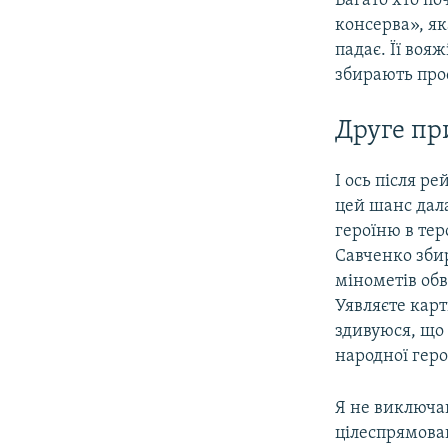
Багато хто по
консерва», як
падає. Її воя
збирають прос
Друге пр
І ось після р
цей шанс дал
героїню в те
Савченко зби
мінометів обв
Уявляєте карт
здивуюся, що 
народної геро
Я не виключаю
цілеспрямован