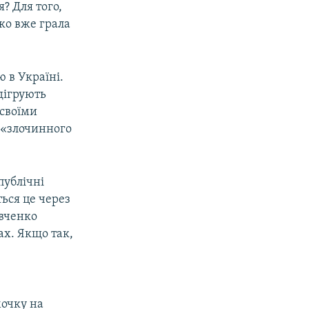
? Для того,
ко вже грала
 в Україні.
дігрують
 своїми
 «злочинного
публічні
ться це через
авченко
х. Якщо так,
мочку на