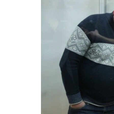
ВІДЕОУРОКИ «ELIFBE»
СВІДЧЕННЯ ОКУПАЦІЇ
УКРАЇНСЬКА ПРОБЛЕМА КРИМУ
ІНФОГРАФІКА