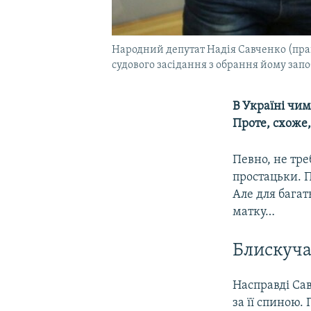
Народний депутат Надія Савченко (прав
судового засідання з обрання йому запоб
В Україні чим
Проте, схоже
Певно, не тре
простацьки. П
Але для багат
матку…
Блискуча
Насправді Сав
за її спиною.