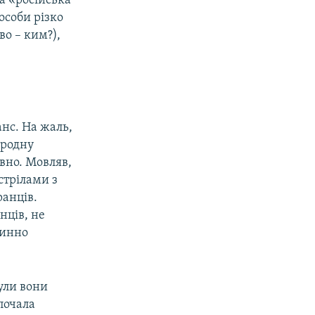
а «російська
особи різко
во – ким?),
анс. На жаль,
ародну
вно. Мовляв,
стрілами з
ранців.
нців, не
тинно
були вони
почала