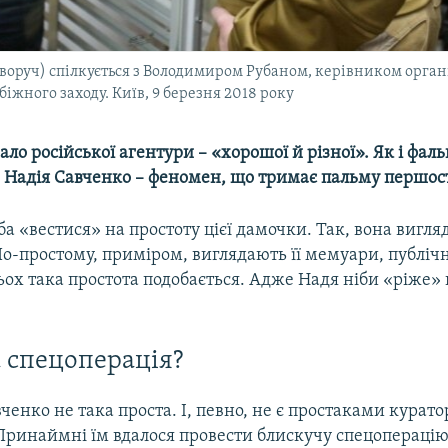
оруч) спілкується з Володимиром Рубаном, керівником органі
іжного заходу. Київ, 9 березня 2018 року
ало російської агентури – «хорошої й різної». Як і фал
, Надія Савченко – феномен, що тримає пальму першост
ба «вестися» на простоту цієї дамочки. Так, вона вигля
о-простому, приміром, виглядають її мемуари, публічн
ьох така простота подобається. Адже Надя ніби «ріже»
 спецоперація?
ченко не така проста. І, певно, не є простаками куратор
 Принаймні їм вдалося провести блискучу спецопераці