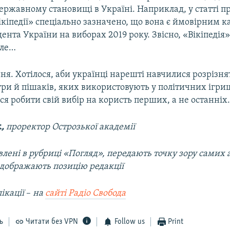
жавному становищі в Україні. Наприклад, у статті пр
ікіпедії» спеціально зазначено, що вона є ймовірним 
ента України на виборах 2019 року. Звісно, «Вікіпедія
Але…
ня. Хотілося, аби українці нарешті навчилися розрізня
ури й пішаків, яких використовують у політичних ігри
я робити свій вибір на користь перших, а не останніх
к
,
проректор Острозької академії
лені в рубриці «Погляд», передають точку зору самих а
ідображають позицію редакції
ікації
–​
на
сайті
Радіо Свобода
ь
Читати без VPN
Follow us
Print