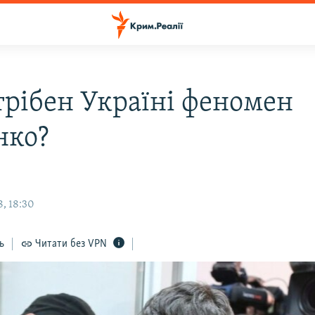
трібен Україні феномен
нко?
, 18:30
ь
Читати без VPN