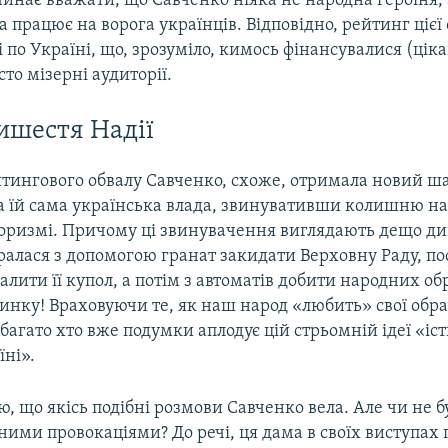
чинає вважати, що Савченко ніяка не народна героїня, 
а працює на ворога українців. Відповідно, рейтинг цієї 
жі по Україні, що, зрозуміло, кимось фінансувалися (ціка
то мізерні аудиторії.
ишестя Надії
ейтингового обвалу Савченко, схоже, отримала новий ш
а їй сама українська влада, звинувативши колишню н
роризмі. Причому ці звинувачення виглядають дещо ди
ралася з допомогою гранат закидати Верховну Раду, по
алити її купол, а потім з автоматів добити народних об
инку! Враховуючи те, як наш народ «любить» свої обра
багато хто вже подумки аплодує цій стрьомній ідеї «іс
їні».
, що якісь подібні розмови Савченко вела. Але чи не 
ими провокаціями? До речі, ця дама в своїх виступах 