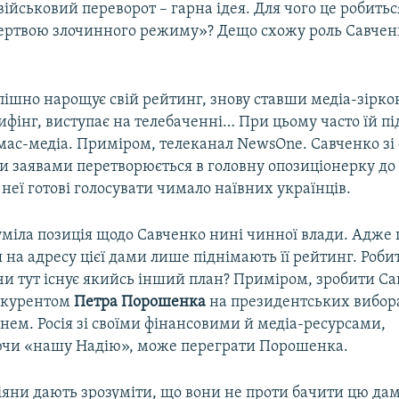
військовий переворот – гарна ідея. Для чого це робиться
ертвою злочинного режиму»? Дещо схожу роль Савчен
пішно нарощує свій рейтинг, знову ставши медіа-зіркою
фінг, виступає на телебаченні… При цьому часто їй пі
мас-медіа. Приміром, телеканал NewsOne. Савченко зі
 заявами перетворюється в головну опозиціонерку до
 неї готові голосувати чимало наївних українців.
міла позиція щодо Савченко нині чинної влади. Адже 
на адресу цієї дами лише піднімають її рейтинг. Роби
чи тут існує якийсь інший план? Приміром, зробити С
нкурентом
Петра Порошенка
на президентських вибора
огнем. Росія зі своїми фінансовими й медіа-ресурсами,
чи «нашу Надію», може переграти Порошенка.
іяни дають зрозуміти, що вони не проти бачити цю да