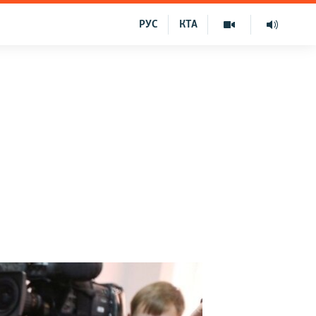
РУС
КТА