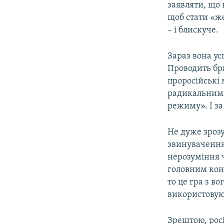
заявляти, що 
щоб стати «ж
– і блискуче.
Зараз вона ус
Проводить бри
проросійські 
радикальними
режиму». І за
Не дуже зрозу
звинувачення 
нерозуміння 
головним ко
то це гра з в
використовую
Зрештою, рос