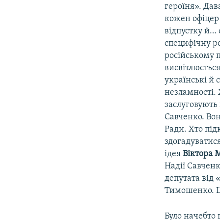
героїня». Дав
кожен офіцер 
відпустку й…
специфічну ре
російському п
висвітлюєтьс
українські й 
незламності. 
заслуговують 
Савченко. Вон
Ради. Хто під
здогадуватис
ідея
Віктора 
Надії Савченк
депутата від
Тимошенко. Ці
Було начебто 