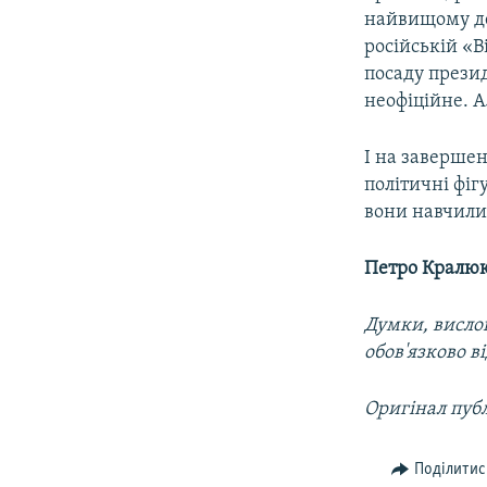
найвищому дер
російській «В
посаду презид
неофіційне. 
І на завершен
політичні фіг
вони навчилис
Петро Кралю
Думки, вислов
обов'язково в
Оригінал публ
Поділитис