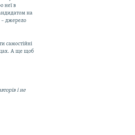
о неї в
кандидатом на
» – джерело
ти самостійні
щах. А ще щоб
.
вторів і не