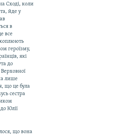
на Сході, коли
та, йде у
ав
ься в
це все
ідхоплюють
лом героїзму,
аїнців, які
та до
о Верховної
на лише
, що це була
мусь сестра
ником
до Юлії
лося, що вона