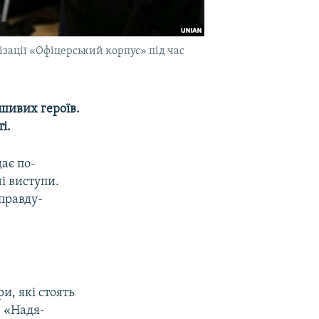
зації «Офіцерський корпус» під час
ьшивих героїв.
і.
дає по-
і виступи.
 правду-
и, які стоять
ю «Надя-