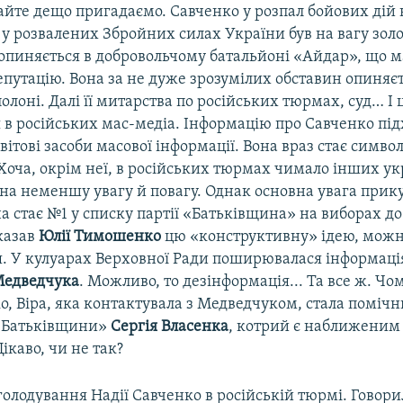
айте дещо пригадаємо. Савченко у розпал бойових дій 
у розвалених Збройних силах України був на вагу золо
 опиняється в добровольчому батальйоні «Айдар», що м
путацію. Вона за не дуже зрозумілих обставин опиняєт
олоні. Далі її митарства по російських тюрмах, суд… І 
я в російських мас-медіа. Інформацію про Савченко п
світові засоби масової інформації. Вона враз стає симво
Хоча, окрім неї, в російських тюрмах чимало інших укр
на неменшу увагу й повагу. Однак основна увага прику
а стає №1 у списку партії «Батьківщина» на виборах д
казав
Юлії Тимошенко
цю «конструктивну» ідею, мож
я. У кулуарах Верховної Ради поширювалася інформація
Медведчука
. Можливо, то дезінформація... Та все ж. Чо
о, Віра, яка контактувала з Медведчуком, стала поміч
 «Батьківщини»
Сергія Власенка
, котрий є наближеним 
каво, чи не так?
голодування Надії Савченко в російській тюрмі. Говори