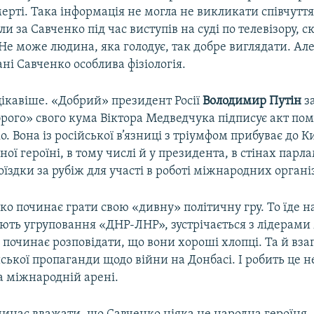
рті. Така інформація не могла не викликати співчуття.
али за Савченко під час виступів на суді по телевізору, 
Не може людина, яка голодує, так добре виглядати. Ал
ні Савченко особлива фізіологія.
цікавіше. «Добрий» президент Росії
Володимир Путін
за
рого» свого кума Віктора Медведчука підписує акт по
о. Вона із російської в’язниці з тріумфом прибуває до К
ної героїні, в тому числі й у президента, в стінах парл
поїздки за рубіж для участі в роботі міжнародних орган
о починає грати свою «дивну» політичну гру. То їде н
ють угруповання «ДНР-ЛНР», зустрічається з лідерами
о починає розповідати, що вони хороші хлопці. Та й взаг
ської пропаганди щодо війни на Донбасі. І робить це н
на міжнародній арені.