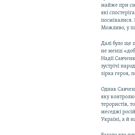
майже при сме
які спостеріг
посміхалися. 
Можливо, у па
Далі було ще 
не менш «доб
Надії Савченк
зустрічі народ
зірка героя, 
Однак Савченк
яку контролю
терористів, т
меседжі росій
Україні, а й 