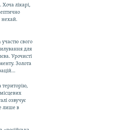
 Хоча лікарі,
скептично
е нехай.
 участю свого
милування для
иєва. Урочисті
аменту. Золота
ізацій…
а територію,
 місцевих
алі озвучує
е лише в