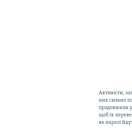
Активісти, за
них сильно по
продовжили у
щоб їх перев
як наразі йду