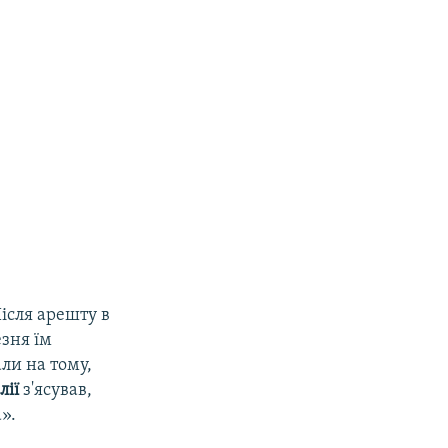
Після арешту в
езня їм
ли на тому,
лії
з'ясував,
».