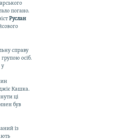
тарського
тало погано.
віст
Руслан
йсового
льну справу
 групою осіб.
 у
нин
еджіє Кашка.
нути ці
инен був
аний із
ають