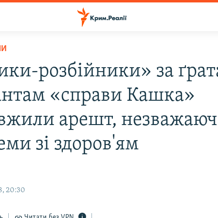
НИ
ики-розбійники» за ґрат
антам «справи Кашка»
вжили арешт, незважаюч
еми зі здоров'ям
8, 20:30
ь
Читати без VPN