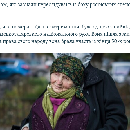
ам, які зазнали переслідувань із боку російських спец
 яка померла під час затримання, була однією з найв
ськотатарського національного руху. Вона пішла з житт
за права свого народу вона брала участь із кінця 50-х ро