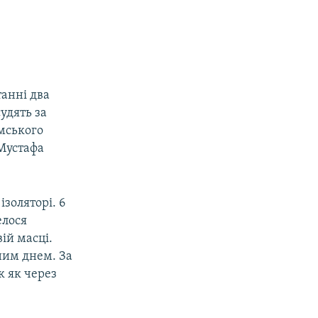
танні два
удять за
мського
 Мустафа
ізоляторі. 6
елося
ій масці.
ним днем. За
к як через