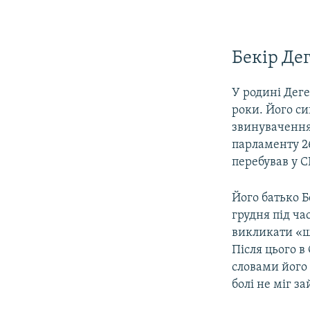
Бекір Де
У родині Деге
роки. Його си
звинувачення
парламенту 26
перебував у С
Його батько Б
грудня під ча
викликати «шв
Після цього в
словами його 
болі не міг з