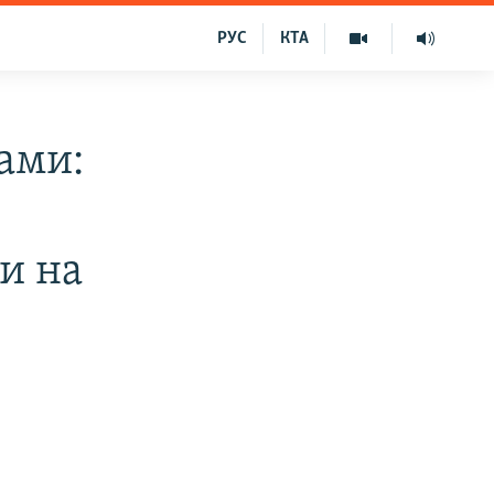
РУС
КТА
ами:
и на