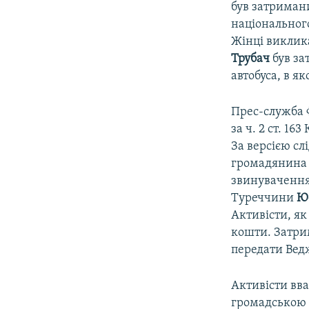
був затрима
національного
Жінці виклик
Трубач
був за
автобуса, в я
Прес-служба 
за ч. 2 ст. 1
За версією сл
громадянина 
звинувачення
Туреччини
Ю
Активісти, як
кошти. Затри
передати Вед
Активісти вва
громадською 