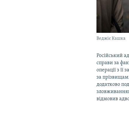
Веджіє Кашка
Російський а
справи за фак
операції з її
за прізвища
додатково под
зловживанням
відмовив адво