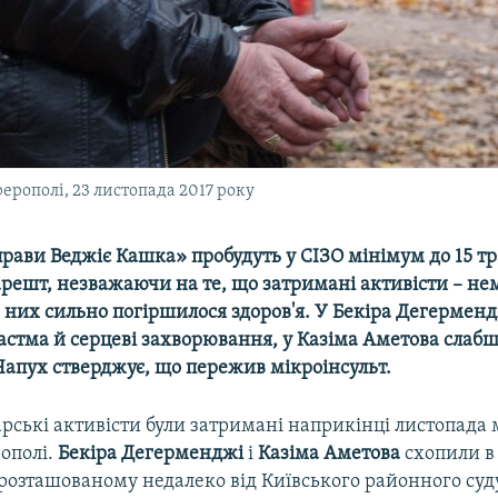
рополі, 23 листопада 2017 року
рави Веджіє Кашка» пробудуть у СІЗО мінімум до 15 тр
решт, незважаючи на те, що затримані активісти – не
 в них сильно погіршилося здоров'я. У Бекіра Дегермен
астма й серцеві захворювання, у Казіма Аметова слабшає
Чапух стверджує, що пережив мікроінсульт.
рські активісти були затримані наприкінці листопада
ополі.
Бекіра Дегерменджі
і
Казіма Аметова
схопили в
розташованому недалеко від Київського районного суду