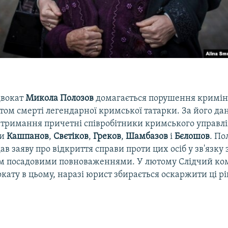
двокат
Микола Полозов
домагається порушення кримін
том смерті легендарної кримської татарки. За його да
 затримання причетні співробітники кримського управл
ми
Кашпанов
,
Свєтіков
,
Греков
,
Шамбазов
і
Бєлошов
. По
ав заяву про відкриття справи проти цих осіб у зв'язку з
 посадовими повноваженнями. У лютому Слідчий комі
кату в цьому, наразі юрист збирається оскаржити ці р