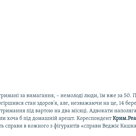
тримані за вимагання, – немолоді люди, їм вже за 50. 
гіршився стан здоров'я, але, незважаючи на це, 14 бер
тримання під вартою на два місяці. Адвокати наполяга
ели хоча б під домашній арешт. Кореспондент
Крим.Реа
ть справи в кожного з фігурантів «справи Веджіє Кашка