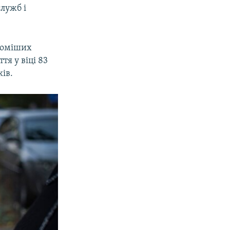
служб і
ідоміших
я у віці 83
ків.