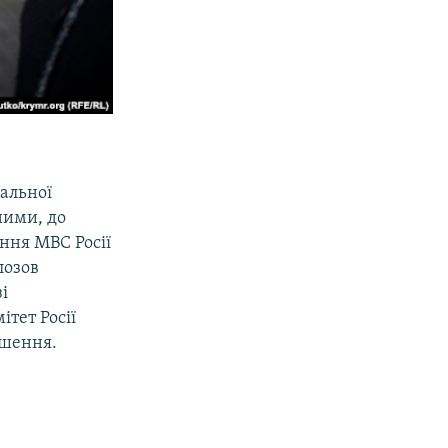
альної
ними, до
іння МВС Росії
лозов
і
тет Росії
ішення.