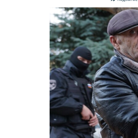
ВІДЕОУРОКИ «ELIFBE»
СВІДЧЕННЯ ОКУПАЦІЇ
УКРАЇНСЬКА ПРОБЛЕМА КРИМУ
ІНФОГРАФІКА