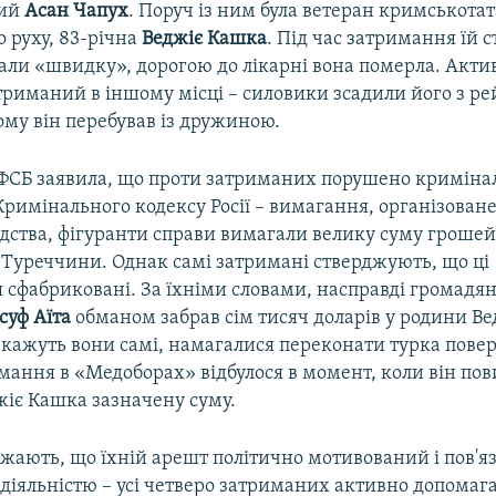
ний
Асан Чапух
. Поруч із ним була ветеран кримськота
 руху, 83-річна
Веджіє Кашка
. Під час затримання їй с
али «швидку», дорогою до лікарні вона померла. Акти
триманий в іншому місці – силовики зсадили його з ре
кому він перебував із дружиною.
ФСБ заявила, що проти затриманих порушено криміна
63 Кримінального кодексу Росії – вимагання, організоване
ідства, фігуранти справи вимагали велику суму грошей
Туреччини. Однак самі затримані стверджують, що ці
 сфабриковані. За їхніми словами, насправді громадя
суф Аїта
обманом забрав сім тисяч доларів у родини В
 кажуть вони самі, намагалися переконати турка повер
мання в «Медоборах» відбулося в момент, коли він пов
жіє Кашка зазначену суму.
жають, що їхній арешт політично мотивований і пов'яз
діяльністю – усі четверо затриманих активно допомаг