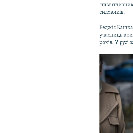
співвітчизник
силовиків.
Веджіє Кашка,
учасниць крим
років. У русі 