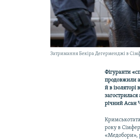
Затримання Бекіра Дегерменджі в Сімфе
Фігуранти «сп
продовжили а
й в ізоляторі
загострилася 
річний Асан 
Кримськотата
року в Сімфер
«Медобори», 