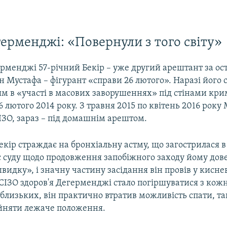
герменджі: «Повернули з того світу»
рменджі 57-річний Бекір – уже другий арештант за ос
н Мустафа – фігурант «справи 26 лютого». Наразі його с
м в «участі в масових заворушеннях» під стінами кри
 лютого 2014 року. З травня 2015 по квітень 2016 року
ІЗО, зараз – під домашнім арештом.
екір страждає на бронхіальну астму, що загострилася в 
с суду щодо продовження запобіжного заходу йому дов
идку», і значну частину засідання він провів у киснев
 СІЗО здоров'я Дегерменджі стало погіршуватися з кож
близьких, він практично втратив можливість спати, та
айняти лежаче положення.