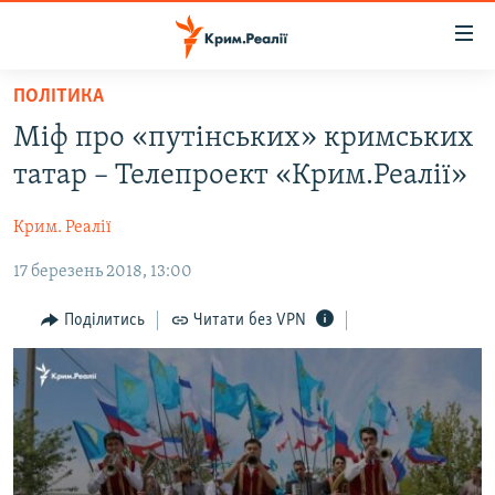
Доступність
посилання
Перейти
ПОЛІТИКА
до
НОВИНИ
Міф про «путінських» кримських
основного
ВОДА.КРИМ
матеріалу
татар – Телепроект «Крим.Реалії»
ВІДЕО ТА ФОТО
Перейти
до
Крим. Реалії
ПОЛІТИКА
основної
17 березень 2018, 13:00
БЛОГИ
навігації
Перейти
ПОГЛЯД
Поділитись
Читати без VPN
до
ІНТЕРВ'Ю
пошуку
ВСЕ ЗА ДЕНЬ
СПЕЦПРОЕКТИ
ЯК ОБІЙТИ БЛОКУВАННЯ
ДЕПОРТАЦІЯ