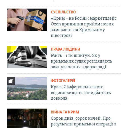
СУСПІЛЬСТВО
«Крим – не Росія»: маркетплейс
Ozon припинив прийом нових
замовлень на Кримському
півострові
ПРАВА ЛЮДИНИ
Мить – і ти шпигун. Як у
кримських судах розглядають
звинувачення в держзраді
ФОТОГАЛЕРЕЇ
Краса Сімферопольського
водосховища та занедбаність
довкола
ВІЙНА ТА КРИМ
Сорок днів, сорок ночей. Про
результати кримської операції з