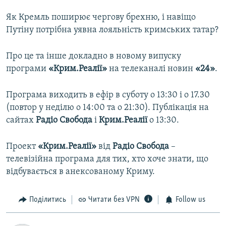
Як Кремль поширює чергову брехню, і навіщо
Путіну потрібна уявна лояльність кримських татар?
Про це та інше докладно в новому випуску
програми
«Крим.Реалії»
на телеканалі новин
«24»
.
Програма виходить в ефір в суботу о 13:30 і о 17.30
(повтор у неділю о 14:00 та о 21:30). Публікація на
сайтах
Радіо Свобода
і
Крим.Реалії
о 13:30.
Проект
«Крим.Реалії»
від
Радіо Свобода
–
телевізійна програма для тих, хто хоче знати, що
відбувається в анексованому Криму.
Поділитись
Читати без VPN
Follow us