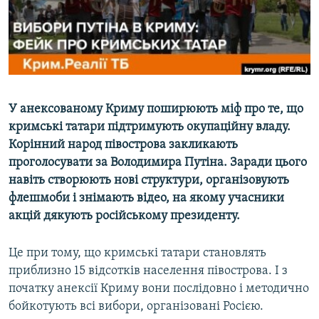
ВІДЕОУРОКИ «ELIFBE»
Русский
СВІДЧЕННЯ ОКУПАЦІЇ
Qırımtatar
УКРАЇНСЬКА ПРОБЛЕМА КРИМУ
ДОЛУЧАЙСЯ!
ІНФОГРАФІКА
У анексованому Криму поширюють міф про те, що
кримські татари підтримують окупаційну владу.
Корінний народ півострова закликають
Усі сайти RFE/RL
проголосувати за Володимира Путіна. Заради цього
навіть створюють нові структури, організовують
флешмоби і знімають відео, на якому учасники
акцій дякують російському президенту.
Це при тому, що кримські татари становлять
приблизно 15 відсотків населення півострова. І з
початку анексії Криму вони послідовно і методично
бойкотують всі вибори, організовані Росією.