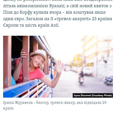
літала авіакомпанією Ryanair, а свій новий квиток з
Пізи до Корфу купила вчора – він коштував лише
один євро. Загалом на її «тревел-акаунті» 23 країни
Європи та шість країн Азії.
Ірина Журавель – блогер, тревел-хакер, яка відвідала 29
країн