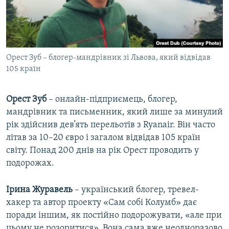
Орест Зуб – блогер-мандрівник зі Львова, який відвідав
105 країн
Орест Зуб
– онлайн-підприємець, блогер,
мандрівник та письменник, який лише за минулий
рік здійснив дев’ять перельотів з Ryanair. Він часто
літав за 10–20 євро і загалом відвідав 105 країн
світу. Понад 200 днів на рік Орест проводить у
подорожах.
Ірина Журавель
– український блогер, тревел-
хакер та автор проекту «Сам собі Колумб» дає
поради іншим, як постійно подорожувати, «але при
цьому не розоритися». Вона сама вже неодноразово