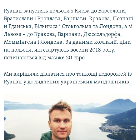
Ryanair запустить польоти з Києва до Барселони,
Братислави і Вроцлава, Варшави, Кракова, Познані
й Гданська, Вільнюса і Стокгольма та Лондона, а зі
Львова – до Кракова, Варшави, Дюссельдорфа,
Меммінгена і Лондона. За даними компанії, ціни
на польоти, які стартують восени 2018 року,
починаються від майже 20 євро.
Ми вирішили дізнатися про тонкощі подорожей із
Ryanair у досвідчених українських мандрівників.