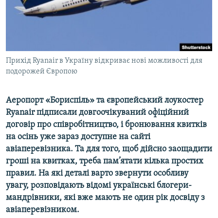
ВІДЕОУРОКИ «ELIFBE»
Русский
СВІДЧЕННЯ ОКУПАЦІЇ
Qırımtatar
УКРАЇНСЬКА ПРОБЛЕМА КРИМУ
ДОЛУЧАЙСЯ!
Прихід Ryanair в Україну відкриває нові можливості для
ІНФОГРАФІКА
подорожей Європою
Аеропорт «Бориспіль» та європейський лоукостер
Усі сайти RFE/RL
Ryanair підписали довгоочікуваний офіційний
договір про співробітництво, і бронювання квитків
на осінь уже зараз доступне на сайті
авіаперевізника. Та для того, щоб дійсно заощадити
гроші на квитках, треба пам’ятати кілька простих
правил. На які деталі варто звернути особливу
увагу, розповідають відомі українські блогери-
мандрівники, які вже мають не один рік досвіду з
авіаперевізником.