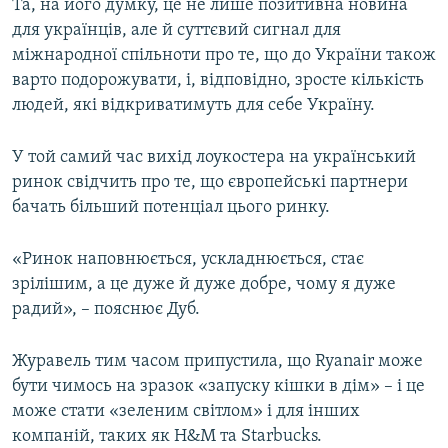
Та, на його думку, це не лише позитивна новина
для українців, але й суттєвий сигнал для
міжнародної спільноти про те, що до України також
варто подорожувати, і, відповідно, зросте кількість
людей, які відкриватимуть для себе Україну.
У той самий час вихід лоукостера на український
ринок свідчить про те, що європейські партнери
бачать більший потенціал цього ринку.
«Ринок наповнюється, ускладнюється, стає
зрілішим, а це дуже й дуже добре, чому я дуже
радий», – пояснює Дуб.
Журавель тим часом припустила, що Ryanair може
бути чимось на зразок «запуску кішки в дім» – і це
може стати «зеленим світлом» і для інших
компаній, таких як H&M та Starbucks.