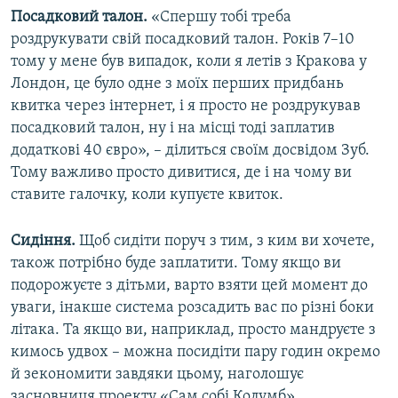
Посадковий талон.
«Спершу тобі треба
роздрукувати свій посадковий талон. Років 7–10
тому у мене був випадок, коли я летів з Кракова у
Лондон, це було одне з моїх перших придбань
квитка через інтернет, і я просто не роздрукував
посадковий талон, ну і на місці тоді заплатив
додаткові 40 євро», – ділиться своїм досвідом Зуб.
Тому важливо просто дивитися, де і на чому ви
ставите галочку, коли купуєте квиток.
Сидіння.
Щоб сидіти поруч з тим, з ким ви хочете,
також потрібно буде заплатити. Тому якщо ви
подорожуєте з дітьми, варто взяти цей момент до
уваги, інакше система розсадить вас по різні боки
літака. Та якщо ви, наприклад, просто мандруєте з
кимось удвох – можна посидіти пару годин окремо
й зекономити завдяки цьому, наголошує
засновниця проекту «Сам собі Колумб».