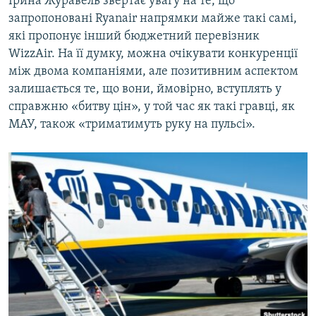
Ірина Журавель звертає увагу на те, що
запропоновані Ryanair напрямки майже такі самі,
які пропонує інший бюджетний перевізник
WizzAir. На її думку, можна очікувати конкуренції
між двома компаніями, але позитивним аспектом
залишається те, що вони, ймовірно, вступлять у
справжню «битву цін», у той час як такі гравці, як
МАУ, також «триматимуть руку на пульсі».