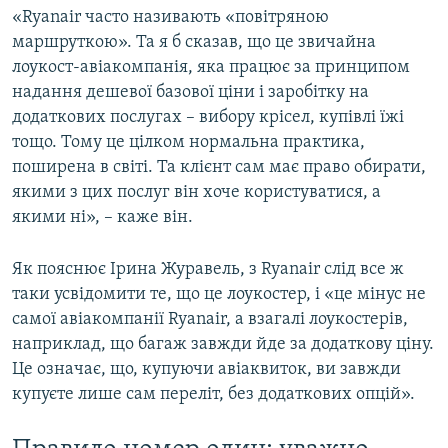
«Ryanair часто називають «повітряною
маршруткою». Та я б сказав, що це звичайна
лоукост-авіакомпанія, яка працює за принципом
надання дешевої базової ціни і заробітку на
додаткових послугах – вибору крісел, купівлі їжі
тощо. Тому це цілком нормальна практика,
поширена в світі. Та клієнт сам має право обирати,
якими з цих послуг він хоче користуватися, а
якими ні», – каже він.
Як пояснює Ірина Журавель, з Ryanair слід все ж
таки усвідомити те, що це лоукостер, і «це мінус не
самої авіакомпанії Ryanair, а взагалі лоукостерів,
наприклад, що багаж завжди йде за додаткову ціну.
Це означає, що, купуючи авіаквиток, ви завжди
купуєте лише сам переліт, без додаткових опцій».