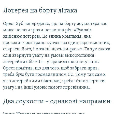
Лотерея на борту літака
Орест Зуб попереджає, що на борту лоукостера вас
може чекати трохи незвична річ: «Ryanair
здійснює лотерею. Це єдина компанія, яка
проводить розіграш: купуєш за один євро талончик,
стираєш його, і можеш щось виграти». Та тут також
слід звернути увагу на умови використання
лотерейних білетів – у правилах користування
Орест помітив, що для того, щоб забрати приз,
треба було бути громадянином ЄС. Тому так само,
як з лотерейними білетами, треба чітко звертати
увагу і на інші умови самого перевізника.
Два лоукости – однакові напрямки