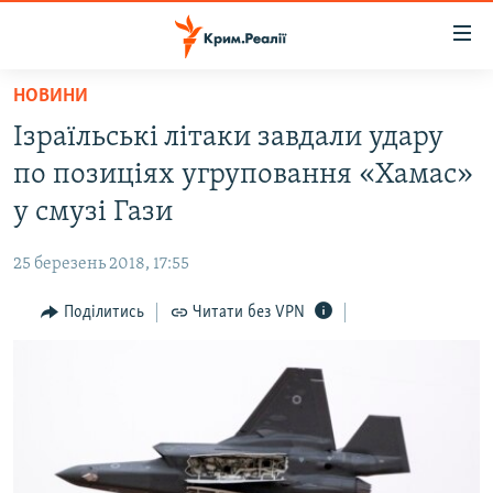
Доступність
посилання
Перейти
НОВИНИ
до
НОВИНИ
Ізраїльські літаки завдали удару
основного
ВОДА.КРИМ
матеріалу
по позиціях угруповання «Хамас»
ВІДЕО ТА ФОТО
Перейти
у смузі Гази
до
ПОЛІТИКА
основної
25 березень 2018, 17:55
БЛОГИ
навігації
Перейти
Поділитись
Читати без VPN
ПОГЛЯД
до
ІНТЕРВ'Ю
пошуку
ВСЕ ЗА ДЕНЬ
СПЕЦПРОЕКТИ
ЯК ОБІЙТИ БЛОКУВАННЯ
ДЕПОРТАЦІЯ