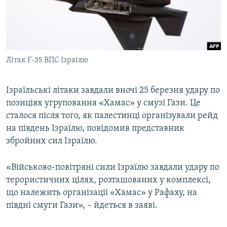
ВІДЕОУРОКИ «ELIFBE»
Русский
СВІДЧЕННЯ ОКУПАЦІЇ
Qırımtatar
УКРАЇНСЬКА ПРОБЛЕМА КРИМУ
Літак F-35 ВПС Ізраїлю
ДОЛУЧАЙСЯ!
ІНФОГРАФІКА
Ізраїльські літаки завдали вночі 25 березня удару по
позиціях угруповання «Хамас» у смузі Гази. Це
Усі сайти RFE/RL
сталося після того, як палестинці організували рейд
на південь Ізраїлю, повідомив представник
збройних сил Ізраїлю.
«Військово-повітряні сили Ізраїлю завдали удару по
терористичних цілях, розташованих у комплексі,
що належить організації «Хамас» у Рафаху, на
півдні смуги Гази», – йдеться в заяві.