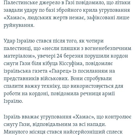
Палестинське джерело в Газі повідомило, що літаки
завдали удару по базі збройного крила угруповання
«Хамас», людських жертв немає, зафіксовані лише
руйнування.
Удар Ізраїлю стався після того, як чотири
палестинці, що «несли пляшки з вогненебезпечним
матеріалом», увечері 24 березня порушили кордон
смуги Гази біля кібуца Кіссуфіма, повідомляє
ізраїльська газета «Гаарец» із посиланням на
представників військових. Вони спробували
спалити важку техніку, що використовується для
роботи на кордоні, повідомила речниця армії
Ізраїлю.
Ізраїль вважає угруповання «Хамас», що контролює
смугу Гази, відповідальним за всі напади.
Минулого місяця стався найсерйозніший сплеск