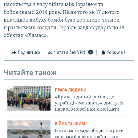
насильства з часу війни між Ізраїлем та
бойовиками 2014 року. Після того як 17 лютого
внаслідок вибуху бомби було поранено чотири
ізраїльських солдати, Ізраїль завдав ударів по 18
об’єктах «Хамас».
Поділитись
Читати без VPN
Follow us
Читайте також
ПРАВА ЛЮДИНИ
«Крим – єдиний регіон, де
українці – меншість»: дискусія
навколо нової пам'ятної дати
ВІЙНА ТА КРИМ
Російська влада обіцяє закрити
морський шлях українським