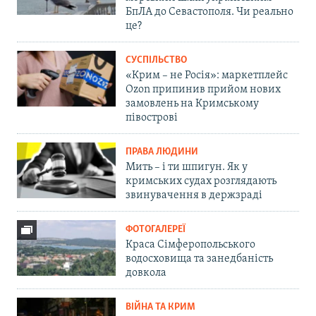
БпЛА до Севастополя. Чи реально
це?
СУСПІЛЬСТВО
«Крим – не Росія»: маркетплейс
Ozon припинив прийом нових
замовлень на Кримському
півострові
ПРАВА ЛЮДИНИ
Мить – і ти шпигун. Як у
кримських судах розглядають
звинувачення в держзраді
ФОТОГАЛЕРЕЇ
Краса Сімферопольського
водосховища та занедбаність
довкола
ВІЙНА ТА КРИМ