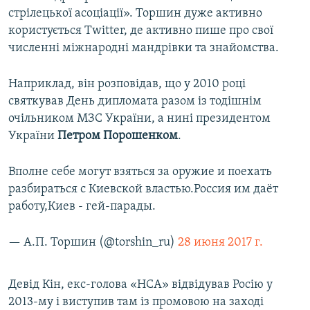
стрілецької асоціації». Торшин дуже активно
користується Twitter, де активно пише про свої
численні міжнародні мандрівки та знайомства.
Наприклад, він розповідав, що у 2010 році
святкував День дипломата разом із тодішнім
очільником МЗС України, а нині президентом
України
Петром Порошенком
.
Вполне себе могут взяться за оружие и поехать
разбираться с Киевской властью.Россия им даёт
работу,Киев - гей-парады.
— А.П. Торшин (@torshin_ru)
28 июня 2017 г.
Девід Кін, екс-голова «НСА» відвідував Росію у
2013-му і виступив там із промовою на заході