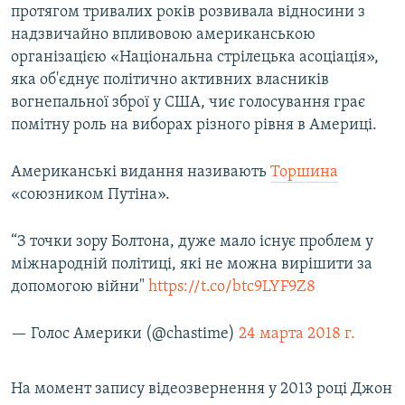
протягом тривалих років розвивала відносини з
надзвичайно впливовою американською
організацією «Національна стрілецька асоціація»,
яка об'єднує політично активних власників
вогнепальної зброї у США, чиє голосування грає
помітну роль на виборах різного рівня в Америці.
Американські видання називають
Торшина
«союзником Путіна».
“З точки зору Болтона, дуже мало існує проблем у
міжнародній політиці, які не можна вирішити за
допомогою війни"
https://t.co/btc9LYF9Z8
— Голоc Амepики (@chastime)
24 марта 2018 г.
На момент запису відеозвернення у 2013 році Джон