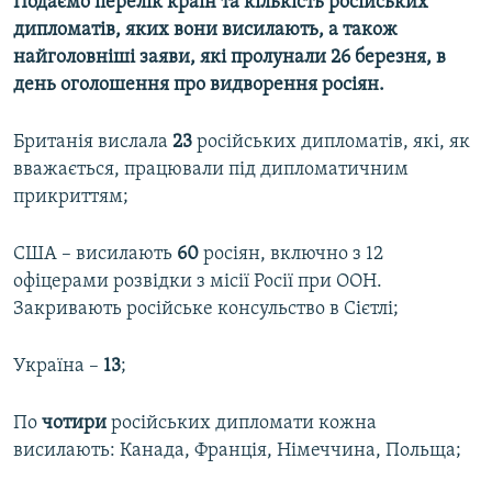
Подаємо перелік країн та кількість російських
дипломатів, яких вони висилають, а також
найголовніші заяви, які пролунали 26 березня, в
день оголошення про видворення росіян.
Британія вислала
23
російських дипломатів, які, як
вважається, працювали під дипломатичним
прикриттям;
США – висилають
60
росіян, включно з 12
офіцерами розвідки з місії Росії при ООН.
Закривають російське консульство в Сієтлі;
Україна –
13
;
По
чотири
російських дипломати кожна
висилають: Канада, Франція, Німеччина, Польща;