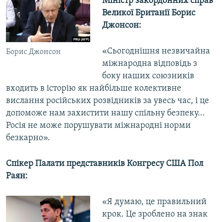
Міністр закордонних справ
Великої Британії
Борис
Джонсон:
«Сьогоднішня незвичайна
Борис Джонсон
міжнародна відповідь з
боку наших союзників
входить в історію як найбільше колективне
вислання російських розвідників за увесь час, і це
допоможе нам захистити нашу спільну безпеку…
Росія не може порушувати міжнародні норми
безкарно».
Спікер Палати представників Конгресу США Пол
Раян:
«Я думаю, це правильний
крок. Це зроблено на знак