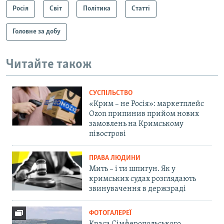
Росія
Світ
Політика
Статті
Головне за добу
Читайте також
СУСПІЛЬСТВО
«Крим – не Росія»: маркетплейс
Ozon припинив прийом нових
замовлень на Кримському
півострові
ПРАВА ЛЮДИНИ
Мить – і ти шпигун. Як у
кримських судах розглядають
звинувачення в держзраді
ФОТОГАЛЕРЕЇ
Краса Сімферопольського