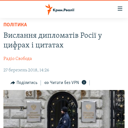
Доступність
посилання
Перейти
ПОЛІТИКА
до
НОВИНИ
Вислання дипломатів Росії у
основного
ВОДА.КРИМ
матеріалу
цифрах і цитатах
ВІДЕО ТА ФОТО
Перейти
до
Радіо Свобода
ПОЛІТИКА
основної
27 березень 2018, 14:26
БЛОГИ
навігації
Перейти
ПОГЛЯД
Поділитись
Читати без VPN
до
ІНТЕРВ'Ю
пошуку
ВСЕ ЗА ДЕНЬ
СПЕЦПРОЕКТИ
ЯК ОБІЙТИ БЛОКУВАННЯ
ДЕПОРТАЦІЯ