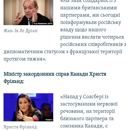
«На знак солідарності з
нашими британськими
партнерами, ми сьогодні
поінформували російську
владу щодо нашого
Жан-Ів Ле Дріан
рішення вислати чотирьох
російських співробітників з
дипломатичним статусом з французької території
протягом тижня».
Міністр закордонних справ Канади Христя
Фріланд:
«Напад у Солсбері із
застосуванням нервової
речовини, на території
близького партнера та
союзника Канади, є
Христя Фріланд