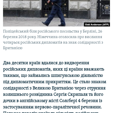
ВІДЕОУРОКИ «ELIFBE»
Русский
СВІДЧЕННЯ ОКУПАЦІЇ
Qırımtatar
УКРАЇНСЬКА ПРОБЛЕМА КРИМУ
ДОЛУЧАЙСЯ!
Поліцейський біля російського посольства у Берліні, 26
ІНФОГРАФІКА
березня 2018 року. Німеччина оголосила про вислання
чотирьох російських дипломатів на знак солідарності з
Британією
Усі сайти RFE/RL
Два десятки країн вдалися до видворення
російських дипломатів, яких ці країни вважають
такими, що займались шпигунською діяльністю
під дипломатичним прикриттям. Це стало знаком
солідарності з Великою Британією через отруєння
колишнього розвідника Сергія Скрипаля та його
дочки в англійському місті Солсбері 4 березня із
застосуванням нервово-паралітичної речовини.