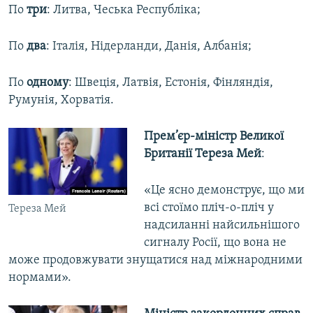
По
три
: Литва, Чеська Республіка;
По
два
: Італія, Нідерланди, Данія, Албанія;
По
одному
: Швеція, Латвія, Естонія, Фінляндія,
Румунія, Хорватія.
Прем’єр-міністр Великої
Британії
Тереза Мей
:
«Це ясно демонструє, що ми
всі стоїмо пліч-о-пліч у
Тереза Мей
надсиланні найсильнішого
сигналу Росії, що вона не
може продовжувати знущатися над міжнародними
нормами».