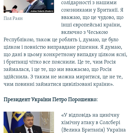
солідарності з нашими
союзниками у Британії. Я
вважаю, що це чудово, що
Пол Раян
інші європейські країни,
включно з Чеською
Республікою, також це роблять і, думаю, це було
цілком і повністю виправдане рішення. Я думаю,
що дані в цьому конкретному випадку цілком ясні,
і британці чітко все пояснили. Це те, чим Росія
займалася, і це те, що ми вважаємо, що Росія
здійснила. З таким не можна миритися, це не те,
чим повинні займатися цивілізовані країни».
Президент України Петро Порошенко:
«У відповідь на цинічну
хімічну атаку в Солсбері
(Велика Британія) Україна