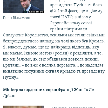
президента Путіна та його
дій. І той факт, що в цілому
союзі НАТО, в цілому
Ґавін Вільямсон
Європейському союзі
країни підтримали
Сполучене Королівство, оскільки ми стали свідками
безпрецедентного нападу, на чолі якого був Кремль.
Я, власне, думаю, що це найкраща відповідь, яку
ми маємо. Їхньою метою (росіян) є розділити, а те,
що ми бачимо, як світ об’єднався довкола позиції
Британії, – це вже є велика перемога. І це надсилає
винятково потужний сигнал Кремлю та президенту
Путіну».
Міністр закордонних справ Франції Жан-Ів Ле
Дріан: