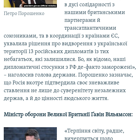
в дусі солідарності з
нашими британськими
Петро Порошенко
партнерами й
трансатлантичними
союзниками, та в координації з країнами ЄС,
ухвалила рішення про видворення з української
території 13 російських дипломатів із тих
небагатьох, які залишилися. Бо, як відомо, наші
дипломатичні стосунки з РФ де-факто заморожені»,
– наголосив голова держави. Порошенко зазначає,
що Росія вкотре підтвердила своє зневажливе
ставлення не лише до суверенітету незалежних
держав, а й до цінності людського життя.
Міністр оборони Великої Британії Ґавін Вільямсон:
«Терпіння світу, радше,
вичерпується щодо