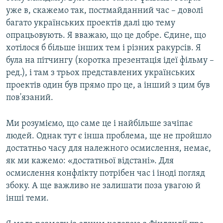
уже в, скажемо так, постмайданний час – доволі
багато українських проектів далі цю тему
опрацьовують. Я вважаю, що це добре. Єдине, що
хотілося б більше інших тем і різних ракурсів. Я
була на пітчингу (коротка презентація ідеї фільму –
ред.), і там з трьох представлених українських
проектів один був прямо про це, а інший з цим був
пов'язаний.
Ми розуміємо, що саме це і найбільше зачіпає
людей. Однак тут є інша проблема, ще не пройшло
достатньо часу для належного осмислення, немає,
як ми кажемо: «достатньої відстані». Для
осмислення конфлікту потрібен час і іноді погляд
збоку. А ще важливо не залишати поза увагою й
інші теми.