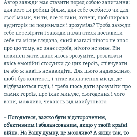
​Автор завжди має ставити перед собою запитання:
для кого ти робиш фільм, для себе особисто чи для
своєї мами, чи ти, все ж таки, хочеш, щоб широка
аудиторія це подивилася і зрозуміла? Треба завжди
себе перевіряти і завжди намагатися поставити
себе на місце глядача, який взагалі нічого не знає
про цю тему, не знає героїв, нічого не знає. Він
повинен мати шанс якось зрозуміти, розвивати
якісь емоційні стосунки до цих героїв, співчувати
їм або ж навіть ненавидіти. Для цього надважливо,
щоб і був контекст, і чітке визначення місця, де
відбуваються події, і треба щось дати зрозуміти про
самих героїв, про їхнє минуле, сьогодення і чого
вони, можливо, чекають від майбутнього.
– Погодьтеся, важко бути відстороненим,
об
’єктивним і збалансованим, якщо у твоїй країні
війна. На Вашу думку, це можливо? А якщо так, то