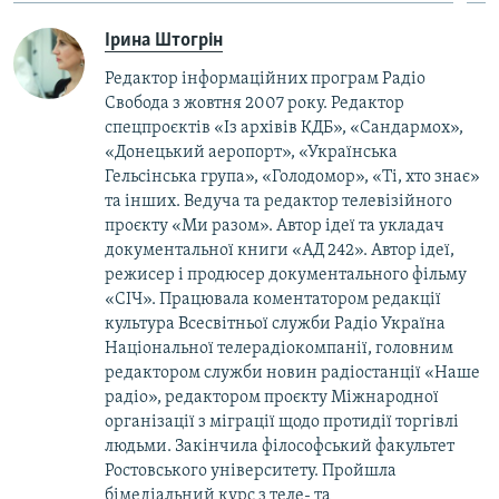
Ірина Штогрін
Редактор інформаційних програм Радіо
Свобода з жовтня 2007 року. Редактор
спецпроєктів «Із архівів КДБ», «Сандармох»,
«Донецький аеропорт», «Українська
Гельсінська група», «Голодомор», «Ті, хто знає»
та інших. Ведуча та редактор телевізійного
проєкту «Ми разом». Автор ідеї та укладач
документальної книги «АД 242». Автор ідеї,
режисер і продюсер документального фільму
«СІЧ». Працювала коментатором редакції
культура Всесвітньої служби Радіо Україна
Національної телерадіокомпанії, головним
редактором служби новин радіостанції «Наше
радіо», редактором проєкту Міжнародної
організації з міграції щодо протидії торгівлі
людьми. Закінчила філософський факультет
Ростовського університету. Пройшла
бімедіальний курс з теле- та