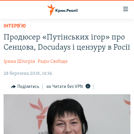
Доступність
посилання
Перейти
ІНТЕРВ'Ю
до
НОВИНИ
Продюсер «Путінських ігор» про
основного
ВОДА.КРИМ
матеріалу
Сенцова, Docudays і цензуру в Росії
ВІДЕО ТА ФОТО
Перейти
до
Ірина Штогрін
Радіо Свобода
ПОЛІТИКА
основної
28 березень 2018, 14:36
БЛОГИ
навігації
Перейти
ПОГЛЯД
Поділитись
Читати без VPN
до
ІНТЕРВ'Ю
пошуку
ВСЕ ЗА ДЕНЬ
СПЕЦПРОЕКТИ
ЯК ОБІЙТИ БЛОКУВАННЯ
ДЕПОРТАЦІЯ