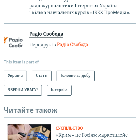
радіожурналістики Інтерньюз-Україна
і кілька навчальних курсів «IREX ПроМедіа».
Радіо Свобода
Передрук із
Радіо Свобода
This item is part of
Україна
Статті
Головне за добу
ЗВЕРНИ УВАГУ!
Інтерв'ю
Читайте також
СУСПІЛЬСТВО
«Крим – не Росія»: маркетплейс