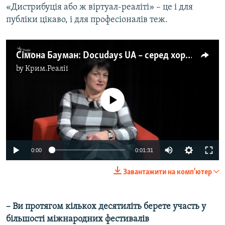
«Дистрибуція або ж віртуал-реаліті» – це і для
публіки цікаво, і для професіоналів теж.
Сімона Бауман: Docudays UA – серед хороших європейських фестивалів документального кіно
by
Крим.Реалії
No media source currently available
0:00
0:01:31
Завантажити на комп'ютер
– Ви протягом кількох десятиліть берете участь у
більшості міжнародних фестивалів