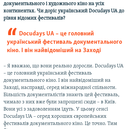
документального і художнього кіно на усіх
континентах. Чи доріс український Docudays
UA
до
рівня відомих фестивалів?
Docudays UA – це головний
український фестиваль документального
кіно. І він найвідоміший на Заході
– Я вважаю, що вони реально доросли. Docudays UA
–
це головний український фестиваль
документального кіно. І він найвідоміший на
Заході, насправді, серед міжнародної спільноти.
Більшість документалістів знають цей фестиваль,
чимало з них вже були запрошені сюди – в Київ.
Вони усі з задоволенням їдуть. У цьому сенсі
Docudays UA –
серед хороших європейських
фестивалів документального кіно. Це точно. Тим