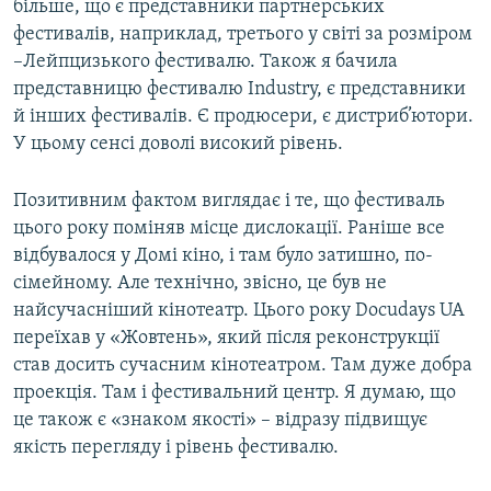
більше, що є представники партнерських
фестивалів, наприклад, третього у світі за розміром
–Лейпцизького фестивалю. Також я бачила
представницю фестивалю Industry, є представники
й інших фестивалів. Є продюсери, є дистриб’ютори.
У цьому сенсі доволі високий рівень.
Позитивним фактом виглядає і те, що фестиваль
цього року поміняв місце дислокації. Раніше все
відбувалося у Домі кіно, і там було затишно, по-
сімейному. Але технічно, звісно, це був не
найсучасніший кінотеатр. Цього року Docudays UA
переїхав у «Жовтень», який після реконструкції
став досить сучасним кінотеатром. Там дуже добра
проекція. Там і фестивальний центр. Я думаю, що
це також є «знаком якості» – відразу підвищує
якість перегляду і рівень фестивалю.