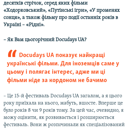
десятків стрічок, серед яких фільми
«Ходорковський», «Путінські ігри», «У променях
сонця», а також фільму про події останніх років в
Україні – «Рідні».
– Як Вам цьогорічний Docudays
UA
?
Docudays UA показує найкращі
українські фільми. Для іноземців саме у
цьому і полягає інтерес, адже ми ці
фільми ніде за кордоном не бачимо
– Це 15-й фестиваль Docudays UA загалом, а я цього
року приїхала на нього, мабуть, вшосте. Вперше це
було років 8 чи 9 років тому. За цей час, очевидно, я
можу оцінити, як розвивається і розширюється
фестиваль. Вони ж розпочинали як спеціалізований