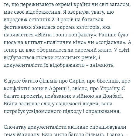
те, що переживають окремі країни чи світ загалом,
має своє відображення. Я звернула увагу, що
впродовж останніх 2-3 років на багатьох
фестивалях з’явилася окрема категорія, яка
називається «Війна і зона конфлікту». Раніше було
щось на кшталт «політичне кіно» чи «соціальне». А
тепер це вже оформилося як окремий жанр. У світі
відбувається стільки жахливих речей, і
документалісти їх відображають – знімають.
Є дуже багато фільмів про Сирію, про біженців, про
конфліктні зони в Африці і, звісно, про Україну. Є
багато проектів, пов’язаних з війною на Донбасі.
Війна залишає слід у свідомості людей, вона
потребує усвідомленого підходу і опрацювання.
Спочатку документалісти активно опрацьовували
тему Майдану. Було знято багато фільмів. І зараз –