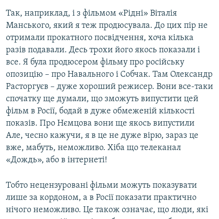
Так, наприклад, і з фільмом «Рідні» Віталія
Манського, який я теж продюсувала. До цих пір не
отримали прокатного посвідчення, хоча кілька
разів подавали. Десь трохи його якось показали і
все. Я була продюсером фільму про російську
опозицію – про Навального і Собчак. Там Олександр
Расторгуєв – дуже хороший режисер. Вони все-таки
спочатку ще думали, що зможуть випустити цей
фільм в Росії, бодай в дуже обмеженій кількості
показів. Про Нємцова вони ще якось випустили
Але, чесно кажучи, я в це не дуже вірю, зараз це
вже, мабуть, неможливо. Хіба що телеканал
«Дождь», або в інтернеті!
Тобто нецензуровані фільми можуть показувати
лише за кордоном, а в Росії показати практично
нічого неможливо. Це також означає, що люди, які