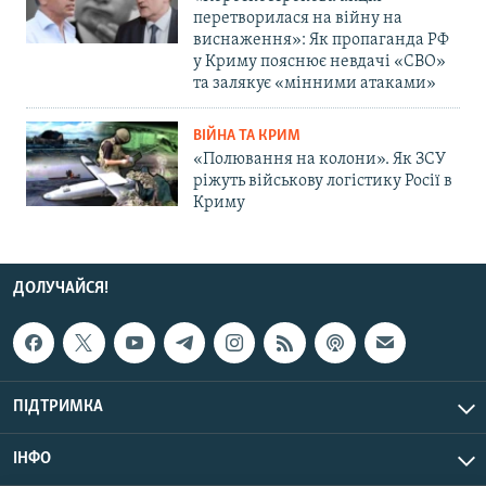
перетворилася на війну на
виснаження»: Як пропаганда РФ
у Криму пояснює невдачі «СВО»
та залякує «мінними атаками»
ВІЙНА ТА КРИМ
«Полювання на колони». Як ЗСУ
ріжуть військову логістику Росії в
Криму
ДОЛУЧАЙСЯ!
ПІДТРИМКА
ІНФО