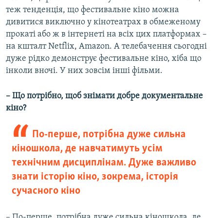
теж тенденція, що фестивальне кіно можна
дивитися виключно у кінотеатрах в обмеженому
прокаті або ж в інтернеті на всіх цих платформах –
на кшталт Netflix, Amazon. А телебачення сьогодні
дуже рідко демонструє фестивальне кіно, хіба що
інколи вночі. У них зовсім інші фільми.
– Що потрібно, щоб знімати добре документальне
кіно?
По-перше, потрібна дуже сильна
кіношкола, де навчатимуть усім
технічним дисциплінам. Дуже важливо
знати історію кіно, зокрема, історія
сучасного кіно
– По-перше, потрібна дуже сильна кіношкола, де