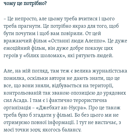
чому це потрібно?
– Це непросто, але цьому треба вчитися і цього
треба прагнути. Це потрібно якраз для того, щоб
бути почутим і щоб вам повірили. От цей
вражаючий фільм «Останні люди Алеппо». Це дуже
емоційний фільм, він дуже добре показує цих
героїв у «білих шоломах», які рятують людей.
Але, на мій погляд, там теж є велика журналістська
помилка, оскільки автори не дають знати, що це
все, що вони зняли, відбувається на території,
контрольованій так званою опозицією до урядових
сил Асада. І там є і фактично терористична
організація – «Джебхат ан-Нусра». Про це також
треба було б згадати у фільмі. Бо без цього ми не
отримуємо повної інформації. І тут не вистачає, з
моєї точки зору, якогось балансу.