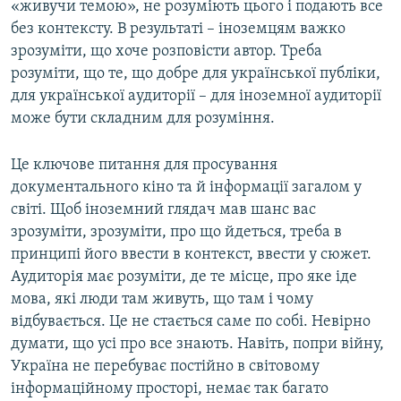
«живучи темою», не розуміють цього і подають все
без контексту. В результаті – іноземцям важко
зрозуміти, що хоче розповісти автор. Треба
розуміти, що те, що добре для української публіки,
для української аудиторії – для іноземної аудиторії
може бути складним для розуміння.
Це ключове питання для просування
документального кіно та й інформації загалом у
світі. Щоб іноземний глядач мав шанс вас
зрозуміти, зрозуміти, про що йдеться, треба в
принципі його ввести в контекст, ввести у сюжет.
Аудиторія має розуміти, де те місце, про яке іде
мова, які люди там живуть, що там і чому
відбувається. Це не стається саме по собі. Невірно
думати, що усі про все знають. Навіть, попри війну,
Україна не перебуває постійно в світовому
інформаційному просторі, немає так багато