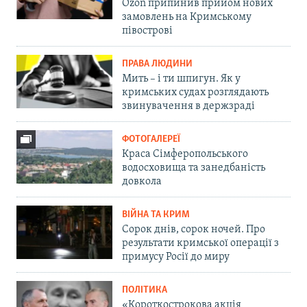
Ozon припинив прийом нових
замовлень на Кримському
півострові
ПРАВА ЛЮДИНИ
Мить – і ти шпигун. Як у
кримських судах розглядають
звинувачення в держзраді
ФОТОГАЛЕРЕЇ
Краса Сімферопольського
водосховища та занедбаність
довкола
ВІЙНА ТА КРИМ
Сорок днів, сорок ночей. Про
результати кримської операції з
примусу Росії до миру
ПОЛІТИКА
«Короткострокова акція