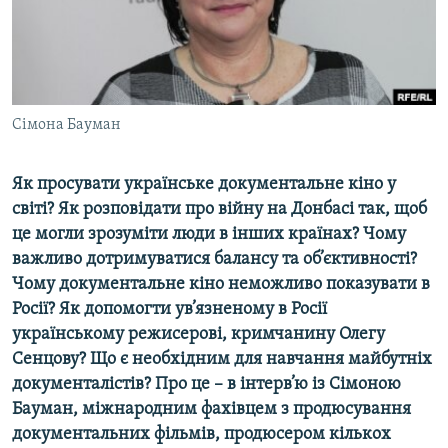
ВІДЕОУРОКИ «ELIFBE»
Русский
СВІДЧЕННЯ ОКУПАЦІЇ
Qırımtatar
УКРАЇНСЬКА ПРОБЛЕМА КРИМУ
ДОЛУЧАЙСЯ!
Сімона Бауман
ІНФОГРАФІКА
Як просувати українське документальне кіно у
світі? Як розповідати про війну на Донбасі так, щоб
Усі сайти RFE/RL
це могли зрозуміти люди в інших країнах? Чому
важливо дотримуватися балансу та об’єктивності?
Чому документальне кіно неможливо показувати в
Росії? Як допомогти ув’язненому в Росії
українському режисерові, кримчанину Олегу
Сенцову? Що є необхідним для навчання майбутніх
документалістів? Про це – в інтерв’ю із Сімоною
Бауман, міжнародним фахівцем з продюсування
документальних фільмів, продюсером кількох