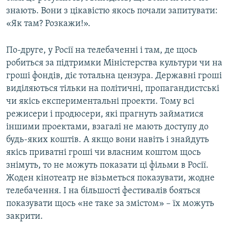
знають. Вони з цікавістю якось почали запитувати:
«Як там? Розкажи!».
По-друге, у Росії на телебаченні і там, де щось
робиться за підтримки Міністерства культури чи на
гроші фондів, діє тотальна цензура. Державні гроші
виділяються тільки на політичні, пропагандистські
чи якісь експериментальні проекти. Тому всі
режисери і продюсери, які прагнуть займатися
іншими проектами, взагалі не мають доступу до
будь-яких коштів. А якщо вони навіть і знайдуть
якісь приватні гроші чи власним коштом щось
знімуть, то не можуть показати ці фільми в Росії.
Жоден кінотеатр не візьметься показувати, жодне
телебачення. І на більшості фестивалів бояться
показувати щось «не таке за змістом» – їх можуть
закрити.