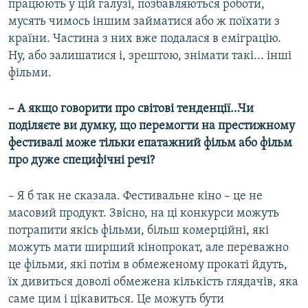
працюють у цій галузі, позбавляються роботи,
мусять чимось іншим займатися або ж поїхати з
країни. Частина з них вже подалася в еміграцію.
Ну, або залишатися і, зрештою, знімати такі... інші
фільми.
– А якщо говорити про світові тенденції…Чи
поділяєте ви думку, що перемогти на престижному
фестивалі може тільки епатажний фільм або фільм
про дуже специфічні речі?
– Я б так не сказала. Фестивальне кіно – це не
масовий продукт. Звісно, на ці конкурси можуть
потрапити якісь фільми, більш комерційні, які
можуть мати ширший кінопрокат, але переважно
це фільми, які потім в обмеженому прокаті йдуть,
їх дивиться доволі обмежена кількість глядачів, яка
саме цим і цікавиться. Це можуть бути