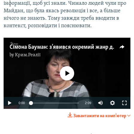
інформації, щоб усі знали. Чимало людей чули про
Майдан, що була якась революція і все, а більше
нічого не знають. Тому завжди треба вводити в
контекст, розповідати і пояснювати.
Сімона Бауман: з’явився окремий жанр документального кіно – «Війна і зона конфлікту»
by
Крим.Реалії
No media source currently available
0:00
2:09
Завантажити на комп'ютер