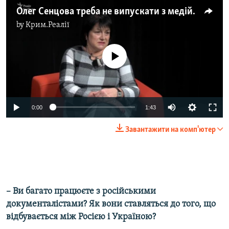
Олег Сенцова треба не випускати з медійного поля – Сімона Бауман
by
Крим.Реалії
No media source currently available
0:00
1:43
Завантажити на комп'ютер
– Ви багато працюєте з російськими
документалістами? Як вони ставляться до того, що
відбувається між Росією і Україною?