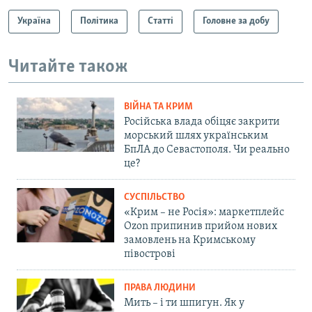
Україна
Політика
Статті
Головне за добу
Читайте також
ВІЙНА ТА КРИМ
Російська влада обіцяє закрити
морський шлях українським
БпЛА до Севастополя. Чи реально
це?
СУСПІЛЬСТВО
«Крим – не Росія»: маркетплейс
Ozon припинив прийом нових
замовлень на Кримському
півострові
ПРАВА ЛЮДИНИ
Мить – і ти шпигун. Як у