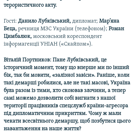
терористичного акту.
Гості:
Данило Лубківський,
дипломат;
Мар’яна
Беца,
речниця МЗС України (телефоном);
Роман
Цимбалюк,
московський кореспондент
інформагенції УНІАН («Скайпом»).
Віталій Портников: Пане Лубківський, це
історичний момент, тому що вперше ми по інший
бік, так би мовити, «залізної завіси». Раніше, коли
такі демарші робилися, але не такі масові, Україна
була разом із тими, хто скоював злочини, а тепер
самі можемо дозволити собі вигнати з нашої
території працівників спецслужб країни-агресора
під дипломатичним прикриттям. Чому ж мали
чекати всесвітнього демаршу, щоб позбутися цього
навантаження на наше життя?