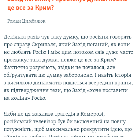
це все за Крим?
Роман Цимбалюк
Декілька разів чув таку думку, що росіяни говорять
про справу Скрипаля, який Захід поганий, як вони
не люблять Росію і між цим потоком слів дуже часто
проскакує така думка: невже це все за Крим?
Фактично розуміють, звідки це почалося, але
обґрунтувати цю думку заборонено. І навіть історія
з висилкою дипломатів подається всередині країни,
як підтвердження тези, що Захід «хоче поставити
на коліна» Росію.
Якби не ця жахлива трагедія в Кемерові,
російський телевізор був би включений на повну
потужність, щоб максимально розкрутити ідею, що