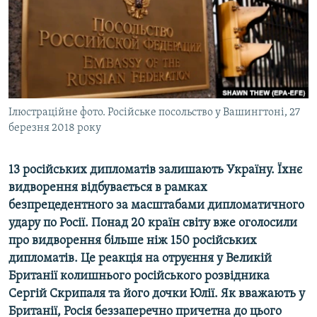
ВІДЕОУРОКИ «ELIFBE»
Русский
СВІДЧЕННЯ ОКУПАЦІЇ
Qırımtatar
УКРАЇНСЬКА ПРОБЛЕМА КРИМУ
ДОЛУЧАЙСЯ!
ІНФОГРАФІКА
Ілюстраційне фото. Російське посольство у Вашингтоні, 27
березня 2018 року
Усі сайти RFE/RL
13 російських дипломатів залишають Україну. Їхнє
видворення відбувається в рамках
безпрецедентного за масштабами дипломатичного
удару по Росії. Понад 20 країн світу вже оголосили
про видворення більше ніж 150 російських
дипломатів. Це реакція на отруєння у Великій
Британії колишнього російського розвідника
Сергій Скрипаля та його дочки Юлії. Як вважають у
Британії, Росія беззаперечно причетна до цього