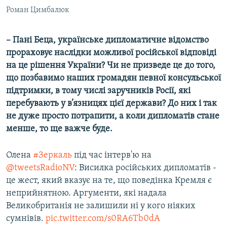
Роман Цимбалюк
– Пані Беца, українське дипломатичне відомство
прораховує наслідки можливої російської відповіді
на це рішення України? Чи не призведе це до того,
що позбавимо наших громадян певної консульської
підтримки, в тому числі заручників Росії, які
перебувають у в’язницях цієї держави? До них і так
не дуже просто потрапити, а коли дипломатів стане
менше, то ще важче буде.
Олена
#Зеркаль
під час інтерв'ю на
@tweetsRadioNV
: Висилка російських дипломатів -
це жест, який вказує на те, що поведінка Кремля є
неприйнятною. Аргументи, які надала
Великобританія не залишили ні у кого ніяких
сумнівів.
pic.twitter.com/s0RA6Tb0dA