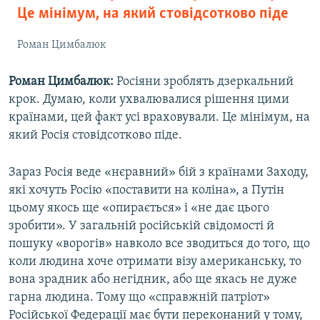
Це мінімум, на який стовідсотково піде
Роман Цимбалюк
Роман Цимбалюк:
Росіяни зроблять дзеркальний
крок. Думаю, коли ухвалювалися рішення цими
країнами, цей факт усі враховували. Це мінімум, на
який Росія стовідсотково піде.
Зараз Росія веде «нєравний» бій з країнами Заходу,
які хочуть Росію «поставити на коліна», а Путін
цьому якось ще «опирається» і «не дає цього
зробити». У загальній російській свідомості й
пошуку «ворогів» навколо все зводиться до того, що
коли людина хоче отримати візу американську, то
вона зрадник або негідник, або ще якась не дуже
гарна людина. Тому що «справжній патріот»
Російської Федерації має бути переконаний у тому,