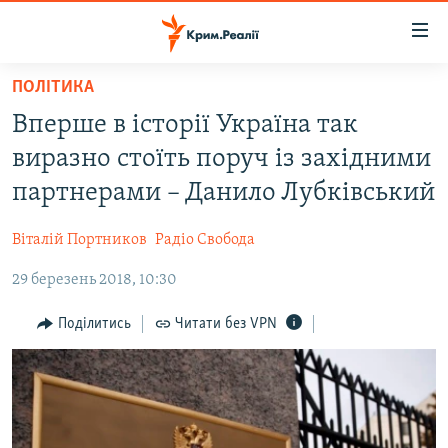
Доступність
посилання
Перейти
ПОЛІТИКА
до
НОВИНИ
Вперше в історії Україна так
основного
ВОДА.КРИМ
матеріалу
виразно стоїть поруч із західними
ВІДЕО ТА ФОТО
Перейти
партнерами – Данило Лубківський
до
ПОЛІТИКА
основної
Віталій Портников
Радіо Свобода
БЛОГИ
навігації
Перейти
29 березень 2018, 10:30
ПОГЛЯД
до
ІНТЕРВ'Ю
Поділитись
Читати без VPN
пошуку
ВСЕ ЗА ДЕНЬ
СПЕЦПРОЕКТИ
ЯК ОБІЙТИ БЛОКУВАННЯ
ДЕПОРТАЦІЯ