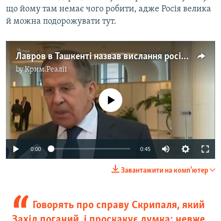
що йому там немає чого робити, адже Росія велика
й можна подорожувати тут.
Лавров в Ташкенті назвав вислання російських дипломатів «хамством» (відео)
by
Крим.Реалії
No media source currently available
0:00
0:45
Завантажити на комп'ютер
Говорять про справу Скрипаля, який
Захід поганий, і проскакує думка: невже