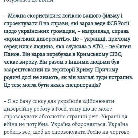
готувалася до війни.
– Можна скористатися логікою вашого фільму і
спроектувати її на справи, які зараз веде ФСБ Росії
щодо українських громадян, – наприклад, справа
«кримських диверсантів». Це – українці, причому
серед них є людина, яка служила в АТО, – це Євген
Панов. Він зараз перебуває в Кримському СІЗО,
чекає вироку. Він разом з іншими людьми був
заарештований на території Криму. Причому
родичі досі не знають, як він взагалі туди потрапив.
Це теж могла бути якась спецоперація?
– Я не бачу сенсу для українців здійснювати
диверсійну роботу в Росії, тому що це може
спровокувати абсолютно страшні речі. Україні ця
війна не потрібна. Україна обороняється. Україна
робить все, щоб не спровокувати Росію на чергове