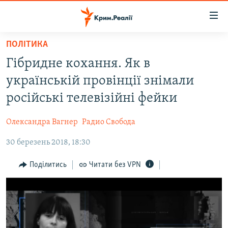
Доступність
посилання
Перейти
ПОЛІТИКА
до
НОВИНИ
Гібридне кохання. Як в
основного
ВОДА.КРИМ
матеріалу
українській провінції знімали
ВІДЕО ТА ФОТО
Перейти
російські телевізійні фейки
до
ПОЛІТИКА
основної
Олександра Вагнер
Радио Свобода
БЛОГИ
навігації
Перейти
30 березень 2018, 18:30
ПОГЛЯД
до
ІНТЕРВ'Ю
Поділитись
Читати без VPN
пошуку
ВСЕ ЗА ДЕНЬ
СПЕЦПРОЕКТИ
ЯК ОБІЙТИ БЛОКУВАННЯ
ДЕПОРТАЦІЯ