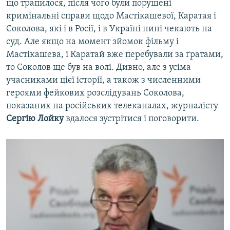
що трапилося, після чого були порушені
кримінальні справи щодо Мастікашевої, Каратая і
Соколова, які і в Росії, і в Україні нині чекають на
суд. Але якщо на момент зйомок фільму і
Мастікашева, і Каратай вже перебували за ґратами,
то Соколов ще був на волі. Дивно, але з усіма
учасниками цієї історії, а також з численними
героями фейкових розслідувань Соколова,
показаних на російських телеканалах, журналісту
Сергію Лойку
вдалося зустрітися і поговорити.