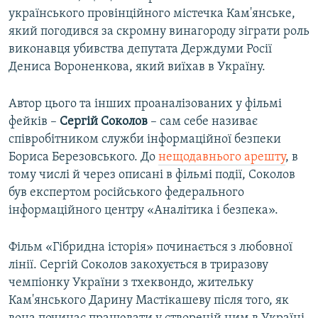
українського провінційного містечка Кам'янське,
який погодився за скромну винагороду зіграти роль
виконавця убивства депутата Держдуми Росії
Дениса Вороненкова, який виїхав в Україну.
Автор цього та інших проаналізованих у фільмі
фейків –
Сергій Соколов
– сам себе називає
співробітником служби інформаційної безпеки
Бориса Березовського. До
нещодавнього арешту
, в
тому числі й через описані в фільмі події, Соколов
був експертом російського федерального
інформаційного центру «Аналітика і безпека».
Фільм «Гібридна історія» починається з любовної
лінії. Сергій Соколов закохується в триразову
чемпіонку України з тхеквондо, жительку
Кам'янського Дарину Мастікашеву після того, як