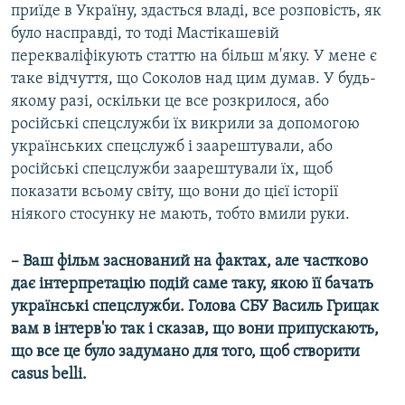
приїде в Україну, здасться владі, все розповість, як
було насправді, то тоді Мастікашевій
перекваліфікують статтю на більш м'яку. У мене є
таке відчуття, що Соколов над цим думав. У будь-
якому разі, оскільки це все розкрилося, або
російські спецслужби їх викрили за допомогою
українських спецслужб і заарештували, або
російські спецслужби заарештували їх, щоб
показати всьому світу, що вони до цієї історії
ніякого стосунку не мають, тобто вмили руки.
– Ваш фільм заснований на фактах, але частково
дає інтерпретацію подій саме таку, якою її бачать
українські спецслужби. Голова СБУ Василь Грицак
вам в інтерв'ю так і сказав, що вони припускають,
що все це було задумано для того, щоб створити
casus belli.