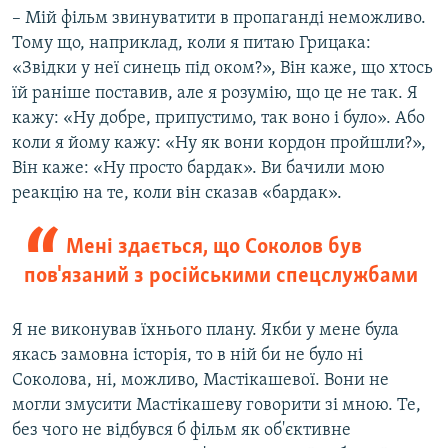
– Мій фільм звинуватити в пропаганді неможливо.
Тому що, наприклад, коли я питаю Грицака:
«Звідки у неї синець під оком?», Він каже, що хтось
їй раніше поставив, але я розумію, що це не так. Я
кажу: «Ну добре, припустимо, так воно і було». Або
коли я йому кажу: «Ну як вони кордон пройшли?»,
Він каже: «Ну просто бардак». Ви бачили мою
реакцію на те, коли він сказав «бардак».
Мені здається, що Соколов був
пов'язаний з російськими спецслужбами
Я не виконував їхнього плану. Якби у мене була
якась замовна історія, то в ній би не було ні
Соколова, ні, можливо, Мастікашевої. Вони не
могли змусити Мастікашеву говорити зі мною. Те,
без чого не відбувся б фільм як об'єктивне