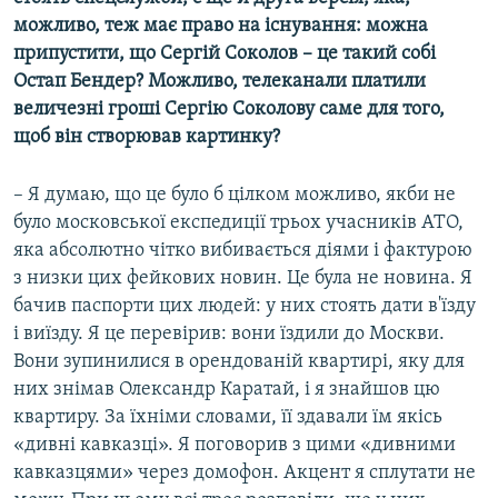
можливо, теж має право на існування: можна
припустити, що Сергій Соколов – це такий собі
Остап Бендер? Можливо, телеканали платили
величезні гроші Сергію Соколову саме для того,
щоб він створював картинку?
– Я думаю, що це було б цілком можливо, якби не
було московської експедиції трьох учасників АТО,
яка абсолютно чітко вибивається діями і фактурою
з низки цих фейкових новин. Це була не новина. Я
бачив паспорти цих людей: у них стоять дати в'їзду
і виїзду. Я це перевірив: вони їздили до Москви.
Вони зупинилися в орендованій квартирі, яку для
них знімав Олександр Каратай, і я знайшов цю
квартиру. За їхніми словами, її здавали їм якісь
«дивні кавказці». Я поговорив з цими «дивними
кавказцями» через домофон. Акцент я сплутати не