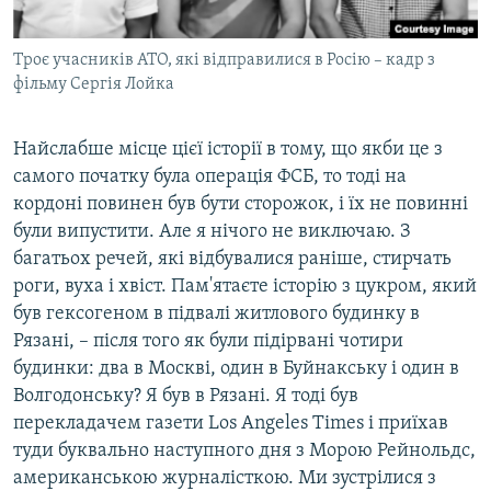
Троє учасників АТО, які відправилися в Росію – кадр з
фільму Сергія Лойка
Найслабше місце цієї історії в тому, що якби це з
самого початку була операція ФСБ, то тоді на
кордоні повинен був бути сторожок, і їх не повинні
були випустити. Але я нічого не виключаю. З
багатьох речей, які відбувалися раніше, стирчать
роги, вуха і хвіст. Пам'ятаєте історію з цукром, який
був гексогеном в підвалі житлового будинку в
Рязані, – після того як були підірвані чотири
будинки: два в Москві, один в Буйнакську і один в
Волгодонську? Я був в Рязані. Я тоді був
перекладачем газети Los Angeles Times і приїхав
туди буквально наступного дня з Морою Рейнольдс,
американською журналісткою. Ми зустрілися з