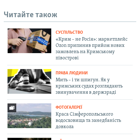
Читайте також
СУСПІЛЬСТВО
«Крим – не Росія»: маркетплейс
Ozon припинив прийом нових
замовлень на Кримському
півострові
ПРАВА ЛЮДИНИ
Мить – і ти шпигун. Як у
кримських судах розглядають
звинувачення в держзраді
ФОТОГАЛЕРЕЇ
Краса Сімферопольського
водосховища та занедбаність
довкола