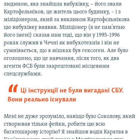
людиною, яка знайшла вибухівку, – його звали
Картофєльніков, це житель цього будинку, – і з
міліціонером, який за викликом Картофєльнікова
цю вибухівку виявив. Міліціонер (я не пам'ятаю
його імені) сказав нам тоді, що він у 1995-1996
роках служив в Чечні як вибухотехнік і він не
сумнівається, що в мішках був гексоген. Але було
оголошено, що це навчання, після того, як два
агенти ФСБ були заарештовані місцевими
спецслужбами.
Ці інструкції не були вигадані СБУ.
Вони реально існували
Мені не дуже зрозуміло, навіщо було Соколову, який
створював тільки фейки, робити цю всю
багатошарову історію? Я знайшов водія Каратая в