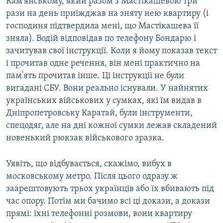
Кам'янському, який разом з Мастікашевою три
рази на день приїжджав на зняту нею квартиру (і
господиня підтвердила мені, що Мастікашева її
зняла). Водій відповідав по телефону Бондарю і
зачитував свої інструкції. Коли я йому показав текст
і прочитав одне речення, він мені практично на
пам'ять прочитав інше. Ці інструкції не були
вигадані СБУ. Вони реально існували. У найнятих
українських військових у сумках, які їм видав в
Дніпропетровську Каратай, були інструменти,
спецодяг, але на дні кожної сумки лежав складений
новенький рюкзак військового зразка.
Уявіть, що відбувається, скажімо, вибух в
московському метро. Після цього одразу ж
заарештовують трьох українців або їх вбивають під
час опору. Потім ми бачимо всі ці докази, а докази
прямі: їхні телефонні розмови, вони квартиру