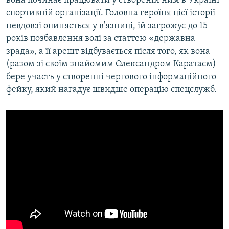
вона починає працювати у створеній ним в Україні
спортивній організації. Головна героїня цієї історії
невдовзі опиняється у в'язниці, їй загрожує до 15
років позбавлення волі за статтею «державна
зрада», а її арешт відбувається після того, як вона
(разом зі своїм знайомим Олександром Каратаєм)
бере участь у створенні чергового інформаційного
фейку, який нагадує швидше операцію спецслужб.