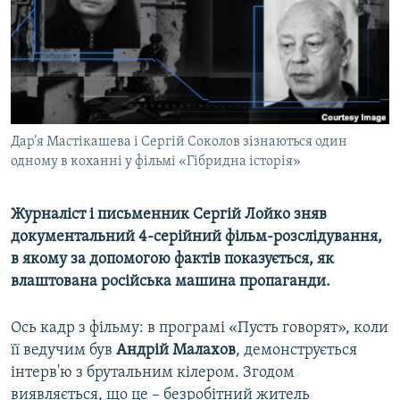
ВІДЕОУРОКИ «ELIFBE»
Русский
СВІДЧЕННЯ ОКУПАЦІЇ
Qırımtatar
УКРАЇНСЬКА ПРОБЛЕМА КРИМУ
ДОЛУЧАЙСЯ!
ІНФОГРАФІКА
Дар’я Мастікашева і Сергій Соколов зізнаються один
одному в коханні у фільмі «Гібридна історія»
Усі сайти RFE/RL
Журналіст і письменник Сергій Лойко зняв
документальний 4-серійний фільм-розслідування,
в якому за допомогою фактів показується, як
влаштована російська машина пропаганди.
Ось кадр з фільму: в програмі «Пусть говорят», коли
її ведучим був
Андрій Малахов
, демонструється
інтерв'ю з брутальним кілером. Згодом
виявляється, що це – безробітний житель