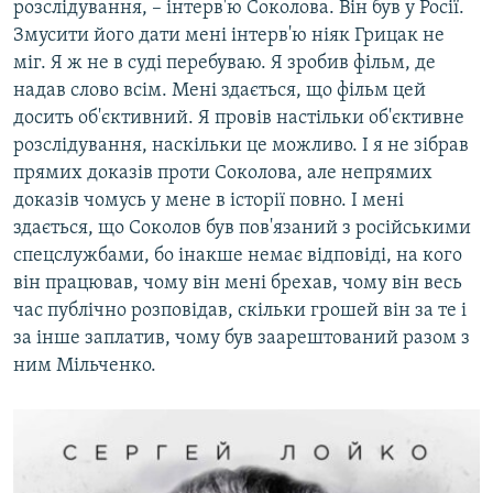
розслідування, – інтерв'ю Соколова. Він був у Росії.
Змусити його дати мені інтерв'ю ніяк Грицак не
міг. Я ж не в суді перебуваю. Я зробив фільм, де
надав слово всім. Мені здається, що фільм цей
досить об'єктивний. Я провів настільки об'єктивне
розслідування, наскільки це можливо. І я не зібрав
прямих доказів проти Соколова, але непрямих
доказів чомусь у мене в історії повно. І мені
здається, що Соколов був пов'язаний з російськими
спецслужбами, бо інакше немає відповіді, на кого
він працював, чому він мені брехав, чому він весь
час публічно розповідав, скільки грошей він за те і
за інше заплатив, чому був заарештований разом з
ним Мільченко.