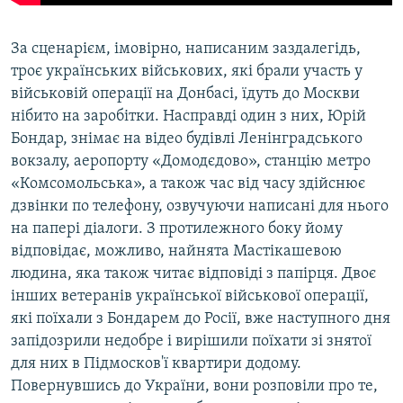
​За сценарієм, імовірно, написаним заздалегідь,
троє українських військових, які брали участь у
військовій операції на Донбасі, їдуть до Москви
нібито на заробітки. Насправді один з них, Юрій
Бондар,
знімає на відео будівлі Ленінградського
вокзалу, аеропорту «Домодєдово», станцію метро
«Комсомольська», а також час від часу здійснює
дзвінки по телефону, озвучуючи написані для нього
на папері діалоги. З протилежного боку йому
відповідає, можливо, найнята Мастікашевою
людина, яка також читає відповіді з папірця. Двоє
інших ветеранів української військової операції,
які поїхали з Бондарем до Росії, вже наступного дня
запідозрили недобре і вирішили поїхати зі знятої
для них в Підмосков'ї квартири додому.
Повернувшись до України, вони розповіли про те,