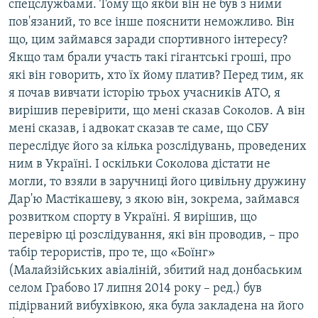
спецслужбами. Тому що якби він не був з ними
пов'язаний, то все інше пояснити неможливо. Він
що, цим займався заради спортивного інтересу?
Якщо там брали участь такі гігантські гроші, про
які він говорить, хто їх йому платив? Перед тим, як
я почав вивчати історію трьох учасників АТО, я
вирішив перевірити, що мені сказав Соколов. А він
мені сказав, і адвокат сказав те саме, що СБУ
переслідує його за кілька розслідувань, проведених
ним в Україні. І оскільки Соколова дістати не
могли, то взяли в заручниці його цивільну дружину
Дар'ю Мастікашеву, з якою він, зокрема, займався
розвитком спорту в Україні. Я вирішив, що
перевірю ці розслідування, які він проводив, – про
табір терористів, про те, що «Боїнг»
(Малайзійських авіаліній, збитий над донбаським
селом Грабово 17 липня 2014 року – ред.) був
підірваний вибухівкою, яка була закладена на його