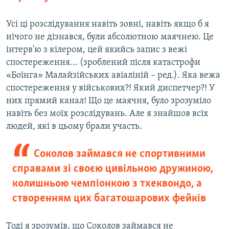
Усі ці розслідування навіть зовні, навіть якщо б я
нічого не дізнався, були абсолютною маячнею. Це
інтерв'ю з кілером, цей якийсь запис з вежі
спостереження... (зроблений після катастрофи
«Боїнга» Малайзійських авіаліній – ред.)
.
Яка вежа
спостереження у військових?! Який диспетчер?! У
них прямий канал! Що це маячня, було зрозуміло
навіть без моїх розслідувань. Але я знайшов всіх
людей, які в цьому брали участь.
Соколов займався не спортивними
справами зі своєю цивільною дружиною,
колишньою чемпіонкою з тхеквондо, а
створенням цих багатошарових фейків
Тоді я зрозумів, що Соколов займався не