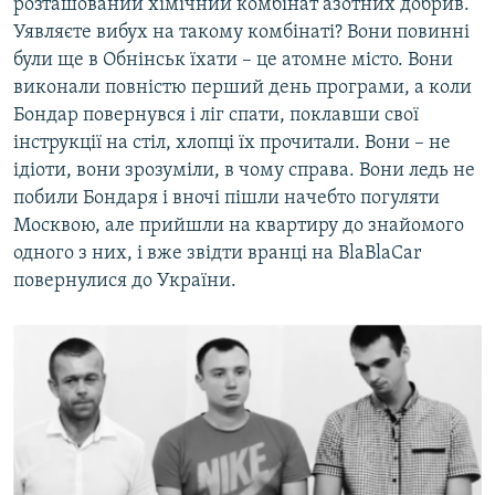
розташований хімічний комбінат азотних добрив.
Уявляєте вибух на такому комбінаті? Вони повинні
були ще в Обнінськ їхати – це атомне місто. Вони
виконали повністю перший день програми, а коли
Бондар повернувся і ліг спати, поклавши свої
інструкції на стіл, хлопці їх прочитали. Вони – не
ідіоти, вони зрозуміли, в чому справа. Вони ледь не
побили Бондаря і вночі пішли начебто погуляти
Москвою, але прийшли на квартиру до знайомого
одного з них, і вже звідти вранці на BlaBlaCar
повернулися до України.