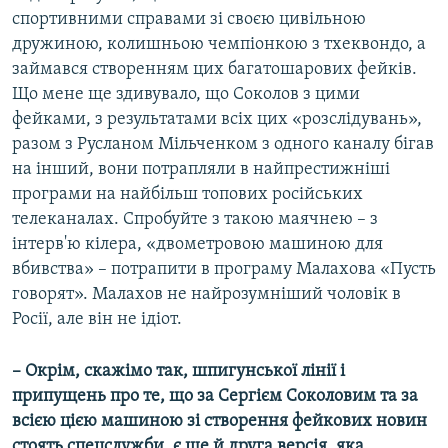
спортивними справами зі своєю цивільною
дружиною, колишньою чемпіонкою з тхеквондо, а
займався створенням цих багатошарових фейків.
Що мене ще здивувало, що Соколов з цими
фейками, з результатами всіх цих «розслідувань»,
разом з Русланом Мільченком з одного каналу бігав
на інший, вони потрапляли в найпрестижніші
програми на найбільш топових російських
телеканалах. Спробуйте з такою маячнею – з
інтерв'ю кілера, «двометровою машиною для
вбивства» – потрапити в програму Малахова «Пусть
говорят». Малахов не найрозумніший чоловік в
Росії, але він не ідіот.
– Окрім, скажімо так, шпигунської лінії і
припущень про те, що за Сергієм Соколовим та за
всією цією машиною зі створення фейкових новин
стоять спецслужби, є ще й друга версія, яка,