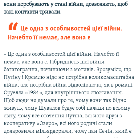
вони перебувають у стані війни, дозволяють, щоб
такі контакти тривали.
Це одна з особливостей цієї війни.
Начебто її немає, але вона є
– Це одна з особливостей цієї війни. Начебто її
немає, але вона є. Гібридність цієї війни
багатогранна, починаючи з мотивів. Зрозуміло, що
Путіну і Кремлю ніде не потрібна великомасштабна
війна, але потрібна війна відволікаюча, як в романі
Оруелла «1984», для внутрішнього споживання.
Щоб люди не думали про те, чому вони так бідно
живуть, чому Шувалов будує собі палаци по всьому
світу, чому все оточення Путіна, всі його друзі з
кооперативу «Озеро», всі його родичі стали
доларовими мільярдерами, чому пан Сєчін, який є