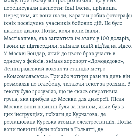
можу. При цьому всі троє розповіли, що у них
переписували паспорти: їхні імена, прізвища.
Перед тим, як вони їхали, Каратай робив фотографії
їхніх посвідчень учасників бойових дій. Це було
шалено дивно. Потім, коли вони їхали,
Мастікашева, яка заплатила їм аванс у 100 доларів,
і вони це підтвердили, знімала їхній від'їзд на відео.
У Москві Бондар, який до цього брав участь в
одному з фейків, знімав аеропорт «Домодєдово»,
Ленінградський вокзал та станцію метро
«Комсомольська». Три або чотири рази на день він
розмовляв по телефону, читаючи текст за ролями. З
тексту було зрозуміло, що це якась оперативна
група, яка прибула до Москви для диверсії. Після
Москви вони повинні були за планом, який був в
цих інструкціях, поїхати до Курчатова, де
розташована Курська атомна електростанція. Потім
вони повинні були поїхати в Тольятті, де