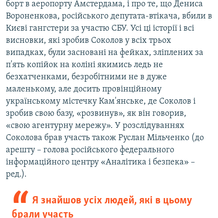
борт в аеропорту Амстердама, і про те, що Дениса
Вороненкова, російського депутата-втікача, вбили в
Києві гангстери за участю СБУ. Усі ці історії і всі
висновки, які зробив Соколов у всіх трьох
випадках, були засновані на фейках, зліплених за
п'ять копійок на коліні якимись ледь не
безхатченками, безробітними не в дуже
маленькому, але досить провінційному
українському містечку Кам'янське, де Соколов і
зробив свою базу, «розвинув», як він говорив,
«свою агентурну мережу». У розслідуваннях
Соколова брав участь також Руслан Мільченко (до
арешту – голова російського федерального
інформаційного центру «Аналітика і безпека» –
ред.).
Я знайшов усіх людей, які в цьому
брали участь