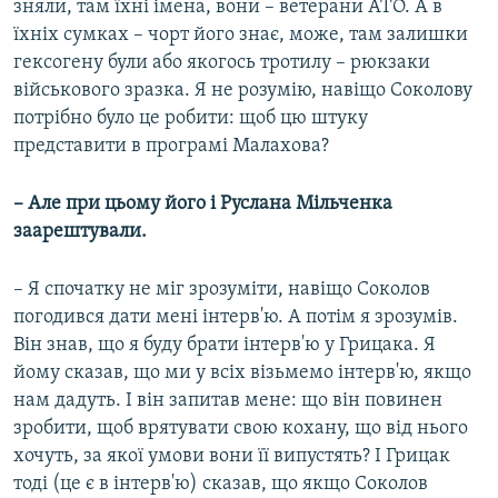
зняли, там їхні імена, вони – ветерани АТО. А в
їхніх сумках – чорт його знає, може, там залишки
гексогену були або якогось тротилу – рюкзаки
військового зразка. Я не розумію, навіщо Соколову
потрібно було це робити: щоб цю штуку
представити в програмі Малахова?
– Але при цьому його і Руслана Мільченка
заарештували.
– Я спочатку не міг зрозуміти, навіщо Соколов
погодився дати мені інтерв'ю. А потім я зрозумів.
Він знав, що я буду брати інтерв'ю у Грицака. Я
йому сказав, що ми у всіх візьмемо інтерв'ю, якщо
нам дадуть. І він запитав мене: що він повинен
зробити, щоб врятувати свою кохану, що від нього
хочуть, за якої умови вони її випустять? І Грицак
тоді (це є в інтерв'ю) сказав, що якщо Соколов