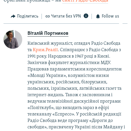
Оригінал публікації – на
сайті
Радіо Свобода
Поділитись
Читати без VPN
Follow us
Віталій Портников
Київський журналіст, оглядач Радіо Свобода
та
Крим.Реалії
. Співпрацює з Радіо Свобода з
1991 року. Народився в 1967 році в Києві.
Закінчив факультет журналістики МДУ.
Працював парламентським кореспондентом
«Молоді України», колумністом низки
українських, російських, білоруських,
польських, ізраїльських, латвійських газет та
інтернет-видань. Також є засновником і
ведучим телевізійної дискусійної програми
«Політклуб», що виходить зараз в ефірі
телеканалу «Еспресо». У російській редакції
Радіо Свобода веде програму «Дороги до
свободи», присвячену Україні після Майдану і