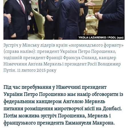
ВІДЕОУРОКИ «ELIFBE»
Русский
СВІДЧЕННЯ ОКУПАЦІЇ
Qırımtatar
УКРАЇНСЬКА ПРОБЛЕМА КРИМУ
ДОЛУЧАЙСЯ!
ІНФОГРАФІКА
Зустріч у Мінську лідерів країн «нормандського формату»
(справа наліво): президент України Петро Порошенко,
тодішній президент Франції Франсуа Олланд, канцлер
Усі сайти RFE/RL
Німеччини Анґела Меркель і президент Росії Володимир
Путін. 11 лютого 2015 року
Під час перебування у Німеччині президент
України Петро Порошенко має намір обговорити із
федеральним канцлером Анґелою Меркель
питання розміщення миротворчої місії на Донбасі.
Потім можлива зустріч Порошенка, Меркель і
французького президента Еммануеля Макрона.