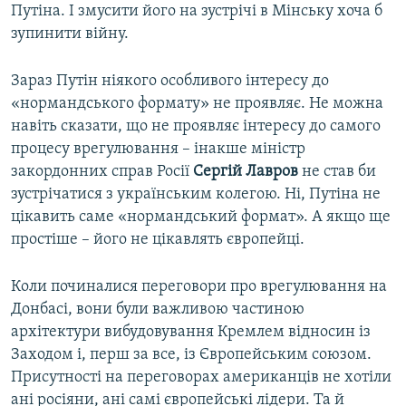
Путіна. І змусити його на зустрічі в Мінську хоча б
зупинити війну.
Зараз Путін ніякого особливого інтересу до
«нормандського формату» не проявляє. Не можна
навіть сказати, що не проявляє інтересу до самого
процесу врегулювання – інакше міністр
закордонних справ Росії
Сергій Лавров
не став би
зустрічатися з українським колегою. Ні, Путіна не
цікавить саме «нормандський формат». А якщо ще
простіше – його не цікавлять європейці.
Коли починалися переговори про врегулювання на
Донбасі, вони були важливою частиною
архітектури вибудовування Кремлем відносин із
Заходом і, перш за все, із Європейським союзом.
Присутності на переговорах американців не хотіли
ані росіяни, ані самі європейські лідери. Та й