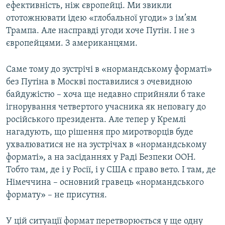
ефективність, ніж європейці. Ми звикли
ототожнювати ідею «глобальної угоди» з ім’ям
Трампа. Але насправді угоди хоче Путін. І не з
європейцями. З американцями.
Саме тому до зустрічі в «нормандському форматі»
без Путіна в Москві поставилися з очевидною
байдужістю – хоча ще недавно сприйняли б таке
ігнорування четвертого учасника як неповагу до
російського президента. Але тепер у Кремлі
нагадують, що рішення про миротворців буде
ухвалюватися не на зустрічах в «нормандському
форматі», а на засіданнях у Раді Безпеки ООН.
Тобто там, де і у Росії, і у США є право вето. І там, де
Німеччина – основний гравець «нормандського
формату» – не присутня.
У цій ситуації формат перетворюється у ще одну