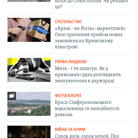
БпЛА до Севастополя. Чи реально
це?
СУСПІЛЬСТВО
«Крим – не Росія»: маркетплейс
Ozon припинив прийом нових
замовлень на Кримському
півострові
ПРАВА ЛЮДИНИ
Мить – і ти шпигун. Як у
кримських судах розглядають
звинувачення в держзраді
ФОТОГАЛЕРЕЇ
Краса Сімферопольського
водосховища та занедбаність
довкола
ВІЙНА ТА КРИМ
Сорок днів, сорок ночей. Про