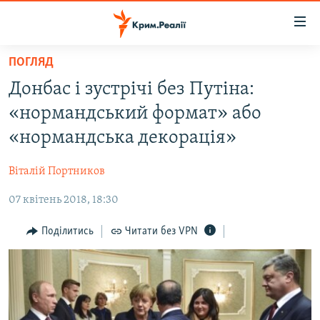
Доступність
посилання
Перейти
ПОГЛЯД
до
НОВИНИ
Донбас і зустрічі без Путіна:
основного
ВОДА.КРИМ
матеріалу
«нормандський формат» або
ВІДЕО ТА ФОТО
Перейти
«нормандська декорація»
до
ПОЛІТИКА
основної
Віталій Портников
БЛОГИ
навігації
Перейти
07 квітень 2018, 18:30
ПОГЛЯД
до
ІНТЕРВ'Ю
Поділитись
Читати без VPN
пошуку
ВСЕ ЗА ДЕНЬ
СПЕЦПРОЕКТИ
ЯК ОБІЙТИ БЛОКУВАННЯ
ДЕПОРТАЦІЯ