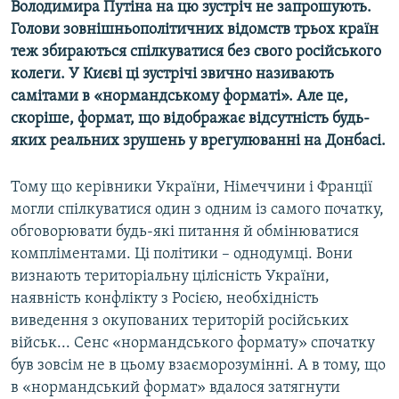
Володимира Путіна на цю зустріч не запрошують.
Голови зовнішньополітичних відомств трьох країн
теж збираються спілкуватися без свого російського
колеги. У Києві ці зустрічі звично називають
самітами в «нормандському форматі». Але це,
скоріше, формат, що відображає відсутність будь-
яких реальних зрушень у врегулюванні на Донбасі.
Тому що керівники України, Німеччини і Франції
могли спілкуватися один з одним із самого початку,
обговорювати будь-які питання й обмінюватися
компліментами. Ці політики – однодумці. Вони
визнають територіальну цілісність України,
наявність конфлікту з Росією, необхідність
виведення з окупованих територій російських
військ... Сенс «нормандського формату» спочатку
був зовсім не в цьому взаєморозумінні. А в тому, що
в «нормандський формат» вдалося затягнути