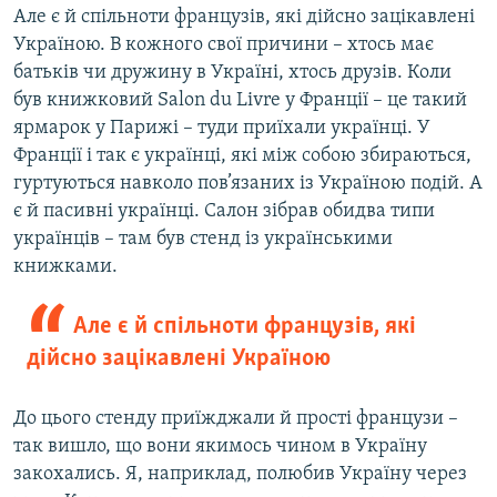
Але є й спільноти французів, які дійсно зацікавлені
Україною. В кожного свої причини – хтось має
батьків чи дружину в Україні, хтось друзів. Коли
був книжковий Salon du Livre у Франції – це такий
ярмарок у Парижі – туди приїхали українці. У
Франції і так є українці, які між собою збираються,
гуртуються навколо пов’язаних із Україною подій. А
є й пасивні українці. Салон зібрав обидва типи
українців – там був стенд із українськими
книжками.
Але є й спільноти французів, які
дійсно зацікавлені Україною
До цього стенду приїжджали й прості французи –
так вишло, що вони якимось чином в Україну
закохались. Я, наприклад, полюбив Україну через