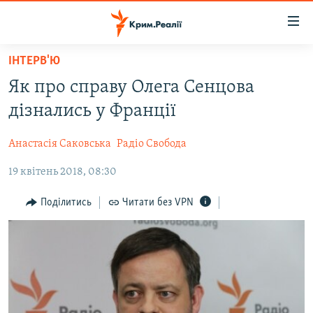
Доступність
посилання
Перейти
ІНТЕРВ'Ю
до
НОВИНИ
Як про справу Олега Сенцова
основного
ВОДА.КРИМ
матеріалу
дізнались у Франції
ВІДЕО ТА ФОТО
Перейти
до
Анастасія Саковська
Радіо Свобода
ПОЛІТИКА
основної
19 квітень 2018, 08:30
БЛОГИ
навігації
Перейти
ПОГЛЯД
Поділитись
Читати без VPN
до
ІНТЕРВ'Ю
пошуку
ВСЕ ЗА ДЕНЬ
СПЕЦПРОЕКТИ
ЯК ОБІЙТИ БЛОКУВАННЯ
ДЕПОРТАЦІЯ