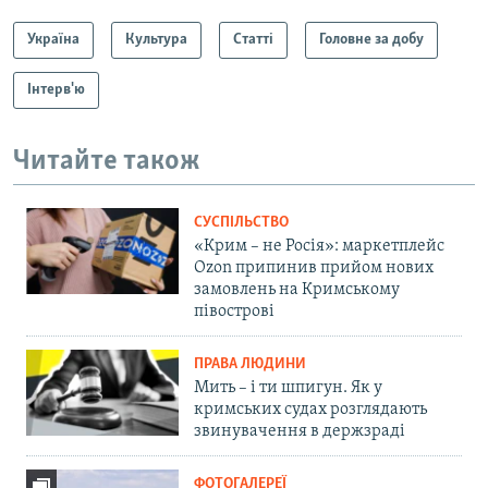
Україна
Культура
Статті
Головне за добу
Інтерв'ю
Читайте також
СУСПІЛЬСТВО
«Крим – не Росія»: маркетплейс
Ozon припинив прийом нових
замовлень на Кримському
півострові
ПРАВА ЛЮДИНИ
Мить – і ти шпигун. Як у
кримських судах розглядають
звинувачення в держзраді
ФОТОГАЛЕРЕЇ