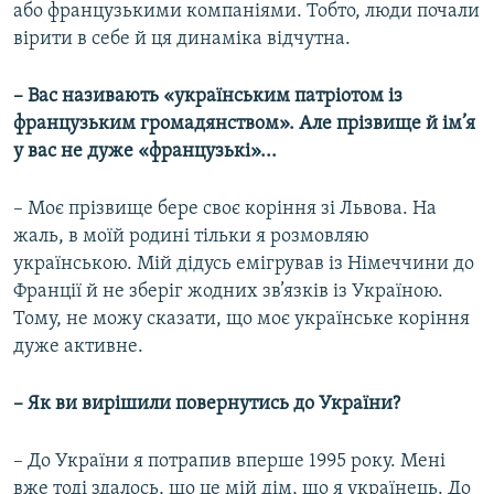
або французькими компаніями. Тобто, люди почали
вірити в себе й ця динаміка відчутна.
– Вас називають «українським патріотом із
французьким громадянством». Але прізвище й ім’я
у вас не дуже «французькі»...
– Моє прізвище бере своє коріння зі Львова. На
жаль, в моїй родині тільки я розмовляю
українською. Мій дідусь емігрував із Німеччини до
Франції й не зберіг жодних зв’язків із Україною.
Тому, не можу сказати, що моє українське коріння
дуже активне.
– Як ви вирішили повернутись до України?
– До України я потрапив вперше 1995 року. Мені
вже тоді здалось, що це мій дім, що я українець. До