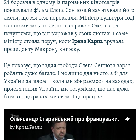
24 березня в одному із паризьких кінотеатрів
показували фільм Олега Сенцова й зачитували його
листи, що ми теж переклали. Міністр культури тоді
ознайомилась не лише зі справою Олега, а і з
почуттями, що він виражав у своїх листах. І саме
міністр стояла поруч, коли
Ірена Карпа
вручала
президенту Макрону книжку.
Це показує, що задля свободи Олега Сенцова зараз
роблять дуже багато. І не лише для нього, а й для
України загалом. І коли ми збираємось на заходах,
присвячених Україні, ми розуміємо, що нас дуже
багато і що разом ми сила. І це працює.
Олександр Старинський про французький переклад книжки Олега Сенцова
by
Крим.Реалії