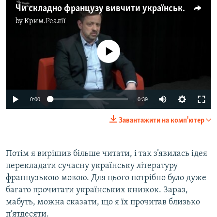
Чи складно французу вивчити українську мову?
by
Крим.Реалії
No media source currently available
0:00
0:39
Завантажити на комп'ютер
Потім я вирішив більше читати, і так з’явилась ідея
перекладати сучасну українську літературу
французькою мовою. Для цього потрібно було дуже
багато прочитати українських книжок. Зараз,
мабуть, можна сказати, що я їх прочитав близько
п’ятдесяти.