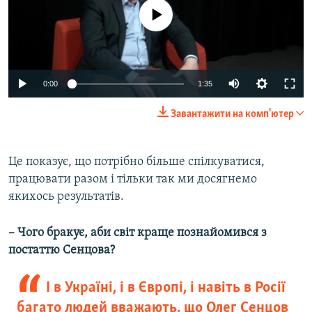
No media source currently available
0:00
1:35
Завантажити на комп'ютер
Це показує, що потрібно більше спілкуватися,
працювати разом і тільки так ми досягнемо
якихось результатів.
– Чого бракує, аби світ краще познайомився з
постаттю Сенцова?
І в Україні, і в Європі, і навіть в Росії
багато людей вважають, що Олег Сенцов