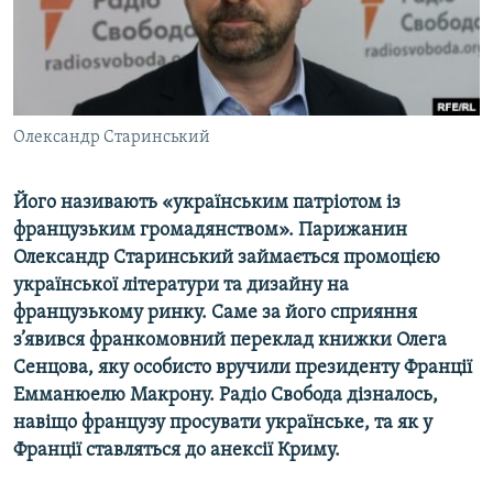
ВІДЕОУРОКИ «ELIFBE»
Русский
СВІДЧЕННЯ ОКУПАЦІЇ
Qırımtatar
УКРАЇНСЬКА ПРОБЛЕМА КРИМУ
ДОЛУЧАЙСЯ!
Олександр Старинський
ІНФОГРАФІКА
Його називають «українським патріотом із
французьким громадянством». Парижанин
Усі сайти RFE/RL
Олександр Старинський займається промоцією
української літератури та дизайну на
французькому ринку. Саме за його сприяння
з’явився франкомовний переклад книжки Олега
Сенцова, яку особисто вручили президенту Франції
Емманюелю Макрону. Радіо Свобода дізналось,
навіщо французу просувати українське, та як у
Франції ставляться до анексії Криму.