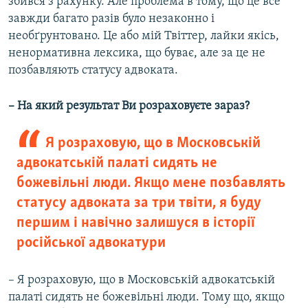
збився з рахунку. Але проблема в тому, що це все
завжди багато разів було незаконно і
необґрунтовано. Це або мій Твіттер, лайки якісь,
ненормативна лексика, що буває, але за це не
позбавляють статусу адвоката.
– На який результат Ви розраховуєте зараз?
Я розраховую, що в Московській
адвокатській палаті сидять не
божевільні люди. Якщо мене позбавлять
статусу адвоката за три твіти, я буду
першим і навічно залишуся в історії
російської адвокатури
– Я розраховую, що в Московській адвокатській
палаті сидять не божевільні люди. Тому що, якщо