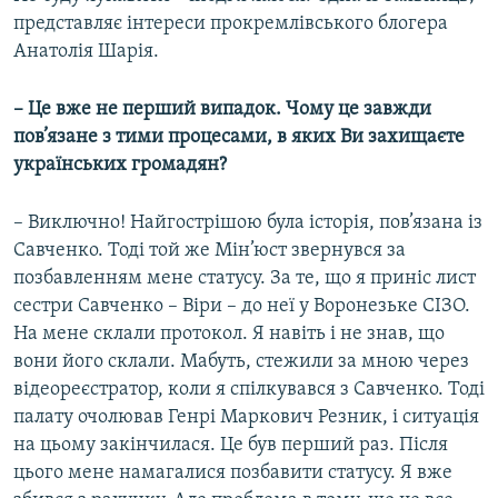
представляє інтереси прокремлівського блогера
Анатолія Шарія.
– Це вже не перший випадок. Чому це завжди
пов’язане з тими процесами, в яких Ви захищаєте
українських громадян?
– Виключно! Найгострішою була історія, пов’язана із
Савченко. Тоді той же Мін’юст звернувся за
позбавленням мене статусу. За те, що я приніс лист
сестри Савченко – Віри – до неї у Воронезьке СІЗО.
На мене склали протокол. Я навіть і не знав, що
вони його склали. Мабуть, стежили за мною через
відеореєстратор, коли я спілкувався з Савченко. Тоді
палату очолював Генрі Маркович Резник, і ситуація
на цьому закінчилася. Це був перший раз. Після
цього мене намагалися позбавити статусу. Я вже