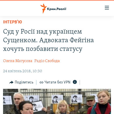
Доступність
посилання
Перейти
ІНТЕРВ'Ю
до
НОВИНИ
Суд у Росії над українцем
основного
ВОДА.КРИМ
матеріалу
Сущенком. Адвоката Фейгіна
ВІДЕО ТА ФОТО
Перейти
хочуть позбавити статусу
до
ПОЛІТИКА
основної
Олена Матусова
Радіо Свобода
БЛОГИ
навігації
Перейти
24 квітень 2018, 10:30
ПОГЛЯД
до
ІНТЕРВ'Ю
Поділитись
Читати без VPN
пошуку
ВСЕ ЗА ДЕНЬ
СПЕЦПРОЕКТИ
ЯК ОБІЙТИ БЛОКУВАННЯ
ДЕПОРТАЦІЯ