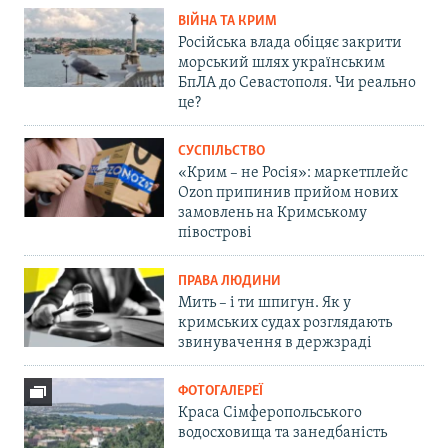
ВІЙНА ТА КРИМ
Російська влада обіцяє закрити
морський шлях українським
БпЛА до Севастополя. Чи реально
це?
СУСПІЛЬСТВО
«Крим – не Росія»: маркетплейс
Ozon припинив прийом нових
замовлень на Кримському
півострові
ПРАВА ЛЮДИНИ
Мить – і ти шпигун. Як у
кримських судах розглядають
звинувачення в держзраді
ФОТОГАЛЕРЕЇ
Краса Сімферопольського
водосховища та занедбаність