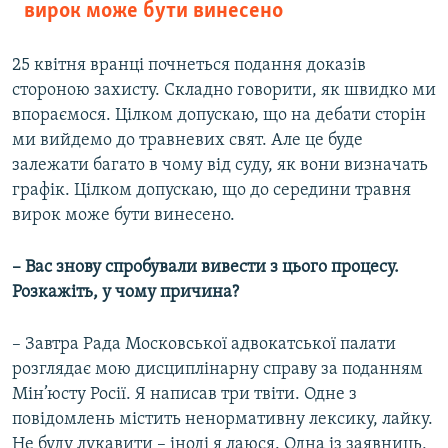
вирок може бути винесено
25 квітня вранці почнеться подання доказів
стороною захисту. Складно говорити, як швидко ми
впораємося. Цілком допускаю, що на дебати сторін
ми вийдемо до травневих свят. Але це буде
залежати багато в чому від суду, як вони визначать
графік. Цілком допускаю, що до середини травня
вирок може бути винесено.
– Вас знову спробували вивести з цього процесу.
Розкажіть, у чому причина?
– Завтра Рада Московської адвокатської палати
розглядає мою дисциплінарну справу за поданням
Мін’юсту Росії. Я написав три твіти. Одне з
повідомлень містить ненормативну лексику, лайку.
Не буду лукавити – іноді я лаюся. Одна із заявниць,