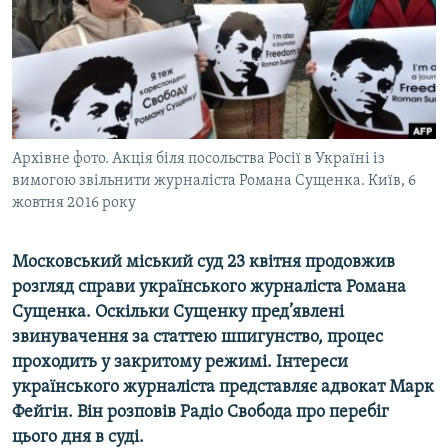
ВІДЕОУРОКИ «ELIFBE»
Русский
СВІДЧЕННЯ ОКУПАЦІЇ
Qırımtatar
УКРАЇНСЬКА ПРОБЛЕМА КРИМУ
ДОЛУЧАЙСЯ!
ІНФОГРАФІКА
Архівне фото. Акція біля посольства Росії в Україні із
вимогою звільнити журналіста Романа Сущенка. Київ, 6
жовтня 2016 року
Усі сайти RFE/RL
Московський міський суд 23 квітня продовжив
розгляд справи українського журналіста Романа
Сущенка. Оскільки Сущенку пред’явлені
звинувачення за статтею шпигунство, процес
проходить у закритому режимі. Інтереси
українського журналіста представляє адвокат Марк
Фейгін. Він розповів Радіо Свобода про перебіг
цього дня в суді.