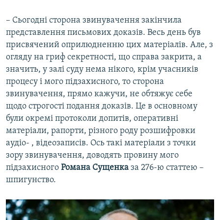
– Сьогодні сторона звинувачення закінчила
представлення письмових доказів. Весь день був
присвячений оприлюдненню цих матеріалів. Але, з
огляду на гриф секретності, що справа закрита, а
значить, у залі суду нема нікого, крім учасників
процесу і мого підзахисного, то сторона
звинувачення, прямо кажучи, не обтяжує себе
щодо строгості подання доказів. Це в основному
були окремі протоколи допитів, оперативні
матеріали, рапорти, різного роду розшифровки
аудіо- , відеозаписів. Ось такі матеріали з точки
зору звинувачення, доводять провину мого
підзахисного
Романа Сущенка
за 276-ю статтею –
шпигунство.