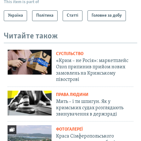
This item is part of
Україна
Політика
Статті
Головне за добу
Читайте також
СУСПІЛЬСТВО
«Крим – не Росія»: маркетплейс
Ozon припинив прийом нових
замовлень на Кримському
півострові
ПРАВА ЛЮДИНИ
Мить – і ти шпигун. Як у
кримських судах розглядають
звинувачення в держзраді
ФОТОГАЛЕРЕЇ
Краса Сімферопольського