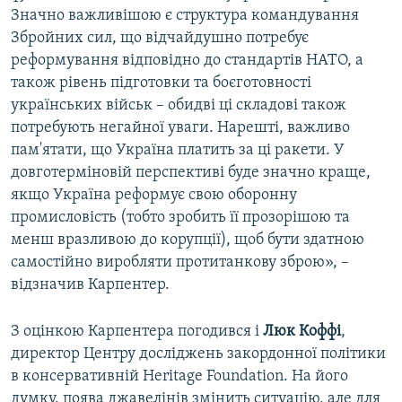
Значно важливішою є структура командування
Збройних сил, що відчайдушно потребує
реформування відповідно до стандартів НАТО, а
також рівень підготовки та боєготовності
українських військ – обидві ці складові також
потребують негайної уваги. Нарешті, важливо
пам'ятати, що Україна платить за ці ракети. У
довготерміновій перспективі буде значно краще,
якщо Україна реформує свою оборонну
промисловість (тобто зробить її прозорішою та
менш вразливою до корупції), щоб бути здатною
самостійно виробляти протитанкову зброю», –
відзначив Карпентер.
З оцінкою Карпентера погодився і
Люк Коффі
,
директор Центру досліджень закордонної політики
в консервативній Heritage Foundation. На його
думку, поява джавелінів змінить ситуацію, але для