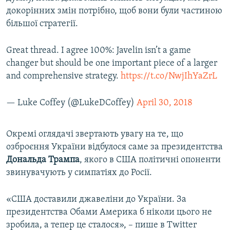
докорінних змін потрібно, щоб вони були частиною
більшої стратегії.
Great thread. I agree 100%: Javelin isn’t a game
changer but should be one important piece of a larger
and comprehensive strategy.
https://t.co/NwjIhYaZrL
— Luke Coffey (@LukeDCoffey)
April 30, 2018
Окремі оглядачі звертають увагу на те, що
озброєння України відбулося саме за президентства
Дональда Трампа
, якого в США політичні опоненти
звинувачують у симпатіях до Росії.
«США доставили джавеліни до України. За
президентства Обами Америка б ніколи цього не
зробила, а тепер це сталося», – пише в Twitter