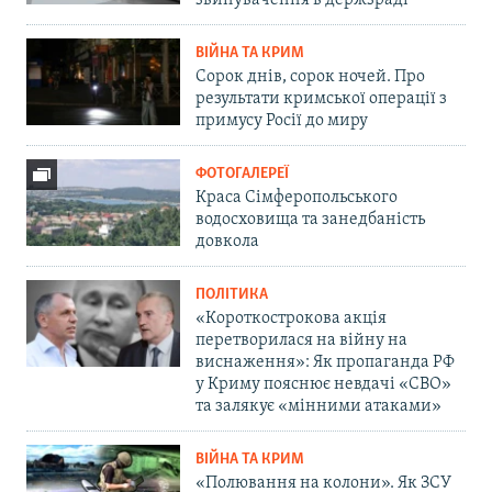
звинувачення в держзраді
ВІЙНА ТА КРИМ
Сорок днів, сорок ночей. Про
результати кримської операції з
примусу Росії до миру
ФОТОГАЛЕРЕЇ
Краса Сімферопольського
водосховища та занедбаність
довкола
ПОЛІТИКА
«Короткострокова акція
перетворилася на війну на
виснаження»: Як пропаганда РФ
у Криму пояснює невдачі «СВО»
та залякує «мінними атаками»
ВІЙНА ТА КРИМ
«Полювання на колони». Як ЗСУ