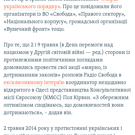
українського порядку»
. Про це повідомили його
організатори із ВО «Свобода», «Правого сектору»,
«Національного корпусу», громадської організації
«Вуличний фронт» тощо.
Про те, що 2 і 9 травня (в День перемоги над
нацизмом у Другій світовій війні — ред.) сторони із
протилежними політичними поглядами
домовились провести свої акції «мирно, із
дотриманням законів» розповів Радіо Свобода в
ексклюзивному інтерв’ю
координатор нещодавно
відкритого в Одесі представництва Консультативної
місії Євросоюзу (КМЄС) Пол Кірван. «З обережним
оптимізмом сподіваюсь, що домовленостей вони
дотримаються», – додав він.
2 травня 2014 року у протистоянні українських і