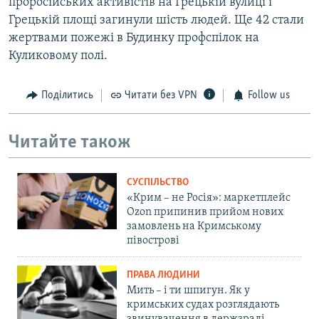
проросійських активістів на Грецькій вулиці і
Грецькій площі загинули шість людей. Ще 42 стали
жертвами пожежі в Будинку профспілок на
Куликовому полі.
Поділитись
Читати без VPN
Follow us
Читайте також
СУСПІЛЬСТВО
«Крим – не Росія»: маркетплейс
Ozon припинив прийом нових
замовлень на Кримському
півострові
ПРАВА ЛЮДИНИ
Мить – і ти шпигун. Як у
кримських судах розглядають