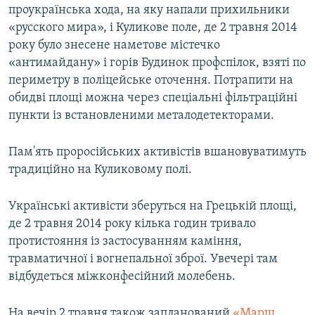
проукраїнська хода, на яку напали прихильники
«русского мира», і Куликове поле, де 2 травня 2014
року було знесене наметове містечко
«антимайдану» і горів Будинок профспілок, взяті по
периметру в поліцейське оточення. Потрапити на
обидві площі можна через спеціальні фільтраційні
пункти із встановленими металодетекторами.
Пам'ять проросійських активістів вшановуватимуть
традиційно на Куликовому полі.
Українські активісти зберуться на Грецькій площі,
де 2 травня 2014 року кілька годин тривало
протистояння із застосуванням каміння,
травматичної і вогнепальної зброї. Увечері там
відбудеться міжконфесійний молебень.
На вечір 2 травня також запланований
«Марш