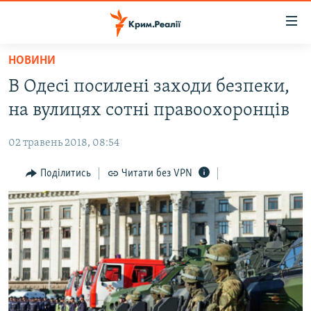
Доступність
посилання
Перейти
НОВИНИ
до
НОВИНИ
В Одесі посилені заходи безпеки,
основного
ВОДА.КРИМ
матеріалу
на вулицях сотні правоохоронців
ВІДЕО ТА ФОТО
Перейти
до
02 травень 2018, 08:54
ПОЛІТИКА
основної
БЛОГИ
Поділитись
Читати без VPN
навігації
Перейти
ПОГЛЯД
до
ІНТЕРВ'Ю
пошуку
ВСЕ ЗА ДЕНЬ
СПЕЦПРОЕКТИ
ЯК ОБІЙТИ БЛОКУВАННЯ
ДЕПОРТАЦІЯ