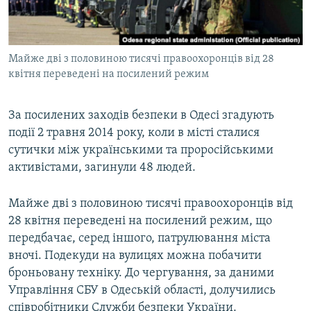
ВІДЕОУРОКИ «ELIFBE»
Русский
СВІДЧЕННЯ ОКУПАЦІЇ
Qırımtatar
Майже дві з половиною тисячі правоохоронців від 28
УКРАЇНСЬКА ПРОБЛЕМА КРИМУ
квітня переведені на посилений режим
ДОЛУЧАЙСЯ!
ІНФОГРАФІКА
За посилених заходів безпеки в Одесі згадують
події 2 травня 2014 року, коли в місті сталися
сутички між українськими та проросійськими
Усі сайти RFE/RL
активістами, загинули 48 людей.
Майже дві з половиною тисячі правоохоронців від
28 квітня переведені на посилений режим, що
передбачає, серед іншого, патрулювання міста
вночі. Подекуди на вулицях можна побачити
броньовану техніку. До чергування, за даними
Управління СБУ в Одеській області, долучились
співробітники Служби безпеки України.