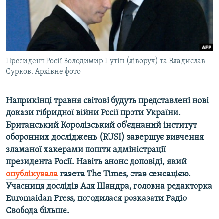
ВІДЕОУРОКИ «ELIFBE»
Русский
СВІДЧЕННЯ ОКУПАЦІЇ
Qırımtatar
УКРАЇНСЬКА ПРОБЛЕМА КРИМУ
ДОЛУЧАЙСЯ!
Президент Росії Володимир Путін (ліворуч) та Владислав
ІНФОГРАФІКА
Сурков. Архівне фото
Наприкінці травня світові будуть представлені нові
Усі сайти RFE/RL
докази гібридної війни Росії проти України.
Британський Королівський об’єднаний інститут
оборонних досліджень (RUSI) завершує вивчення
зламаної хакерами пошти адміністрації
президента Росії. Навіть анонс доповіді, який
опублікувала
газета The Times, став сенсацією.
Учасниця дослідів Аля Шандра, головна редакторка
Euromaidan Press, погодилася розказати Радіо
Свобода більше.