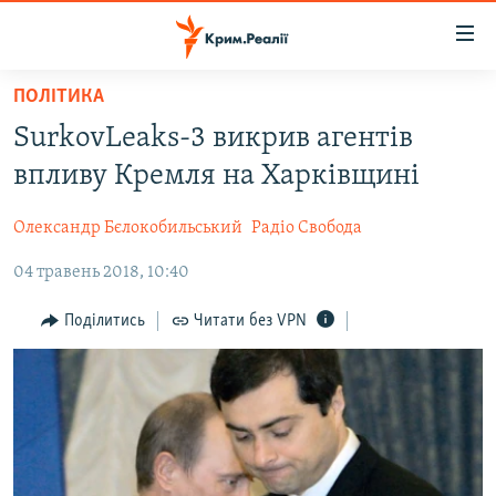
Доступність
посилання
Перейти
ПОЛІТИКА
до
НОВИНИ
SurkovLeaks-3 викрив агентів
основного
ВОДА.КРИМ
матеріалу
впливу Кремля на Харківщині
ВІДЕО ТА ФОТО
Перейти
до
Олександр Бєлокобильський
Радіо Свобода
ПОЛІТИКА
основної
04 травень 2018, 10:40
БЛОГИ
навігації
Перейти
ПОГЛЯД
Поділитись
Читати без VPN
до
ІНТЕРВ'Ю
пошуку
ВСЕ ЗА ДЕНЬ
СПЕЦПРОЕКТИ
ЯК ОБІЙТИ БЛОКУВАННЯ
ДЕПОРТАЦІЯ