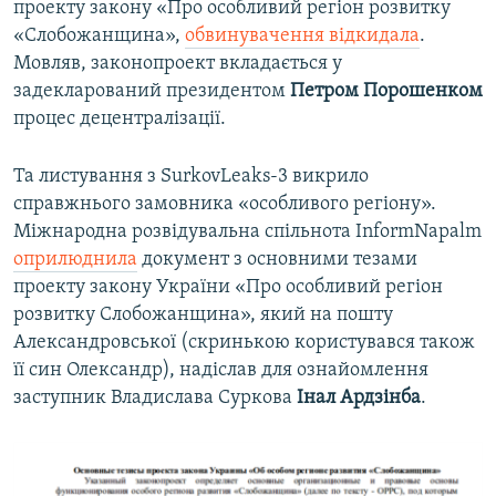
проекту закону «Про особливий регіон розвитку
«Слобожанщина»,
обвинувачення відкидала
.
Мовляв, законопроект вкладається у
задекларований президентом
Петром Порошенком
процес децентралізації.
Та листування з SurkovLeaks-3 викрило
справжнього замовника «особливого регіону».
Міжнародна розвідувальна спільнота InformNapalm
оприлюднила
документ з основними тезами
проекту закону України «Про особливий регіон
розвитку Слобожанщина», який на пошту
Александровської (скринькою користувався також
її син Олександр), надіслав для ознайомлення
заступник Владислава Суркова
Інал Ардзінба
.