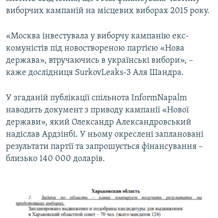
виборчих кампаній на місцевих виборах 2015 року.
«Москва інвестувала у виборчу кампанію екс-
комуністів під новоствореною партією «Нова
держава», втручаючись в українські вибори», –
каже дослідниця SurkovLeaks-3 Аля Шандра.
У згаданій публікації спільнота InformNapalm
наводить документ з приводу кампанії «Нової
держави», який Олександр Александровський
надіслав Ардзінбі. У ньому окреслені заплановані
результати партії та запрошується фінансування –
близько 140 000 доларів.