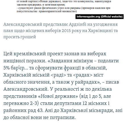
Александровський представляє Ардзінбі на узгодження
план щодо місцевих виборів 2015 року на Харківщині та
просить грошей
Цей кремлівський проект зазнав на виборах
нищівної поразки. «Завдання мінімум – подолати
5% бар’єр… та сформувати фракції в обласній,
Харківській міській <раді> та <радах> міст
обласного значення, а також у райрадах», – писав
Александровський. У реальності ж по декілька
представників «Нової держави» (від 1 до 5, але
переважно 2-3) стали депутатами 12 міських і
районних рад 43. Ані до Харківської міськради, ані
до обласної вони не потрапили.