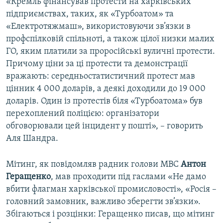
«Кремль фінансував протести на харківських
підприємствах, таких, як «Турбоатом» та
«Електротяжмаш», використовуючи зв’язки в
профспілковій спільноті, а також цілої низки малих
ГО, яким платили за проросійські вуличні протести.
Причому ціни за ці протести та демонстрації
вражають: середньостатистичний протест мав
цінник 4 000 доларів, а деякі доходили до 19 000
доларів. Один із протестів біля «Турбоатома» був
перехоплений поліцією: організатори
обговорювали цей інцидент у пошті», – говорить
Аля Шандра.
Мітинг, як повідомляв радник голови МВС
Антон
Геращенко
, мав проходити під гаслами «Не дамо
вбити флагман харківської промисловості», «Росія –
головний замовник, важливо зберегти зв’язки».
Збігаються і розцінки: Геращенко писав, що мітинг