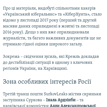
Про ці матеріали, видобуті спільнотами хакерів
«Український кіберальянс» та «КіберХунта», стало
відомо у листопаді 2017 року (перший та другий
масиви даних оприлюднені в жовтні та листопаді
2016 року). Дещо з них вже оприлюднювали
журналісти, та багато важливих документів ще не
отримало гідної оцінки широкого загалу.
Зокрема – свідчення зусиль, які Кремль докладав
до дестабілізації ситуації в одному з ключових
регіонів України, на Харківщині.
Зона особливих інтересів Росії
Третій транш пошти SurkovLeaks містив скриньки
заступника Суркова –
Інала Ардзінби
‒ та
харківської комуністки
Алли Александровської
.