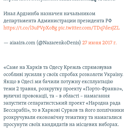
Инал Ардзинба назначен начальником
департамента Администрации президента РФ
https://t.co/l3uPVpXoBg
pic.twitter.com/TDq7desJZL
— aiaaira.com (@NazarenkoDenis)
27 июня 2017 г.
«Саме на Харків та Одесу Кремль спрямовував
особливі зусилля у своїх спробах розколоти Україну.
Якщо в Одесі ми бачили потужну експлуатацію
теми 2 травня, розкрутку проекту «Порто-Франко»,
вуличні провокації, та – в області – намагання
запустити сепаратистський проект «Народна рада
Бессарабії», то в Харкові Сурков та його поплічники
розкручували економічну тематику та намагалися
просунути своїх кандидатів на місцевих виборах.