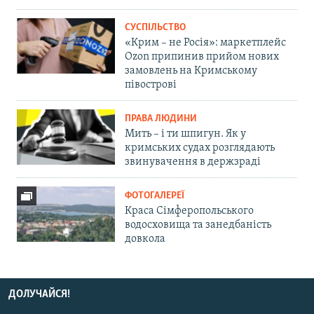
СУСПІЛЬСТВО
«Крим – не Росія»: маркетплейс
Ozon припинив прийом нових
замовлень на Кримському
півострові
ПРАВА ЛЮДИНИ
Мить – і ти шпигун. Як у
кримських судах розглядають
звинувачення в держзраді
ФОТОГАЛЕРЕЇ
Краса Сімферопольського
водосховища та занедбаність
довкола
ДОЛУЧАЙСЯ!