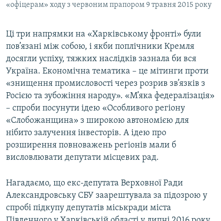
«офіцерам» ходу з червоним прапором 9 травня 2015 року
Ці три напрямки на «Харківському фронті» були
пов’язані між собою, і якби поплічники Кремля
досягли успіху, тяжких наслідків зазнала би вся
Україна. Економічна тематика – це мітинги проти
«знищення промисловості через розрив зв’язків з
Росією та зубожіння народу». «М’яка федералізація»
– спроби посунути ідею «Особливого регіону
«Слобожанщина» з широкою автономією для
нібито залучення інвесторів. А ідею про
розширення повноважень регіонів мали б
висловлювати депутати місцевих рад.
Нагадаємо, що екс-депутата Верховної Ради
Александровську СБУ заарештувала за підозрою у
спробі підкупу депутатів міськради міста
Південного у Харківській області у липні 2016 року.