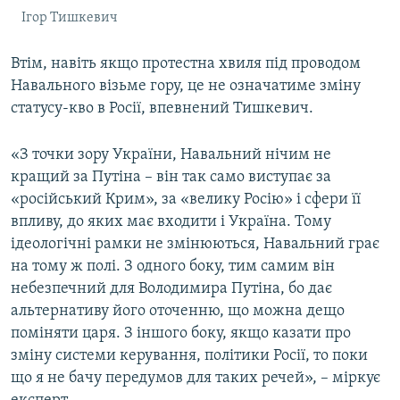
Ігор Тишкевич
Втім, навіть якщо протестна хвиля під проводом
Навального візьме гору, це не означатиме зміну
статусу-кво в Росії, впевнений Тишкевич.
«З точки зору України, Навальний нічим не
кращий за Путіна – він так само виступає за
«російський Крим», за «велику Росію» і сфери її
впливу, до яких має входити і Україна. Тому
ідеологічні рамки не змінюються, Навальний грає
на тому ж полі. З одного боку, тим самим він
небезпечний для Володимира Путіна, бо дає
альтернативу його оточенню, що можна дещо
поміняти царя. З іншого боку, якщо казати про
зміну системи керування, політики Росії, то поки
що я не бачу передумов для таких речей», – міркує