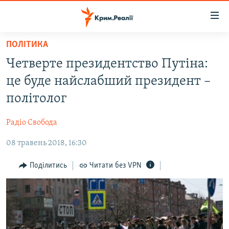
Доступність
посилання
Перейти
ПОЛІТИКА
до
НОВИНИ
Четверте президентство Путіна:
основного
ВОДА.КРИМ
матеріалу
це буде найслабший президент –
ВІДЕО ТА ФОТО
Перейти
політолог
до
ПОЛІТИКА
основної
Радіо Свобода
БЛОГИ
навігації
Перейти
08 травень 2018, 16:30
ПОГЛЯД
до
ІНТЕРВ'Ю
Поділитись
Читати без VPN
пошуку
ВСЕ ЗА ДЕНЬ
СПЕЦПРОЕКТИ
ЯК ОБІЙТИ БЛОКУВАННЯ
ДЕПОРТАЦІЯ