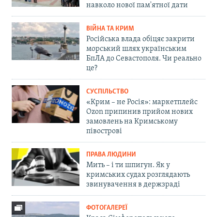
навколо нової пам'ятної дати
ВІЙНА ТА КРИМ
Російська влада обіцяє закрити
морський шлях українським
БпЛА до Севастополя. Чи реально
це?
СУСПІЛЬСТВО
«Крим – не Росія»: маркетплейс
Ozon припинив прийом нових
замовлень на Кримському
півострові
ПРАВА ЛЮДИНИ
Мить – і ти шпигун. Як у
кримських судах розглядають
звинувачення в держзраді
ФОТОГАЛЕРЕЇ