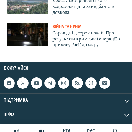
Краса Сімферопольського
водосховища та занедбаність
довкола
ВІЙНА ТА КРИМ
Сорок днів, сорок ночей. Про
результати кримської операції з
примусу Росії до миру
ДОЛУЧАЙСЯ!
ПІДТРИМКА
ІНФО
© Крим.Реалії, 2026 | Усі права застережено.
КТА
РУС