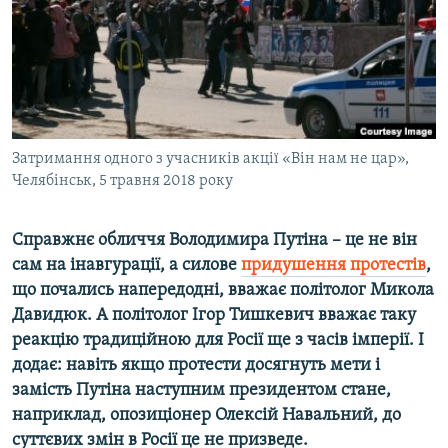
ВІДЕОУРОКИ «ELIFBE»
Русский
СВІДЧЕННЯ ОКУПАЦІЇ
Qırımtatar
УКРАЇНСЬКА ПРОБЛЕМА КРИМУ
ДОЛУЧАЙСЯ!
ІНФОГРАФІКА
Затримання одного з учасників акції «Він нам не цар»,
Челябінськ, 5 травня 2018 року
Усі сайти RFE/RL
Справжнє обличчя Володимира Путіна – це не він
сам на інавгурації, а силове
придушення протестів
,
що почались напередодні, вважає політолог Микола
Давидюк. А політолог Ігор Тишкевич вважає таку
реакцію традиційною для Росії ще з часів імперії. І
додає: навіть якщо протести досягнуть мети і
замість Путіна наступним президентом стане,
наприклад, опозиціонер Олексій Навальний, до
суттєвих змін в Росії це не призведе.