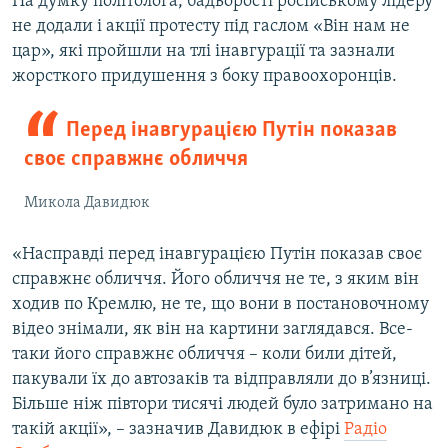
На думку політолога, бадьорості російському лідеру
не додали і акції протесту під гаслом «Він нам не
цар», які пройшли на тлі інавгурації та зазнали
жорсткого придушення з боку правоохоронців.
Перед інавгурацією Путін показав
своє справжнє обличчя
Микола Давидюк
«Насправді перед інавгурацією Путін показав своє
справжнє обличчя. Його обличчя не те, з яким він
ходив по Кремлю, не те, що вони в постановочному
відео знімали, як він на картини заглядався. Все-
таки його справжнє обличчя – коли били дітей,
пакували їх до автозаків та відправляли до в’язниці.
Більше ніж півтори тисячі людей було затримано на
такій акції», – зазначив Давидюк в ефірі
Радіо