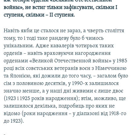
аж чотири ордени «Великой Отечественной
войны», не встиг тільки зафіксувати, скільки І
ступеня, скільки – ІІ ступеня.
Навіть якби це сталося не зараз, а чверть століття
тому, то і тоді таке рандеву було б чимось
унікальним. Адже кавалерів чотирьох таких
орденів – навіть враховуючи нагородження
орденами «Великой Отечественной войны» у 1985
році всіх совєтських ветеранів воєн з Німеччиною
та Японією, які дожили до того часу, – загалом було
сім з половиною десятків, у 1990-х залишилося
значно менше, а у наші дні живими є лише двоє
(1923 і 1925 років народження); втім, можливо, ще
залишилося декілька, подробиць про яких не
відомо (роки народження – у діапазоні від 1918-го
до 1923).