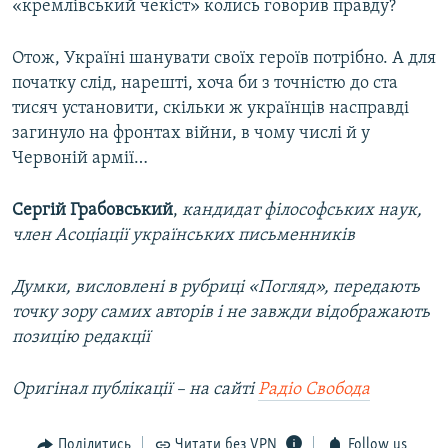
«кремлівський чекіст» колись говорив правду?
Отож, Україні шанувати своїх героїв потрібно. А для
початку слід, нарешті, хоча би з точністю до ста
тисяч установити, скільки ж українців насправді
загинуло на фронтах війни, в чому числі й у
Червоній армії…
Сергій Грабовський
,
кандидат філософських наук,
член Асоціації українських письменників
Думки, висловлені в рубриці «Погляд», передають
точку зору самих авторів і не завжди відображають
позицію редакції
Оригінал публікації –​ на сайті
Радіо Свобода
Поділитись
Читати без VPN
Follow us