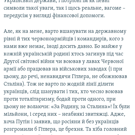
Української держави, і потрібні їм як певні
символи такої уваги, так і щось реальне, вагоме –
передусім у вигляді фінансової допомоги.
Але, як на мене, варто вшанувати на державному
рівні й тих червоноармійців і командирів, кого з
нами вже немає, іноді досить давно. Бо майже у
кожній українській родині хтось загинув під час
Другої світової війни чи воював у лавах Червоної
армії або працював на військових заводах (і при
цьому, до речі, ненавидячи Гітлера, не обожнював
Сталіна). Тож не варто по жодній лінії ділити
українців, слід шанувати і тих, хто чесно воював
проти тоталітаризму, бодай проти одного, при
цьому не волаючи: «За Родину, за Сталина»! Їх були
мільйони, і серед них – неабиякі звитяжці. Адже,
хоча Путін і заявив, що росіяни й без українців
розгромили б Гітлера, це брехня. Та хіба головний