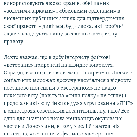
використовують лжеветеранів, обвішаних
«золотими зірками» і «бойовими орденами» в
численних публічних акціях для підтвердження
своєї правоти – дивіться, будь ласка, які героїчні
люди засвідчують нашу всесвітньо-історичну
правоту!
Дехто вважає, що в добу інтернету фейкові
«ветерани» приречені на швидке викриття.
Справді, в основній своїй масі – приречені. Днями в
соціальних мережах досхочу насміялися з відверто
постановочної сцени з «ветераном» не надто
похилого віку (навіть на «сина полку» не тягне) і
представників «путінюґенду» з угруповання «ДНР»
в одностроях совєтських десантників; ну, і що? Все
одно для значного числа мешканців окупованої
частини Донеччини, в тому числі й тамтешніх
школярів, «останній міф» і його «ветерани»