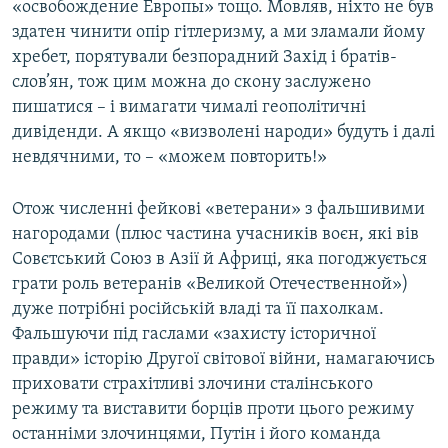
«освобождение Европы» тощо. Мовляв, ніхто не був
здатен чинити опір гітлеризму, а ми зламали йому
хребет, порятували безпорадний Захід і братів-
слов’ян, тож цим можна до скону заслужено
пишатися – і вимагати чималі геополітичні
дивіденди. А якщо «визволені народи» будуть і далі
невдячними, то – «можем повторить!»
Отож численні фейкові «ветерани» з фальшивими
нагородами (плюс частина учасників воєн, які вів
Совєтський Союз в Азії й Африці, яка погоджується
грати роль ветеранів «Великой Отечественной»)
дуже потрібні російській владі та її пахолкам.
Фальшуючи під гаслами «захисту історичної
правди» історію Другої світової війни, намагаючись
приховати страхітливі злочини сталінського
режиму та виставити борців проти цього режиму
останніми злочинцями, Путін і його команда