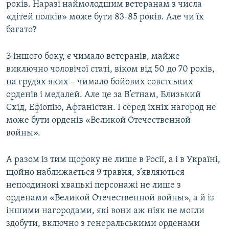
років. Наразі наймолодшим ветеранам з числа
«дітей полків» може бути 83-85 років. Але чи їх
багато?
З іншого боку, є чимало ветеранів, майже
виключно чоловічої статі, віком від 50 до 70 років,
на грудях яких – чимало бойових совєтських
орденів і медалей. Але це за В’єтнам, Близький
Схід, Ефіопію, Афганістан. І серед їхніх нагород не
може бути орденів «Великой Отечественной
войны».
А разом із тим щороку не лише в Росії, а і в Україні,
щойно наближається 9 травня, з’являються
непоодинокі хвацькі персонажі не лише з
орденами «Великой Отечественной войны», а й із
іншими нагородами, які вони аж ніяк не могли
здобути, включно з генеральськими орденами