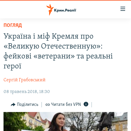
Доступність
посилання
Перейти
ПОГЛЯД
до
НОВИНИ
Україна і міф Кремля про
основного
ВОДА.КРИМ
матеріалу
«Великую Отечественную»:
ВІДЕО ТА ФОТО
Перейти
фейкові «ветерани» та реальні
до
ПОЛІТИКА
герої
основної
БЛОГИ
навігації
Сергій Грабовський
Перейти
ПОГЛЯД
до
08 травень 2018, 18:30
ІНТЕРВ'Ю
пошуку
ВСЕ ЗА ДЕНЬ
Поділитись
Читати без VPN
СПЕЦПРОЕКТИ
ЯК ОБІЙТИ БЛОКУВАННЯ
ДЕПОРТАЦІЯ