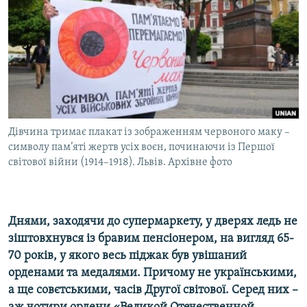
ВІДЕОУРОКИ «ELIFBE»
Русский
СВІДЧЕННЯ ОКУПАЦІЇ
Qırımtatar
УКРАЇНСЬКА ПРОБЛЕМА КРИМУ
ДОЛУЧАЙСЯ!
ІНФОГРАФІКА
Дівчина тримає плакат із зображенням червоного маку –
символу пам’яті жертв усіх воєн, починаючи із Першої
Усі сайти RFE/RL
світової війни (1914–1918). Львів. Архівне фото
Днями, заходячи до супермаркету, у дверях ледь не
зіштовхнувся із бравим пенсіонером, на вигляд 65-
70 років, у якого весь піджак був увішаний
орденами та медалями. Причому не українськими,
а ще совєтськими, часів Другої світової. Серед них –