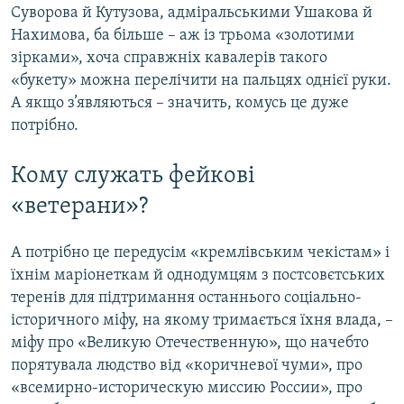
Суворова й Кутузова, адміральськими Ушакова й
Нахимова, ба більше – аж із трьома «золотими
зірками», хоча справжніх кавалерів такого
«букету» можна перелічити на пальцях однієї руки.
А якщо з’являються – значить, комусь це дуже
потрібно.
Кому служать фейкові
«ветерани»?
А потрібно це передусім «кремлівським чекістам» і
їхнім маріонеткам й однодумцям з постсовєтських
теренів для підтримання останнього соціально-
історичного міфу, на якому тримається їхня влада, –
міфу про «Великую Отечественную», що начебто
порятувала людство від «коричневої чуми», про
«всемирно-историческую миссию России», про