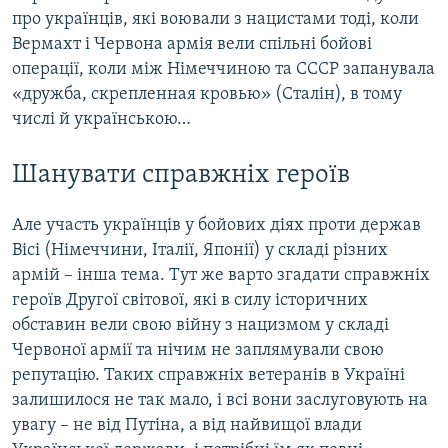
про українців, які воювали з нацистами тоді, коли
Вермахт і Червона армія вели спільні бойові
операції, коли між Німеччиною та СССР запанувала
«дружба, скрепленная кровью» (Сталін), в тому
числі й українською…
Шанувати справжніх героїв
Але участь українців у бойових діях проти держав
Вісі (Німеччини, Італії, Японії) у складі різних
армій – інша тема. Тут же варто згадати справжніх
героїв Другої світової, які в силу історичних
обставин вели свою війну з нацизмом у складі
Червоної армії та нічим не заплямували свою
репутацію. Таких справжніх ветеранів в Україні
залишилося не так мало, і всі вони заслуговують на
увагу – не від Путіна, а від найвищої влади