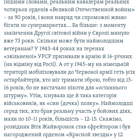
Іншими словами, реальним кавалерам реальних
чотирьох орденів «Великой Отечественной войны»
– за 90 років, і вони навряд чи спроможні жваво
бігати по супермаркетах… Ба більше: з моменту
закінчення Другої світової війни у Європі минуло
вже 73 роки. Скільки може бути наймолодшим
ветеранам? У 1943-44 роках на теренах
«звільненої» УРСР призивали в армію й 16-річних
(на відміну від Росії). А от у 1945-му на німецькій
території мобілізовували до Червоної армії геть усіх
остарбайтерів, хто міг тримати зброю, тобто від 15-
16 років, бо не вистачало піхоти для «останнього
штурму». Утім, існувала ще й така категорія
військовиків, як «син (дочка) полку». Наймолодші
серед тих, хто брав реальну участь у бойових діях,
мали по 10-11 років, більшість – 12-15. Скажімо,
розвідник Вітя Жайворонок став єфрейтором і був
нагороджений орденом «Красной звезды» у 12