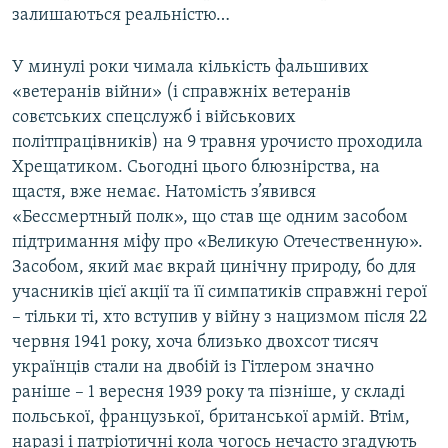
залишаються реальністю…
У минулі роки чимала кількість фальшивих
«ветеранів війни» (і справжніх ветеранів
совєтських спецслужб і військових
політпрацівників) на 9 травня урочисто проходила
Хрещатиком. Сьогодні цього блюзнірства, на
щастя, вже немає. Натомість з’явився
«Бессмертный полк», що став ще одним засобом
підтримання міфу про «Великую Отечественную».
Засобом, який має вкрай цинічну природу, бо для
учасників цієї акції та її симпатиків справжні герої
– тільки ті, хто вступив у війну з нацизмом після 22
червня 1941 року, хоча близько двохсот тисяч
українців стали на двобій із Гітлером значно
раніше – 1 вересня 1939 року та пізніше, у складі
польської, французької, британської армій. Втім,
наразі і патріотичні кола чогось нечасто згадують