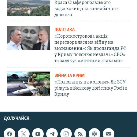
Краса Сімферопольського
водосховища та занедбаність
довкола
ПОЛІТИКА
«Короткострокова акція
перетворилася на війну на
виснаження»: Як пропаганда РФ
у Криму пояснює невдачі «СВО»
та залякує «мінними атаками»
ВІЙНА ТА КРИМ
«Полювання на колони». Як ЗСУ
ріжуть військову логістику Росії в
Криму
ДОЛУЧАЙСЯ!