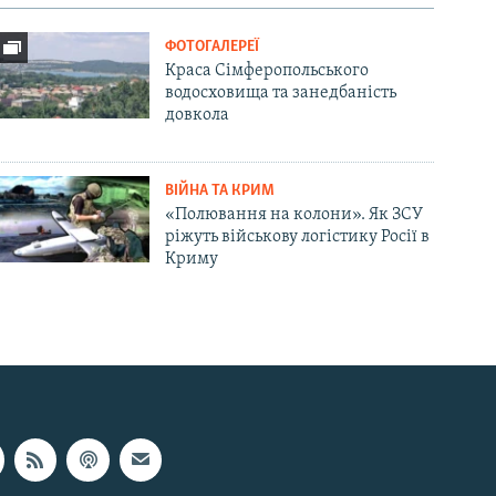
ФОТОГАЛЕРЕЇ
Краса Сімферопольського
водосховища та занедбаність
довкола
ВІЙНА ТА КРИМ
«Полювання на колони». Як ЗСУ
ріжуть військову логістику Росії в
Криму