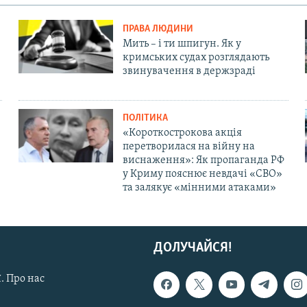
ПРАВА ЛЮДИНИ
Мить – і ти шпигун. Як у
кримських судах розглядають
звинувачення в держзраді
ПОЛІТИКА
«Короткострокова акція
перетворилася на війну на
виснаження»: Як пропаганда РФ
у Криму пояснює невдачі «СВО»
та залякує «мінними атаками»
ДОЛУЧАЙСЯ!
. Про нас