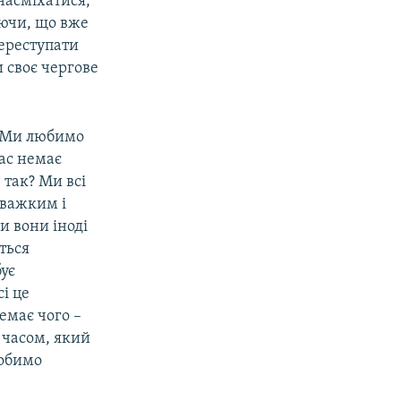
насміхатися,
іючи, що вже
переступати
и своє чергове
и. Ми любимо
нас немає
 так? Ми всі
 важким і
 вони іноді
ться
бує
і це
емає чого –
 часом, який
робимо