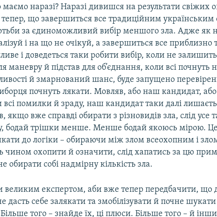
 маємо наразі? Наразі дивишся на результати свіжих о
 тепер, що завершиться все традиційним українським
ротьби за єдиноможливий вибір меншого зла. Адже як н
алізуй і на що не очікуй, а завершиться все приблизно 
ливе і доведеться таки робити вибір, коли не залишит
я маневру й підстав для об’єднання, коли всі почнуть 
ливості й змарнований шанс, буде запущено перевірен
иборця почнуть лякати. Мовляв, або наш кандидат, або 
и всі помилки й зраду, наш кандидат таки далі лишає
яв, якщо вже справді обирати з різновидів зла, слід усе
у, бодай трішки менше. Менше бодай якоюсь мірою. Це
икати до логіки – обираючи між злом всеохопним і зло
ь чином охопити й означити, слід хапатись за цю при
не обирати собі надмірну кількість зла.
ти великим експертом, аби вже тепер передбачити, що
е дасть себе залякати та змобілізувати й почне шукати
Більше того – знайде їх, ці плюси. Більше того – й інш