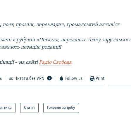
,
поет, прозаїк, перекладач, громадський активіст
лені в рубриці «Погляд», передають точку зору самих а
ражають позицію редакції
ікації
–​
на сайті
Радіо Свобода
ь
Читати без VPN
Follow us
Print
літика
Статті
Головне за добу