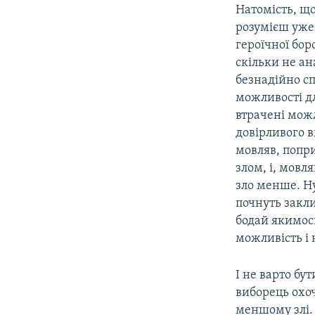
Натомість, що
розумієш уже
героїчної бо
скільки не ан
безнадійно сп
можливості дл
втрачені мож
довірливого в
мовляв, попр
злом, і, мовл
зло менше. Н
почнуть закл
бодай якимос
можливість і 
І не варто бу
виборець охоч
меншому злі. 