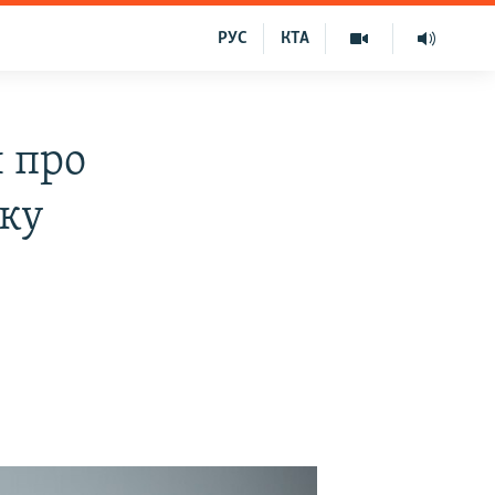
РУС
КТА
н про
ьку