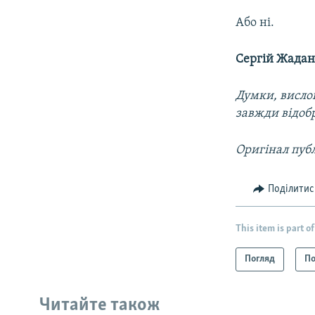
Або ні.
Сергій Жадан
Думки, вислов
завжди відоб
Оригінал публ
Поділитис
This item is part of
Погляд
По
Читайте також