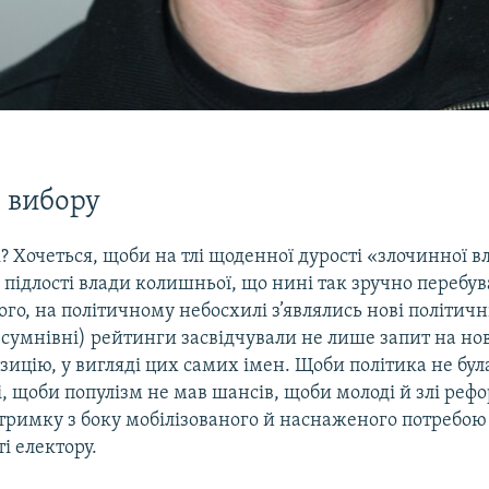
з вибору
? Хочеться, щоби на тлі щоденної дурості «злочинної в
підлості влади колишньої, що нині так зручно перебува
ого, на політичному небосхилі з’являлись нові політичн
і сумнівні) рейтинги засвідчували не лише запит на нов
зицію, у вигляді цих самих імен. Щоби політика не бул
і, щоби популізм не мав шансів, щоби молоді й злі ре
дтримку з боку мобілізованого й наснаженого потребою
і електору.