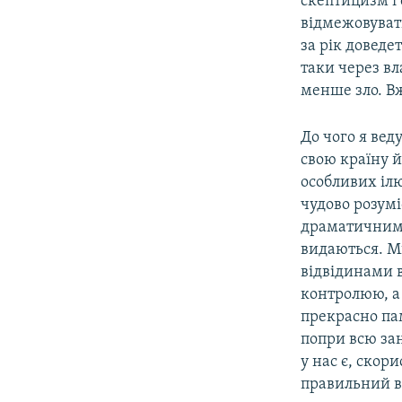
скептицизм і 
відмежовувати
за рік доведе
таки через вл
менше зло. Вж
До чого я вед
свою країну й
особливих ілю
чудово розумі
драматичним 
видаються. М
відвідинами в
контролюю, а 
прекрасно пам
попри всю зан
у нас є, скор
правильний в