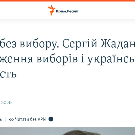
без вибору. Сергій Жада
ження виборів і українс
сть
 20:45
ь
Читати без VPN