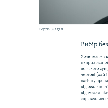
Сергій Жадан
Вибір бе
Хочеться ж як
неприхованої 
до всього сущ
чергові (хай 
логічну пропо
від реальност
відчували пі
справедливост