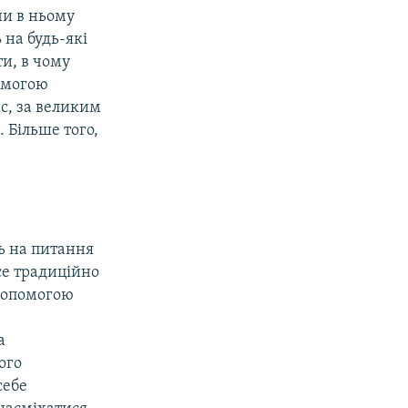
чи в ньому
 на будь-які
и, в чому
омогою
ас, за великим
 Більше того,
дь на питання
се традиційно
 допомогою
а
ого
себе