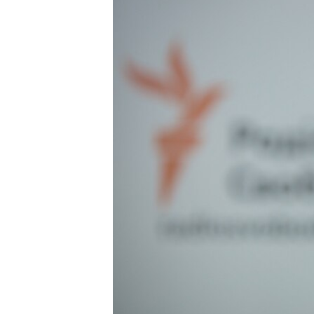
ВІДЕОУРОКИ «ELIFBE»
СВІДЧЕННЯ ОКУПАЦІЇ
УКРАЇНСЬКА ПРОБЛЕМА КРИМУ
ІНФОГРАФІКА