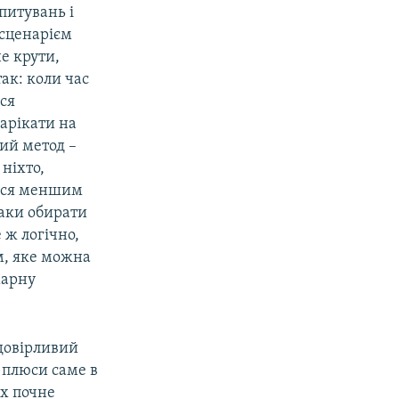
питувань і
 сценарієм
е крути,
так: коли час
ься
нарікати на
ий метод –
ніхто,
ться меншим
 таки обирати
 ж логічно,
м, яке можна
марну
 довірливий
 плюси саме в
их почне