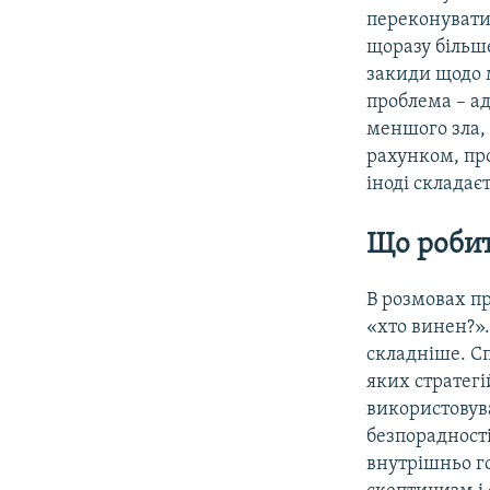
переконувати
щоразу більше
закиди щодо 
проблема – а
меншого зла, 
рахунком, про
іноді складає
Що роби
В розмовах пр
«хто винен?».
складніше. С
яких стратегі
використовув
безпорадності
внутрішньо г