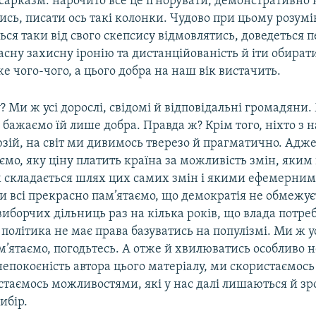
сарказм: нарочито все це ігнорувати, демонстративно 
сь, писати ось такі колонки. Чудово при цьому розум
ться таки від свого скепсису відмовлятись, доведеться 
асну захисну іронію та дистанційованість й іти обират
е чого-чого, а цього добра на наш вік вистачить.
у? Ми ж усі дорослі, свідомі й відповідальні громадян
 бажаємо їй лише добра. Правда ж? Крім того, ніхто з 
зій, на світ ми дивимось тверезо й прагматично. Адже
ємо, яку ціну платить країна за можливість змін, яким
складається шлях цих самих змін і якими ефемерними
и всі прекрасно пам’ятаємо, що демократія не обмежує
иборчих дільниць раз на кілька років, що влада потре
політика не має права базуватись на популізмі. Ми ж ус
’ятаємо, погодьтесь. А отже й хвилюватись особливо н
епокоєність автора цього матеріалу, ми скористаємось
истаємось можливостями, які у нас далі лишаються й з
ибір.