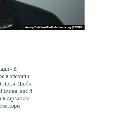
лади» й
є в опозиції
і зірки. Щоби
і імена, але й
а відірваною
форматори