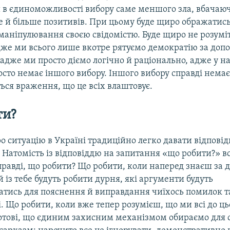
 в єдиноможливості вибору саме меншого зла, вбачаю
 й більше позитивів. При цьому буде щиро ображатись
маніпулювання своєю свідомістю. Буде щиро не розуміт
дже ми всього лише вкотре рятуємо демократію за доп
адже ми просто діємо логічно й раціонально, адже у н
сто немає іншого вибору. Іншого вибору справді немає.
ться враження, що це всіх влаштовує.
ти?
о ситуацію в Україні традиційно легко давати відпові
 Натомість із відповіддю на запитання «що робити?» в
правді, що робити? Що робити, коли наперед знаєш за
й із тебе будуть робити дурня, які аргументи будуть
атись для пояснення й виправдання чиїхось помилок т
. Що робити, коли вже тепер розумієш, що ми всі до ць
отові, що єдиним захисним механізмом обираємо для 