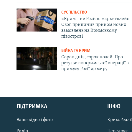
СУСПІЛЬСТВО
«Крим – не Росія»: маркетплейс
Ozon припинив прийом нових
замовлень на Кримському
півострові
ВІЙНА ТА КРИМ
Сорок днів, сорок ночей. Про
результати кримської операції з
примусу Росії до миру
Русский
ПІДТРИМКА
ІНФО
Qırımtatar
Ваше відео і фото
Крим.Реалії
ДОЛУЧАЙСЯ!
Радіо
Передрук