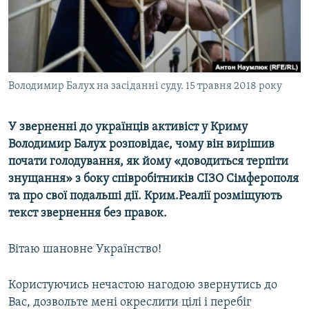
ВІДЕОУРОКИ «ELIFBE»
Русский
СВІДЧЕННЯ ОКУПАЦІЇ
Qırımtatar
УКРАЇНСЬКА ПРОБЛЕМА КРИМУ
ДОЛУЧАЙСЯ!
Володимир Балух на засіданні суду. 15 травня 2018 року
ІНФОГРАФІКА
У зверненні до українців активіст у Криму
Володимир Балух розповідає, чому він вирішив
Усі сайти RFE/RL
почати голодування, як йому «доводиться терпіти
знущання» з боку співробітників СІЗО Сімферополя
та про свої подальші дії. Крим.Реалії розміщують
текст звернення без правок.
Вітаю шановне Українство!
Користуючись нечастою нагодою звернутись до
Вас, дозвольте мені окреслити цілі і перебіг