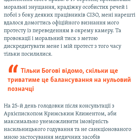
моральні знущання, крадіжку особистих речей і
побої з боку деяких працівників СІЗО, мені нарешті
вдалося домогтись офіційного визнання мого
протесту із переведенням в окрему камеру. Та
провокації і моральний тиск з метою
дискредитувати мене і мій протест з того часу
тільки посилилися.
Тільки Богові відомо, скільки ще
триватиме це балансування на нульовий
позначці
На 25-й день голодовки після консультації з
Архієпископом Кримським Климентом, аби
максимально унеможливити імовірність
насильницького годування та не санкціонованого
мною застосування медичних засобів