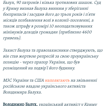
Балух, 90 патронів і кілька тротилових шашок. Суд
у Криму визнав Балуха винним у зберіганні
боєприпасів і засудив його до трьох років і п'яти
місяців позбавлення волі в колонії-поселенні, а
також штрафу в розмірі 10 неоподатковуваних
мінімумів доходів громадян (приблизно 4600
гривень).
Захист Балуха та правозахисники стверджують, що
він став жертвою репресій за свою проукраїнську
позицію - через прапор України, що був
розміщений на подвір'ї його будинку.
МЗС України та США
наполягають
на звільненні
російською владою українського активіста
Володимира Балуха.
Володимир Балух,
український активіст у Криму