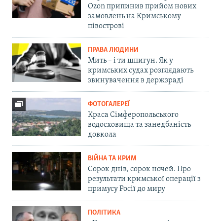
Ozon припинив прийом нових
замовлень на Кримському
півострові
ПРАВА ЛЮДИНИ
Мить – і ти шпигун. Як у
кримських судах розглядають
звинувачення в держзраді
ФОТОГАЛЕРЕЇ
Краса Сімферопольського
водосховища та занедбаність
довкола
ВІЙНА ТА КРИМ
Сорок днів, сорок ночей. Про
результати кримської операції з
примусу Росії до миру
ПОЛІТИКА