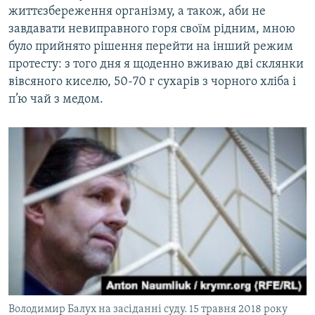
життєзбереження організму, а також, аби не
завдавати невиправного горя своїм рідним, мною
було прийнято рішення перейти на інший режим
протесту: з того дня я щоденно вживаю дві склянки
вівсяного киселю, 50-70 г сухарів з чорного хліба і
п’ю чай з медом.
Володимир Балух на засіданні суду. 15 травня 2018 року