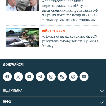
«Короткострокова акція
перетворилася на війну на
виснаження»: Як пропаганда РФ
у Криму пояснює невдачі «СВО»
та залякує «мінними атаками»
ВІЙНА ТА КРИМ
«Полювання на колони». Як ЗСУ
ріжуть військову логістику Росії в
Криму
ДОЛУЧАЙСЯ!
ПІДТРИМКА
ІНФО