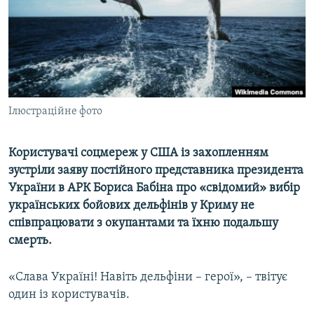
ВІДЕОУРОКИ «ELIFBE»
Русский
СВІДЧЕННЯ ОКУПАЦІЇ
Qırımtatar
УКРАЇНСЬКА ПРОБЛЕМА КРИМУ
ДОЛУЧАЙСЯ!
ІНФОГРАФІКА
Ілюстраційне фото
Користувачі соцмереж у США із захопленням
Усі сайти RFE/RL
зустріли заяву постійного представника президента
України в АРК Бориса Бабіна про «свідомий» вибір
українських бойових дельфінів у Криму не
співпрацювати з окупантами та їхню подальшу
смерть.
«Слава Україні! Навіть дельфіни – герої», – твітує
один із користувачів.