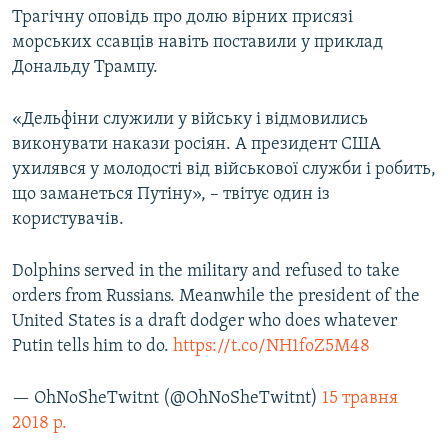
Трагічну оповідь про долю вірних присязі
морських ссавців навіть поставили у приклад
Дональду Трампу.
«Дельфіни служили у війську і відмовились
виконувати накази росіян. А президент США
ухилявся у молодості від військової служби і робить,
що заманеться Путіну», – твітує один із
користувачів.
Dolphins served in the military and refused to take
orders from Russians. Meanwhile the president of the
United States is a draft dodger who does whatever
Putin tells him to do.
https://t.co/NH1foZ5M48
— OhNoSheTwitnt (@OhNoSheTwitnt)
15 травня
2018 р.