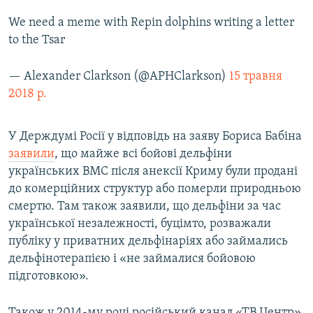
We need a meme with Repin dolphins writing a letter
to the Tsar
— Alexander Clarkson (@APHClarkson)
15 травня
2018 р.
У Держдумі Росії у відповідь на заяву Бориса Бабіна
заявили
, що майже всі бойові дельфіни
українських ВМС після анексії Криму були продані
до комерційних структур або померли природньою
смертю. Там також заявили, що дельфіни за час
української незалежності, буцімто, розважали
публіку у приватних дельфінаріях або займались
дельфінотерапією і «не займалися бойовою
підготовкою».
Також у 2014-му році російський канал «ТВ Центр»