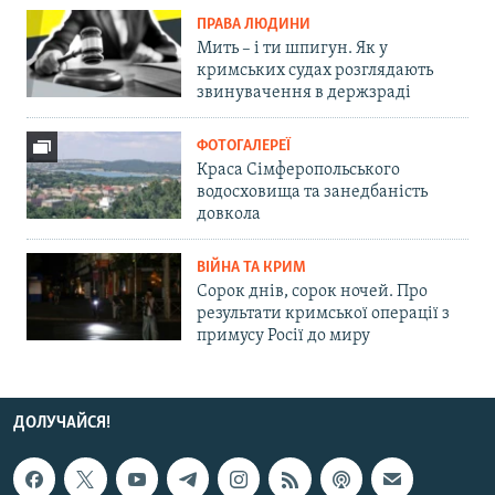
ПРАВА ЛЮДИНИ
Мить – і ти шпигун. Як у
кримських судах розглядають
звинувачення в держзраді
ФОТОГАЛЕРЕЇ
Краса Сімферопольського
водосховища та занедбаність
довкола
ВІЙНА ТА КРИМ
Сорок днів, сорок ночей. Про
результати кримської операції з
примусу Росії до миру
ДОЛУЧАЙСЯ!