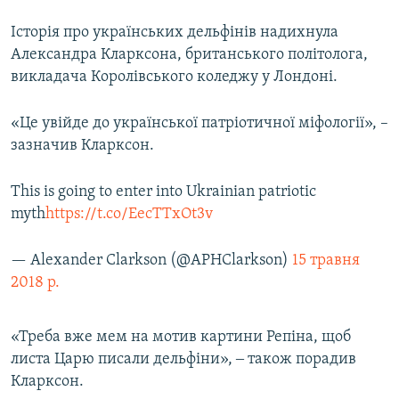
Історія про українських дельфінів надихнула
Александра Кларксона, британського політолога,
викладача Королівського коледжу у Лондоні.
«Це увійде до української патріотичної міфології», –
зазначив Кларксон.
This is going to enter into Ukrainian patriotic
myth
https://t.co/EecTTxOt3v
— Alexander Clarkson (@APHClarkson)
15 травня
2018 р.
«Треба вже мем на мотив картини Репіна, щоб
листа Царю писали дельфіни», ‒ також порадив
Кларксон.