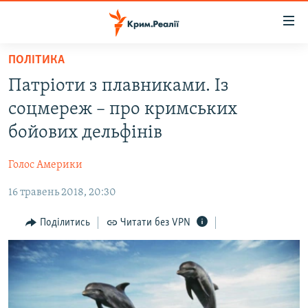
Доступність
посилання
Перейти
ПОЛІТИКА
до
НОВИНИ
Патріоти з плавниками. Із
основного
ВОДА.КРИМ
матеріалу
соцмереж – про кримських
ВІДЕО ТА ФОТО
Перейти
бойових дельфінів
до
ПОЛІТИКА
основної
Голос Америки
БЛОГИ
навігації
Перейти
16 травень 2018, 20:30
ПОГЛЯД
до
ІНТЕРВ'Ю
Поділитись
Читати без VPN
пошуку
ВСЕ ЗА ДЕНЬ
СПЕЦПРОЕКТИ
ЯК ОБІЙТИ БЛОКУВАННЯ
ДЕПОРТАЦІЯ