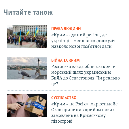
Читайте також
ПРАВА ЛЮДИНИ
«Крим – єдиний регіон, де
українці – меншість»: дискусія
навколо нової пам'ятної дати
ВІЙНА ТА КРИМ
Російська влада обіцяє закрити
морський шлях українським
БпЛА до Севастополя. Чи реально
це?
СУСПІЛЬСТВО
«Крим – не Росія»: маркетплейс
Ozon припинив прийом нових
замовлень на Кримському
півострові