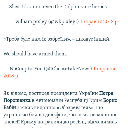
Slava Ukrainii- even the Dolphins are heroes
— william pixley (@wkpixley1)
15 травня 2018 р.
«Треба було нам їх озброїти», ‒ шкодує інший.
We should have armed them.
— NoCoupForYou (@IChooseFakeNews)
15 травня
2018 р.
Як відомо, постпред президента України
Петра
Порошенка
в Автономній Республіці Крим
Борис
Бабін
заявив виданню «Обозреватель», що
українські бойові дельфіни, які після незаконної
анексії Криму потрапили до росіян, відмовились