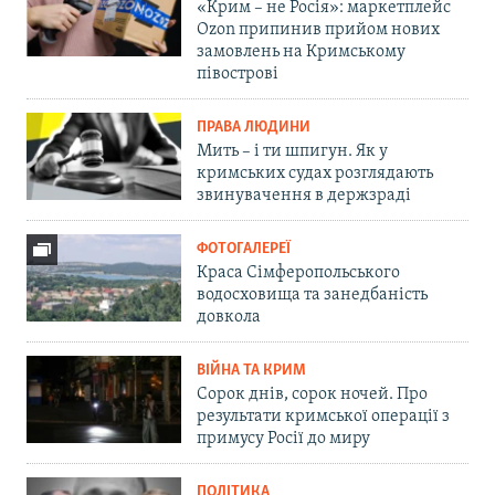
«Крим – не Росія»: маркетплейс
Ozon припинив прийом нових
замовлень на Кримському
півострові
ПРАВА ЛЮДИНИ
Мить – і ти шпигун. Як у
кримських судах розглядають
звинувачення в держзраді
ФОТОГАЛЕРЕЇ
Краса Сімферопольського
водосховища та занедбаність
довкола
ВІЙНА ТА КРИМ
Сорок днів, сорок ночей. Про
результати кримської операції з
примусу Росії до миру
ПОЛІТИКА