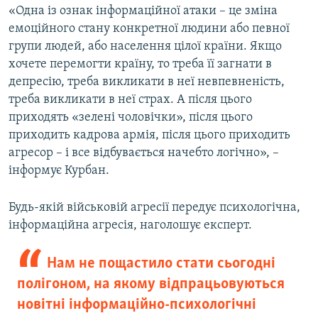
«Одна із ознак інформаційної атаки – це зміна
емоційного стану конкретної людини або певної
групи людей, або населення цілої країни. Якщо
хочете перемогти країну, то треба її загнати в
депресію, треба викликати в неї невпевненість,
треба викликати в неї страх. А після цього
приходять «зелені чоловічки», після цього
приходить кадрова армія, після цього приходить
агресор – і все відбувається начебто логічно», –
інформує Курбан.
Будь-якій військовій агресії передує психологічна,
інформаційна агресія, наголошує експерт.
Нам не пощастило стати сьогодні
полігоном, на якому відпрацьовуються
новітні інформаційно-психологічні