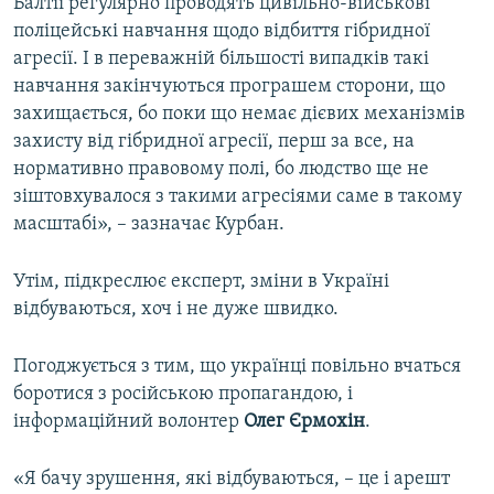
Балтії регулярно проводять цивільно-військові
поліцейські навчання щодо відбиття гібридної
агресії. І в переважній більшості випадків такі
навчання закінчуються програшем сторони, що
захищається, бо поки що немає дієвих механізмів
захисту від гібридної агресії, перш за все, на
нормативно правовому полі, бо людство ще не
зіштовхувалося з такими агресіями саме в такому
масштабі», – зазначає Курбан.
Утім, підкреслює експерт, зміни в Україні
відбуваються, хоч і не дуже швидко.
Погоджується з тим, що українці повільно вчаться
боротися з російською пропагандою, і
інформаційний волонтер
Олег Єрмохін
.
«Я бачу зрушення, які відбуваються, – це і арешт