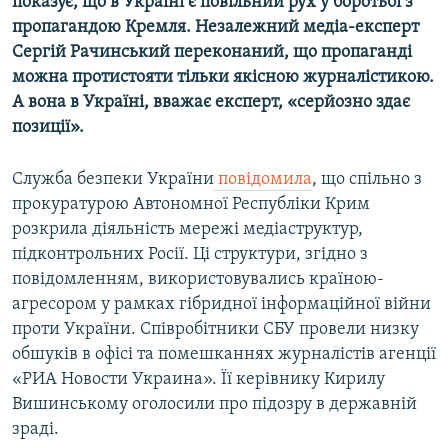
показує, що в Україні є повільний рух у боротьбі з
пропагандою Кремля. Незалежний медіа-експерт
Сергій Рачинський переконаний, що пропаганді
можна протистояти тільки якісною журналістикою.
А вона в Україні, вважає експерт, «серйозно здає
позиції».
Служба безпеки України
повідомила
, що спільно з
прокуратурою Автономної Республіки Крим
розкрила діяльність мережі медіаструктур,
підконтрольних Росії. Ці структури, згідно з
повідомленням, використовувались країною-
агресором у рамках гібридної інформаційної війни
проти України. Співробітники СБУ провели низку
обшуків в офісі та помешканнях журналістів агенції
«РИА Новости Украина». Її керівнику Кирилу
Вишинському оголосили про підозру в державній
зраді.