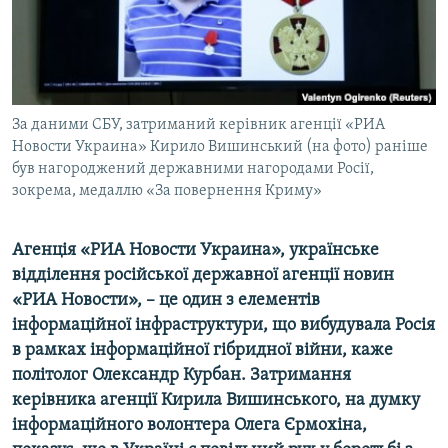
ВІДЕОУРОКИ «ELIFBE»
Русский
СВІДЧЕННЯ ОКУПАЦІЇ
Qırımtatar
УКРАЇНСЬКА ПРОБЛЕМА КРИМУ
ДОЛУЧАЙСЯ!
За даними СБУ, затриманий керівник агенції «РИА
ІНФОГРАФІКА
Новости Украина» Кирило Вишинський (на фото) раніше
був нагороджений державними нагородами Росії,
зокрема, медаллю «За повернення Криму»
Усі сайти RFE/RL
Агенція «РИА Новости Украина», українське
відділення російської державної агенції новин
«РИА Новости», – це один з елементів
інформаційної інфраструктури, що вибудувала Росія
в рамках інформаційної гібридної війни, каже
політолог Олександр Курбан. Затримання
керівника агенції Кирила Вишинського, на думку
інформаційного волонтера Олега Єрмохіна,