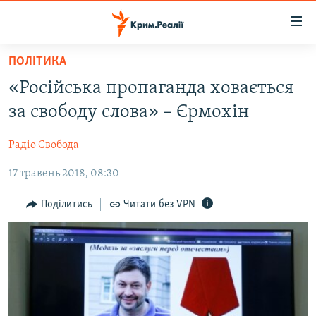
Доступність
посилання
Перейти
ПОЛІТИКА
до
НОВИНИ
«Російська пропаганда ховається
основного
ВОДА.КРИМ
матеріалу
за свободу слова» – Єрмохін
ВІДЕО ТА ФОТО
Перейти
до
Радіо Свобода
ПОЛІТИКА
основної
17 травень 2018, 08:30
БЛОГИ
навігації
Перейти
ПОГЛЯД
Поділитись
Читати без VPN
до
ІНТЕРВ'Ю
пошуку
ВСЕ ЗА ДЕНЬ
СПЕЦПРОЕКТИ
ЯК ОБІЙТИ БЛОКУВАННЯ
ДЕПОРТАЦІЯ