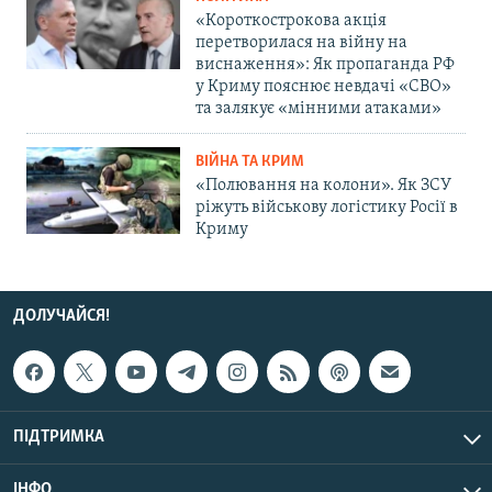
«Короткострокова акція
перетворилася на війну на
виснаження»: Як пропаганда РФ
у Криму пояснює невдачі «СВО»
та залякує «мінними атаками»
ВІЙНА ТА КРИМ
«Полювання на колони». Як ЗСУ
ріжуть військову логістику Росії в
Криму
ДОЛУЧАЙСЯ!
ПІДТРИМКА
ІНФО