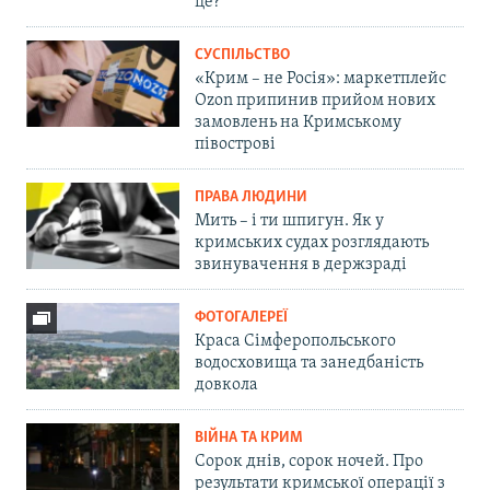
це?
СУСПІЛЬСТВО
«Крим – не Росія»: маркетплейс
Ozon припинив прийом нових
замовлень на Кримському
півострові
ПРАВА ЛЮДИНИ
Мить – і ти шпигун. Як у
кримських судах розглядають
звинувачення в держзраді
ФОТОГАЛЕРЕЇ
Краса Сімферопольського
водосховища та занедбаність
довкола
ВІЙНА ТА КРИМ
Сорок днів, сорок ночей. Про
результати кримської операції з