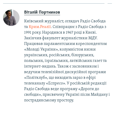
Віталій Портников
Київський журналіст, оглядач Радіо Свобода
та
Крим.Реалії
. Співпрацює з Радіо Свобода з
1991 року. Народився в 1967 році в Києві.
Закінчив факультет журналістики МДУ.
Працював парламентським кореспондентом
«Молоді України», колумністом низки
українських, російських, білоруських,
польських, ізраїльських, латвійських газет та
інтернет-видань. Також є засновником і
ведучим телевізійної дискусійної програми
«Політклуб», що виходить зараз в ефірі
телеканалу «Еспресо». У російській редакції
Радіо Свобода веде програму «Дороги до
свободи», присвячену Україні після Майдану і
пострадянському простору.