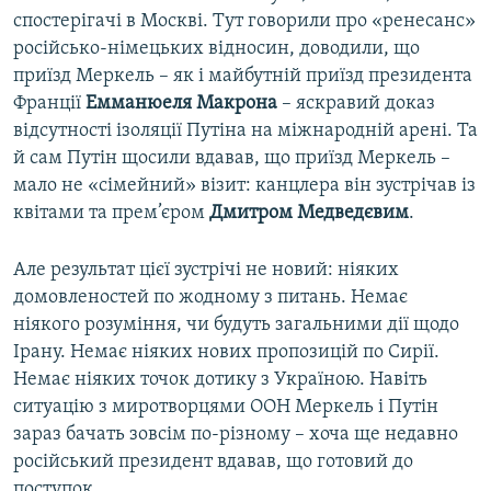
спостерігачі в Москві. Тут говорили про «ренесанс»
російсько-німецьких відносин, доводили, що
приїзд Меркель – як і майбутній приїзд президента
Франції
Емманюеля Макрона
– яскравий доказ
відсутності ізоляції Путіна на міжнародній арені. Та
й сам Путін щосили вдавав, що приїзд Меркель –
мало не «сімейний» візит: канцлера він зустрічав із
квітами та прем’єром
Дмитром Медведєвим
.
Але результат цієї зустрічі не новий: ніяких
домовленостей по жодному з питань. Немає
ніякого розуміння, чи будуть загальними дії щодо
Ірану. Немає ніяких нових пропозицій по Сирії.
Немає ніяких точок дотику з Україною. Навіть
ситуацію з миротворцями ООН Меркель і Путін
зараз бачать зовсім по-різному – хоча ще недавно
російський президент вдавав, що готовий до
поступок.