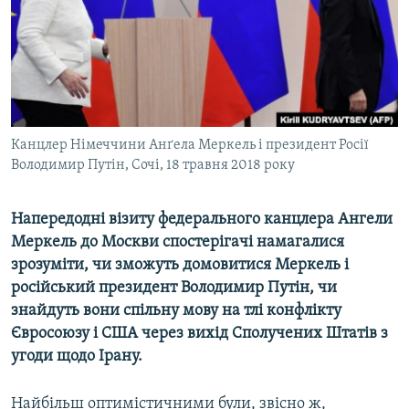
ВІДЕОУРОКИ «ELIFBE»
Русский
СВІДЧЕННЯ ОКУПАЦІЇ
Qırımtatar
УКРАЇНСЬКА ПРОБЛЕМА КРИМУ
ДОЛУЧАЙСЯ!
ІНФОГРАФІКА
Канцлер Німеччини Анґела Меркель і президент Росії
Володимир Путін, Сочі, 18 травня 2018 року
Усі сайти RFE/RL
Напередодні візиту федерального канцлера Ангели
Меркель до Москви спостерігачі намагалися
зрозуміти, чи зможуть домовитися Меркель і
російський президент Володимир Путін, чи
знайдуть вони спільну мову на тлі конфлікту
Євросоюзу і США через вихід Сполучених Штатів з
угоди щодо Ірану.
Найбільш оптимістичними були, звісно ж,