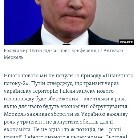
Володимир Путін під час прес-конференції з Ангелою
Меркель
Нічого нового ми не почули і з приводу «Північного
потоку-2». Путін стверджує, що транзит через
українську територію і після запуску нового
газопроводу буде збережений – але тільки в разі,
якщо для цього будуть економічні обґрунтування.
Меркель закликає зберегти за Україною важливу
роль у транзиті і не допустити збитків для її
економіки. Це не одна і та ж позиція, це – різні
позиції. І нічого дивного в цьому немає. Сьогодні