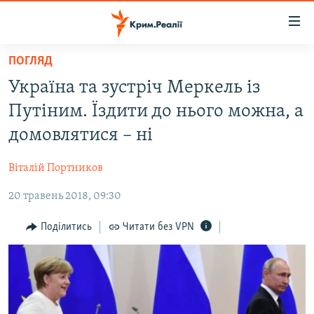
Доступність
посилання
Перейти
ПОГЛЯД
до
НОВИНИ
Україна та зустріч Меркель із
основного
ВОДА.КРИМ
матеріалу
Путіним. Їздити до нього можна, а
ВІДЕО ТА ФОТО
Перейти
домовлятися – ні
до
ПОЛІТИКА
основної
Віталій Портников
БЛОГИ
навігації
Перейти
20 травень 2018, 09:30
ПОГЛЯД
до
ІНТЕРВ'Ю
Поділитись
Читати без VPN
пошуку
ВСЕ ЗА ДЕНЬ
СПЕЦПРОЕКТИ
ЯК ОБІЙТИ БЛОКУВАННЯ
ДЕПОРТАЦІЯ