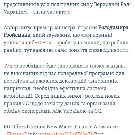
представників усіх політичних сил у Верховній Раді
України», – зазначає автор.
Автор цитує прем’єр-міністра України
Володимира
Гройсмана
, який зауважив, що «ми повинні
уникати небезпеки – зробити помилки, що робили
раніше, тут важливе саме поняття справедливості».
Тепер необхідно буде запровадити низку заходів,
не виконаних під час попередньої програми: для
перевірки державних декларацій чиновників,
наприклад, необхідна ефективна система
верифікації. Серед інших вимог: розгляд нових
правил ЄС щодо захисту даних та організація
обміну експертами між Україною та ЄС.
EU Offers Ukraine New Micro-Finance Assistance
#Finance
Link:
https://t.co/LI1oFX3gZb
Ref: