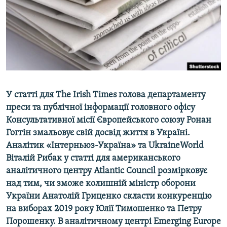
ВІДЕОУРОКИ «ELIFBE»
Русский
СВІДЧЕННЯ ОКУПАЦІЇ
Qırımtatar
УКРАЇНСЬКА ПРОБЛЕМА КРИМУ
ДОЛУЧАЙСЯ!
ІНФОГРАФІКА
У статті для The Irish Times голова департаменту
преси та публічної інформації головного офісу
Усі сайти RFE/RL
Консультативної місії Європейського союзу Ронан
Гоггін змальовує свій досвід життя в Україні.
Аналітик «Інтерньюз-Україна» та UkraineWorld
Віталій Рибак у статті для американського
аналітичного центру Atlantic Council розмірковує
над тим, чи зможе колишній міністр оборони
України Анатолій Гриценко скласти конкуренцію
на виборах 2019 року Юлії Тимошенко та Петру
Порошенку. В аналітичному центрі Emerging Europe