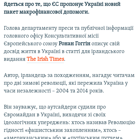
йдеться про те, що ЄС пропонує Україні новий
пакет макрофінансової допомоги.
Голова департаменту преси та публічної інформації
головного офісу Консультативної місії
Європейського союзу
Ронан Гоггін
описує свій
досвід життя в Україні в статті для ірландського
видання
The Irish Times
.
Автор, ірландець за походженням, нагадує читачам
про дві зимові революції, які пережила Україна у
часи незалежності – 2004 та 2014 років.
Він зауважує, що аутсайдери судили про
Євромайдан в Україні, виходячи зі своїх
ідеологічних упереджень: хтось називав Революцію
гідності «фашистським захопленням», хтось –
«американським» або ж «путінським путчем».