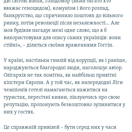
дві світові війни, Голодомор (який багато хто
вважає геноцидом), комунізм і його розпад,
банкрутство, що спричинило поштовх до вільного
ринку, потім революції після незалежності… Але
моя будівля нагадує мені одне слово, що я б
використовував для опису самих українців: вони
стійкі», – ділиться своїми враженнями Гоггін.
У країні, настільки гнилій від корупції, як і раніше,
народжуються благородні люди, наголошує автор.
Олігархія не так помітна, як найбільш привітні
хіпстери Європи. А у той час, як напередодні Ліги
чемпіонів готелі намагаються нажитися на
туристах, пересічні кияни, піклуючись про свою
репутацію, пропонують безкоштовно зупинитися у
них у гостях.
Це справжній привілей – бути серед них у часи