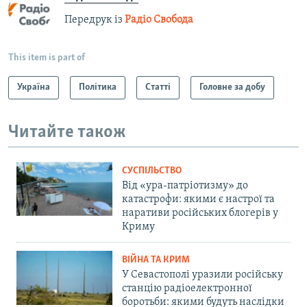
Передрук із
Радіо Свобода
This item is part of
Україна
Політика
Статті
Головне за добу
Читайте також
СУСПІЛЬСТВО
Від «ура-патріотизму» до
катастрофи: якими є настрої та
наративи російських блогерів у
Криму
ВІЙНА ТА КРИМ
У Севастополі уразили російську
станцію радіоелектронної
боротьби: якими будуть наслідки