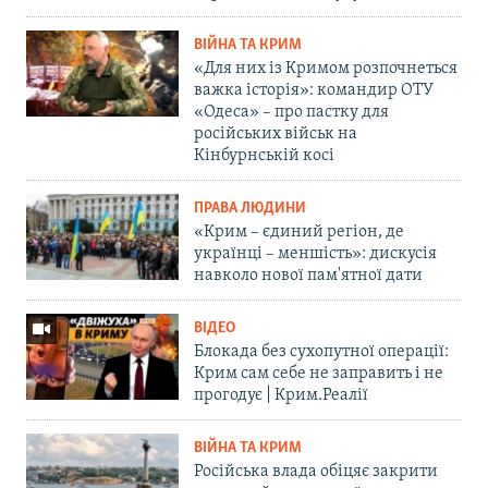
ВІЙНА ТА КРИМ
«Для них із Кримом розпочнеться
важка історія»: командир ОТУ
«Одеса» – про пастку для
російських військ на
Кінбурнській косі
ПРАВА ЛЮДИНИ
«Крим – єдиний регіон, де
українці – меншість»: дискусія
навколо нової пам'ятної дати
ВІДЕО
Блокада без сухопутної операції:
Крим сам себе не заправить і не
прогодує | Крим.Реалії
ВІЙНА ТА КРИМ
Російська влада обіцяє закрити