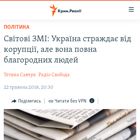
Доступність
посилання
Перейти
ПОЛІТИКА
до
НОВИНИ
Світові ЗМІ: Україна страждає від
основного
ВОДА.КРИМ
матеріалу
корупції, але вона повна
ВІДЕО ТА ФОТО
Перейти
благородних людей
до
ПОЛІТИКА
основної
Тетяна Савчук
Радіо Свобода
БЛОГИ
навігації
Перейти
22 травень 2018, 20:30
ПОГЛЯД
до
ІНТЕРВ'Ю
Поділитись
Читати без VPN
пошуку
ВСЕ ЗА ДЕНЬ
СПЕЦПРОЕКТИ
ЯК ОБІЙТИ БЛОКУВАННЯ
ДЕПОРТАЦІЯ