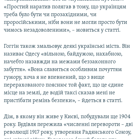
«Простий наратив полягав в тому, що українцям
треба було бути чи прозахідними, чи
проросійськими, ніби вони не могли просто бути
чимось незадоволеними», – мовиться у статті.
Гоггін також змальовує деякі українські міста. Він
називає Одесу «вільною, байдужою, нахабною,
начебто назавжди на межами беззаконного
забуття». «Вона славиться особливим почуттям
гумору, хоча я не впевнений, що з вище
перерахованого пояснює той факт, що це єдине
місце на землі, де водій таксі сказав мені не
пристібати ремінь безпеки», – йдеться в статті.
Дім, в якому він живе у Києві, побудували ще 1904
року. Будівля пережила «численні перевороти – дві
революції 1917 року, утворення Радянського Союзу,