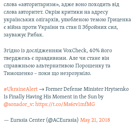
слова «авторитаризм», адже воно походить від
слова авторитет. Окрім критики на адресу
українських олігархів, улюбленою темою Гриценка
є війна проти України та стан її Збройних сил,
зауважує Рибак.
Згідно із дослідженням VoxCheck, 40% його
тверджень є правдивими. Але чи стане він
справжньою альтернативою Порошенку та
Тимошенко – поки що незрозуміло.
#UkraineAlert
→ Former Defense Minister Hrytsenko
Is Finally Having His Moment in the Sun by
@sonador_v
:
https://t.co/Ms6rv1mfMG
— Eurasia Center (@ACEurasia)
May 21, 2018