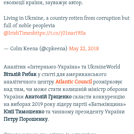
еволюції країни, зауважує автор.
Living in Ukraine, a country rotten from corruption but
full of noble peoplevia
@IrishTimes
https://t.co/j01nar19Sa
— Colm Keena (@cpkeena)
May 22, 2018
Аналітик «Інтерньюз-Україна» та UkraineWorld
Віталій Рибак
у статті для американського
аналітичного центру
Atlantic Council
розмірковує
над тим, чи може стати колишній міністр оборони
України
Анатолій Гриценко
скласти конкуренцію
на виборах 2019 року лідеру партії «Батьківщина»
Юлії Тимошенко
та чинному президенту України
Петру Порошенку
.