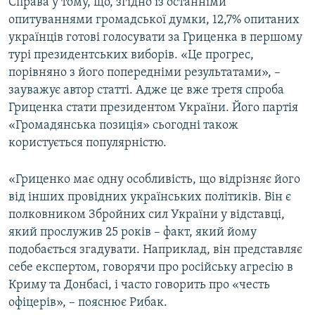
Справа у тому, що, згідно із останніми
опитуваннями громадської думки, 12,7% опитаних
українців готові голосувати за Гриценка в першому
турі президентських виборів. «Це прогрес,
порівняно з його попередніми результатами», –
зауважує автор статті. Адже це вже третя спроба
Гриценка стати президентом України. Його партія
«Громадянська позиція» сьогодні також
користується популярністю.
«Гриценко має одну особливість, що відрізняє його
від інших провідних українських політиків. Він є
полковником Збройних сил України у відставці,
який прослужив 25 років – факт, який йому
подобається згадувати. Наприклад, він представляє
себе експертом, говорячи про російську агресію в
Криму та Донбасі, і часто говорить про «честь
офіцерів», – пояснює Рибак.