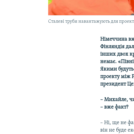
Сталеві труби навантажують для проекту
Німеччина вже
Фінляндія дал
інших двох кр
немає. «Півні
Якими будуть
проекту між Р
президент Це
– Михайле, чи
– вже факт?
– Ні, ще не ф
він не буде е