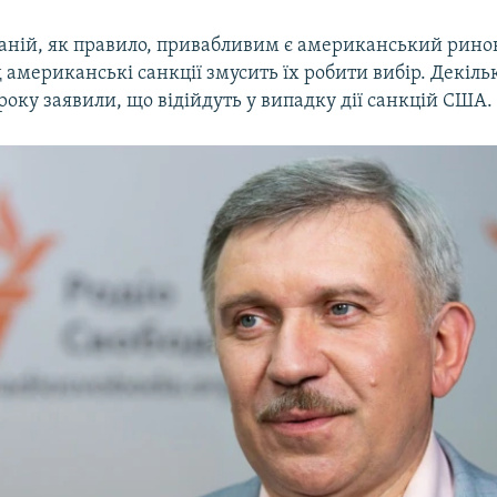
аній, як правило, привабливим є американський ринок
 американські санкції змусить їх робити вибір. Декіл
оку заявили, що відійдуть у випадку дії санкцій США.