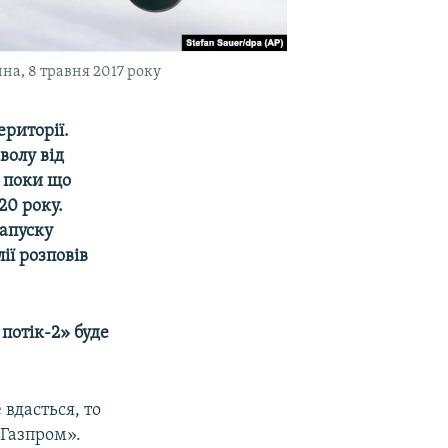
на, 8 травня 2017 року
ериторії.
волу від
, поки що
20 року.
запуску
ії розповів
потік-2» буде
 вдасться, то
«Газпром».