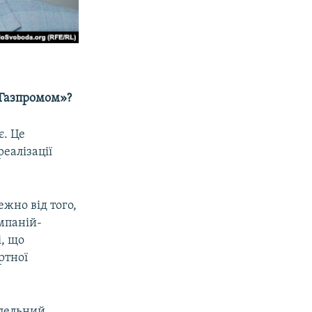
«Газпромом»?
є. Це
еалізації
жно від того,
омпаній-
і, що
ртної
алельний