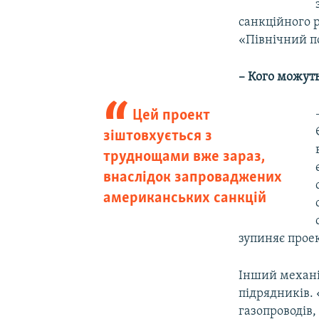
санкційного р
«Північний по
– Кого можуть
Цей проект
зіштовхується з
труднощами вже зараз,
внаслідок запроваджених
американських санкцій
зупиняє проек
Інший механіз
підрядників.
газопроводів