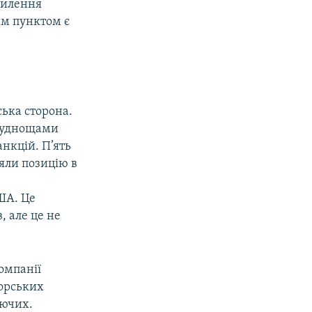
силення
им пунктом є
ська сторона.
труднощами
нкцій. П’ять
яли позицію в
США. Це
, але це не
омпанії
морських
уючих.