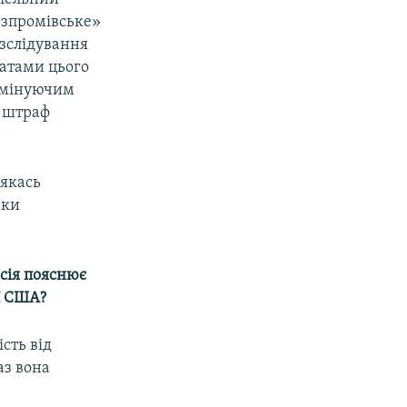
газпромівське»
озслідування
татами цього
домінуючим
в штраф
 якась
ики
осія пояснює
ії США?
сть від
аз вона