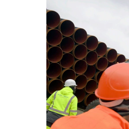
ВІДЕОУРОКИ «ELIFBE»
СВІДЧЕННЯ ОКУПАЦІЇ
УКРАЇНСЬКА ПРОБЛЕМА КРИМУ
ІНФОГРАФІКА