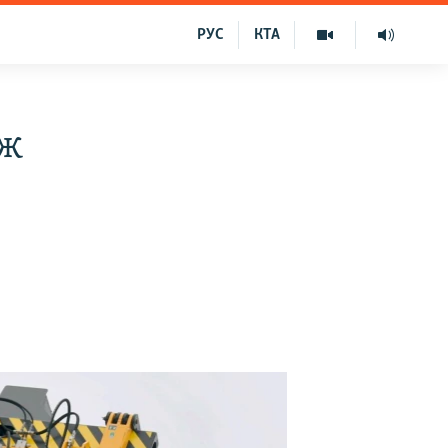
РУС
КТА
іж