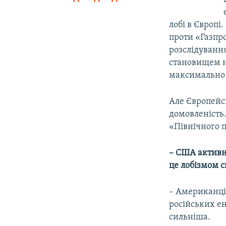
лобі в Європі
проти «Газпро
розслідуванн
становищем н
максимально 1
Але Європейсь
домовленість
«Північного п
– США активно
це лобізмом с
– Американці
російських ен
сильніша.