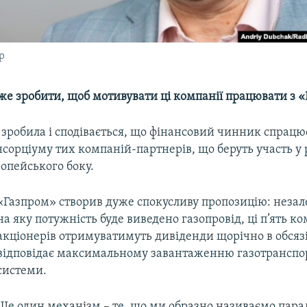
р
оже зробити, щоб мотивувати ці компанії працювати з 
 зробила і сподівається, що фінансовий чинник спрацю
нсорціуму тих компаній-партнерів, що беруть участь у р
ропейського боку.
«Газпром» створив дуже спокусливу пропозицію: незале
на яку потужність буде виведено газопровід, ці п’ять к
акціонерів отримуватимуть дивіденди щорічно в обсяз
відповідає максимальному завантаженню газотранспо
системи.
Ще один механізм – те, що ми образно називаємо пар