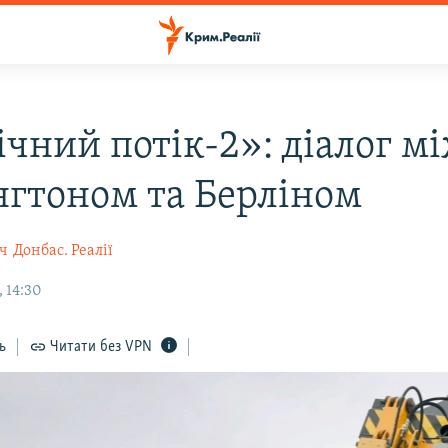
ічний потік-2»: діалог м
гтоном та Берліном
ич
Донбас. Реалії
 14:30
ь
Читати без VPN