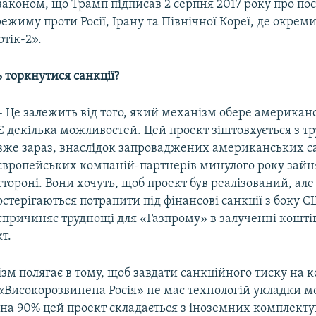
законом, що Трамп підписав 2 серпня 2017 року про по
ежиму проти Росії, Ірану та Північної Кореї, де окрем
тік-2».
 торкнутися санкції?
– Це залежить від того, який механізм обере американ
Є декілька можливостей. Цей проект зіштовхується з 
вже зараз, внаслідок запроваджених американських са
європейських компаній-партнерів минулого року зайн
стороні. Вони хочуть, щоб проект був реалізований, але
остерігаються потрапити під фінансові санкції з боку 
спричиняє труднощі для «Газпрому» в залученні коштів
т.
м полягає в тому, щоб завдати санкційного тиску на к
 «Високорозвинена Росія» не має технологій укладки 
, на 90% цей проект складається з іноземних комплект