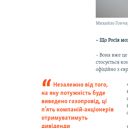
Михайло Гонча
– Що Росія м
– Вона вже це
стосується ко
офіційно з єв
Незалежно від того,
на яку потужність буде
виведено газопровід, ці
п’ять компаній-акціонерів
отримуватимуть
дивіденди