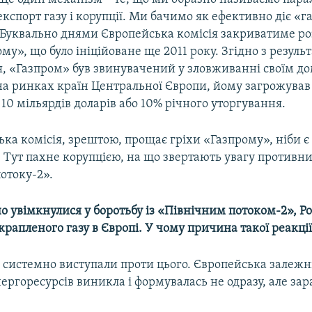
експорт газу і корупції. Ми бачимо як ефективно діє «
. Буквально днями Європейська комісія закриватиме р
му», що було ініційоване ще 2011 року. Згідно з резуль
я, «Газпром» був звинувачений у зловживанні своїм 
а ринках країн Центральної Європи, йому загрожува
0 мільярдів доларів або 10% річного уторгування.
ка комісія, зрештою, прощає гріхи «Газпрому», ніби є
. Тут пахне корупцією, на що звертають увагу противн
отоку-2».
 увімкнулися у боротьбу із «Північним потоком-2», Р
крапленого газу в Європі. У чому причина такої реакц
 системно виступали проти цього. Європейська залежні
ергоресурсів виникла і формувалась не одразу, але зар