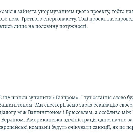
комісія зайнята унормуванням цього проекту, тобто на
ове поле Третього енергопакету. Тоді проект газопров
атись лише на половину потужності.
Є ще шанси зупинити «Газпром». І тут останнє слово бу
Вашингтоном. Ми спостерігаємо зараз ескалацію своєр
діалогу між Вашингтоном і Брюсселем, а особливо мі
і Берліном. Американська адміністрація однозначно за
європейські компанії будуть очікувати санкції, як це п