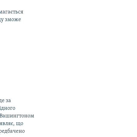
магається
оду зможе
де за
ідного
ж Вашингтоном
являє, що
ередбачено