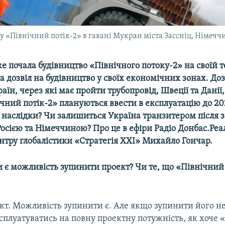
 «Північний потік-2» в гавані Мукран міста Зассніц, Німеччи
 почала будівництво «Північного потоку-2» на своїй т
а дозвіл на будівництво у своїх економічних зонах. Доз
аїн, через які має пройти трубопровід, Швеції та Данії
чний потік-2» плануються ввести в експлуатацію до 20
 наслідки? Чи залишиться Україна транзитером після 
осією та Німеччиною? Про це в ефіри Радіо Донбас.Реал
нтру глобалістики «Стратегія ХХІ» Михайло Гончар.
 є можливість зупинити проект? Чи те, що «Північний 
акт. Можливість зупинити є. Але якщо зупинити його не
ксплуатуватись на повну проектну потужність, як хоче 