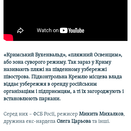
ВІДЕОУРОКИ «ELIFBE»
Русский
СВІДЧЕННЯ ОКУПАЦІЇ
Qırımtatar
УКРАЇНСЬКА ПРОБЛЕМА КРИМУ
ДОЛУЧАЙСЯ!
ІНФОГРАФІКА
«Кримський Бухенвальд», «пляжний Освенцим»,
або зона суворого режиму. Так зараз у Криму
Усі сайти RFE/RL
називають пляжі на південному узбережжі
півострова. Підконтрольна Кремлю місцева влада
віддає узбережжя в оренду російським
організаціям і підприємцям, а ті їх загороджують і
встановлюють паркани.
Серед них – ФСБ Росії, режисер
Микита Михалков
,
дружина екс-нардепа
Олега Царьова
та інші.