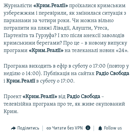
Журналісти
«Крим.Реалії»
проїхалися кримським
узбережжям і перевірили, як змінилася ситуація з
парканами за чотири роки. Чи можна вільно
потрапити на пляжі Лівадії, Алушти, Утеса,
Партеніта та Гурзуфа? І хто після анексії заволодів
кримськими берегами? Про це – в новому випуску
програми
«Крим.Реалії»
на телеканалі новин «24».
Програма виходить в ефір в суботу о 17:00 (повтор у
неділю о 14:00). Публікація на сайтах
Радіо Свобода
і
Крим.Реалії
в суботу о 17:00.
Проект
«Крим.Реалії»
від
Радіо Свобода
–​
телевізійна програма про те, як живе окупований
Крим.
Поділитись
Читати без VPN
Follow us