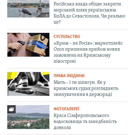
Російська влада обіцяє закрити
морський шлях українським
БпЛА до Севастополя. Чи реально
це?
СУСПІЛЬСТВО
«Крим – не Росія»: маркетплейс
Ozon припинив прийом нових
замовлень на Кримському
півострові
ПРАВА ЛЮДИНИ
Мить – і ти шпигун. Як у
кримських судах розглядають
звинувачення в держзраді
ФОТОГАЛЕРЕЇ
Краса Сімферопольського
водосховища та занедбаність
довкола