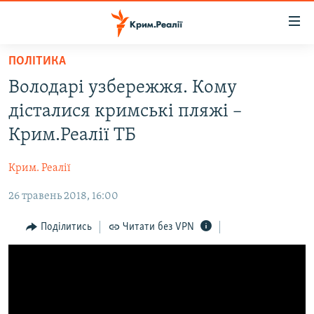
Доступність
посилання
Перейти
ПОЛІТИКА
до
НОВИНИ
Володарі узбережжя. Кому
основного
ВОДА.КРИМ
матеріалу
дісталися кримські пляжі –
ВІДЕО ТА ФОТО
Перейти
Крим.Реалії ТБ
до
ПОЛІТИКА
основної
Крим. Реалії
БЛОГИ
навігації
Перейти
26 травень 2018, 16:00
ПОГЛЯД
до
ІНТЕРВ'Ю
Поділитись
Читати без VPN
пошуку
ВСЕ ЗА ДЕНЬ
СПЕЦПРОЕКТИ
ЯК ОБІЙТИ БЛОКУВАННЯ
ДЕПОРТАЦІЯ