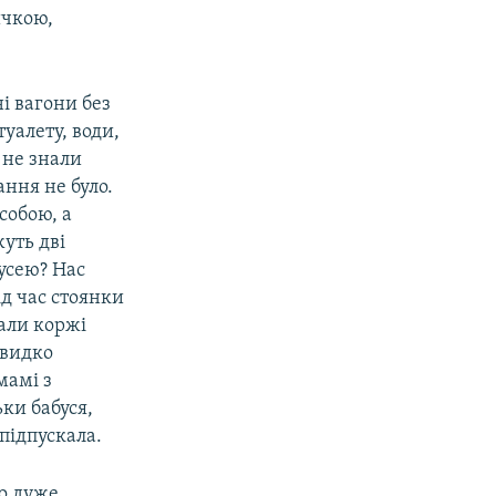
ичкою,
і вагони без
уалету, води,
 не знали
ння не було.
собою, а
уть дві
бусею? Нас
ід час стоянки
вали коржі
швидко
мамі з
ьки бабуся,
підпускала.
ло дуже