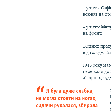
– у тітки
Сафі
воював на фро
– у тітки
Мапу
на фронті.
Жодних проду
від голоду. Т
1946 року ма
переїхали до 
лікарнях, буду
Я була дуже слабка,
не могла стояти на ногах,
сидячи рухалася, збирала