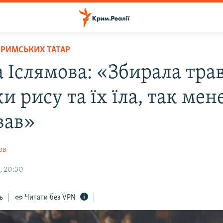
КРИМСЬКИХ ТАТАР
 Іслямова: «Збирала тра
и рису та їх їла, так мен
вав»
ов
, 20:30
ь
Читати без VPN