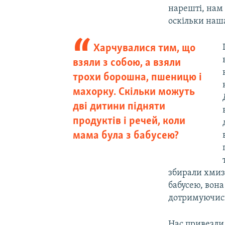
нарешті, нам 
оскільки наша
Харчувалися тим, що
взяли з собою, а взяли
трохи борошна, пшеницю і
махорку. Скільки можуть
дві дитини підняти
продуктів і речей, коли
мама була з бабусею?
збирали хмиз,
бабусею, вона 
дотримуючись 
Нас привезли 