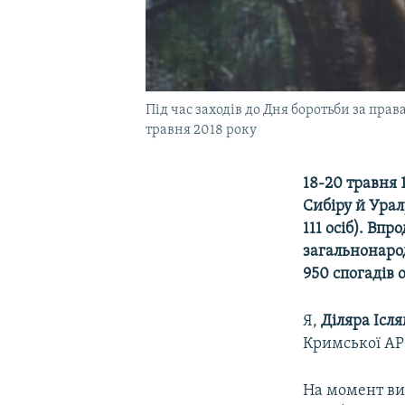
Під час заходів до Дня боротьби за пра
травня 2018 року
18-20 травня 
Сибіру й Урал
111 осіб). Вп
загальнонарод
950 спогадів 
Я,
Діляра Ісл
Кримської АР
На момент вис