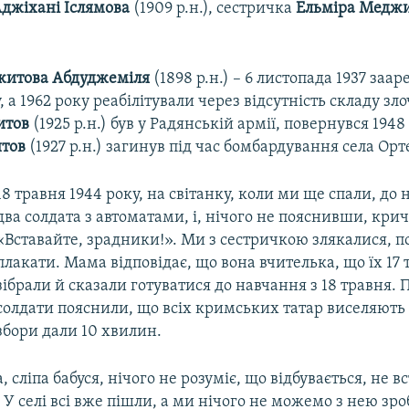
джіхані Іслямова
(1909 р.н.), сестричка
Ельміра Медж
итова Абдуджеміля
(1898 р.н.) – 6 листопада 1937 заа
, а 1962 року реабілітували через відсутність складу зл
итов
(1925 р.н.) був у Радянській армії, повернувся 1948
тов
(1927 р.н.) загинув під час бомбардування села Орт
18 травня 1944 року, на світанку, коли ми ще спали, до
два солдата з автоматами, і, нічого не пояснивши, крич
«Вставайте, зрадники!». Ми з сестричкою злякалися, п
плакати. Мама відповідає, що вона вчителька, що їх 17 
зібрали й сказали готуватися до навчання з 18 травня. 
солдати пояснили, що всіх кримських татар виселяють і
збори дали 10 хвилин.
сліпа бабуся, нічого не розуміє, що відбувається, не вс
. У селі всі вже пішли, а ми нічого не можемо з нею зро