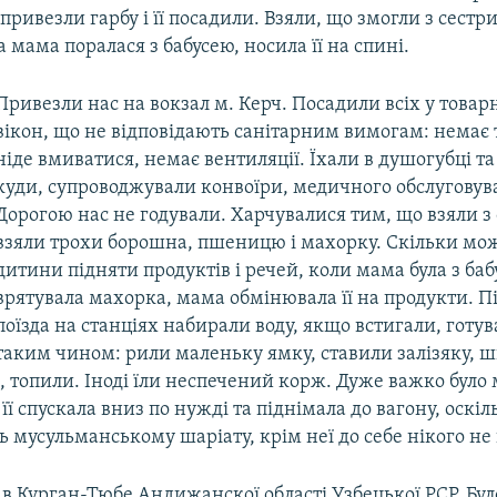
привезли гарбу і її посадили. Взяли, що змогли з сестр
 мама поралася з бабусею, носила її на спині.
Привезли нас на вокзал м. Керч. Посадили всіх у товарн
вікон, що не відповідають санітарним вимогам: немає т
ніде вмиватися, немає вентиляції. Їхали в душогубці та
куди, супроводжували конвоїри, медичного обслуговува
Дорогою нас не годували. Харчувалися тим, що взяли з 
взяли трохи борошна, пшеницю і махорку. Скільки мож
дитини підняти продуктів і речей, коли мама була з ба
врятувала махорка, мама обмінювала її на продукти. П
поїзда на станціях набирали воду, якщо встигали, готу
таким чином: рили маленьку ямку, ставили залізяку, 
 топили. Іноді їли неспечений корж. Дуже важко було 
її спускала вниз по нужді та піднімала до вагону, оскіл
мусульманському шаріату, крім неї до себе нікого не 
в Курган-Тюбе Андижанскої області Узбецької РСР. Бу