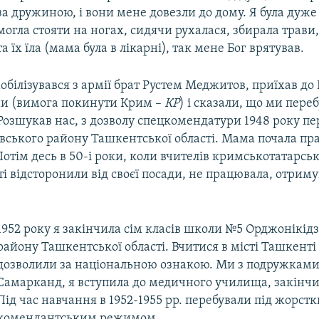
за дружиною, і вони мене довезли до дому. Я була дуже
могла стояти на ногах, сидячи рухалася, збирала трави
та їх їла (мама була в лікарні), так мене Бог врятував.
обілізувався з армії брат Рустем Меджитов, приїхав д
ни (вимога покинути Крим –
КР
) і сказали, що ми пере
Розшукав нас, з дозволу спецкомендатури 1948 року пе
вського району Ташкентської області. Мама почала п
отім десь в 50-і роки, коли вчителів кримськотатарськ
і відсторонили від своєї посади, не працювала, отрим
1952 року я закінчила сім класів школи №5 Орджонікід
району Ташкентської області. Вчитися в місті Ташкенті
дозволили за національною ознакою. Ми з подружками 
Самарканд, я вступила до медичного училища, закінчил
Під час навчання в 1952-1955 рр. перебували під жорст
комендантським режимом.