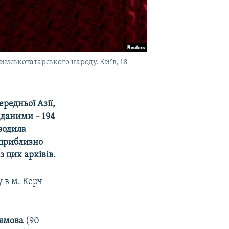
имськотатарського народу. Київ, 18
редньої Азії,
 даними – 194
оводила
 приблизно
з цих архівів.
у в м. Керч
ямова
(90