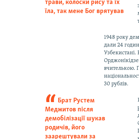
трави, колоски рису та їх
їла, так мене Бог врятував
1948 року дем
дали 24 годи
Узбекистані. 
Орджонікідзе
вчителькою. П
національност
30 рублів.
Брат Рустем
Меджитов після
демобілізації шукав
родичів, його
заарештували за