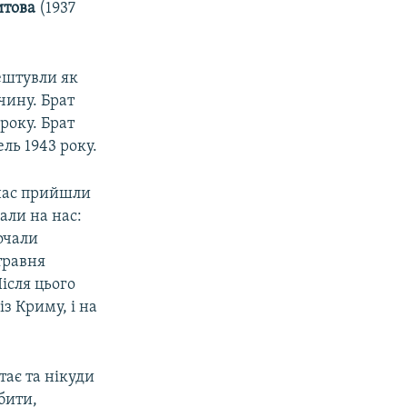
итова
(1937
рештувли як
очину. Брат
 року. Брат
ель 1943 року.
 нас прийшли
али на нас:
очали
травня
Після цього
з Криму, і на
тає та нікуди
бити,