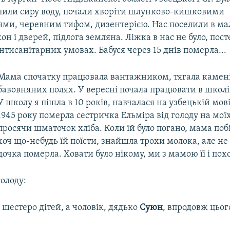
пили сиру воду, почали хворіти шлунково-кишковими
ми, черевним тифом, дизентерією. Нас поселили в ма
кон і дверей, підлога земляна. Ліжка в нас не було, пос
антисанітарних умовах. Бабуся через 15 днів померла...
Мама спочатку працювала вантажником, тягала камені,
бавовняних полях. У вересні почала працювати в школі
У школу я пішла в 10 років, навчалася на узбецькій мові
1945 року померла сестричка Ельміра від голоду на мої
просячи шматочок хліба. Коли їй було погано, мама поб
хоч що-небудь їй поїсти, знайшла трохи молока, але не 
дочка померла. Ховати було нікому, ми з мамою її і пох
олоду:
я
шестеро дітей, а чоловік, дядько
Суюн
, впродовж цьог