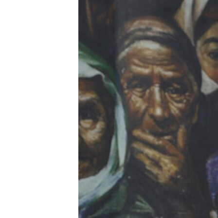
ВІДЕОУРОКИ «ELIFBE»
СВІДЧЕННЯ ОКУПАЦІЇ
УКРАЇНСЬКА ПРОБЛЕМА КРИМУ
ІНФОГРАФІКА