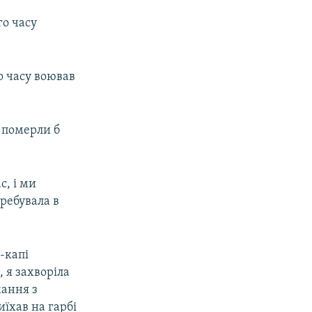
го часу
го часу воював
 померли б
с, і ми
ребувала в
-капі
 я захворіла
жання з
иїхав на гарбі