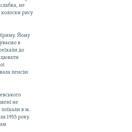
 слабка, не
, колоски рису
о Криму. Йому
буваємо в
реїхали до
рацювати
ої
увала пенсію
зевського
 мені не
поїхали в м.
а 1955 року.
ким