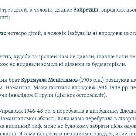
є
троє дітей, а чоловік, дядько
Зайретдін
, впродовж цьо
нті;
зе
четверо дітей, а чоловік (забула ім'я) впродовж цьо
ктів, худоби та грошей нам не давали, інакше вони не
акож не видавали земельні ділянки та будматеріали.
мин брат
Куртмулла Меніслямов
(1905 р.н.) розшукав на
м. Наманган. Мама постійно впродовж 1945-1948 рр. пе
чи інвалідом II групи (діагноз остеомієліт).
Упродовж 1946-48 рр. я перебувала в дитбудинку Джуда
Наманганської області. Коли мама перебувала в лікарні,
на висипний тиф, мене не було кому забрати після оду
лікарні. Я сама попросила незнайомого дідуся, який пр