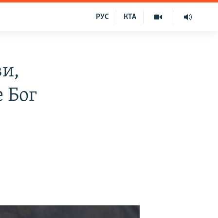
РУС
КТА
ви,
е Бог