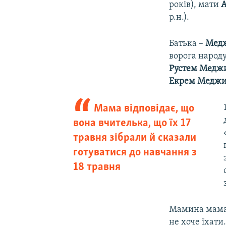
років), мати
А
р.н.).
Батька –
Медж
ворога народу
Рустем Медж
Екрем Меджи
Мама відповідає, що
вона вчителька, що їх 17
травня зібрали й сказали
готуватися до навчання з
18 травня
Мамина мама, 
не хоче їхати