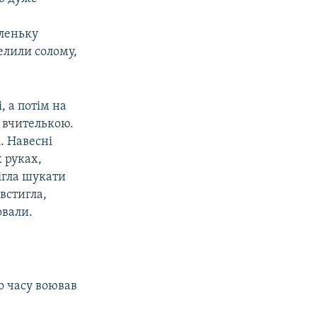
леньку
телили солому,
 а потім на
 вчителькою.
. Навесні
х руках,
ігла шукати
встигла,
овали.
о часу воював