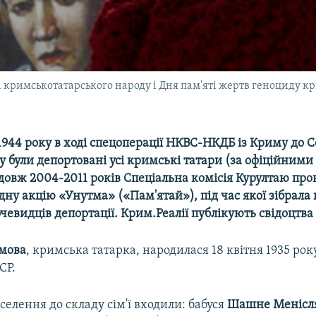
ва кримськотатарського народу і Дня пам'яті жертв геноциду кр
1944 року в ході спецоперації НКВС-НКДБ із Криму до Се
у були депортовані усі кримські татари (за офіційними
родовж 2004-2011 років Спеціальна комісія Курултаю пр
ну акцію «Унутма» («Пам'ятай»), під час якої зібрала
очевидців депортації. Крим.Реалії публікують свідоцтва 
ямова
, кримська татарка, народилася 18 квітня 1935 рок
СР.
елення до складу сім'ї входили: бабуся
Шашне
Менісл