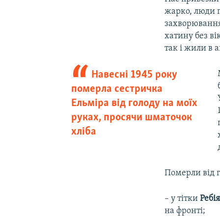
жарко, люди 
захворювання
хатину без ві
так і жили в 
Навесні 1945 року
померла сестричка
Ельміра від голоду на моїх
руках, просячи шматочок
хліба
Померли від г
– у тітки
Ребі
на фронті;