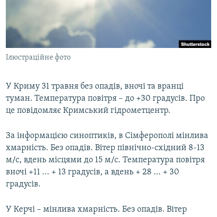
ВІДЕОУРОКИ «ELIFBE»
Русский
СВІДЧЕННЯ ОКУПАЦІЇ
Qırımtatar
УКРАЇНСЬКА ПРОБЛЕМА КРИМУ
Ілюстраційне фото
ДОЛУЧАЙСЯ!
ІНФОГРАФІКА
У Криму 31 травня без опадів, вночі та вранці
туман. Температура повітря – до +30 градусів. Про
Усі сайти RFE/RL
це повідомляє Кримський гідрометцентр.
За інформацією синоптиків, в Сімферополі мінлива
хмарність. Без опадів. Вітер північно-східний 8-13
м/с, вдень місцями до 15 м/с. Температура повітря
вночі +11 ... + 13 градусів, а вдень + 28 ... + 30
градусів.
У Керчі – мінлива хмарність. Без опадів. Вітер