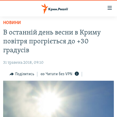
Доступність
посилання
Перейти
НОВИНИ
до
НОВИНИ
В останній день весни в Криму
основного
ВОДА.КРИМ
матеріалу
повітря прогріється до +30
ВІДЕО ТА ФОТО
Перейти
градусів
до
ПОЛІТИКА
основної
31 травень 2018, 09:10
БЛОГИ
навігації
Перейти
Поділитись
Читати без VPN
ПОГЛЯД
до
ІНТЕРВ'Ю
пошуку
ВСЕ ЗА ДЕНЬ
СПЕЦПРОЕКТИ
ЯК ОБІЙТИ БЛОКУВАННЯ
ДЕПОРТАЦІЯ