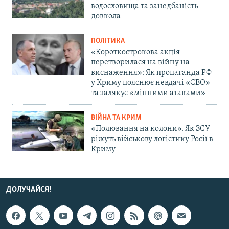
водосховища та занедбаність
довкола
ПОЛІТИКА
«Короткострокова акція
перетворилася на війну на
виснаження»: Як пропаганда РФ
у Криму пояснює невдачі «СВО»
та залякує «мінними атаками»
ВІЙНА ТА КРИМ
«Полювання на колони». Як ЗСУ
ріжуть військову логістику Росії в
Криму
ДОЛУЧАЙСЯ!