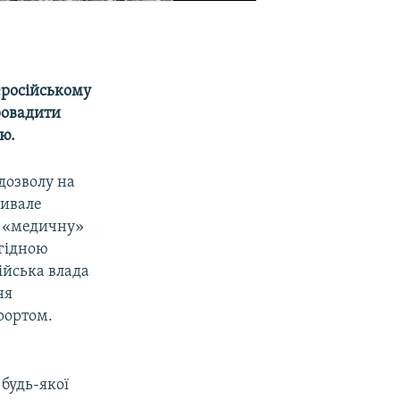
еросійському
ровадити
ю.
дозволу на
ривале
у «медичну»
«гідною
ійська влада
ня
рортом.
 будь-якої