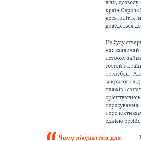
візи, дозволу
країн Європей
десятиліття і
доведеться до
Не буду стве
нас зазвичай 
потроху займа
гостей з краї
республік. Ал
закритого від
пляжів і санат
орієнтуючись 
пересування. 
перспективам
однією росій
Чому лікуватися для