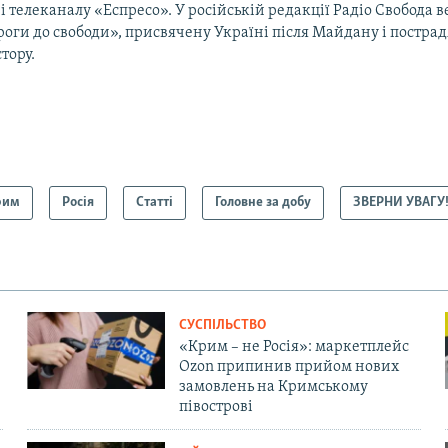
і телеканалу «Еспресо». У російській редакції Радіо Свобода 
оги до свободи», присвячену Україні після Майдану і постра
тору.
рим
Росія
Статті
Головне за добу
ЗВЕРНИ УВАГУ
СУСПІЛЬСТВО
«Крим – не Росія»: маркетплейс
Ozon припинив прийом нових
замовлень на Кримському
півострові