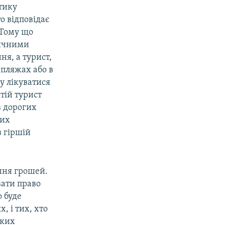
тику
то відповідає
. Тому що
дичними
ня, а турист,
 пляжах або в
у лікуватися
тій турист
в дорогих
ких
 гіршій
ння грошей.
вати право
о буде
х, і тих, хто
ьких