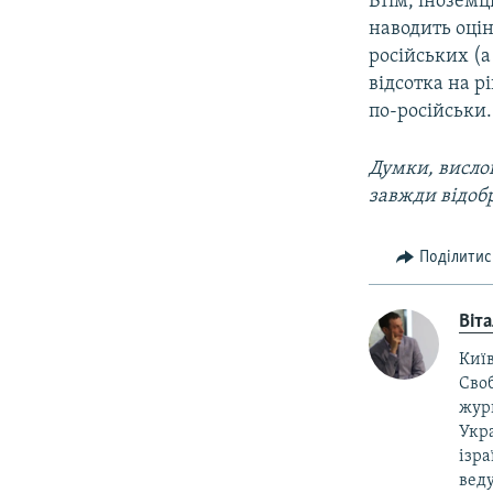
Втім, інозем
наводить оцінк
російських (а
відсотка на р
по-російськи.
Думки, вислов
завжди відоб
Поділитис
Віт
Київ
Своб
жур
Укра
ізра
веду