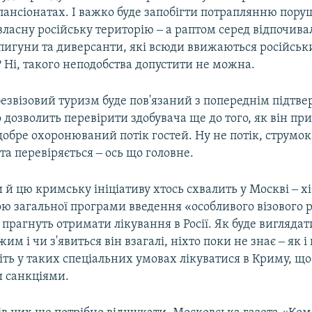
пансіонатах. І важко буде запобігти потраплянню пору
власну російську територію ‒ а раптом серед відпочив
пигуни та диверсанти, які всюди ввижаються російсь
 Ні, такого неподобства допустити не можна.
езвізовий туризм буде пов'язаний з попереднім підтв
 дозволить перевірити здобувача ще до того, як він пр
 добре охоронюваний потік гостей. Ну не потік, струмок
та перевіряється ‒ ось що головне.
 й цю кримську ініціативу хтось схвалить у Москві ‒ х
ою загальної програми введення «особливого візового
і прагнуть отримати лікування в Росії. Як буде виглядат
им і чи з'явиться він взагалі, ніхто поки не знає ‒ як 
іть у таких спеціальних умовах лікуватися в Криму, щ
и санкціями.