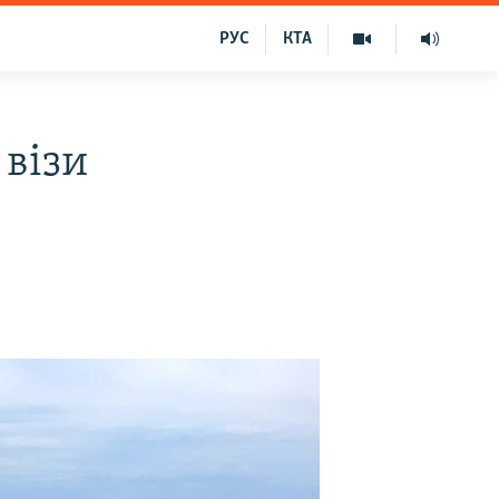
РУС
КТА
 візи