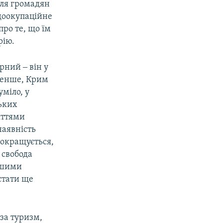
для громадян
 доокупаційне
про те, що їм
рію.
рний ‒ він у
 менше, Крим
уміло, у
ських
літтями
наявність
 покращується,
 свобода
іншими
стати ще
 за туризм,