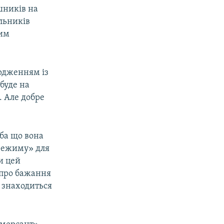
шників на
альників
ким
ердженням із
ибуде на
. Але добре
іба що вона
 режиму» для
и цей
і про бажання
о знаходиться