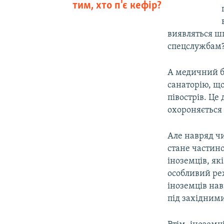
тим, хто п'є кефір?
виявляться ш
спецслужбам?
А медичний б
санаторію, що
півострів. Це
охороняється 
Але навряд чи
стане частин
іноземців, як
особливий реж
іноземців нав
під західним