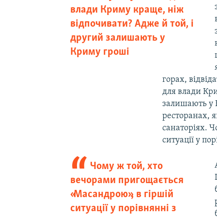
влади Криму краще, ніж
відпочивати? Адже й той, і
другий залишають у
Криму гроші
горах, відвід
для влади Кри
залишають у К
ресторанах, я
санаторіях. 
ситуації у пор
Чому ж той, хто
вечорами пригощається
«Масандрою», в гіршій
ситуації у порівнянні з