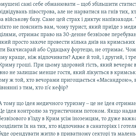
змушені самі себе обманювати ‒ щоб збільшити статис
відвідувань півострова, але не нарватися на гнів тих, х
за військову базу. Саме цей страх і диктує напівзаходи
ніхто не пояснить вам, чому турист, який приїде з ме
цілями, отримає право на 30-денне безвізове перебуван
який просто захоче провести кілька днів на кримських
ати Бахчисарай або Судацьку фортецю, не отримає. Чом
му краще, ніж відпочивати? Адже й той, і другий, і тре
риму гроші. При цьому здоровий гість, який вечеряє 
вно не залишає менше гостя, який лікується в кримсь
Чому ж той, хто вечорами пригощається «Масандрою», в
івнянні з тим, хто п'є кефір?
А тому що ідея медичного туризму ‒ це не ідея отрима
Це ідея контролю за туристичним потоком. Якщо нада
безвізового в'їзду в Крим усім іноземцям, то дуже важк
розділити їх на тих, хто відпочиває в санаторіях і готеля
буде орендувати житло в приватному секторі та мален