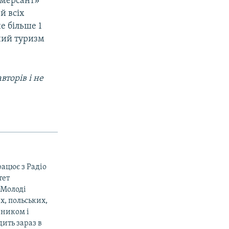
ммерсант»
ей всіх
е більше 1
чний туризм
вторів і не
рацює з Радіо
тет
«Молоді
х, польських,
вником і
ить зараз в