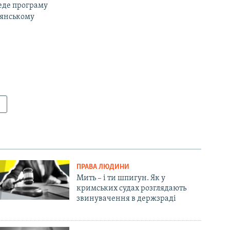
веде програму
дянському
!
ПРАВА ЛЮДИНИ
Мить – і ти шпигун. Як у
кримських судах розглядають
звинувачення в держзраді