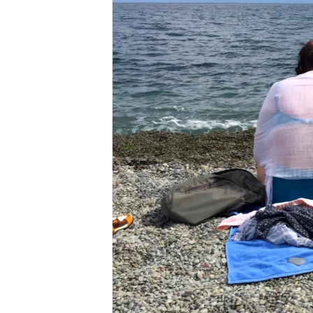
ВІДЕОУРОКИ «ELIFBE»
СВІДЧЕННЯ ОКУПАЦІЇ
УКРАЇНСЬКА ПРОБЛЕМА КРИМУ
ІНФОГРАФІКА