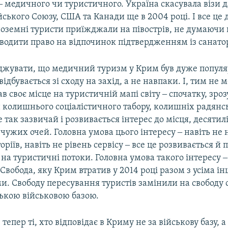
 ‒ медичного чи туристичного. Україна скасувала візи 
ського Союзу, США та Канади ще в 2004 році. І все це
ноземні туристи приїжджали на півострів, не думаючи 
водити право на відпочинок підтвердженням із санато
рджувати, що медичний туризм у Крим був дуже популя
відбувається зі сходу на захід, а не навпаки. І, тим не
в своє місце на туристичній мапі світу ‒ спочатку, зроз
н колишнього соціалістичного табору, колишніх радян
е так зазвичай і розвивається інтерес до місця, десяти
 чужих очей. Головна умова цього інтересу ‒ навіть не 
оріїв, навіть не рівень сервісу ‒ все це розвивається й
на туристичні потоки. Головна умова такого інтересу ‒
Свобода, яку Крим втратив у 2014 році разом з усіма 
и. Свободу пересування туристів замінили на свободу 
ською військовою базою.
І тепер ті, хто відповідає в Криму не за військову базу, а