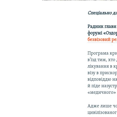
Спеціально дл
Радник глави
форумі «Оздо
безвізовий р
Програма кри
в'їзд тим, хт
лікування в 
візу в приск
відповіддю на
й піде назуст
«медичного» 
Адже лише чо
цивілізованог