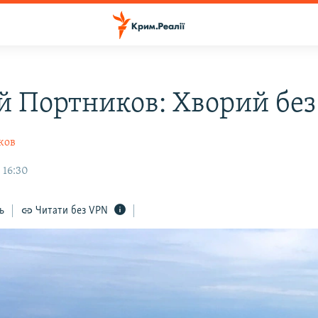
ій Портников: Хворий без
ков
 16:30
ь
Читати без VPN