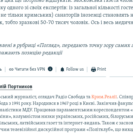
ців цих ще потрібно відшукати. Московська газета «Ко
у одного зі своїх експертів: із загальної кількості гост
 не тільки кримських) санаторіїв іноземці становлять н
ік, тобто зразкові 50-70 тисяч чоловік. Ось і весь меди
лені в рубриці «Погляд», передають точку зору самих а
ражають позицію редакції
ь
Читати без VPN
Follow us
Print
алій Портников
ський журналіст, оглядач Радіо Свобода та
Крим.Реалії
. Співп
ода з 1991 року. Народився в 1967 році в Києві. Закінчив факуль
налістики МДУ. Працював парламентським кореспондентом 
їни», колумністом низки українських, російських, білоруськи
їльських, латвійських газет та інтернет-видань. Також є засно
чим телевізійної дискусійної програми «Політклуб», що виход