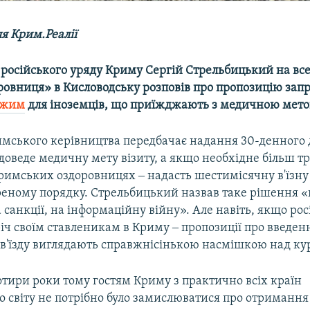
я Крим.Реалії
 російського уряду Криму Сергій Стрельбицький на вс
ровниця» в Кисловодську розповів про пропозицію зап
ежим
для іноземців, що приїжджають з медичною мето
мського керівництва передбачає надання 30-денного 
о доведе медичну мету візиту, а якщо необхідне більш т
кримських оздоровницях ‒ надасть шестимісячну в'їзн
ореному порядку. Стрельбицький назвав таке рішення 
 санкції, на інформаційну війну». Але навіть, якщо рос
річ своїм ставленикам в Криму ‒ пропозиції про введен
в'їзду виглядають справжнісінькою насмішкою над ку
тири роки тому гостям Криму з практично всіх країн
о світу не потрібно було замислюватися про отримання