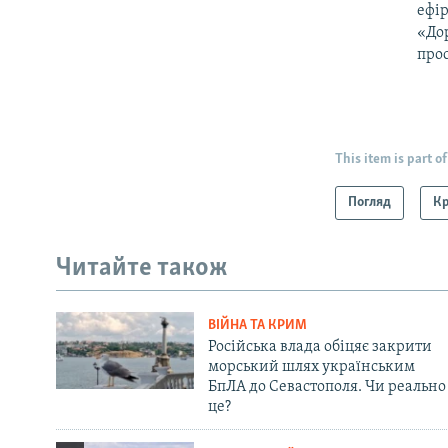
ефір
«Дор
прос
This item is part of
Погляд
К
Читайте також
ВІЙНА ТА КРИМ
Російська влада обіцяє закрити
морський шлях українським
БпЛА до Севастополя. Чи реально
це?