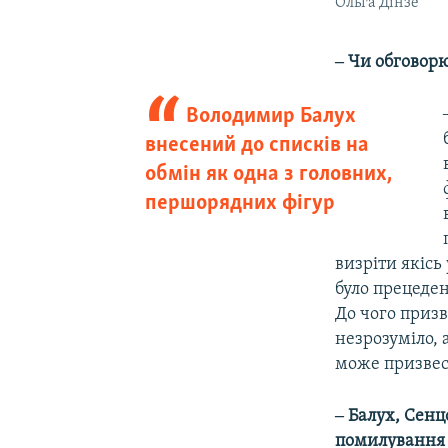
Ольга Дінзе
‒ Чи обговор
Володимир Балух
внесений до списків на
обмін як одна з головних,
першорядних фігур
визріти якісь
було прецеден
До чого приз
незрозуміло, 
може призвес
‒ Балух, Сенц
помилування 