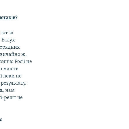
вників?
 все ж
 Балух
шорядних
 звичайно ж,
зицію Росії не
що мають
ії поки не
результату.
ва
, нам
ті-решт це
о