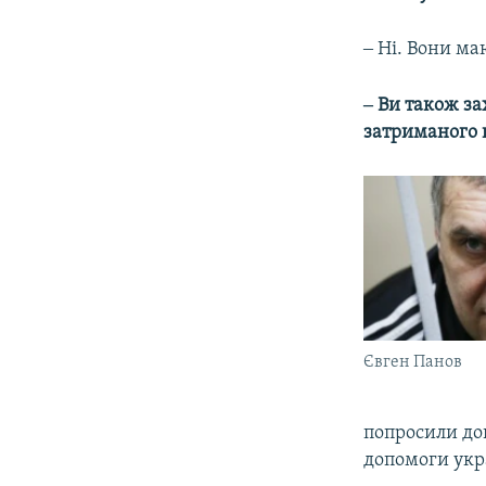
‒ Ні. Вони ма
‒ Ви також з
затриманого в
Євген Панов
попросили доп
допомоги укр