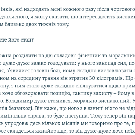
вінків, які надходять мені кожного разу після чергового
ідзахисного, я можу сказати, що інтерес досить високи
м близько двох тижнів тому.
єте його стан?
ожна розділити на дві складові: фізичний та моральни
 дуже-дуже важко голодувати: у нього занепад сил, по
, з'явилися головні болі, йому складно висловлювати 
ном на середину травня він втратив 30 кілограмів. Що 
ану, з ним стало дуже складно спілкуватися щодо кри
е хоче обговорювати позицію, тактику захисту ‒ йому 
аво. Володимир дуже втомився, морально виснажений. 
ція безвиході. Він каже, що його з в'язниці ніхто не від
имінальна справа, то буде наступна. Тому тепер він н
сь упродовж десь кількох місяців ми говоримо про те, 
все складеться якнайкраще, то він дуже-дуже хоче пої