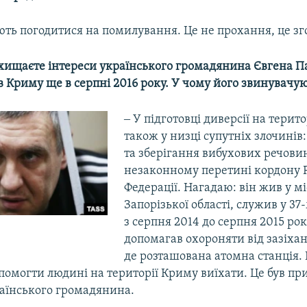
ють погодитися на помилування. Це не прохання, це зг
ахищаєте інтереси українського громадянина Євгена П
 Криму ще в серпні 2016 року. У чому його звинувачу
‒ У підготовці диверсії на терито
також у низці супутніх злочинів
та зберігання вибухових речовин
незаконному перетині кордону Р
Федерації. Нагадаю: він жив у мі
Запорізької області, служив у 37
з серпня 2014 до серпня 2015 рок
допомагав охороняти від зазіхань
де розташована атомна станція.
омогти людині на території Криму виїхати. Це був пр
аїнського громадянина.