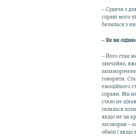
‒ Судячи з дз
справі мого п
бачилася з ни
‒ Як ви оціню
‒ Його стан м
звичайно, вже
запаморочення
говорити. Ста
емоційного ст
справи. Він н
стало не цік
склалася пози
якщо не ця кр
заговорив ‒ о
обмін і якщо 