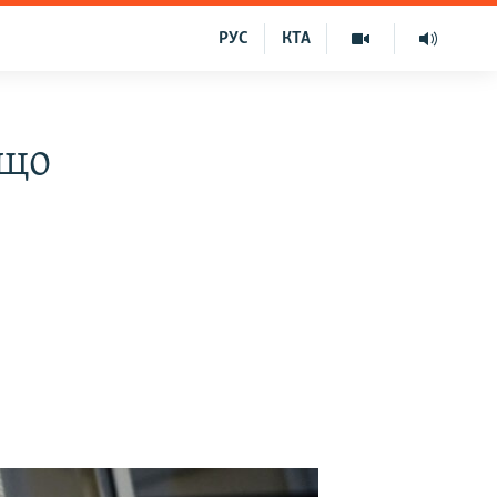
РУС
КТА
 що