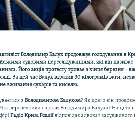
активіст Володимир Балух продовжує голодування в Кр
ійськими судовими переслідуваннями, які він називає
ними. Його акція протесту триває з кінця березня ‒ вж
яці. За цей час Балух втратив 30 кілограмів ваги, не
не вживання сухарів та киселю.
увається з
Володимиром Балухом
? Як довго він продо
Які перспективи справи Володимира Балуха? На ці та і
фірі
Радіо Крим.Реалії
відповідає адвокат засудженог