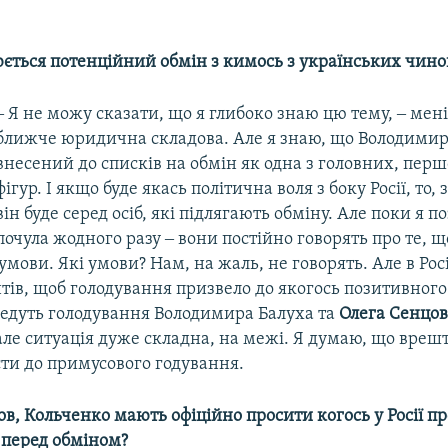
юється потенційний обмін з кимось з українських чино
‒ Я не можу сказати, що я глибоко знаю цю тему, ‒ мені
ближче юридична складова. Але я знаю, що Володимир
внесений до списків на обмін як одна з головних, пер
фігур. І якщо буде якась політична воля з боку Росії, то,
він буде серед осіб, які підлягають обміну. Але поки я по
почула жодного разу ‒ вони постійно говорять про те, 
 умови. Які умови? Нам, на жаль, не говорять. Але в Рос
тів, щоб голодування призвело до якогось позитивного 
ведуть голодування Володимира Балуха та
Олега Сенцо
але ситуація дуже складна, на межі. Я думаю, що вреш
ти до примусового годування.
ов, Кольченко мають офіційно просити когось у Росії пр
перед обміном?