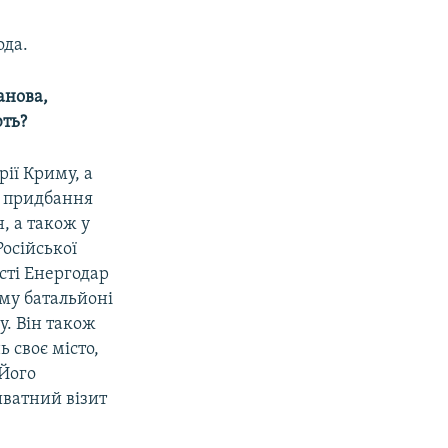
ода.
анова,
ють?
рії Криму, а
: придбання
, а також у
осійської
сті Енергодар
-му батальйоні
у. Він також
 своє місто,
 Його
иватний візит