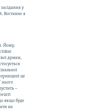
 засідання у
й. Востаннє я
й. Йому,
стійні
свої думки,
стосується
мінальної
в принципі це
У нього
пустить ‒
арешті
що якщо буде
хати на