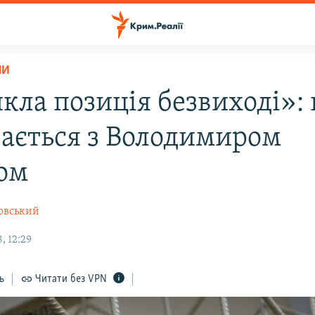
НИ
кла позиція безвиході»:
вається з Володимиром
ом
овський
, 12:29
ь
Читати без VPN