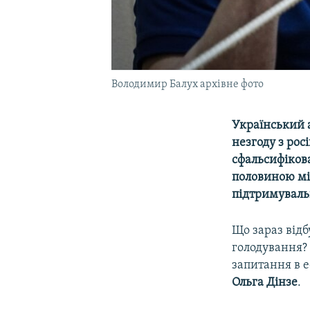
Володимир Балух архівне фото
Український 
незгоду з рос
сфальсифікова
половиною міс
підтримуваль
Що зараз відб
голодування? 
запитання в е
Ольга Дінзе
.