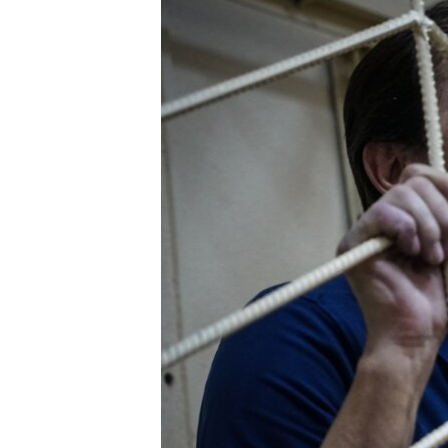
ВІДЕОУРОКИ «ELIFBE»
СВІДЧЕННЯ ОКУПАЦІЇ
УКРАЇНСЬКА ПРОБЛЕМА КРИМУ
ІНФОГРАФІКА