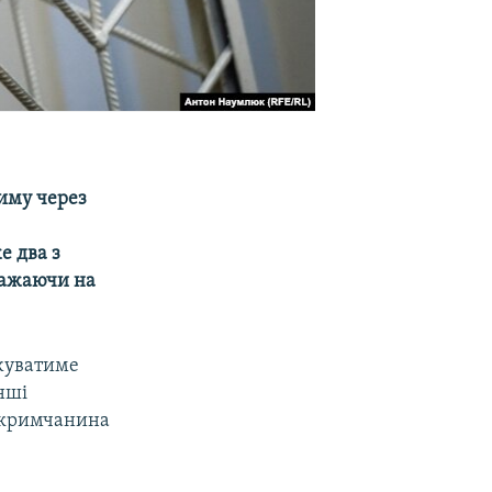
иму через
е два з
зважаючи на
вжуватиме
нші
о кримчанина