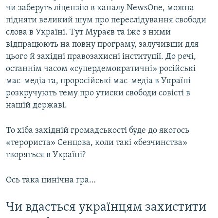
чи заберуть ліцензію в каналу NewsOne, можна
підняти великий шум про переслідування свободи
слова в Україні. Тут Мураєв та іже з ними
відпрацюють на повну програму, залучивши для
цього й західні правозахисні інституції. До речі,
останнім часом «супердемократичні» російські
мас-медіа та, проросійські мас-медіа в Україні
розкручують тему про утиски свободи совісті в
нашій державі.
То хіба західній громадськості буде до якогось
«терориста» Сенцова, коли такі «безчинства»
творяться в Україні?
Ось така цинічна гра…
Чи вдасться українцям захистити