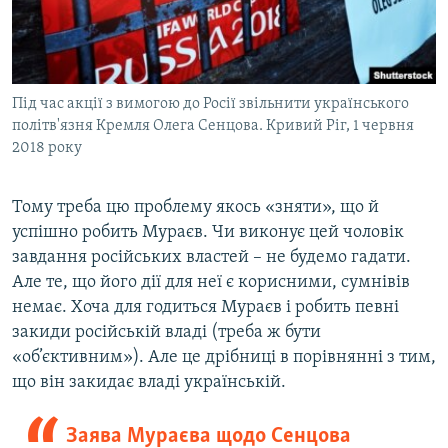
Під час акції з вимогою до Росії звільнити українського
політв'язня Кремля Олега Сенцова. Кривий Ріг, 1 червня
2018 року
Тому треба цю проблему якось «зняти», що й
успішно робить Мураєв. Чи виконує цей чоловік
завдання російських властей – не будемо гадати.
Але те, що його дії для неї є корисними, сумнівів
немає. Хоча для годиться Мураєв і робить певні
закиди російській владі (треба ж бути
«об’єктивним»). Але це дрібниці в порівнянні з тим,
що він закидає владі українській.
Заява Мураєва щодо Сенцова