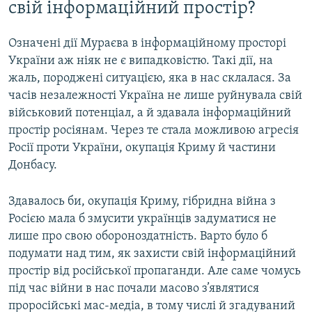
свій інформаційний простір?
Означені дії Мураєва в інформаційному просторі
України аж ніяк не є випадковістю. Такі дії, на
жаль, породжені ситуацією, яка в нас склалася. За
часів незалежності Україна не лише руйнувала свій
військовий потенціал, а й здавала інформаційний
простір росіянам. Через те стала можливою агресія
Росії проти України, окупація Криму й частини
Донбасу.
Здавалось би, окупація Криму, гібридна війна з
Росією мала б змусити українців задуматися не
лише про свою обороноздатність. Варто було б
подумати над тим, як захисти свій інформаційний
простір від російської пропаганди. Але саме чомусь
під час війни в нас почали масово з’являтися
проросійські мас-медіа, в тому числі й згадуваний