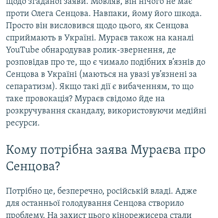
щодо згаданої заяви. Мовляв, він нічого не має
проти Олега Сенцова. Навпаки, йому його шкода.
Просто він висловився щодо цього, як Сенцова
сприймають в Україні. Мураєв також на каналі
YouTube обнародував ролик-звернення, де
розповідав про те, що є чимало подібних в’язнів до
Сенцова в Україні (маються на увазі ув’язнені за
сепаратизм). Якщо такі дії є вибаченням, то що
таке провокація? Мураєв свідомо йде на
розкручування скандалу, використовуючи медійні
ресурси.
Кому потрібна заява Мураєва про
Сенцова?
Потрібно це, безперечно, російській владі. Адже
для останньої голодування Сенцова створило
проблему. На захист цього кінорежисера стали