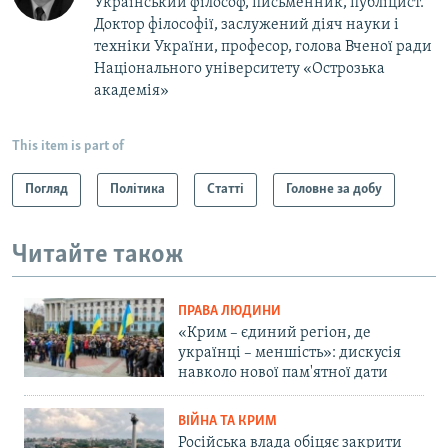
Український філософ, письменник, публіцист.
Доктор філософії, заслужений діяч науки і
техніки України, професор,​ голова Вченої ради
Національного університету «Острозька
академія»
This item is part of
Погляд
Політика
Статті
Головне за добу
Читайте також
ПРАВА ЛЮДИНИ
«Крим – єдиний регіон, де
українці – меншість»: дискусія
навколо нової пам'ятної дати
ВІЙНА ТА КРИМ
Російська влада обіцяє закрити