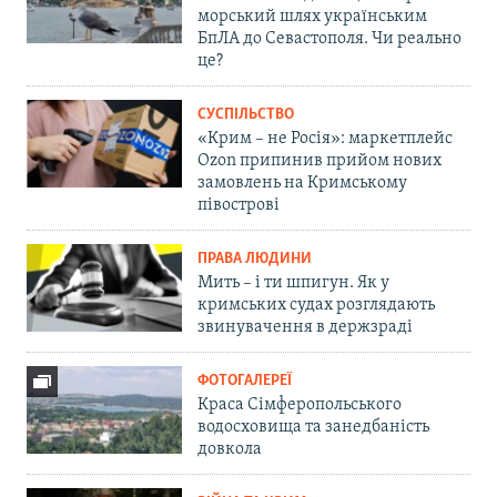
морський шлях українським
БпЛА до Севастополя. Чи реально
це?
СУСПІЛЬСТВО
«Крим – не Росія»: маркетплейс
Ozon припинив прийом нових
замовлень на Кримському
півострові
ПРАВА ЛЮДИНИ
Мить – і ти шпигун. Як у
кримських судах розглядають
звинувачення в держзраді
ФОТОГАЛЕРЕЇ
Краса Сімферопольського
водосховища та занедбаність
довкола