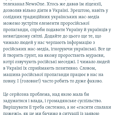
телеканал NewsOne. Хтось же давав їм ліцензії,
дозволяв вільно діяти в Україні. Зрештою, навіть у
солідних традиційних українських мас-медіа
можемо зустріти елементи проросійської
пропаганди, спроби подавати Україну й українців у
невигідному світлі. Додайте до цього ще те, що
чимало людей у нас черпають інформацію з
російських мас-медіа, ігноруючи українські. Все це
й творить ґрунт, на якому проростають мураєви,
котрі озвучують російські меседжі. І чимало людей
в Україні їх сприймають позитивно. Словом,
машина російської пропаганди працює в нас на
повну. І (головне!) часто робить то дуже фахово.
Це серйозна проблема, над якою мала би
задуматися і влада, і громадянське суспільство.
Вирішувати її треба системно, а не «гасити спалахи
пожежі», як це ми бачимо в ситуації із заявою