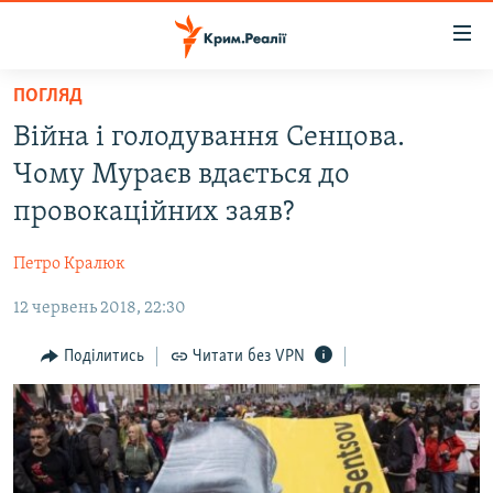
Доступність
посилання
Перейти
ПОГЛЯД
до
НОВИНИ
Війна і голодування Сенцова.
основного
ВОДА.КРИМ
матеріалу
Чому Мураєв вдається до
ВІДЕО ТА ФОТО
Перейти
провокаційних заяв?
до
ПОЛІТИКА
основної
Петро Кралюк
БЛОГИ
навігації
Перейти
12 червень 2018, 22:30
ПОГЛЯД
до
ІНТЕРВ'Ю
Поділитись
Читати без VPN
пошуку
ВСЕ ЗА ДЕНЬ
СПЕЦПРОЕКТИ
ЯК ОБІЙТИ БЛОКУВАННЯ
ДЕПОРТАЦІЯ