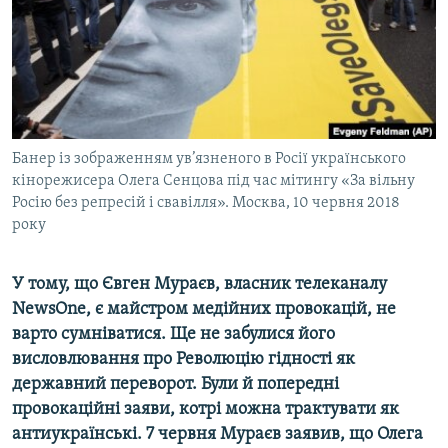
ВІДЕОУРОКИ «ELIFBE»
Русский
СВІДЧЕННЯ ОКУПАЦІЇ
Qırımtatar
УКРАЇНСЬКА ПРОБЛЕМА КРИМУ
ДОЛУЧАЙСЯ!
ІНФОГРАФІКА
Банер із зображенням ув’язненого в Росії українського
кінорежисера Олега Сенцова під час мітингу «За вільну
Росію без репресій і свавілля». Москва, 10 червня 2018
Усі сайти RFE/RL
року
У тому, що Євген Мураєв, власник телеканалу
NewsOne, є майстром медійних провокацій, не
варто сумніватися. Ще не забулися його
висловлювання про Революцію гідності як
державний переворот. Були й попередні
провокаційні заяви, котрі можна трактувати як
антиукраїнські. 7 червня Мураєв заявив, що Олега