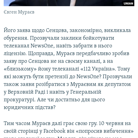
Євген Мураєв
Його заява щодо Сенцова, закономірно, викликала
обурення. Прозвучали заклики бойкотувати
телеканал NewsOne, навіть забрати в нього
ліцензію. Щоправда, Мураєв передбачливо зробив
заяву про Сенцова не на своєму каналі, а на
«близькому» йому телеканалі «112 Україна». Тому
які можуть бути претензії до NewsOne? Прозвучали
також заяви розібратися з Мураєвим як депутатом
у Верховній Раді і навіть у Генеральній
прокуратурі. Але чи достатньо для цього
юридичних підстав?
Тим часом Мураєв далі грає свою гру. 10 червня на
своїй сторінці у Facebook він «попросив вибачення»