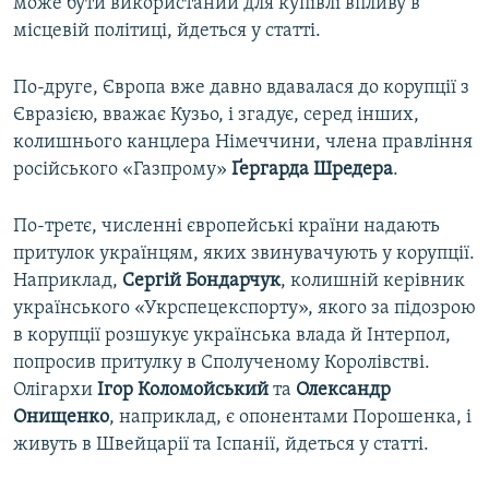
може бути використаний для купівлі впливу в
місцевій політиці, йдеться у статті.
По-друге, Європа вже давно вдавалася до корупції з
Євразією, вважає Кузьо, і згадує, серед інших,
колишнього канцлера Німеччини, члена правління
російського «Газпрому»
Ґергарда Шредера
.
По-третє, численні європейські країни надають
притулок українцям, яких звинувачують у корупції.
Наприклад,
Сергій Бондарчук
, колишній керівник
українського «Укрспецекспорту», якого за підозрою
в корупції розшукує українська влада й Інтерпол,
попросив притулку в Сполученому Королівстві.
Олігархи
Ігор Коломойський
та
Олександр
Онищенко
, наприклад, є опонентами Порошенка, і
живуть в Швейцарії та Іспанії, йдеться у статті.