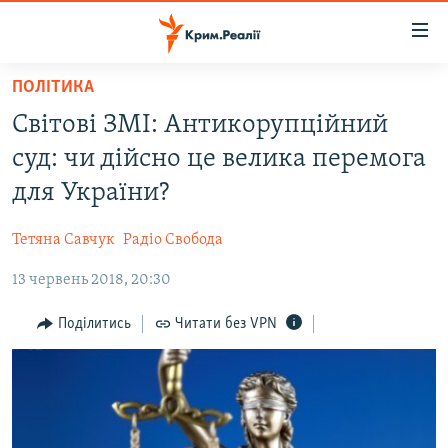
Доступність
посилання
Перейти
ПОЛІТИКА
до
НОВИНИ
Світові ЗМІ: Антикорупційний
основного
ВОДА.КРИМ
матеріалу
суд: чи дійсно це велика перемога
ВІДЕО ТА ФОТО
Перейти
для України?
до
ПОЛІТИКА
основної
Тетяна Савчук
Радіо Свобода
БЛОГИ
навігації
Перейти
13 червень 2018, 20:30
ПОГЛЯД
до
ІНТЕРВ'Ю
Поділитись
Читати без VPN
пошуку
ВСЕ ЗА ДЕНЬ
СПЕЦПРОЕКТИ
ЯК ОБІЙТИ БЛОКУВАННЯ
ДЕПОРТАЦІЯ