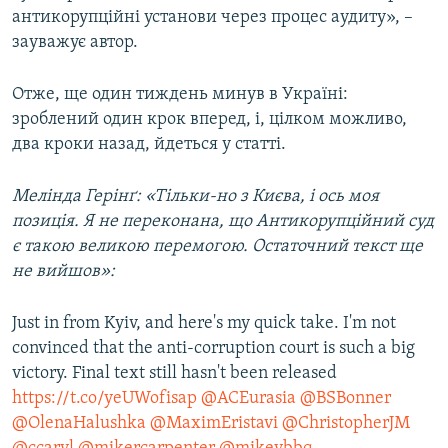
антикорупційні установи через процес аудиту», –
зауважує автор.
Отже, ще один тиждень минув в Україні:
зроблений один крок вперед, і, цілком можливо,
два кроки назад, йдеться у статті.
Мелінда Герінґ: «Тільки-но з Києва, і ось моя
позиція. Я не переконана, що Антикорупційний суд
є такою великою перемогою. Остаточний текст ще
не вийшов»:
Just in from Kyiv, and here's my quick take. I'm not
convinced that the anti-corruption court is such a big
victory. Final text still hasn't been released
https://t.co/yeUWofisap
@ACEurasia
@BSBonner
@OlenaHalushka
@MaximEristavi
@ChristopherJM