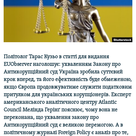
ВІДЕОУРОКИ «ELIFBE»
Русский
СВІДЧЕННЯ ОКУПАЦІЇ
Qırımtatar
УКРАЇНСЬКА ПРОБЛЕМА КРИМУ
ДОЛУЧАЙСЯ!
ІНФОГРАФІКА
Політолог Тарас Кузьо в статті для видання
EUObserver наголошує: ухваленням Закону про
Усі сайти RFE/RL
Антикорупційний суд Україна зробила суттєвий
крок вперед, та його ефективність буде обмеженою,
якщо Європа продовжуватиме служити податковим
притулком для українських корупціонерів. Експерт
американського аналітичного центру Atlantic
Council Мелінда Герінґ пояснює, чому вона не
переконана, що ухвалення закону про
Антикорупційний суд є великою перемогою. А в
політичному журналі Foreign Policy є аналіз про те,