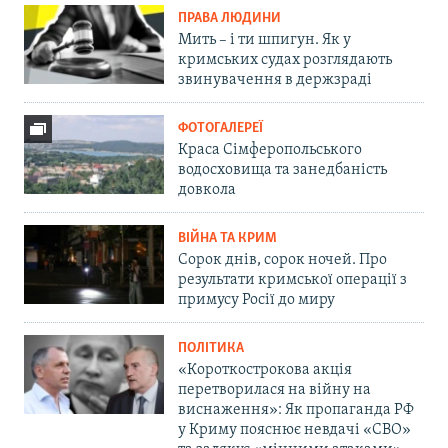
ПРАВА ЛЮДИНИ
Мить – і ти шпигун. Як у
кримських судах розглядають
звинувачення в держзраді
ФОТОГАЛЕРЕЇ
Краса Сімферопольського
водосховища та занедбаність
довкола
ВІЙНА ТА КРИМ
Сорок днів, сорок ночей. Про
результати кримської операції з
примусу Росії до миру
ПОЛІТИКА
«Короткострокова акція
перетворилася на війну на
виснаження»: Як пропаганда РФ
у Криму пояснює невдачі «СВО»