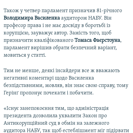
Також у четвер парламент призначив 81-річного
Володимира Василенка
аудитором НАБУ. Він
професор права і не має досвіду в боротьбі із
корупцією, зауважує автор. Замість того, щоб
призначити кваліфікованого
Томаса Фаєрстоуна
,
парламент вирішив обрати безпечний варіант,
мовиться у статті.
Тим не менше, деякі інсайдери все ж вважають
негативні коментарі щодо Василенка
безпідставними, мовляв, він знає свою справу, тому
Герінґ пропонує почекати і побачити.
«Існує занепокоєння тим, що адміністрація
президента дозволила ухвалити Закон про
Антикорупційний суд в обмін на залежного
аудитора НАБУ, так щоб естеблішмент міг підірвати