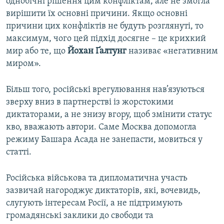
однобічні рішення цим конфліктам, але не змогла
вирішити їх основні причини. Якщо основні
причини цих конфліктів не будуть розглянуті, то
максимум, чого цей підхід досягне – це крихкий
мир або те, що
Йохан Ґалтунг
називає «негативним
миром».
Більш того, російські врегулювання нав’язуються
зверху вниз в партнерстві із жорстокими
диктаторами, а не знизу вгору, щоб змінити статус
кво, вважають автори. Саме Москва допомогла
режиму Башара Асада не занепасти, мовиться у
статті.
Російська військова та дипломатична участь
зазвичай нагороджує диктаторів, які, вочевидь,
слугують інтересам Росії, а не підтримують
громадянські заклики до свободи та