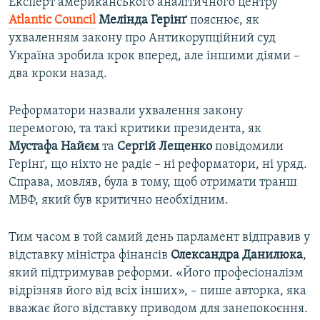
Експерт американського аналітичного центру
Atlantic Council
Мелінда Герінґ
пояснює, як
ухваленням закону про Антикорупційний суд
Україна зробила крок вперед, але іншими діями –
два кроки назад.
Реформатори назвали ухвалення закону
перемогою, та такі критики президента, як
Мустафа Найєм
та
Сергій Лещенко
повідомили
Герінґ, що ніхто не радіє – ні реформатори, ні уряд.
Справа, мовляв, була в тому, щоб отримати транш
МВФ, який був критично необхідним.
Тим часом в той самий день парламент відправив у
відставку міністра фінансів
Олександра Данилюка
,
який підтримував реформи. «Його професіоналізм
відрізняв його від всіх інших», – пише авторка, яка
вважає його відставку приводом для занепокоєння.