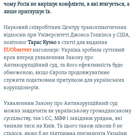
чому Росія не вирішує конфлікти, в які втягується, а
лише приглушує їх.
Науковий співробітник Центру трансатлантичних
відносин ​при Університеті Джонса Гопкінса у США,
політолог
Тарас Кузьо
в статті для видання
EUObserver
наголошує: Україна зробила суттєвий
крок вперед ухваленням Закону про
Антикорупційний суд, та його ефективність буде
обмеженою, якщо Європа продовжуватиме
служити податковим притулком для українських
корупціонерів.
Ухваленням Закону про Антикорупційний суд
можна завдячити як українському громадянському
суспільству, так і ЄС, МВФ і західним урядам, які
чинили тиск на Київ. Та цього також ніколи б не
сталося, якщо б не підтримка президента України