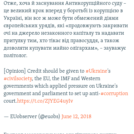
Отже, хоча й заснування Антикорупційного суду –
це великий крок вперед у боротьбі із корупцією в
Україні, він все ж може бути обмежений діями
європейських урядів, які «продовжують закривати
очі на джерело незаконного капіталу та надавати
притулку тим, хто тікає від правосуддя, а також
дозволяти купувати майно олігархам», – зауважує
політолог.
[Opinion] Credit should be given to
#Ukraine
's
#civilsociety
, the EU, the IMF and Western
governments which applied pressure on Ukraine's
government and parliament to set up anti-
#corruption
court.
https://t.co/ZJYEG4uyIv
— EUobserver (@euobs)
June 12, 2018