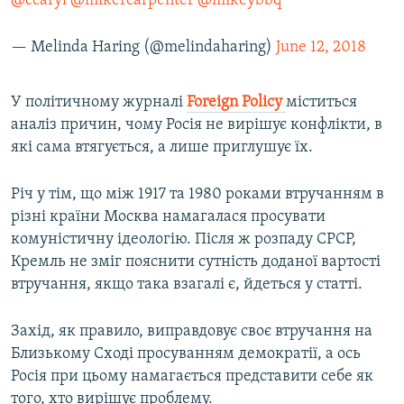
@ccaryl
@mikercarpenter
@mikeybbq
— Melinda Haring (@melindaharing)
June 12, 2018
У політичному журналі
Foreign Policy
міститься
аналіз причин, чому Росія не вирішує конфлікти, в
які сама втягується, а лише приглушує їх.
Річ у тім, що між 1917 та 1980 роками втручанням в
різні країни Москва намагалася просувати
комуністичну ідеологію. Після ж розпаду СРСР,
Кремль не зміг пояснити сутність доданої вартості
втручання, якщо така взагалі є, йдеться у статті.
Захід, як правило, виправдовує своє втручання на
Близькому Сході просуванням демократії, а ось
Росія при цьому намагається представити себе як
того, хто вирішує проблему.