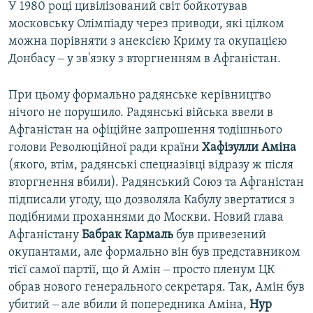
У 1980 році цивілізований світ бойкотував
московську Олімпіаду через приводи, які цілком
можна порівняти з анексією Криму та окупацією
Донбасу ‒ у зв'язку з вторгненням в Афганістан.
При цьому формально радянське керівництво
нічого не порушило. Радянські війська ввели в
Афганістан на офіційне запрошення тодішнього
голови Революційної ради країни
Хафізулли Аміна
(якого, втім, радянські спецназівці відразу ж після
вторгнення вбили). Радянський Союз та Афганістан
підписали угоду, що дозволяла Кабулу звертатися з
подібними проханнями до Москви. Новий глава
Афганістану
Бабрак Кармаль
був привезений
окупантами, але формально він був представником
тієї самої партії, що й Амін ‒ просто пленум ЦК
обрав нового генерального секретаря. Так, Амін був
убитий ‒ але вбили й попередника Аміна,
Нур