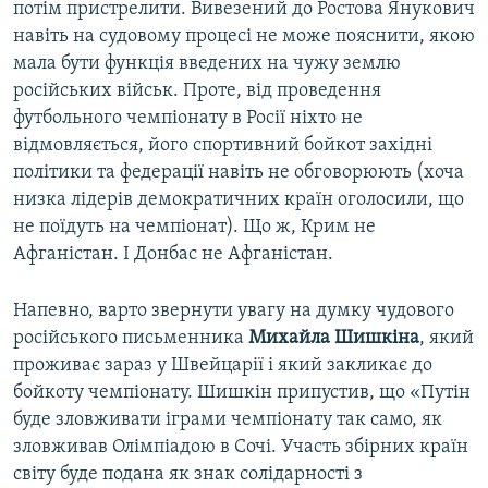
потім пристрелити. Вивезений до Ростова Янукович
навіть на судовому процесі не може пояснити, якою
мала бути функція введених на чужу землю
російських військ. Проте, від проведення
футбольного чемпіонату в Росії ніхто не
відмовляється, його спортивний бойкот західні
політики та федерації навіть не обговорюють (хоча
низка лідерів демократичних країн оголосили, що
не поїдуть на чемпіонат). Що ж, Крим не
Афганістан. І Донбас не Афганістан.
Напевно, варто звернути увагу на думку чудового
російського письменника
Михайла Шишкіна
, який
проживає зараз у Швейцарії і який закликає до
бойкоту чемпіонату. Шишкін припустив, що «Путін
буде зловживати іграми чемпіонату так само, як
зловживав Олімпіадою в Сочі. Участь збірних країн
світу буде подана як знак солідарності з