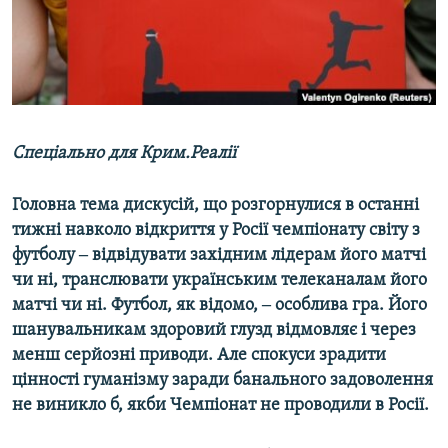
ВІДЕОУРОКИ «ELIFBE»
Русский
СВІДЧЕННЯ ОКУПАЦІЇ
Qırımtatar
УКРАЇНСЬКА ПРОБЛЕМА КРИМУ
ДОЛУЧАЙСЯ!
ІНФОГРАФІКА
Спеціально для Крим.Реалії
Головна тема дискусій, що розгорнулися в останні
Усі сайти RFE/RL
тижні навколо відкриття у Росії чемпіонату світу з
футболу ‒ відвідувати західним лідерам його матчі
чи ні, транслювати українським телеканалам його
матчі чи ні. Футбол, як відомо, ‒ особлива гра. Його
шанувальникам здоровий глузд відмовляє і через
менш серйозні приводи. Але спокуси зрадити
цінності гуманізму заради банального задоволення
не виникло б, якби Чемпіонат не проводили в Росії.