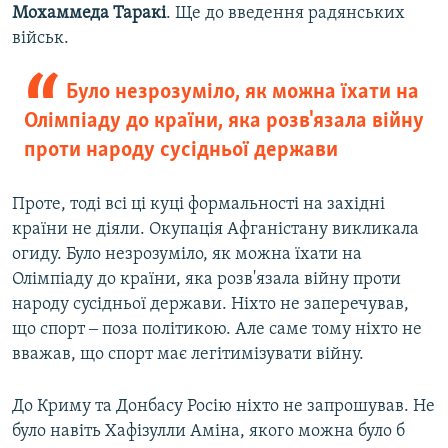
Мохаммеда Таракі
. Ще до введення радянських
військ.
Було незрозуміло, як можна їхати на
Олімпіаду до країни, яка розв'язала війну
проти народу сусідньої держави
Проте, тоді всі ці куці формальності на західні
країни не діяли. Окупація Афганістану викликала
огиду. Було незрозуміло, як можна їхати на
Олімпіаду до країни, яка розв'язала війну проти
народу сусідньої держави. Ніхто не заперечував,
що спорт ‒ поза політикою. Але саме тому ніхто не
вважав, що спорт має легітимізувати війну.
До Криму та Донбасу Росію ніхто не запрошував. Не
було навіть Хафізулли Аміна, якого можна було б