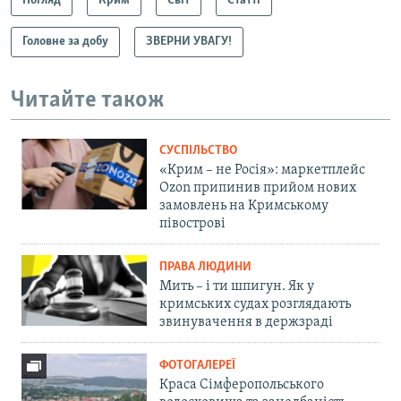
Погляд
Крим
Світ
Статті
Головне за добу
ЗВЕРНИ УВАГУ!
Читайте також
СУСПІЛЬСТВО
«Крим – не Росія»: маркетплейс
Ozon припинив прийом нових
замовлень на Кримському
півострові
ПРАВА ЛЮДИНИ
Мить – і ти шпигун. Як у
кримських судах розглядають
звинувачення в держзраді
ФОТОГАЛЕРЕЇ
Краса Сімферопольського