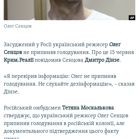
ВІДЕОУРОКИ «ELIFBE»
Русский
СВІДЧЕННЯ ОКУПАЦІЇ
Qırımtatar
Олег Сенцов
УКРАЇНСЬКА ПРОБЛЕМА КРИМУ
ДОЛУЧАЙСЯ!
ІНФОГРАФІКА
Засуджений у Росії український режисер
Олег
Сенцов
не припиняв голодування. Про це 15 червня
Крим.Реалії
повідомив Сенцова
Дмитро Дінзе
.
Усі сайти RFE/RL
«Я перевірив інформацію: Олег не припиняв
голодування. Не слухайте дезінформацію», – сказав
Дінзе.
Російський омбудсмен
Тетяна Москалькова
стверджує, що український режисер Олег Сенцов
припинив голодування в російській колонії, але
документального підтвердження цього факту