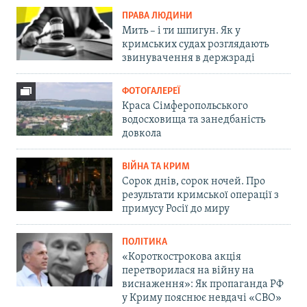
ПРАВА ЛЮДИНИ
Мить – і ти шпигун. Як у
кримських судах розглядають
звинувачення в держзраді
ФОТОГАЛЕРЕЇ
Краса Сімферопольського
водосховища та занедбаність
довкола
ВІЙНА ТА КРИМ
Сорок днів, сорок ночей. Про
результати кримської операції з
примусу Росії до миру
ПОЛІТИКА
«Короткострокова акція
перетворилася на війну на
виснаження»: Як пропаганда РФ
у Криму пояснює невдачі «СВО»