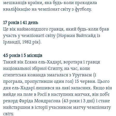
мешканців країни, яка будь-коли проходила
кваліфікацію на чемпіонат світу з футболу.
17 років і 41 день
Це вік наймолодшого гравця, який будь-коли брав
участь у чемпіонаті світу (Норман Вайтсайд із
Ірландії, 1982 рік).
45 років і 5 місяців
Такий вік Есама ель-Хадарі, воротаря і гравця
національної збірної Єгипту, на час, коли
єгипетська команда змагалася з Уругваєм (і
програла, пропустивши один гол) 15 червня. Цього
дня ель-Хадарі лишився на лаві запасних. Якщо він
вийде на поле в Росії в наступних матчах, він поб’є
рекорд Фаріда Мондраґона (43 роки і 3 дні) і стане
найстаршим в історії учасником матчу чемпіонату
світу.