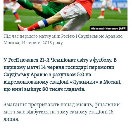
ВІДЕОУРОКИ «ELIFBE»
Русский
СВІДЧЕННЯ ОКУПАЦІЇ
Qırımtatar
УКРАЇНСЬКА ПРОБЛЕМА КРИМУ
ДОЛУЧАЙСЯ!
Під час першого матчу між Росією і Саудівською Аравією,
ІНФОГРАФІКА
Москва, 14 червня 2018 року
У Росії почався 21-й Чемпіонат світу з футболу. В
Усі сайти RFE/RL
першому матчі 14 червня господарі перемогли
Саудівську Аравію з рахунком 5:0 на
відремонтованому стадіоні «Лужники» в Москві,
що нині вміщує 80 тисяч глядачів.
Змагання протривають понад місяць, фінальний
матч має відбутися на тому самому стадіоні 15
липня.