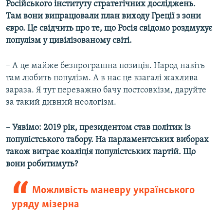
Російського інституту стратегічних досліджень.
Там вони випрацювали план виходу Греції з зони
євро. Це свідчить про те, що Росія свідомо роздмухує
популізм у цивілізованому світі.
– А це майже безпрограшна позиція. Народ навіть
там любить популізм. А в нас це взагалі жахлива
зараза. Я тут переважно бачу постсовкізм, даруйте
за такий дивний неологізм.
– Уявімо: 2019 рік, президентом став політик із
популістського табору. На парламентських виборах
також виграє коаліція популістських партій. Що
вони робитимуть?
Можливість маневру українського
уряду мізерна