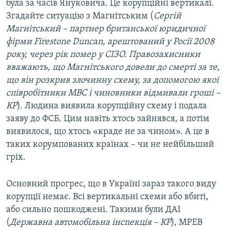
була за часів Януковича. Це корупційні вертикалі.
Згадайте ситуацію з Магнітським (
Сергій
Магнітський – партнер британської юридичної
фірми Firestone Duncan, арештований у Росії 2008
року, через рік помер у СІЗО. Правозахисники
вважають, що Магнітського довели до смерті за те,
що він розкрив злочинну схему, за допомогою якої
співробітники МВС і чиновники відмивали гроші –
КР
). Людина виявила корупційну схему і подала
заяву до ФСБ. Цим навіть хтось зайнявся, а потім
виявилося, що хтось «краде не за чином». А це в
таких корумпованих країнах – чи не нейбільший
гріх.
Основний прогрес, що в Україні зараз такого виду
корупції немає. Всі вертикальні схеми або вбиті,
або сильно пошкоджені. Такими були ДАІ
(
Державна автомобільна інспекція – КР
), МРЕВ