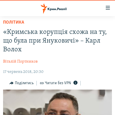
Доступність
посилання
Перейти
ПОЛІТИКА
до
НОВИНИ
«Кримська корупція схожа на ту,
основного
ВОДА.КРИМ
матеріалу
що була при Януковичі» – Карл
ВІДЕО ТА ФОТО
Перейти
Волох
до
ПОЛІТИКА
основної
Віталій Портников
БЛОГИ
навігації
Перейти
17 червень 2018, 20:30
ПОГЛЯД
до
ІНТЕРВ'Ю
Поділитись
Читати без VPN
пошуку
ВСЕ ЗА ДЕНЬ
СПЕЦПРОЕКТИ
ЯК ОБІЙТИ БЛОКУВАННЯ
ДЕПОРТАЦІЯ