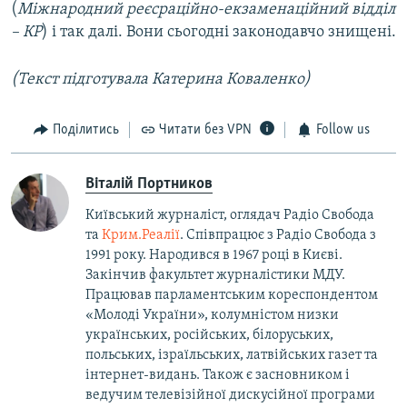
(
Міжнародний реєсраційно-екзаменаційний відділ
– КР
) і так далі. Вони сьогодні законодавчо знищені.
(Текст підготувала Катерина Коваленко)
Поділитись
Читати без VPN
Follow us
Віталій Портников
Київський журналіст, оглядач Радіо Свобода
та
Крим.Реалії
. Співпрацює з Радіо Свобода з
1991 року. Народився в 1967 році в Києві.
Закінчив факультет журналістики МДУ.
Працював парламентським кореспондентом
«Молоді України», колумністом низки
українських, російських, білоруських,
польських, ізраїльських, латвійських газет та
інтернет-видань. Також є засновником і
ведучим телевізійної дискусійної програми