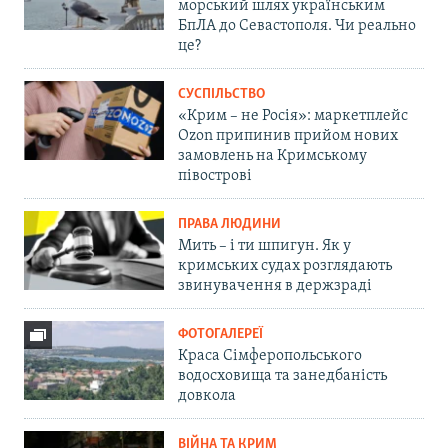
морський шлях українським
БпЛА до Севастополя. Чи реально
це?
СУСПІЛЬСТВО
«Крим – не Росія»: маркетплейс
Ozon припинив прийом нових
замовлень на Кримському
півострові
ПРАВА ЛЮДИНИ
Мить – і ти шпигун. Як у
кримських судах розглядають
звинувачення в держзраді
ФОТОГАЛЕРЕЇ
Краса Сімферопольського
водосховища та занедбаність
довкола
ВІЙНА ТА КРИМ