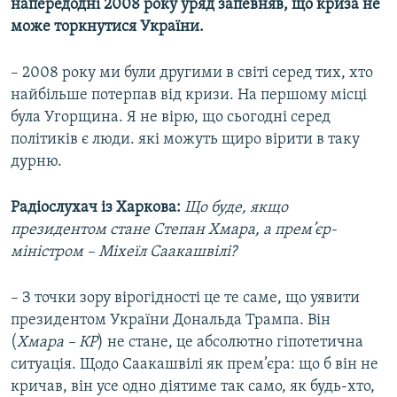
напередодні 2008 року уряд запевняв, що криза не
може торкнутися України.
– 2008 року ми були другими в світі серед тих, хто
найбільше потерпав від кризи. На першому місці
була Угорщина. Я не вірю, що сьогодні серед
політиків є люди. які можуть щиро вірити в таку
дурню.
Радіослухач із Харкова:
Що буде, якщо
президентом стане Степан Хмара, а прем’єр-
міністром – Міхеїл Саакашвілі?
– З точки зору вірогідності це те саме, що уявити
президентом України Дональда Трампа. Він
(
Хмара – КР
) не стане, це абсолютно гіпотетична
ситуація. Щодо Саакашвілі як прем’єра: що б він не
кричав, він усе одно діятиме так само, як будь-хто,