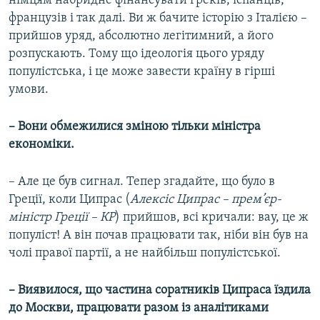
німцям набридне фінансувати греків, іспанців,
французів і так далі. Ви ж бачите історію з Італією –
прийшов уряд, абсолютно легітимний, а його
розпускають. Тому що ідеологія цього уряду
популістська, і це може завести країну в гірші
умови.
– Вони обмежилися зміною тільки міністра
економіки.
– Але це був сигнал. Тепер згадайте, що було в
Греції, коли Ципрас (
Алексіс Ципрас – прем’єр-
міністр Греції – КР
) прийшов, всі кричали: вау, це ж
популіст! А він почав працювати так, ніби він був на
чолі правої партії, а не найбільш популістської.
– Виявилося, що частина соратників Ципраса їздила
до Москви, працювати разом із аналітиками