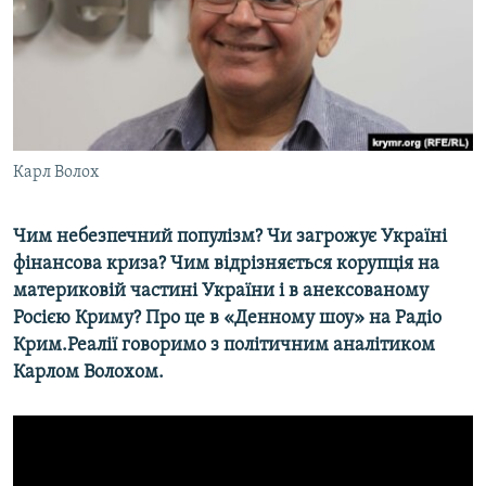
ВІДЕОУРОКИ «ELIFBE»
Русский
СВІДЧЕННЯ ОКУПАЦІЇ
Qırımtatar
УКРАЇНСЬКА ПРОБЛЕМА КРИМУ
ДОЛУЧАЙСЯ!
ІНФОГРАФІКА
Карл Волох
Чим небезпечний популізм? Чи загрожує Україні
Усі сайти RFE/RL
фінансова криза? Чим відрізняється корупція на
материковій частині України і в анексованому
Росією Криму? Про це в «Денному шоу» на Радіо
Крим.Реалії говоримо з політичним аналітиком
Карлом Волохом.