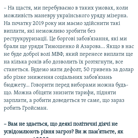
– На щастя, ми перебуваємо в таких умовах, коли
можливість маневру українського уряду мізерна.
На початку 2019 року ми маємо здійснити такі
виплати, які неможливо зробити без
реструкруризації. Це боргові забов’язання, які ми
брали ще уряди Тимошенко й Азарова… Якщо в нас
не буде доброї волі МВФ, який перенесе виплати ще
на кілька років або дозволить їх розтягнути, все
станеться. Будемо мати дефолт, 50 гривень за долар
або різке зниження соціальних забов’язань
бюджету… Говорити перед виборами можна будь-
що. Можна обіцяти знизити тарифи, підняти
зарплати, а робити доведеться те саме, що зараз
робить Гройсман.
– Вам не здається, що деякі політичні діячі не
усвідомлюють рівня загроз? Ви ж пам’ятаєте, як