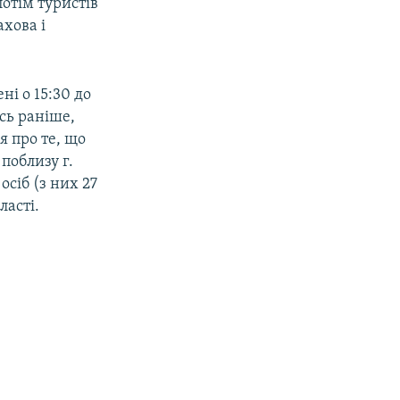
потім туристів
ахова і
і о 15:30 до
ось раніше,
я про те, що
поблизу г.
осіб (з них 27
ласті.