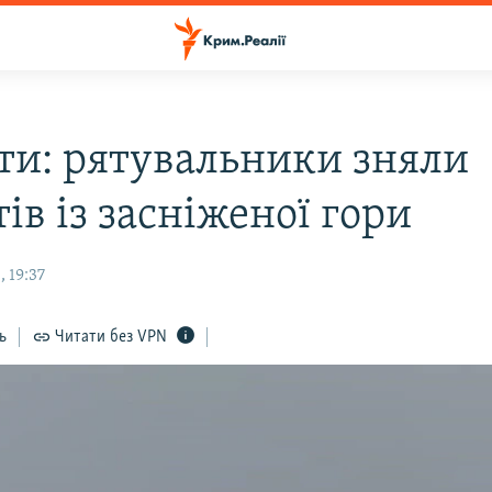
ти: рятувальники зняли
ів із засніженої гори
 19:37
ь
Читати без VPN