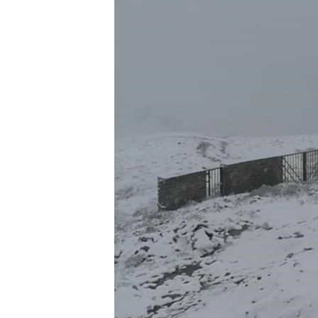
ВІДЕОУРОКИ «ELIFBE»
СВІДЧЕННЯ ОКУПАЦІЇ
УКРАЇНСЬКА ПРОБЛЕМА КРИМУ
ІНФОГРАФІКА