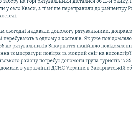
 табору на горі рятувальники дісталися об 11-й ранку, 
и у село Кваси, а пізніше переправили до райцентру Р
хостелі.
м сьогодні надавали допомогу рятувальники, доправлен
зі перебувають в одному з хостелів. Як уже повідомлял
:55 до рятувальників Закарпаття надійшло повідомленн
ня температури повітря та мокрий сніг на високогір’ї 
вського району потребує допомоги група туристів із 35 
відомили в управлінні ДСНС України в Закарпатській об