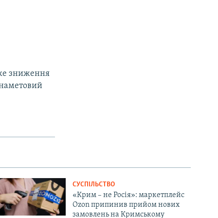
ізке зниження
 наметовий
СУСПІЛЬСТВО
«Крим – не Росія»: маркетплейс
Ozon припинив прийом нових
замовлень на Кримському