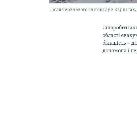
Після червневого снігопаду в Карпатах,
Співробітник
області еваку
більшість – ді
допомоги і пе