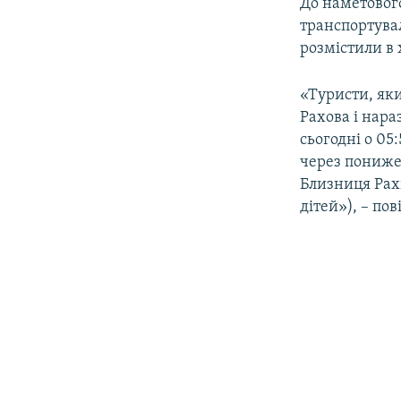
До наметового
транспортувал
розмістили в 
«Туристи, яки
Рахова і нара
сьогодні о 05
через понижен
Близниця Рахі
дітей»), – по