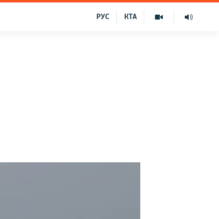
РУС
КТА