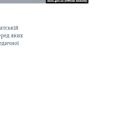
атській
еред яких
едичної