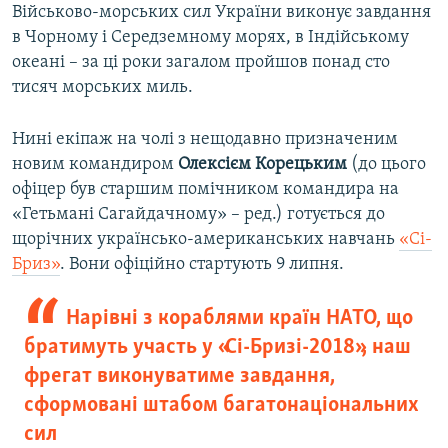
Військово-морських сил України виконує завдання
в Чорному і Середземному морях, в Індійському
океані – за ці роки загалом пройшов понад сто
тисяч морських миль.
Нині екіпаж на чолі з нещодавно призначеним
новим командиром
Олексієм Корецьким
(до цього
офіцер був старшим помічником командира на
«Гетьмані Сагайдачному» – ред.) готується до
щорічних українсько-американських навчань
«Сі-
Бриз»
. Вони офіційно стартують 9 липня.
Нарівні з кораблями країн НАТО, що
братимуть участь у «Сі-Бризі-2018», наш
фрегат виконуватиме завдання,
сформовані штабом багатонаціональних
сил