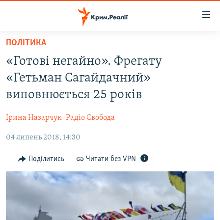
Доступність
посилання
Перейти
ПОЛІТИКА
до
НОВИНИ
«Готові негайно». Фрегату
основного
ВОДА.КРИМ
матеріалу
«Гетьман Сагайдачний»
ВІДЕО ТА ФОТО
Перейти
виповнюється 25 років
до
ПОЛІТИКА
основної
Ірина Назарчук
Радіо Свобода
БЛОГИ
навігації
Перейти
04 липень 2018, 14:30
ПОГЛЯД
до
ІНТЕРВ'Ю
Поділитись
Читати без VPN
пошуку
ВСЕ ЗА ДЕНЬ
СПЕЦПРОЕКТИ
ЯК ОБІЙТИ БЛОКУВАННЯ
ДЕПОРТАЦІЯ