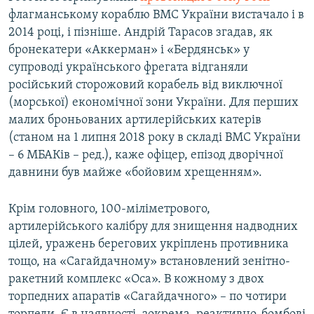
флагманському кораблю ВМС України вистачало і в
2014 році, і пізніше. Андрій Тарасов згадав, як
бронекатери «Аккерман» і «Бердянськ» у
супроводі українського фрегата відганяли
російський сторожовий корабель від виключної
(морської) економічної зони України. Для перших
малих броньованих артилерійських катерів
(станом на 1 липня 2018 року в складі ВМС України
– 6 МБАКів – ред.), каже офіцер, епізод дворічної
давнини був майже «бойовим хрещенням».
Крім головного, 100-міліметрового,
артилерійського калібру для знищення надводних
цілей, уражень берегових укріплень противника
тощо, на «Сагайдачному» встановлений зенітно-
ракетний комплекс «Оса». В кожному з двох
торпедних апаратів «Сагайдачного» – по чотири