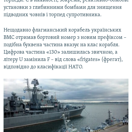
торпеди. Є в наявності, зокрема, реактивно-бомбові
установки з глибинними бомбами для знищення
підводних човнів і торпед супротивника.
Нещодавно флагманський корабель українських
ВМС отримав бортовий номер з новим префіксом –
подібна буквена частина вказує на клас корабля.
Цифрова частина «130» залишилась звичною, а
літеру U замінила F – від слова «frigates» (фрегат),
відповідно до класифікації НАТО.