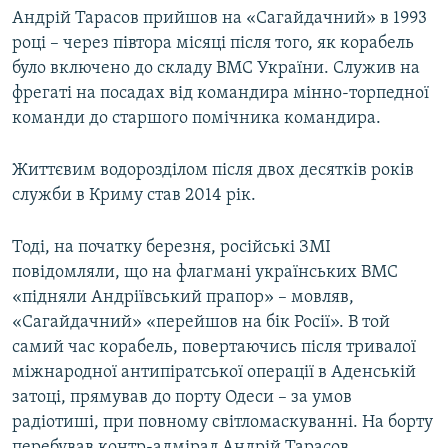
Андрій Тарасов прийшов на «Сагайдачний» в 1993
році – через півтора місяці після того, як корабель
було включено до складу ВМС України. Служив на
фрегаті на посадах від командира мінно-торпедної
команди до старшого помічника командира.
Життєвим водорозділом після двох десятків років
служби в Криму став 2014 рік.
Тоді, на початку березня, російські ЗМІ
повідомляли, що на флагмані українських ВМС
«підняли Андріївський прапор» – мовляв,
«Сагайдачний» «перейшов на бік Росії». В той
самий час корабель, повертаючись після тривалої
міжнародної антипіратської операції в Аденській
затоці, прямував до порту Одеси – за умов
радіотиші, при повному світломаскуванні. На борту
перебував контр-адмірал Андрій Тарасов.