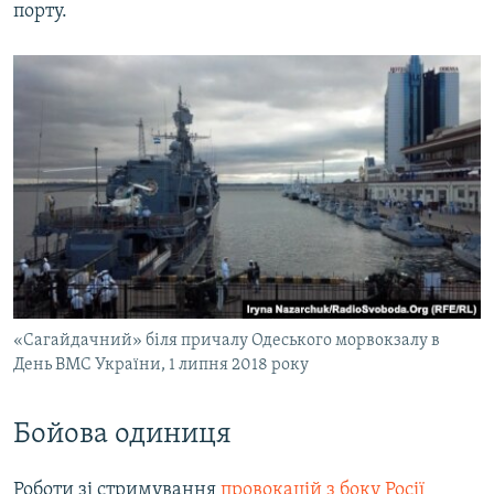
порту.
«Сагайдачний» біля причалу Одеського морвокзалу в
День ВМС України, 1 липня 2018 року
​Бойова одиниця
Роботи зі стримування
провокацій з боку Росії