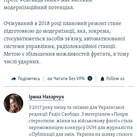
Проте «Сагайдачний» має високий
модернізаційний потенціал.
Очікуваний в 2018 році плановий ремонт стане
підготовкою до модернізації, яка, зокрема,
стосуватиметься засобів зв’язку, автоматизованої
системи управління, радіолокаційної станції.
Метою є збільшення можливостей фрегата, в тому
числі ударних.
Поділитись
Читати без VPN
Follow us
Ірина Назарчук
З 2017 року пишу та знімаю для Української
редакції Радіо Свобода. З матеріалом «Попри
стереотипи: жінки на військовому флоті» стала
переможницею конкурсу ООН для журналістів
«Публікації для змін. Україна на шляху сталого