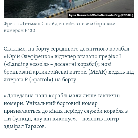
Фрегат «Гетьман Сагайдачний» з новим бортовим
номером F 130
Скажімо, на борту середнього десантного корабля
«Юрій Олефіренко» відтепер вказано префікс L
(«Landing vessels» – десантні кораблі); нові
броньовані артилерійські катери (МБАК) ходять під
літерою P («patrol») на борту.
«Донедавна наші кораблі мали лише тактичні
номери. Унікальний бортовий номер
призначається до кінця періоду служби корабля в
тій функції, яку він виконує», – пояснив контр-
адмірал Тарасов.