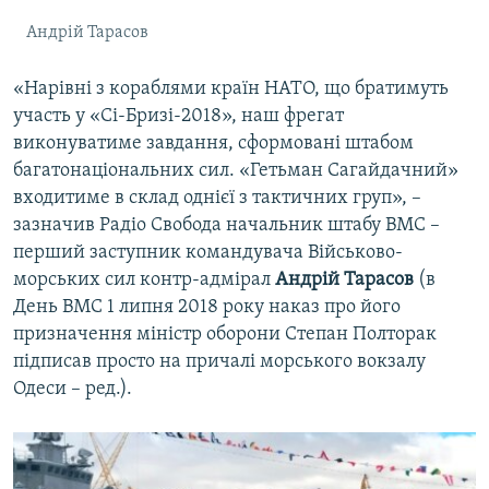
Андрій Тарасов
«Нарівні з кораблями країн НАТО, що братимуть
участь у «Сі-Бризі-2018», наш фрегат
виконуватиме завдання, сформовані штабом
багатонаціональних сил. «Гетьман Сагайдачний»
входитиме в склад однієї з тактичних груп», –
зазначив Радіо Свобода начальник штабу ВМС –
перший заступник командувача Військово-
морських сил контр-адмірал
Андрій Тарасов
(в
День ВМС 1 липня 2018 року наказ про його
призначення міністр оборони Степан Полторак
підписав просто на причалі морського вокзалу
Одеси – ред.).