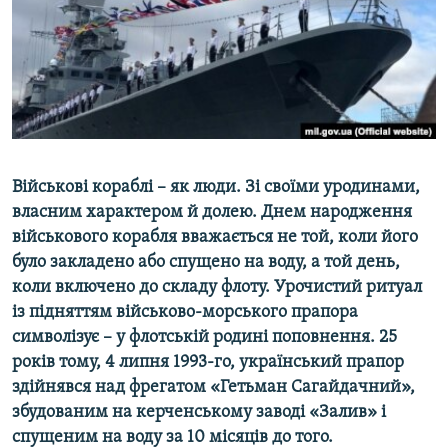
ВІДЕОУРОКИ «ELIFBE»
Русский
СВІДЧЕННЯ ОКУПАЦІЇ
Qırımtatar
УКРАЇНСЬКА ПРОБЛЕМА КРИМУ
ДОЛУЧАЙСЯ!
ІНФОГРАФІКА
Військові кораблі – як люди. Зі своїми уродинами,
власним характером й долею. Днем народження
Усі сайти RFE/RL
військового корабля вважається не той, коли його
було закладено або спущено на воду, а той день,
коли включено до складу флоту. Урочистий ритуал
із підняттям військово-морського прапора
символізує – у флотській родині поповнення. 25
років тому, 4 липня 1993-го, український прапор
здійнявся над фрегатом «Гетьман Сагайдачний»,
збудованим на керченському заводі «Залив» і
спущеним на воду за 10 місяців до того.