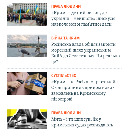
ПРАВА ЛЮДИНИ
«Крим – єдиний регіон, де
українці – меншість»: дискусія
навколо нової пам'ятної дати
ВІЙНА ТА КРИМ
Російська влада обіцяє закрити
морський шлях українським
БпЛА до Севастополя. Чи реально
це?
СУСПІЛЬСТВО
«Крим – не Росія»: маркетплейс
Ozon припинив прийом нових
замовлень на Кримському
півострові
ПРАВА ЛЮДИНИ
Мить – і ти шпигун. Як у
кримських судах розглядають