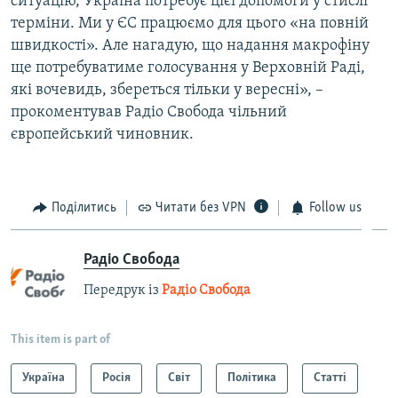
ситуацію, Україна потребує цієї допомоги у стислі
терміни. Ми у ЄС працюємо для цього «на повній
швидкості». Але нагадую, що надання макрофіну
ще потребуватиме голосування у Верховній Раді,
які вочевидь, збереться тільки у вересні», –
прокоментував Радіо Свобода чільний
європейський чиновник.
Поділитись
Читати без VPN
Follow us
Радіо Свобода
Передрук із
Радіо Свобода
This item is part of
Україна
Росія
Світ
Політика
Статті