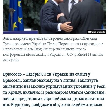
ВІДЕОУРОКИ «ELIFBE»
Русский
СВІДЧЕННЯ ОКУПАЦІЇ
Qırımtatar
УКРАЇНСЬКА ПРОБЛЕМА КРИМУ
ДОЛУЧАЙСЯ!
ІНФОГРАФІКА
Зліва направо: президент Європейської ради Дональд
Туск, президент України Петро Порошенко та президент
Єврокомісії Жан-Клод Юнкер на спільній прес-
Усі сайти RFE/RL
конференції після саміту «Україна – ЄС» у Києві 13 липня
2017 року
Брюссель – Лідери ЄС та України на саміті у
Брюсселі, запланованому на 9 липня, закличуть
звільнити незаконно утримуваних українців у Росії
та Криму, включно із режисером Олегом Сенцовим,
заявив представник європейських дипломатичних
кіл. Водночас, повідомив він, хоча «лейтмотивом»