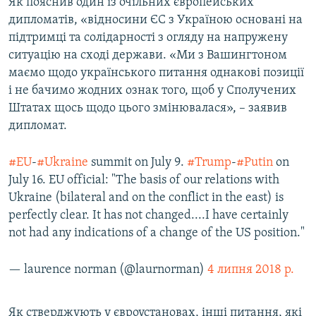
Як пояснив один із очільних європейських
дипломатів, «відносини ЄС з Україною основані на
підтримці та солідарності з огляду на напружену
ситуацію на сході держави. «Ми з Вашингтоном
маємо щодо українського питання однакові позиції
і не бачимо жодних ознак того, щоб у Сполучених
Штатах щось щодо цього змінювалася», – заявив
дипломат.
#EU
-
#Ukraine
summit on July 9.
#Trump
-
#Putin
on
July 16. EU official: "The basis of our relations with
Ukraine (bilateral and on the conflict in the east) is
perfectly clear. It has not changed....I have certainly
not had any indications of a change of the US position."
— laurence norman (@laurnorman)
4 липня 2018 р.
Як стверджують у євроустановах, інші питання, які