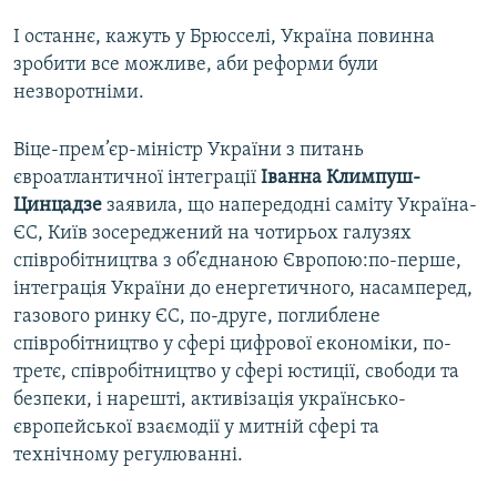
І останнє, кажуть у Брюсселі, Україна повинна
зробити все можливе, аби реформи були
незворотніми.
Віце-прем’єр-міністр України з питань
євроатлантичної інтеграції
Іванна Климпуш-
Цинцадзе
заявила, що напередодні саміту Україна-
ЄС, Київ зосереджений на чотирьох галузях
співробітництва з об’єднаною Європою:по-перше,
інтеграція України до енергетичного, насамперед,
газового ринку ЄС, по-друге, поглиблене
співробітництво у сфері цифрової економіки, по-
третє, співробітництво у сфері юстиції, свободи та
безпеки, і нарешті, активізація українсько-
європейської взаємодії у митній сфері та
технічному регулюванні.