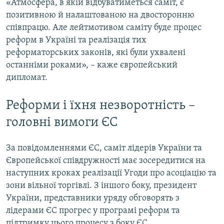
«Атмосфера, в якій відбуватиметься саміт, є
позитивною й налаштованою на двосторонню
співпрацю. Але лейтмотивом саміту буде процес
реформ в Україні та реалізація тих
реформаторських законів, які були ухвалені
останніми роками», – каже європейський
дипломат.
Реформи і їхня незворотність –
головні вимоги ЄС
За повідомленнями ЄС, саміт лідерів України та
Європейської співдружності має зосередитися на
наступних кроках реалізації Угоди про асоціацію та
зони вільної торгівлі. З іншого боку, президент
України, представники уряду обговорять з
лідерами ЄС прогрес у програмі реформ та
підтримку цього процесу з боку ЄС.