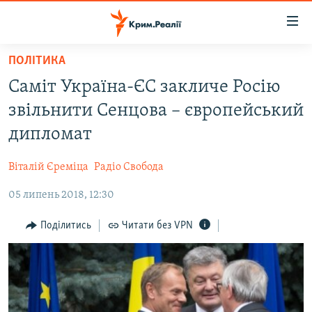
Доступність
посилання
Перейти
ПОЛІТИКА
до
НОВИНИ
Саміт Україна-ЄС закличе Росію
основного
ВОДА.КРИМ
матеріалу
звільнити Сенцова – європейський
ВІДЕО ТА ФОТО
Перейти
дипломат
до
ПОЛІТИКА
основної
Віталій Єреміца
Радіо Свобода
БЛОГИ
навігації
Перейти
05 липень 2018, 12:30
ПОГЛЯД
до
ІНТЕРВ'Ю
Поділитись
Читати без VPN
пошуку
ВСЕ ЗА ДЕНЬ
СПЕЦПРОЕКТИ
ЯК ОБІЙТИ БЛОКУВАННЯ
ДЕПОРТАЦІЯ