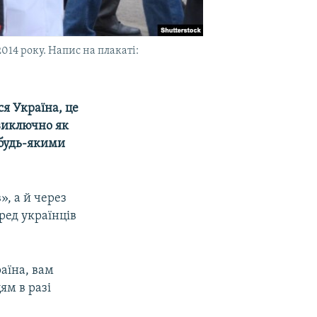
014 року. Напис на плакаті:
ся Україна, це
 виключно як
 будь-якими
», а й через
ред українців
аїна, вам
ям в разі