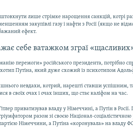
ідштовхнути лише стрімке нарощення санкцій, котрі ра
ншенням закупівлі газу і нафти з Росії (якщо не відмо
бажаний ефект.
ажає себе ватажком зграї «щасливих
манію перемоги» російського президента, потрібно сп
ихотип Путіна, який дуже схожий із психотипом Адольф
ишнього невдахи, котрий, нарешті ставши успішним, т
ся в своїх очах і очах інших, що стає каліфом на час.
Гітлер приватизував владу у Німеччині, а Путін в Росії. 
тріумфатором разом зі своєю Націонал-соціалістичною
партією Німеччини, а Путіна «коронувала» на владу Ф