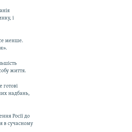
манія
нку, і
все менше.
м».
льшість
собу життя.
е готові
ших надбань,
ння Росії до
ня в сучасному