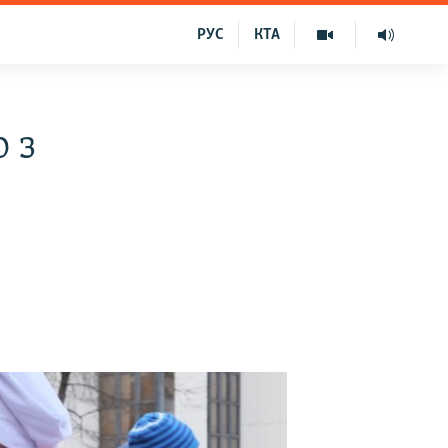
РУС
КТА
 з