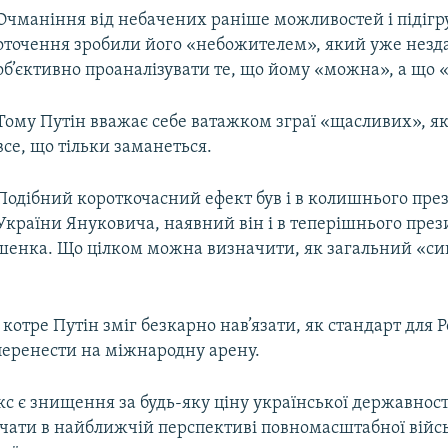
Очманіння від небачених раніше можливостей і підіг
оточення зробили його «небожителем», який уже незд
об’єктивно проаналізувати те, що йому «можна», а що «
Тому Путін вважає себе ватажком зграї «щасливих», я
все, що тільки заманеться.
Подібний короткочасний ефект був і в колишнього пре
України Януковича, наявний він і в теперішнього пре
ашенка. Що цілком можна визначити, як загальний «с
котре Путін зміг безкарно нав’язати, як стандарт для Ро
перенести на міжнародну арену.
кс є знищення за будь-яку ціну української державност
ати в найближчій перспективі повномасштабної військ