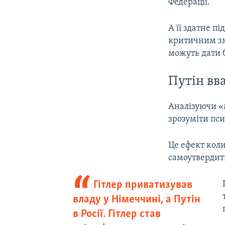
Федерації.
А її здатне п
критичним зме
можуть дати 
Путін вв
Аналізуючи «
зрозуміти пс
Це ефект кол
самоутвердити
Гітлер приватизував
владу у Німеччині, а Путін
в Росії. Гітлер став