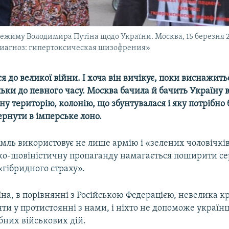
режиму Володимира Путіна щодо України. Москва, 15 березня 2
иагноз: гипертоксическая шизофрения»
ся до великої війни. І хоча він вичікує, поки виснажить
ьки до певного часу. Москва бачила й бачить Україну
ну територію, колонію, що збунтувалася і яку потрібно
рнути в імперське лоно.
мль використовує не лише армію і «зелених чоловічків
ко-шовіністичну пропаганду намагається поширити се
«гібридного страху».
на, в порівнянні з Російською Федерацією, невелика кр
яти у протистоянні з нами, і ніхто не допоможе українц
них військових дій.