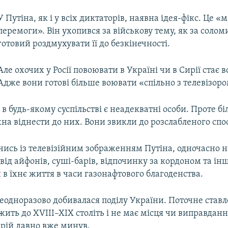
У Путіна, як і у всіх диктаторів, наявна ідея-фікс. Це «
перемоги». Він ухопився за військову тему, як за соломи
готовий роздмухувати її до безкінечності.
Але охочих у Росії повоювати в Україні чи в Сирії стає 
Адже вони готові більше воювати «спільно з телевізоро
 в будь-якому суспільстві є неадекватні особи. Проте бі
на віднести до них. Вони звикли до розслабленого спо
чись із телевізійним зображенням Путіна, одночасно н
від айфонів, суші-барів, відпочинку за кордоном та ін
 в їхнє життя в часи газонафтового благоденства.
одноразово добивалася поділу України. Поточне ставле
ить до XVIII–XIX століть і не має місця чи виправдан
перій давно вже минув.