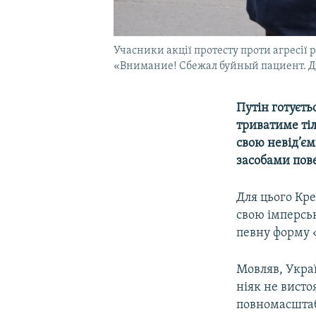
Учасники акції протесту проти агресії 
«Внимание! Сбежал буйный пациент. Д
Путін готуєть
триватиме тіл
свою невід’єм
засобами пове
Для цього Кре
свою імперсь
певну форму 
Мовляв, Украї
ніяк не висто
повномасштаб