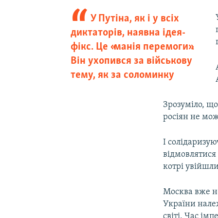
У Путіна, як і у всіх
диктаторів, наявна ідея-
фікс. Це «манія перемоги».
Він ухопився за військову
тему, як за соломинку
Зрозуміло, що
росіян не мож
І солідаризую
відмовлятися 
котрі увійшли
Москва вже не
України належ
світі. Час ім