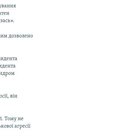
рування
атен
зась».
ким дозволено
зидента
зидента
индром
сії, він
і. Тому не
ової агресії