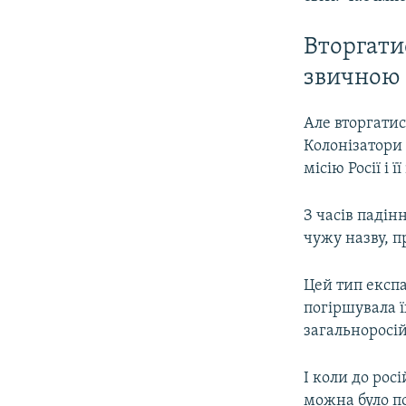
Вторгатис
звичною
Але вторгатис
Колонізатори 
місію Росії і 
З часів падін
чужу назву, п
Цей тип експа
погіршувала ї
загальноросі
І коли до рос
можна було по