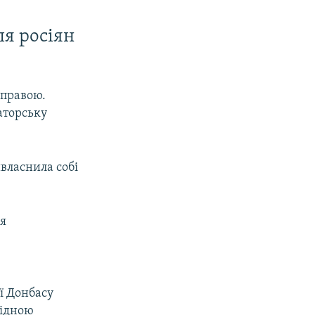
ля росіян
справою.
аторську
ивласнила собі
ія
ії Донбасу
хідною