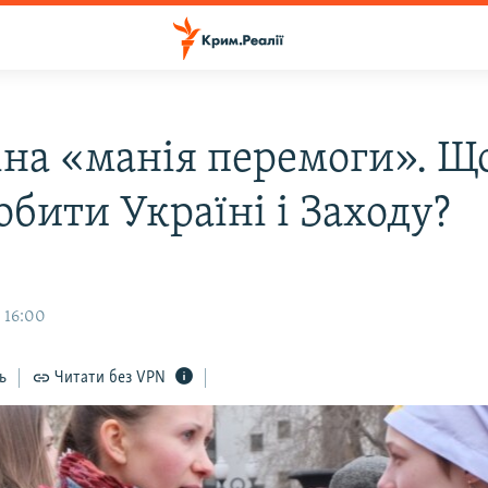
іна «манія перемоги». Що
обити Україні і Заходу?
 16:00
ь
Читати без VPN