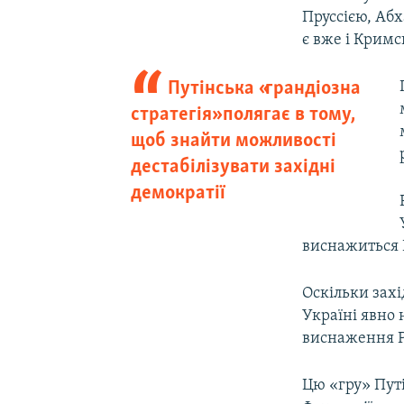
Пруссією, Аб
є вже і Кримс
Путінська «грандіозна
стратегія» полягає в тому,
щоб знайти можливості
дестабілізувати західні
демократії
виснажиться Р
Оскільки захі
Україні явно 
виснаження Ро
Цю «гру» Пут