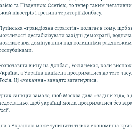
хазією та Південною Осетією, то тепер таким негатив
ький півострів і третина території Донбасу.
Путінська «грандіозна стратегія» полягає в тому, щоб 
можливості дестабілізувати західні демократії, водноча
можливе для домінування над колишніми радянськи
республіками.
Розпочавши війну на Донбасі, Росія чекає, коли висна
Україна, а Україна націлена протриматися до того часу,
осія. Ці «чекання» занадто затягнулися.
дних санкцій замало, щоб Москва дала «задній хід», а
недостатньо, щоб українці могли протриматися без втра
сії.
іна з Україною може зупинити тільки економічна криза