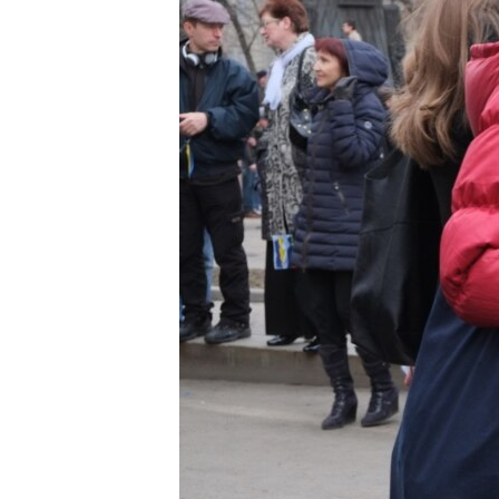
ВІДЕОУРОКИ «ELIFBE»
СВІДЧЕННЯ ОКУПАЦІЇ
УКРАЇНСЬКА ПРОБЛЕМА КРИМУ
ІНФОГРАФІКА