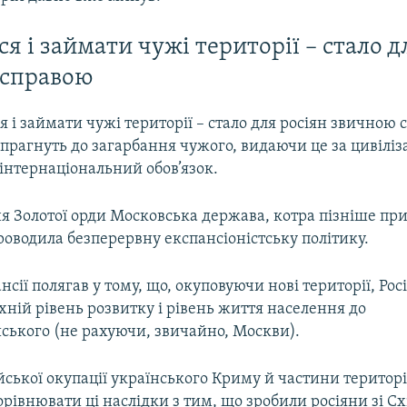
я і займати чужі території – стало д
 справою
я і займати чужі території – стало для росіян звичною 
прагнуть до загарбання чужого, видаючи це за цивіліз
її інтернаціональний обов’язок.
ня Золотої орди Московська держава, котра пізніше пр
роводила безперервну експансіоністську політику.
нсії полягав у тому, що, окуповуючи нові території, Рос
хній рівень розвитку і рівень життя населення до
йського (не рахуючи, звичайно, Москви).
ійської окупації українського Криму й частини територ
рівнювати ці наслідки з тим, що зробили росіяни зі С