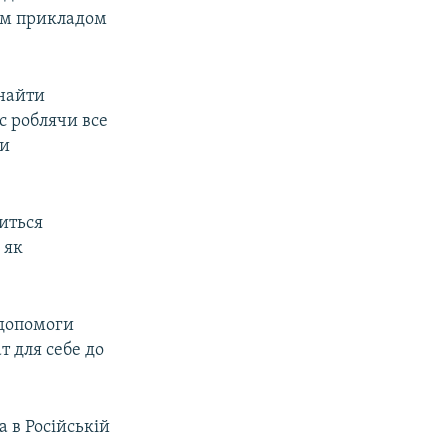
ним прикладом
знайти
с роблячи все
ми
житься
 як
 допомоги
т для себе до
 в Російській