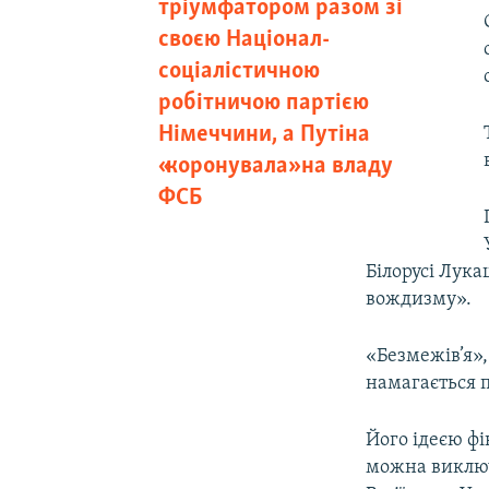
тріумфатором разом зі
своєю Націонал-
соціалістичною
робітничою партією
Німеччини, а Путіна
«коронувала» на владу
ФСБ
Білорусі Лук
вождизму».
«Безмежів’я», 
намагається 
Його ідеєю фі
можна виключ