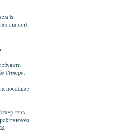
зом із
ви від неї),
»
робувати
а Гітлера.
ак поспішає
Гітлер став
 робітничою
СБ.