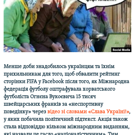
ВІДЕОУРОКИ «ELIFBE»
Русский
СВІДЧЕННЯ ОКУПАЦІЇ
Qırımtatar
УКРАЇНСЬКА ПРОБЛЕМА КРИМУ
ДОЛУЧАЙСЯ!
ІНФОГРАФІКА
Усі сайти RFE/RL
Менше доби знадобилось українцям та їхнім
прихильникам для того, щоб обвалити рейтинг
сторінки FIFA у Facebook після того, як Міжнародна
федерація футболу оштрафувала хорватського
футболіста Огнєна Вукоєвича 15 тисяч
швейцарських франків за «неспортивну
поведінку» через
відео зі словами «Слава Україні!»
,
у яких побачила політичний підтекст. Акція також
стала відповіддю кільком міжнародним виданням,
які назвали це гасло «націоналістичним». Тим