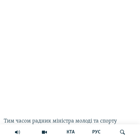
Тим часом радник міністра молоді та спорту
України
Ярослав Кучер
оголосив збір коштів на
КТА
РУС
погашення штрафу, що FIFA наклала на Огнєна