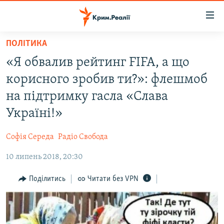
Доступність
посилання
Перейти
ПОЛІТИКА
до
НОВИНИ
«Я обвалив рейтинг FIFA, а що
основного
ВОДА.КРИМ
матеріалу
корисного зробив ти?»: флешмоб
ВІДЕО ТА ФОТО
Перейти
на підтримку гасла «Слава
до
ПОЛІТИКА
Україні!»
основної
БЛОГИ
навігації
Софія Середа
Радіо Свобода
Перейти
ПОГЛЯД
до
10 липень 2018, 20:30
ІНТЕРВ'Ю
пошуку
ВСЕ ЗА ДЕНЬ
Поділитись
Читати без VPN
СПЕЦПРОЕКТИ
ЯК ОБІЙТИ БЛОКУВАННЯ
ДЕПОРТАЦІЯ