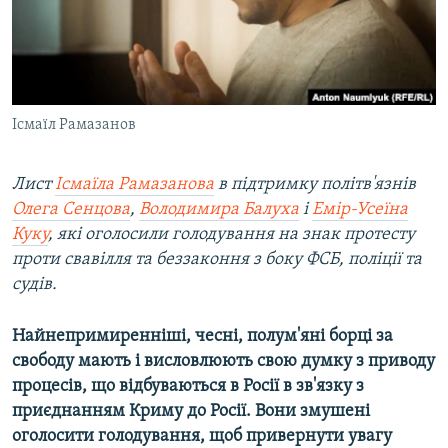
ВІДЕОУРОКИ «ELIFBE»
Русский
СВІДЧЕННЯ ОКУПАЦІЇ
Qırımtatar
УКРАЇНСЬКА ПРОБЛЕМА КРИМУ
ДОЛУЧАЙСЯ!
Ісмаїл Рамазанов
ІНФОГРАФІКА
Лист
Ісмаїла Рамазанова
в підтримку політв'язнів
Олега Сенцова
,
Володимира Балуха
і
Емір-Усеїна
Усі сайти RFE/RL
Куку
, які оголосили голодування на знак протесту
проти свавілля та беззаконня з боку ФСБ, поліції та
судів.
Найнепримиренніші, чесні, полум'яні борці за
свободу мають і висловлюють свою думку з приводу
процесів, що відбуваються в Росії в зв'язку з
приєднанням Криму до Росії. Вони змушені
оголосити голодування, щоб привернути увагу