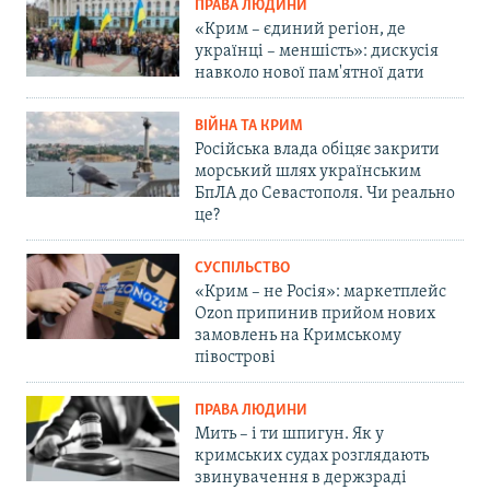
ПРАВА ЛЮДИНИ
«Крим – єдиний регіон, де
українці – меншість»: дискусія
навколо нової пам'ятної дати
ВІЙНА ТА КРИМ
Російська влада обіцяє закрити
морський шлях українським
БпЛА до Севастополя. Чи реально
це?
СУСПІЛЬСТВО
«Крим – не Росія»: маркетплейс
Ozon припинив прийом нових
замовлень на Кримському
півострові
ПРАВА ЛЮДИНИ
Мить – і ти шпигун. Як у
кримських судах розглядають
звинувачення в держзраді