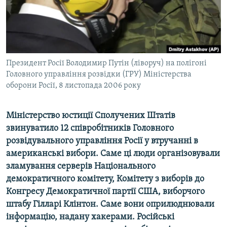
ВІДЕОУРОКИ «ELIFBE»
Русский
СВІДЧЕННЯ ОКУПАЦІЇ
Qırımtatar
УКРАЇНСЬКА ПРОБЛЕМА КРИМУ
ДОЛУЧАЙСЯ!
Президент Росії Володимир Путін (ліворуч) на полігоні
ІНФОГРАФІКА
Головного управління розвідки (ГРУ) Міністерства
оборони Росії, 8 листопада 2006 року
Усі сайти RFE/RL
Міністерство юстиції Сполучених Штатів
звинуватило 12 співробітників Головного
розвідувального управління Росії у втручанні в
американські вибори. Саме ці люди організовували
зламування серверів Національного
демократичного комітету, Комітету з виборів до
Конгресу Демократичної партії США, виборчого
штабу Гілларі Клінтон. Саме вони оприлюднювали
інформацію, надану хакерами. Російські