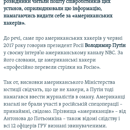
розвідники читали пошту співробітників цих
установ, оприлюднювали цю інформацію,
намагаючись видати себе за «американських
хакерів».
До речі, саме про американських хакерів у червні
2017 року говорив президент Росії
Володимир Путін
у своєму інтерв’ю американському каналу NBC. За
його словами, це американські хакери
«професійно перевели стрілки на Росію».
Так от, висновки американського Міністерства
юстиції свідчать, що це не хакери, а Путін тоді
намагався ввести журналістів в оману. Американці
взагалі не брали участі в російській спецоперації –
принаймні, свідомо. Прізвища «американців» – від
Антонова до Потьомкіна – також відомі слідству і
всі 12 офіцерів ГРУ визнані звинуваченими.