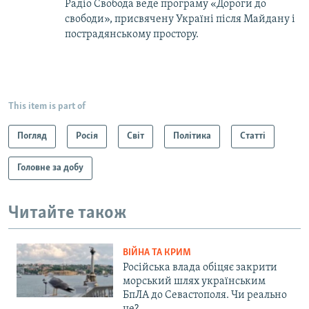
Радіо Свобода веде програму «Дороги до
свободи», присвячену Україні після Майдану і
пострадянському простору.
This item is part of
Погляд
Росія
Світ
Політика
Статті
Головне за добу
Читайте також
ВІЙНА ТА КРИМ
Російська влада обіцяє закрити
морський шлях українським
БпЛА до Севастополя. Чи реально
це?