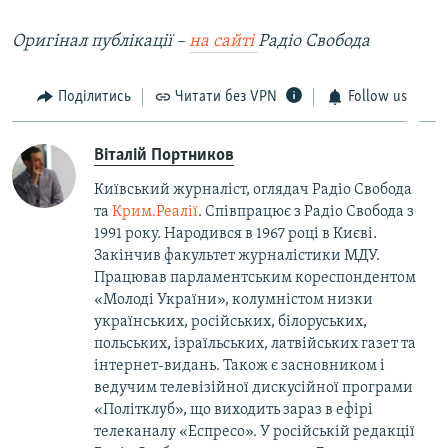
Оригінал публікації –
на сайті
Радіо Свобода
Поділитись
Читати без VPN
Follow us
Віталій Портников
Київський журналіст, оглядач Радіо Свобода
та
Крим.Реалії
. Співпрацює з Радіо Свобода з
1991 року. Народився в 1967 році в Києві.
Закінчив факультет журналістики МДУ.
Працював парламентським кореспондентом
«Молоді України», колумністом низки
українських, російських, білоруських,
польських, ізраїльських, латвійських газет та
інтернет-видань. Також є засновником і
ведучим телевізійної дискусійної програми
«Політклуб», що виходить зараз в ефірі
телеканалу «Еспресо». У російській редакції