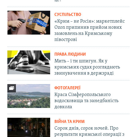
СУСПІЛЬСТВО
«Крим – не Росія»: маркетплейс
Ozon припинив прийом нових
замовлень на Кримському
півострові
ПРАВА ЛЮДИНИ
Мить – і ти шпигун. Як у
кримських судах розглядають
звинувачення в держзраді
ФОТОГАЛЕРЕЇ
Краса Сімферопольського
водосховища та занедбаність
довкола
ВІЙНА ТА КРИМ
Сорок днів, сорок ночей. Про
результати кримської операції з