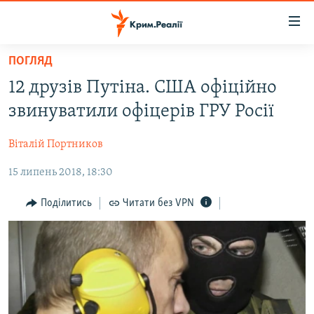
Доступність
посилання
Перейти
ПОГЛЯД
до
НОВИНИ
12 друзів Путіна. США офіційно
основного
ВОДА.КРИМ
матеріалу
звинуватили офіцерів ГРУ Росії
ВІДЕО ТА ФОТО
Перейти
до
Віталій Портников
ПОЛІТИКА
основної
15 липень 2018, 18:30
БЛОГИ
навігації
Перейти
ПОГЛЯД
Поділитись
Читати без VPN
до
ІНТЕРВ'Ю
пошуку
ВСЕ ЗА ДЕНЬ
СПЕЦПРОЕКТИ
ЯК ОБІЙТИ БЛОКУВАННЯ
ДЕПОРТАЦІЯ