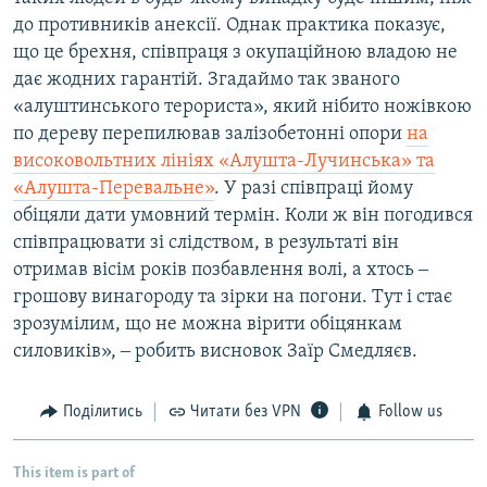
до противників анексії. Однак практика показує,
що це брехня, співпраця з окупаційною владою не
дає жодних гарантій. Згадаймо так званого
«алуштинського терориста», який нібито ножівкою
по дереву перепилював залізобетонні опори
на
високовольтних лініях «Алушта-Лучинська» та
«Алушта-Перевальне»
. У разі співпраці йому
обіцяли дати умовний термін. Коли ж він погодився
співпрацювати зі слідством, в результаті він
отримав вісім років позбавлення волі, а хтось ‒
грошову винагороду та зірки на погони. Тут і стає
зрозумілим, що не можна вірити обіцянкам
силовиків», ‒ робить висновок Заїр Смедляєв.
Поділитись
Читати без VPN
Follow us
This item is part of