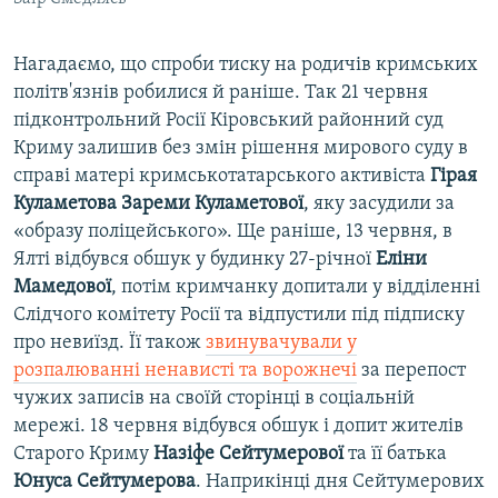
Нагадаємо, що спроби тиску на родичів кримських
політв'язнів робилися й раніше. Так 21 червня
підконтрольний Росії Кіровський районний суд
Криму залишив без змін рішення мирового суду в
справі матері кримськотатарського активіста
Гірая
Куламетова
Зареми Куламетової
, яку засудили за
«образу поліцейського». Ще раніше, 13 червня, в
Ялті відбувся обшук у будинку 27-річної
Еліни
Мамедової
, потім кримчанку допитали у відділенні
Слідчого комітету Росії та відпустили під підписку
про невиїзд. Її також
звинувачували у
розпалюванні ненависті та ворожнечі
за перепост
чужих записів на своїй сторінці в соціальній
мережі. 18 червня відбувся обшук і допит жителів
Старого Криму
Назіфе Сейтумерової
та її батька
Юнуса Сейтумерова
. Наприкінці дня Сейтумерових