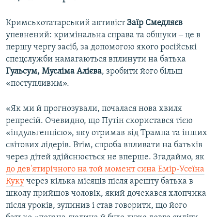
Кримськотатарський активіст
Заїр Смедляєв
упевнений: кримінальна справа та обшуки ‒ це в
першу чергу засіб, за допомогою якого російські
спецслужби намагаються вплинути на батька
Гульсум, Мусліма Алієва
, зробити його більш
«поступливим».
«Як ми й прогнозували, почалася нова хвиля
репресій. Очевидно, що Путін скористався тією
«індульгенцією», яку отримав від Трампа та інших
світових лідерів. Втім, спроба впливати на батьків
через дітей здійснюється не вперше. Згадаймо, як
до дев'ятирічного на той момент сина Емір-Усеїна
Куку
через кілька місяців після арешту батька в
школу прийшов чоловік, який дочекався хлопчика
після уроків, зупинив і став говорити, що його