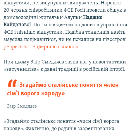
відпустили, не висунувши звинувачень. Нарешті
20 червня співробітники ФСБ Росії провели обшук в
домоволодінні жительки Алупки
Наджиє
Кайданової
. Потім її відвезли на допит в управління
ФСБ і пізніше відпустили. Подібна тенденція навіть
змусила поцікавитися, чи не почалися на півострові
репресії за гендерною ознакою
.
При цьому Заїр Смедляєв зазначає: у нової тактики
«заручництва» є давні традиції в російській історії.
Згадаймо сталінське поняття «член
сім'ї ворога народу»
Заїр Смедляєв
«Згадаймо сталінське поняття «член сім'ї ворога
народу». Фактично, до родичів заарештованих