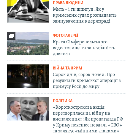
ПРАВА ЛЮДИНИ
Мить – і ти шпигун. Як у
кримських судах розглядають
звинувачення в держзраді
ФОТОГАЛЕРЕЇ
Краса Сімферопольського
водосховища та занедбаність
довкола
ВІЙНА ТА КРИМ
Сорок днів, сорок ночей. Про
результати кримської операції з
примусу Росії до миру
ПОЛІТИКА
«Короткострокова акція
перетворилася на війну на
виснаження»: Як пропаганда РФ
у Криму пояснює невдачі «СВО»
та залякує «мінними атаками»