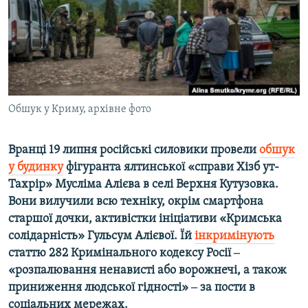
ВІДЕОУРОКИ «ELIFBE»
Русский
СВІДЧЕННЯ ОКУПАЦІЇ
Qırımtatar
УКРАЇНСЬКА ПРОБЛЕМА КРИМУ
ДОЛУЧАЙСЯ!
ІНФОГРАФІКА
Обшук у Криму, архівне фото
Вранці 19 липня російські силовики провели
обшук
Усі сайти RFE/RL
у будинку
фігуранта ялтинської «справи Хізб ут-
Тахрір» Мусліма Алієва в селі Верхня Кутузовка.
Вони вилучили всю техніку, окрім смартфона
старшої дочки, активістки ініціативи «Кримська
солідарність» Гульсум Алієвої. Їй
інкримінують
статтю 282 Кримінального кодексу Росії ‒
«розпалювання ненависті або ворожнечі, а також
приниження людської гідності» ‒ за пости в
соціальних мережах.