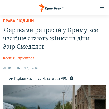
Доступність
посилання
Перейти
ПРАВА ЛЮДИНИ
до
НОВИНИ
Жертвами репресій у Криму все
основного
ВОДА.КРИМ
матеріалу
частіше стають жінки та діти ‒
ВІДЕО ТА ФОТО
Перейти
Заїр Смедляєв
до
ПОЛІТИКА
основної
Ксенія Кириллова
БЛОГИ
навігації
Перейти
21 липень 2018, 12:10
ПОГЛЯД
до
ІНТЕРВ'Ю
Поділитись
Читати без VPN
пошуку
ВСЕ ЗА ДЕНЬ
СПЕЦПРОЕКТИ
ЯК ОБІЙТИ БЛОКУВАННЯ
ДЕПОРТАЦІЯ