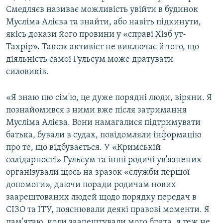
Смедляєв називає можливість увійти в будинок
Мусліма Алієва та знайти, або навіть підкинути,
якісь докази його провини у «справі Хізб ут-
Тахрір». Також активіст не виключає й того, що
діяльність самої Гульсум може дратувати
силовиків.
«Я знаю цю сім'ю, це дуже порядні люди, віряни. Я
познайомився з ними вже після затримання
Мусліма Алієва. Вони намагалися підтримувати
батька, бували в судах, повідомляли інформацію
про те, що відбувається. У «Кримській
солідарності» Гульсум та інші родичі ув'язнених
організували щось на зразок «служби першої
допомоги», даючи поради родичам нових
заарештованих людей щодо порядку передач в
СІЗО та ІТУ, пояснювали деякі правові моменти. Я
пам'ятаю, коли заарештували мого брата, я теж не