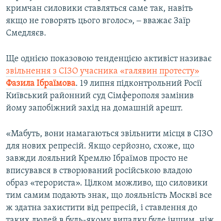
кримчан силовики ставляться саме так, навіть
якщо не говорять цього вголос», ‒ вважає Заїр
Смедляєв.
Ще однією показовою тенденцією активіст називає
звільнення з СІЗО учасника «галявин протесту»
Фазила Ібраїмова
. 19 липня підконтрольний Росії
Київський районний суд Сімферополя замінив
йому запобіжний захід на домашній арешт.
«Мабуть, вони намагаються звільнити місця в СІЗО
для нових репресій. Якщо серйозно, схоже, що
завжди лояльний Кремлю Ібраїмов просто не
вписувався в створюваний російською владою
образ «терориста». Цілком можливо, що силовики
тим самим подають знак, що лояльність Москві все
ж здатна захистити від репресій, і ставлення до
таких людей в будь-якому випадку буде іншим, ніж