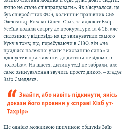
батько «погана людина й буде дуже довго сидіти,
якщо не стане співпрацювати». Як з'ясувалося, це
був співробітник ФСБ, колишній працівник СБУ
Олександр Компанійцев. Сім'я та адвокат Емір-
Усеїна подали скаргу до прокуратури та ФСБ, але
силовики у відповідь на це звинуватили самого
Куку в тому, що, перебуваючи в СІЗО, він «не
приділяє належної уваги вихованню сина» й
«допустив приставання до дитини невідомого
чоловіка». На щастя, дитину тоді не забрали, але
саме звинувачення звучить просто дико», ‒ згадує
Заїр Смедляєв.
Знайти, або навіть підкинути, якісь
докази його провини у «справі Хізб ут-
Тахрір»
Ще однією можливою причиною обшуків Заїр