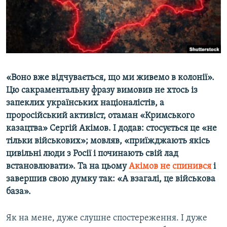
ВІДЕОУРОКИ «ELIFBE»
Русский
СВІДЧЕННЯ ОКУПАЦІЇ
Qırımtatar
УКРАЇНСЬКА ПРОБЛЕМА КРИМУ
ДОЛУЧАЙСЯ!
ІНФОГРАФІКА
«Воно вже відчувається, що ми живемо в колонії».
Цю сакраментальну фразу вимовив не хтось із
запеклих українських націоналістів, а
Усі сайти RFE/RL
проросійський активіст, отаман «Кримського
казацтва» Сергій Акімов. І додав: стосується це «не
тільки військових»; мовляв, «приїжджають якісь
цивільні люди з Росії і починають свій лад
встановлювати». Та на цьому
Акімов не спинився
і
завершив свою думку так: «А взагалі, це військова
база».
Як на мене, дуже слушне спостереження. І дуже