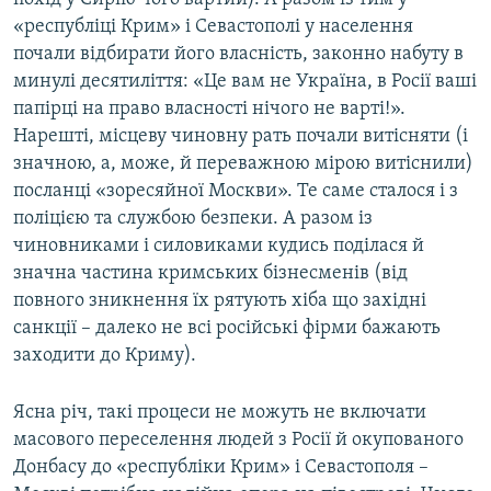
«республіці Крим» і Севастополі у населення
почали відбирати його власність, законно набуту в
минулі десятиліття: «Це вам не Україна, в Росії ваші
папірці на право власності нічого не варті!».
Нарешті, місцеву чиновну рать почали витісняти (і
значною, а, може, й переважною мірою витіснили)
посланці «зоресяйної Москви». Те саме сталося і з
поліцією та службою безпеки. А разом із
чиновниками і силовиками кудись поділася й
значна частина кримських бізнесменів (від
повного зникнення їх рятують хіба що західні
санкції – далеко не всі російські фірми бажають
заходити до Криму).
Ясна річ, такі процеси не можуть не включати
масового переселення людей з Росії й окупованого
Донбасу до «республіки Крим» і Севастополя –