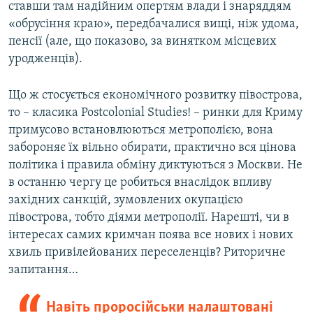
ставши там надійним опертям влади і знаряддям
«обрусіння краю», передбачалися вищі, ніж удома,
пенсії (але, що показово, за винятком місцевих
уродженців).
Що ж стосується економічного розвитку півострова,
то – класика Postcolonial Studies! – ринки для Криму
примусово встановлюються метрополією, вона
забороняє їх вільно обирати, практично вся цінова
політика і правила обміну диктуються з Москви. Не
в останню чергу це робиться внаслідок впливу
західних санкцій, зумовлених окупацією
півострова, тобто діями метрополії. Нарешті, чи в
інтересах самих кримчан поява все нових і нових
хвиль привілейованих переселенців? Риторичне
запитання…
Навіть проросійськи налаштовані