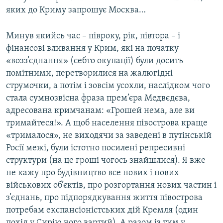
яких до Криму запрошує Москва…
Минув якийсь час – півроку, рік, півтора – і
фінансові вливання у Крим, які на початку
«возз’єднання» (себто окупації) були досить
помітними, перетворилися на жалюгідні
струмочки, а потім і зовсім усохли, наслідком чого
стала сумнозвісна фраза прем’єра Медвєдєва,
адресована кримчанам: «Грошей нема, але ви
тримайтеся!». А щоб населення півострова краще
«трималося», не виходячи за заведені в путінській
Росії межі, були істотно посилені репресивні
структури (на це гроші чогось знайшлися). Я вже
не кажу про будівництво все нових і нових
військових об’єктів, про розгортання нових частин і
з’єднань, про підпорядкування життя півострова
потребам експансіоністських дій Кремля (один
похід у Сирію чого вартий). А разом із тим у