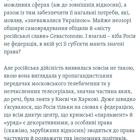
можливих сферах (аж до зовнішніх відносин), а
разом із тим забезпечити її нагальні потреби, які,
мовляв, «зневажалися Україною». Майже неозорі
обшири самоврядування обіцяли й «місту
російської слави» Севастополю. І взагалі – хіба Росія
не федерація, в якій усі її суб’єкти мають значні
права?
Але російська дійсність виявилася зовсім не такою,
якою вона виглядала у пропагандистських
передачах московського телебачення та у
незчисленних телесеріалах, значна частина яких,
до речі, була знята у Києві чи Харкові. Дуже швидко
з’ясувалося, що Росія тільки на словах є федерацією,
що всім диктує центр, що кримські «парламент» й
«уряд» є декоративними, а особливі права
(скажімо, зарубіжних відносин) зводяться до права
частувати й розважати тих іноземних політиків,