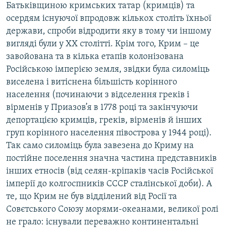
Батьківщиною кримських татар (кримців) та
осердям існуючої впродовж кількох століть їхньої
держави, спроби відродити яку в тому чи іншому
вигляді були у ХХ столітті. Крім того, Крим – це
завойована та в кілька етапів колонізована
Російською імперією земля, звідки була силоміць
виселена і витіснена більшість корінного
населення (починаючи з відселення греків і
вірменів у Приазов’я в 1778 році та закінчуючи
депортацією кримців, греків, вірменів й інших
груп корінного населення півострова у 1944 році).
Так само силоміць була завезена до Криму на
постійне поселення значна частина представників
інших етносів (від селян-кріпаків часів Російської
імперії до колгоспників СССР сталінської доби). А
те, що Крим не був відділений від Росії та
Совєтського Союзу морями-океанами, великої ролі
не грало: існували переважно континентальні