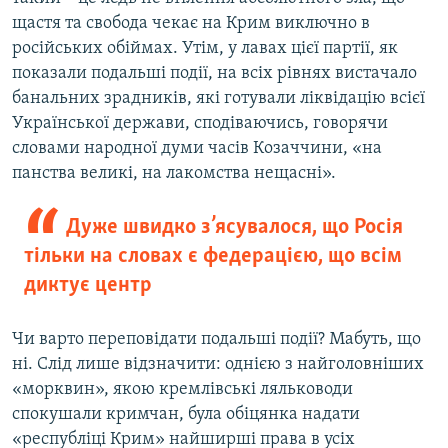
щастя та свобода чекає на Крим виключно в
російських обіймах. Утім, у лавах цієї партії, як
показали подальші події, на всіх рівнях вистачало
банальних зрадників, які готували ліквідацію всієї
Української держави, сподіваючись, говорячи
словами народної думи часів Козаччини, «на
панства великі, на лакомства нещасні».
Дуже швидко з’ясувалося, що Росія
тільки на словах є федерацією, що всім
диктує центр
Чи варто переповідати подальші події? Мабуть, що
ні. Слід лише відзначити: однією з найголовніших
«морквин», якою кремлівські ляльководи
спокушали кримчан, була обіцянка надати
«республіці Крим» найширші права в усіх