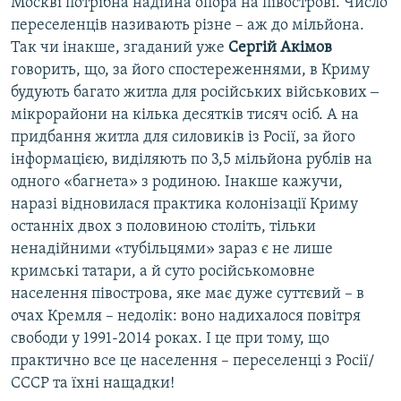
Москві потрібна надійна опора на півострові. Число
переселенців називають різне – аж до мільйона.
Так чи інакше, згаданий уже
Сергій Акімов
говорить, що, за його спостереженнями, в Криму
будують багато житла для російських військових ‒
мікрорайони на кілька десятків тисяч осіб. А на
придбання житла для силовиків із Росії, за його
інформацією, виділяють по 3,5 мільйона рублів на
одного «багнета» з родиною. Інакше кажучи,
наразі відновилася практика колонізації Криму
останніх двох з половиною століть, тільки
ненадійними «тубільцями» зараз є не лише
кримські татари, а й суто російськомовне
населення півострова, яке має дуже суттєвий – в
очах Кремля – недолік: воно надихалося повітря
свободи у 1991-2014 роках. І це при тому, що
практично все це населення – переселенці з Росії/
СССР та їхні нащадки!