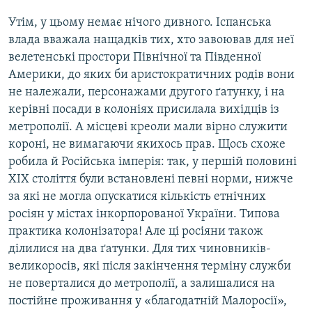
Утім, у цьому немає нічого дивного. Іспанська
влада вважала нащадків тих, хто завоював для неї
велетенські простори Північної та Південної
Америки, до яких би аристократичних родів вони
не належали, персонажами другого ґатунку, і на
керівні посади в колоніях присилала вихідців із
метрополії. А місцеві креоли мали вірно служити
короні, не вимагаючи якихось прав. Щось схоже
робила й Російська імперія: так, у першій половині
ХІХ століття були встановлені певні норми, нижче
за які не могла опускатися кількість етнічних
росіян у містах інкорпорованої України. Типова
практика колонізатора! Але ці росіяни також
ділилися на два ґатунки. Для тих чиновників-
великоросів, які після закінчення терміну служби
не поверталися до метрополії, а залишалися на
постійне проживання у «благодатній Малоросії»,