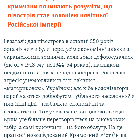
кримчани починають розуміти, що
півострів стає колонією новітньої
Російської імперії
І взагалі: для півострова в останні 250 років
органічними були передусім економічні зв’язки з
українськими землями, коли вони деформувалися
(як-от у 1918-му чи 1944-54 роках), наслідком
неодмінно ставав занепад півострова. Російська
агресія унеможливила такі зв’язки з
«материковою» Україною; але хіба колонізатори
переймаються добробутом тубільного населення? У
них інші цілі – глобально-економічні та
геополітичні. Тому зовсім не випадково сьогодні
Крим усе більше перетворюється на військовий
табір, а самі кримчани – на його обслугу. На це
працює і новозбудований Кримський міст (інша