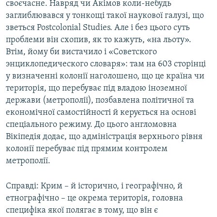
своєчасне. Навряд чи Акімов коли-небудь
заглиблювався у тонкощі такої наукової галузі, що
зветься Postcolonial Studies. Але і без цього суть
проблеми він схопив, як то кажуть, «на льоту».
Втім, йому би вистачило і «Советского
энциклопедического словаря»: там на 603 сторінці
у визначенні колонії наголошено, що це країна чи
територія, що перебуває під владою іноземної
держави (метрополії), позбавлена політичної та
економічної самостійності й керується на основі
спеціального режиму. До цього англомовна
Вікіпедія додає, що адміністрація верхнього рівня
колонії перебуває під прямим контролем
метрополії.
Справді: Крим – й історично, і географічно, й
етнографічно – це окрема територія, головна
специфіка якої полягає в тому, що він є