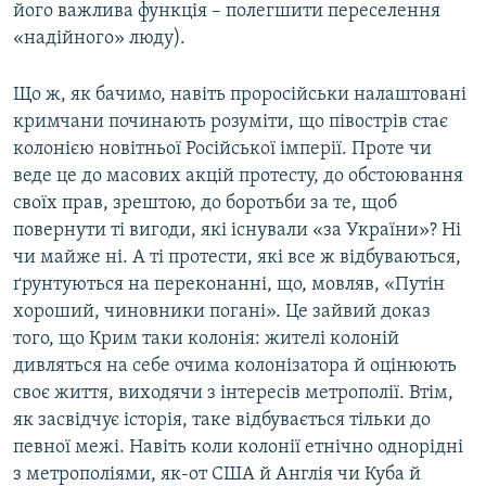
його важлива функція – полегшити переселення
«надійного» люду).
Що ж, як бачимо, навіть проросійськи налаштовані
кримчани починають розуміти, що півострів стає
колонією новітньої Російської імперії. Проте чи
веде це до масових акцій протесту, до обстоювання
своїх прав, зрештою, до боротьби за те, щоб
повернути ті вигоди, які існували «за України»? Ні
чи майже ні. А ті протести, які все ж відбуваються,
ґрунтуються на переконанні, що, мовляв, «Путін
хороший, чиновники погані». Це зайвий доказ
того, що Крим таки колонія: жителі колоній
дивляться на себе очима колонізатора й оцінюють
своє життя, виходячи з інтересів метрополії. Втім,
як засвідчує історія, таке відбувається тільки до
певної межі. Навіть коли колонії етнічно однорідні
з метрополіями, як-от США й Англія чи Куба й