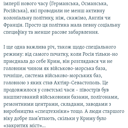
імперії нового часу (Германська, Османська,
Російська), які проводили не менш активну
колоніальну політику, ніж, скажімо, Англія чи
Франція. Просто ця політика мала певну соціальну
специфіку та менше расове забарвлення.
І ще одна важлива річ, також щодо спеціального
режиму: від самого початку, коли Росія тільки-но
приєднала до себе Крим, він розглядався чи не
головним чином як військово-морська база,
точніше, система військово-морських баз,
головною з яких став Ахтіяр-Севастополь. Це
продовжилося у совєтські часи – півострів був
нашпигований військовими базами, полігонами,
ремонтними центрами, складами, заводами з
виробництва «спецтехніки» тощо. А люди старшого
віку добре пам’ятають, скільки у Криму було
«закритих міст»…