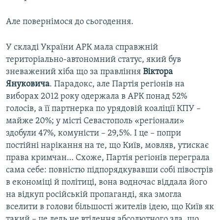
Але повернімося до сьогодення.
У складі України АРК мала справжній
територіально-автономний статус, який був
зневажений хіба що за правління
Віктора
Януковича
. Парадокс, але Партія регіонів на
виборах 2012 року одержала в АРК понад 52%
голосів, а її партнерка по урядовій коаліції КПУ –
майже 20%; у місті Севастополь «регіонали»
здобули 47%, комуністи – 29,5%. І це – попри
постійні нарікання на те, що Київ, мовляв, утискає
права кримчан… Схоже, Партія регіонів переграла
сама себе: повністю підпорядкувавши собі півострів
в економіці й політиці, вона водночас віддала його
на відкуп російській пропаганді, яка змогла
вселити в голови більшості жителів ідею, що Київ як
такий – це ледь не втілення абсолютного зла, що