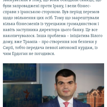
звинуватили в тому, що вони обходили санкції, що
були запроваджені проти Ірану, і вели бізнес-
справи з іранською стороною. Був період перемов
щодо звільнення цих осіб. Тому що заарештували
кілька бізнесменів із турецьким громадянством і
навіть заступника директора цього банку. Це все
накопичувалося. Інша проблема – ініціатива Білого
дому, вже Трампа – про створення зон безпеки у
Сирії, тобто передача певної автономії курдам, із
чим Ердоган не погодився.