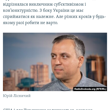
відрізнялася виключним суб’єктивізмом і
кон’юнктурністю. З боку України це має
сприйматися як належне. Але різких кроків у будь-
якому разі робити не варто.
Юрій Лісничий