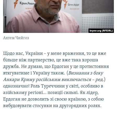
Ахтем Чийгоз
Щодо нас, України – у мене враження, то це вже
більше ніж партнерство, це вже така хороша
дружба. Не думаю, що Ердоган у це протистояння
втягуватиме і Україну також. (
Визнання з боку
Анкари Криму російським виключається – ред.
)
однозначно! Роль Туреччини у світі, особливо в
азійському регіоні… позиції сильні. Як лідер,
Ердоган не дозволить зі своєю країною, з собою
вибудовувати стосунки на другорядних ролях.