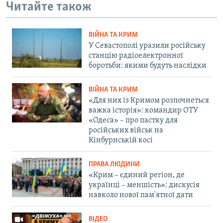
Читайте також
ВІЙНА ТА КРИМ
У Севастополі уразили російську
станцію радіоелектронної
боротьби: якими будуть наслідки
ВІЙНА ТА КРИМ
«Для них із Кримом розпочнеться
важка історія»: командир ОТУ
«Одеса» – про пастку для
російських військ на
Кінбурнській косі
ПРАВА ЛЮДИНИ
«Крим – єдиний регіон, де
українці – меншість»: дискусія
навколо нової пам'ятної дати
ВІДЕО