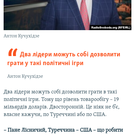
Антон Кучухідзе
Два лідери можуть собі дозволити
грати у такі політичні ігри
Антон Кучухідзе
Два лідери можуть собі дозволити грати в такі
політичні ігри. Тому що рівень товарообігу – 19
мільярдів доларів. Двосторонній. Це ніяк не б’є,
власне кажучи, по Туреччині або по США.
– Пане Лісничий, Туреччина – США – що робити