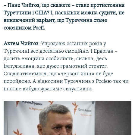
– Пане Чийгоз, що скажете – отаке протистояння
Туреччини і США? І, наскільки можна судити, не
виключений варіант, що Туреччина стане
союзником Росії.
Ахтем Чийгоз
: Упродовж останніх років у
Туреччині все достатньо емоційно. І Ердоган –
досить емоційна особистість, сильна, десь
імпульсивна, але дуже грамотний стратег.
Сподіватимемося, що «червоні лінії» не буде
перейдено. А відносини Туреччина з Росією так чи
інакше вибудовуватиме ситуативно.