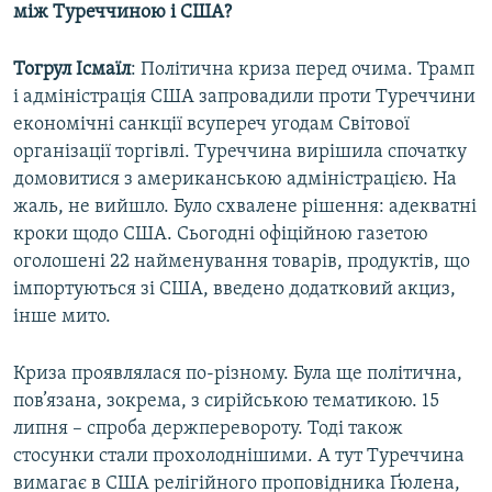
між Туреччиною і США?
Тогрул Ісмаїл
: Політична криза перед очима. Трамп
і адміністрація США запровадили проти Туреччини
економічні санкції всупереч угодам Світової
організації торгівлі. Туреччина вирішила спочатку
домовитися з американською адміністрацією. На
жаль, не вийшло. Було схвалене рішення: адекватні
кроки щодо США. Сьогодні офіційною газетою
оголошені 22 найменування товарів, продуктів, що
імпортуються зі США, введено додатковий акциз,
інше мито.
Криза проявлялася по-різному. Була ще політична,
пов’язана, зокрема, з сирійською тематикою. 15
липня – спроба держперевороту. Тоді також
стосунки стали прохолоднішими. А тут Туреччина
вимагає в США релігійного проповідника Ґюлена,