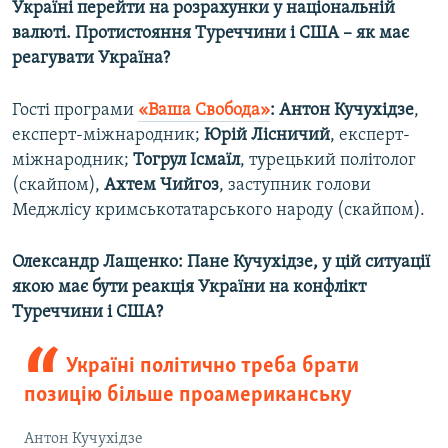
Україні перейти на розрахунки у національній
валюті. Протистояння Туреччини і США – як має
реагувати Україна?
Гості програми
«Ваша Свобода»
: Антон Кучухідзе
,
експерт-міжнародник;
Юрій Лісничий
, експерт-
міжнародник;
Тогрул Ісмаїл
, турецький політолог
(скайпом),
Ахтем Чийгоз
, заступник голови
Меджлісу кримськотатарського народу (скайпом).
Олександр Лащенко: Пане Кучухідзе, у цій ситуації
якою має бути реакція України на конфлікт
Туреччини і США?
Україні політично треба брати
позицію більше проамериканську
Антон Кучухідзе