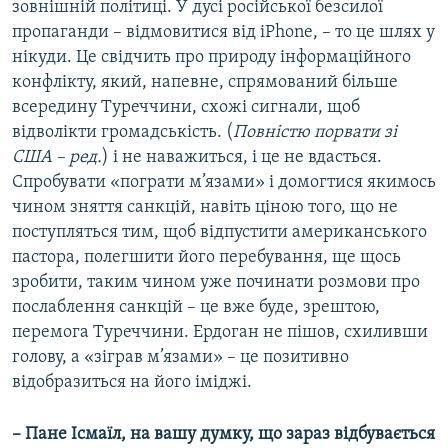
зовнішній політиці. У дусі російської безсилої
пропаганди – відмовитися від iPhone, – то це шлях у
нікуди. Це свідчить про природу інформаційного
конфлікту, який, напевне, спрямований більше
всередину Туреччини, схожі сигнали, щоб
відволікти громадськість. (
Повністю порвати зі
США – ред.
) і не наважиться, і це не вдасться.
Спробувати «пограти м’язами» і домогтися якимось
чином зняття санкцій, навіть ціною того, що не
поступляться тим, щоб відпустити американського
пастора, полегшити його перебування, ще щось
зробити, таким чином уже починати розмови про
послаблення санкцій – це вже буде, зрештою,
перемога Туреччини. Ердоган не пішов, схиливши
голову, а «зіграв м’язами» – це позитивно
відобразиться на його іміджі.
– Пане Ісмаїл, на вашу думку, що зараз відбувається