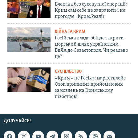
Блокада без сухопутної операції:
Крим сам себе не заправить і не
прогодує | Крим.Реалії
ВІЙНА ТА КРИМ
Російська влада обіцяє закрити
морський шлях українським
БпЛА до Севастополя. Чи реально
це?
СУСПІЛЬСТВО
«Крим – не Росія»: маркетплейс
Ozon припинив прийом нових
замовлень на Кримському
півострові
ДОЛУЧАЙСЯ!