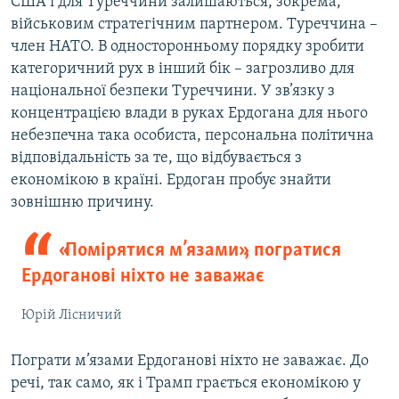
США і для Туреччини залишаються, зокрема,
військовим стратегічним партнером. Туреччина –
член НАТО. В односторонньому порядку зробити
категоричний рух в інший бік – загрозливо для
національної безпеки Туреччини. У зв’язку з
концентрацією влади в руках Ердогана для нього
небезпечна така особиста, персональна політична
відповідальність за те, що відбувається з
економікою в країні. Ердоган пробує знайти
зовнішню причину.
«Помірятися м’язами», погратися
Ердоганові ніхто не заважає
Юрій Лісничий
Пограти м’язами Ердоганові ніхто не заважає. До
речі, так само, як і Трамп грається економікою у