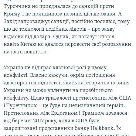
Туреччина не приєдналася до санкцій проти
Криму. І це принципова позиція цієї держави. А
Захід запроваджує санкції, постійно посилює, тому
що це технології подібних лідерів – про заяву
відмови від долара. Однак, як показує історія,
навіть Китаю не вдалося перевести свої розрахунки
на юані повністю.
Україна не відіграє ключової ролі у цьому
конфлікті. Власне кажучи, окрім погіршення
двосторонніх відносин, якась категорична позиція
України не може вплинути на перебіг цього
конфлікту. Щодо тривалості протистояння між США
і Туреччиною – це буде на невизначений термін.
Протистояння між Ердоганом і Трампом почалося
від березня 2017 року, коли в США були
заарештовані представники банку Halkbank. Їх