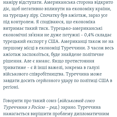
наміру відступати. Американська сторона відкрито
діє, щоб негативно вплинути на економіку країни,
на турецьку ліру. Спочатку був ажіотаж, зараз усе
під контролем. Я сподіваюся, що економіка
витримає такий тиск. Турецько-американські
економічні зв’язки не дуже потужні – 0,4% складає
турецький експорт у США. Американці також не на
першому місці в економіці Туреччини. З часом весь
ажіотаж заспокоїться, буде знайдене політичне
рішення. Але є нюанс. Якщо протистояння
триватиме – є й інші важелі, зокрема в галузі
військового співробітництва. Туреччина може
завдати досить серйозного удару по політиці США в
регіоні.
Говорити про такий союз (
військовий союз
Туреччини з Росією – ред.
) зарано. Туреччина
намагається вирішити проблему дипломатичним