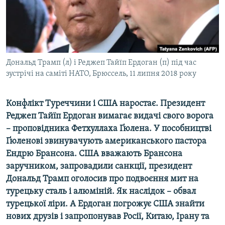
ВІДЕОУРОКИ «ELIFBE»
Русский
СВІДЧЕННЯ ОКУПАЦІЇ
Qırımtatar
УКРАЇНСЬКА ПРОБЛЕМА КРИМУ
ДОЛУЧАЙСЯ!
Дональд Трамп (л) і Реджеп Тайїп Ердоган (п) під час
ІНФОГРАФІКА
зустрічі на саміті НАТО, Брюссель, 11 липня 2018 року
Конфлікт Туреччини і США наростає. Президент
Усі сайти RFE/RL
Реджеп Тайїп Ердоган вимагає видачі свого ворога
– проповідника Фетхуллаха Ґюлена. У пособництві
Ґюленові звинувачують американського пастора
Ендрю Брансона. США вважають Брансона
заручником, запровадили санкції, президент
Дональд Трамп оголосив про подвоєння мит на
турецьку сталь і алюміній. Як наслідок – обвал
турецької ліри. А Ердоган погрожує США знайти
нових друзів і запропонував Росії, Китаю, Ірану та