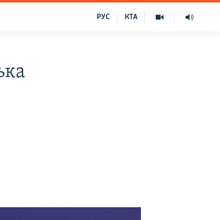
РУС
КТА
ька