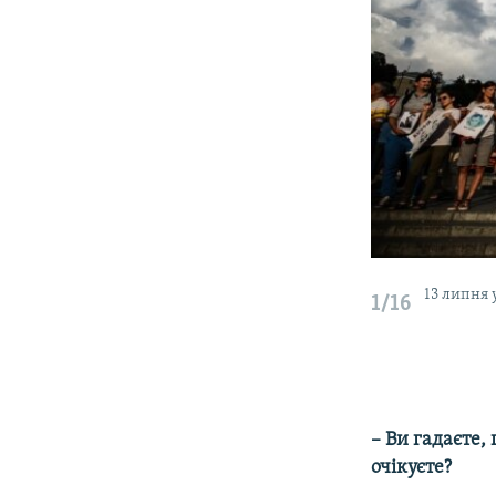
13 липня 
1/16
– Ви гадаєте,
очікуєте?