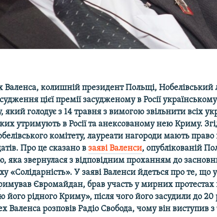
х Валенса, колишній президент Польщі, Нобелівський 
судження цієї премії засудженому в Росії українськом
, який голодує з 14 травня з вимогою звільнити всіх у
 яких утримують в Росії та анексованому нею Криму. Згі
белівського комітету, лауреати нагороди мають право
тів. Про це сказано в
заяві Валенси
, опублікованій П
ю, яка звернулася з відповідним проханням до заснов
ху «Солідарність».
​
У заяві Валенси йдеться про те, що
римував Євромайдан, брав участь у мирних протестах
єю його рідного Криму», після чого його засудили до 20 
ех Валенса розповів Радіо Свобода, чому він виступив з