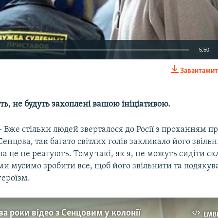
5:50
Завантажит
EMBED
буть, не будуть захоплені вашою ініціативою.
– Вже стільки людей зверталося до Росії з проханням п
Сенцова, так багато світлих голів закликало його звільни
на це не реагують. Тому такі, як я, не можуть сидіти с
ми мусимо зробити все, щоб його звільнити та подякув
героїзм.
ва роки відео з Сенцовим у колонії
EMB