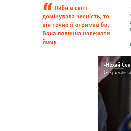
Якби в світі
домінувала чесність, то
він точно її отримав би.
Вона повинна належати
йому
by
Крим.Реал