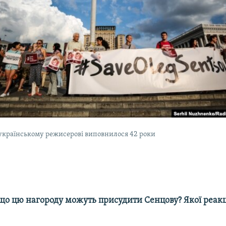
українському режисерові виповнилося 42 роки
 що цю нагороду можуть присудити Сенцову? Якої реакції