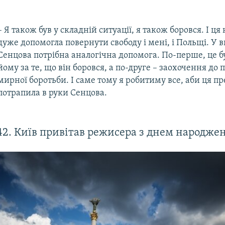
– Я також був у складній ситуації, я також боровся. І ця
дуже допомогла повернути свободу і мені, і Польщі. У 
Сенцова потрібна аналогічна допомога. По-перше, це б
йому за те, що він боровся, а по-друге – заохочення до
мирної боротьби. І саме тому я робитиму все, аби ця пр
потрапила в руки Сенцова.
42. Київ привітав режисера з днем народжен