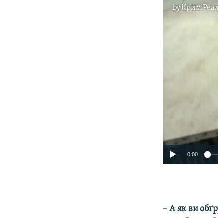
by
Крим.Реал
0:00
– А
як ви обґ