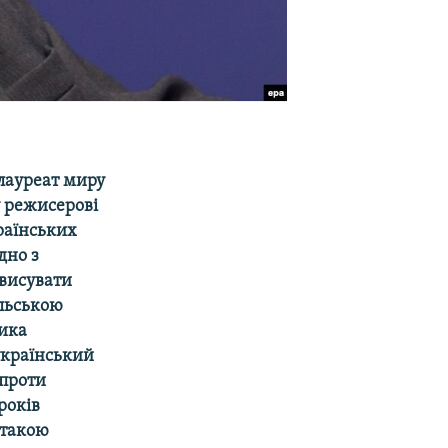
лауреат миру
у режисерові
країнських
дно з
 висувати
ольською
ника
 український
 проти
років
 такою