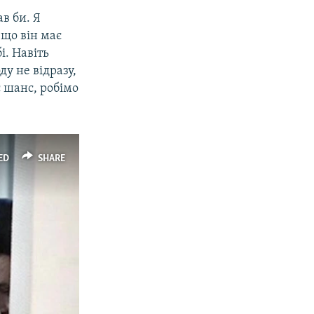
s
e
ав би. Я
l
що він має
i
і. Навіть
d
ду не відразу,
e
є шанс, робімо
ED
SHARE