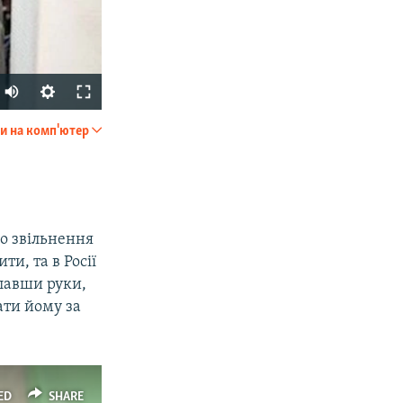
и на комп'ютер
SHARE
ро звільнення
ти, та в Росії
клавши руки,
ати йому за
px
width
ED
SHARE