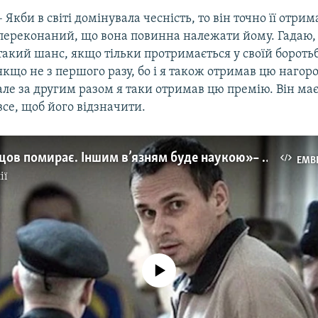
– Якби в світі домінувала чесність, то він точно її отрим
переконаний, що вона повинна належати йому. Гадаю, 
такий шанс, якщо тільки протримається у своїй боротьб
якщо не з першого разу, бо і я також отримав цю нагоро
але за другим разом я таки отримав цю премію. Він ма
все, щоб його відзначити.
«Нехай Сенцов помирає. Іншим в’язням буде наукою» – дипломати в кулуарах | Крим.Реалії (відео)
EMB
ії
No media source currently available