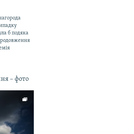
 нагорода
випадку
ула б подяка
 продовження
емія
ня – фото