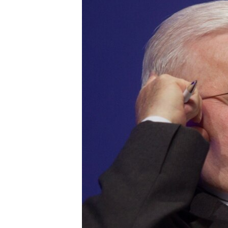
ВІДЕОУРОКИ «ELIFBE»
СВІДЧЕННЯ ОКУПАЦІЇ
УКРАЇНСЬКА ПРОБЛЕМА КРИМУ
ІНФОГРАФІКА