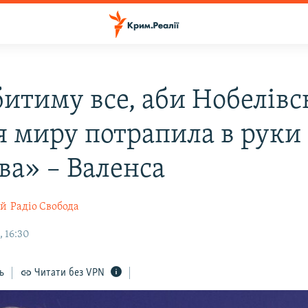
битиму все, аби Нобелівс
я миру потрапила в руки
ва» – Валенса
ий
Радіо Свобода
, 16:30
ь
Читати без VPN