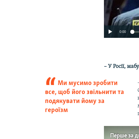
0:00
– У Росії, ма
Ми мусимо зробити
все, щоб його звільнити та
подякувати йому за
героїзм
Перше за д