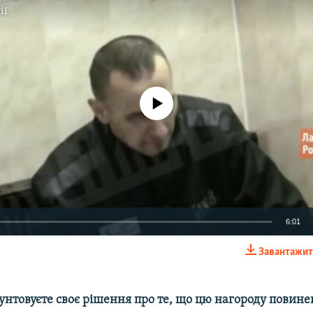
ії
No media source currently available
6:01
Завантажит
EMBED
рунтовуєте своє рішення про те, що цю нагороду повин