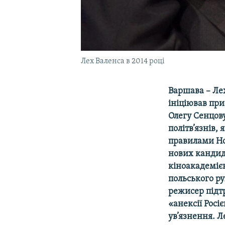
Лех Валенса в 2014 році
Варшава – Ле
ініціював при
Олегу Сенцову
політв’язнів,
правилами Но
нових кандида
кіноакадеміє
польського ру
режисер підт
«анексії Росі
ув’язнення. Л