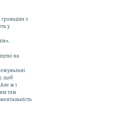
 громадян з
ть у
нів».
ицтво на
межувальні
у, щоб
Але ж і
ним там
ументальність