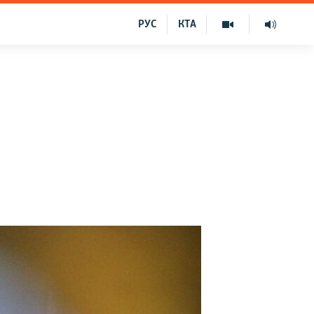
РУС
КТА