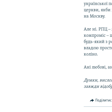
української п
церкви, якби 
на Москву.
Але ні. РПЦ ‒
компроміс ‒ ц
будь-який з р
владою просто
коліно.
Ані любові, ан
Думки, вислов
завжди відоб
Поділитис