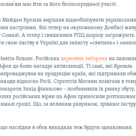
ослав'ям має йти за його безпосередньої участі.
на Майдан Кремль вирішив відмобілізувати українських
ми настроями. Які тепер на окупованому Донбасі живу
 Сомалі. А тепер і священики РПЦ щоразу загрожують
ти свою паству в Україні для захисту «святинь» і «кано
Навіть більше. Російська
церковна заборона
на паломн
Афон до болю нагадує антисанкції. Ті самі, які Кремль
запроваджував на продукцію країн, які підтримали об
заходи відносно Росії. Стратегія Москви полягала в том
покарати Захід фінансово ‒ позбавивши їх ринку збуту. 
жних російських вірян на Афон приносили розташова
ималі гроші. Що, за великим рахунком, зрівнює інстр
 що наслідки в обох випадках теж будуть однаковими.