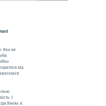
чної
. Яка не
роби
рібно
родитися від
намагалася
 свою
ість. І
ція Києва зі