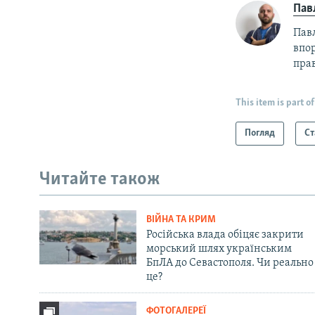
Пав
Пав
впор
прав
This item is part of
Погляд
Ст
Читайте також
ВІЙНА ТА КРИМ
Російська влада обіцяє закрити
морський шлях українським
БпЛА до Севастополя. Чи реально
це?
ФОТОГАЛЕРЕЇ