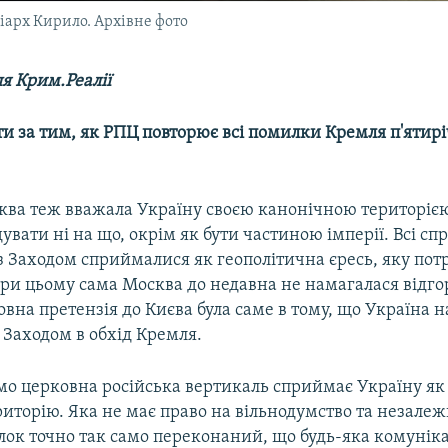
іарх Кирило. Архівне фото
я Крим.Реалії
и за тим, як РПЦ повторює всі помилки Кремля п'ятирі
ква теж вважала Україну своєю канонічною територією
вати ні на що, окрім як бути частиною імперії. Всі сп
з Заходом сприймалися як геополітична єресь, яку пот
ри цьому сама Москва до недавна не намагалася відго
ловна претензія до Києва була саме в тому, що Україна 
 Заходом в обхід Кремля.
амо церковна російська вертикаль сприймає Україну як
иторію. Яка не має право на вільнодумство та незалежн
ок точно так само переконаний, що будь-яка комуніка