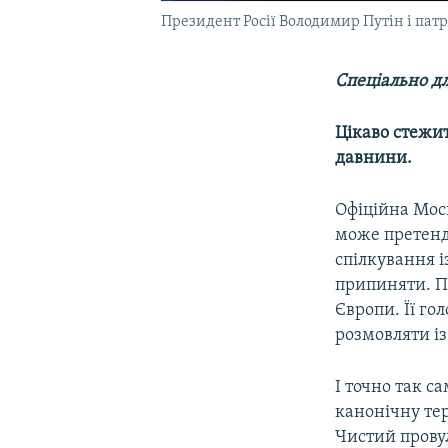
Президент Росії Володимир Путін і патр
Спеціально дл
Цікаво стежит
давнини.
Офіційна Мос
може претенду
спілкування і
припиняти. П
Європи. Її го
розмовляти із
І точно так с
канонічну тер
Чистий провул