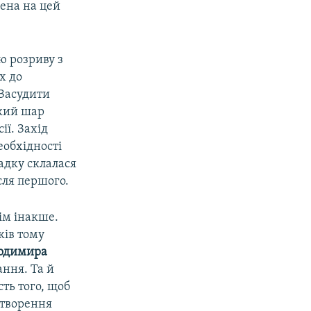
чена на цей
ю розриву з
х до
 Засудити
ький шар
ії. Захід
еобхідності
адку склалася
сля першого.
ім інакше.
ків тому
одимира
ання. Та й
сть того, щоб
створення