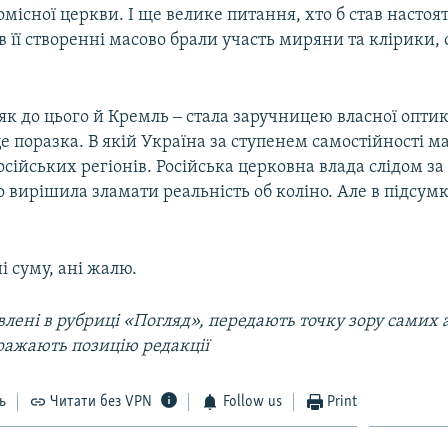
омісної церкви. І ще велике питання, хто б став настоят
в її створенні масово брали участь миряни та клірики, 
 як до цього й Кремль ‒ стала заручницею власної оптик
е поразка. В якій Україна за ступенем самостійності м
осійських регіонів. Російська церковна влада слідом з
 вирішила зламати реальність об коліно. Але в підсум
і суму, ані жалю.
лені в рубриці «Погляд», передають точку зору самих а
ражають позицію редакції
ь
Читати без VPN
Follow us
Print