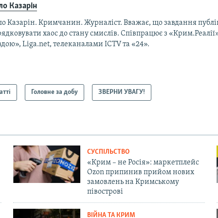
ло Казарін
ло Казарін. Кримчанин. Журналіст. Вважає, що завдання публ
ядковувати хаос до стану смислів. Співпрацює з «Крим.Реалії
дою», Liga.net, телеканалами ICTV та «24».
атті
Головне за добу
ЗВЕРНИ УВАГУ!
СУСПІЛЬСТВО
«Крим – не Росія»: маркетплейс
Ozon припинив прийом нових
замовлень на Кримському
півострові
ВІЙНА ТА КРИМ