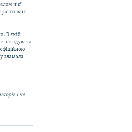
елем цієї
орієнтовані
и. В якій
ає нагадувати
а офіційною
ку зламала
вторів і не