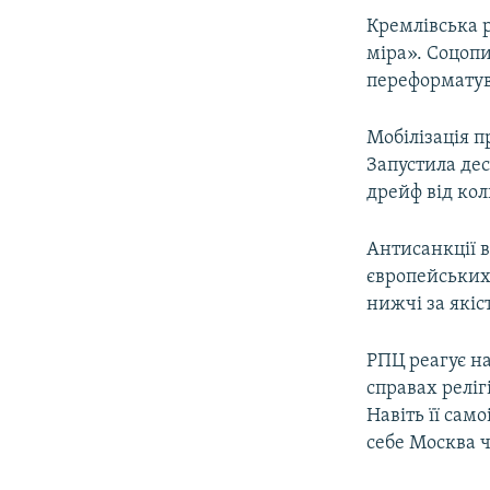
Кремлівська 
міра». Соцопи
переформатув
Мобілізація п
Запустила де
дрейф від кол
Антисанкції в
європейських 
нижчі за якіс
РПЦ реагує н
справах релігі
Навіть її сам
себе Москва 