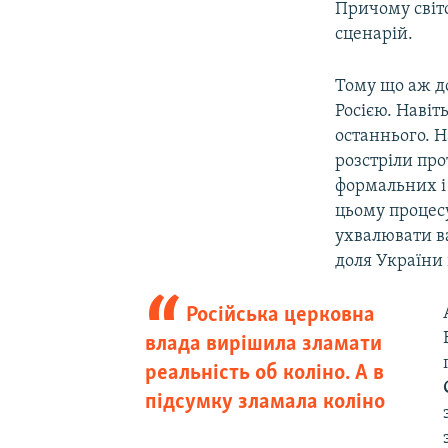
Причому світс
сценарій.
Тому що аж до
Росією. Навіт
останнього. Н
розстріли про
формальних і 
цьому процесу
ухвалювати ва
доля України 
Російська церковна
влада вирішила зламати
реальність об коліно. А в
підсумку зламала коліно