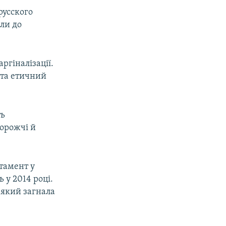
русского
ли до
ргіналізації.
 та етичний
ть
дорожчі й
тамент у
ь у 2014 році.
в який загнала