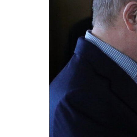
ВІДЕОУРОКИ «ELIFBE»
СВІДЧЕННЯ ОКУПАЦІЇ
УКРАЇНСЬКА ПРОБЛЕМА КРИМУ
ІНФОГРАФІКА