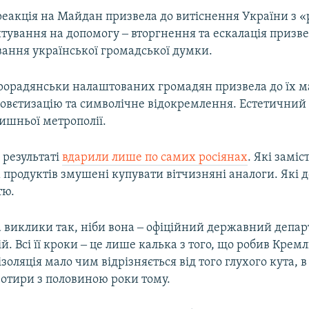
реакція на Майдан призвела до витіснення України з «
тування на допомогу ‒ вторгнення та ескалація призве
ання української громадської думки.
рорадянськи налаштованих громадян призвела до їх ма
совєтизацію та символічне відокремлення. Естетичний
ишньої метрополії.
 результаті
вдарили лише по самих росіянах
. Які заміс
продуктів змушені купувати вітчизняні аналоги. Які 
тю.
а виклики так, ніби вона ‒ офіційний державний депар
й. Всі її кроки ‒ це лише калька з того, що робив Кремл
оізоляція мало чим відрізняється від того глухого кута, 
чотири з половиною роки тому.