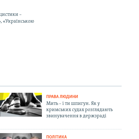
іцистики –
», «Українською
ПРАВА ЛЮДИНИ
Мить – і ти шпигун. Як у
кримських судах розглядають
звинувачення в держзраді
ПОЛІТИКА