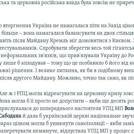
ька та церковна російська влада була зовсім не прире
 вторгнення Україна не намагалася піти на Захід ціно
ь більше ‒ вона намагалася балансувати на двох стільця
авіть після Майдану Кремль міг домовитися з Києвом.
тестувальників. Спробувати зберегти весь той гігантс
неформальних зв'язків, що прив'язували Україну до Рос
 лише б аплодував ‒ тому що це позбавило б його від н
жкі рішення. І велике питання, як би в подібному вип
після другого Майдану. Можливо, точно так само, як пі
Але ж і РПЦ могла відреагувати на церковну кризу зовс
Вона могла б її просто не допустити ‒ якби ще десять ро
прислухалася до попереднього настоятеля УПЦ МП
Вол
Сабодана
й дала б українській церкві національне звуч
зараз цілком могла б уникнути самоізоляції ‒ якби замі
заперечувати неминуче, відпустила УПЦ МП у процес 