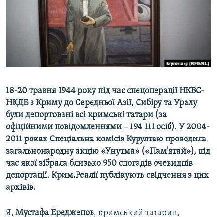
ВІДЕОУРОКИ «ELIFBE»
Русский
СВІДЧЕННЯ ОКУПАЦІЇ
Qırımtatar
УКРАЇНСЬКА ПРОБЛЕМА КРИМУ
ДОЛУЧАЙСЯ!
ІНФОГРАФІКА
18-20 травня 1944 року під час спецоперації НКВС-
НКДБ з Криму до Середньої Азії, Сибіру та Уралу
Усі сайти RFE/RL
були депортовані всі кримські татари (за
офіційними повідомленнями ‒ 194 111 осіб). У 2004-
2011 роках Спеціальна комісія Курултаю проводила
загальнонародну акцію «Унутма» («Пам'ятай»), під
час якої зібрала близько 950 спогадів очевидців
депортації. Крим.Реалії публікують свідчення з цих
архівів.
Я,
Мустафа Ереджепов
, кримський татарин,