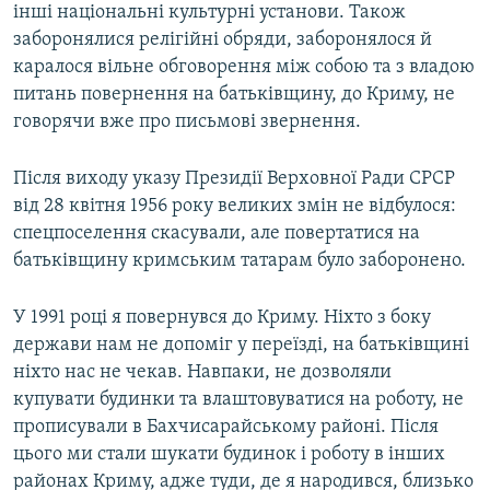
інші національні культурні установи. Також
заборонялися релігійні обряди, заборонялося й
каралося вільне обговорення між собою та з владою
питань повернення на батьківщину, до Криму, не
говорячи вже про письмові звернення.
Після виходу указу Президії Верховної Ради СРСР
від 28 квітня 1956 року великих змін не відбулося:
спецпоселення скасували, але повертатися на
батьківщину кримським татарам було заборонено.
У 1991 році я повернувся до Криму. Ніхто з боку
держави нам не допоміг у переїзді, на батьківщині
ніхто нас не чекав. Навпаки, не дозволяли
купувати будинки та влаштовуватися на роботу, не
прописували в Бахчисарайському районі. Після
цього ми стали шукати будинок і роботу в інших
районах Криму, адже туди, де я народився, близько