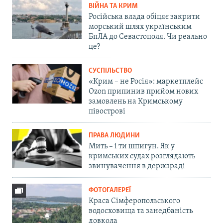
ВІЙНА ТА КРИМ
Російська влада обіцяє закрити
морський шлях українським
БпЛА до Севастополя. Чи реально
це?
СУСПІЛЬСТВО
«Крим – не Росія»: маркетплейс
Ozon припинив прийом нових
замовлень на Кримському
півострові
ПРАВА ЛЮДИНИ
Мить – і ти шпигун. Як у
кримських судах розглядають
звинувачення в держзраді
ФОТОГАЛЕРЕЇ
Краса Сімферопольського
водосховища та занедбаність
довкола