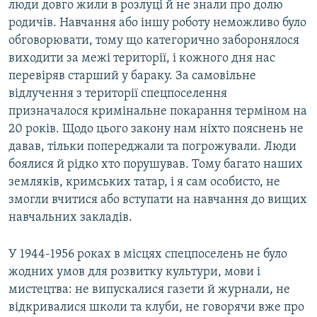
люди довго жили в розлуці й не знали про долю
родичів. Навчання або іншу роботу неможливо було
обговорювати, тому що категорично заборонялося
виходити за межі території, і кожного дня нас
перевіряв старший у бараку. За самовільне
відлучення з території спецпоселення
призначалося кримінальне покарання терміном на
20 років. Щодо цього закону нам ніхто пояснень не
давав, тільки попереджали та погрожували. Люди
боялися й рідко хто порушував. Тому багато наших
земляків, кримських татар, і я сам особисто, не
змогли вчитися або вступати на навчання до вищих
навчальних закладів.
У 1944-1956 роках в місцях спецпоселень не було
жодних умов для розвитку культури, мови і
мистецтва: не випускалися газети й журнали, не
відкривалися школи та клуби, не говорячи вже про