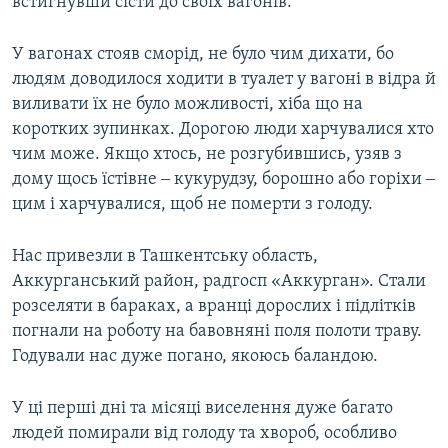
встигнувши сісти до своїх вагонів.
У вагонах стояв сморід, не було чим дихати, бо
людям доводилося ходити в туалет у вагоні в відра й
виливати їх не було можливості, хіба що на
коротких зупинках. Дорогою люди харчувалися хто
чим може. Якщо хтось, не розгубившись, узяв з
дому щось їстівне ‒ кукурудзу, борошно або горіхи ‒
цим і харчувалися, щоб не померти з голоду.
Нас привезли в Ташкентську область,
Аккурганський район, радгосп «Аккурган». Стали
розселяти в бараках, а вранці дорослих і підлітків
погнали на роботу на бавовняні поля полоти траву.
Годували нас дуже погано, якоюсь баландою.
У ці перші дні та місяці виселення дуже багато
людей помирали від голоду та хвороб, особливо