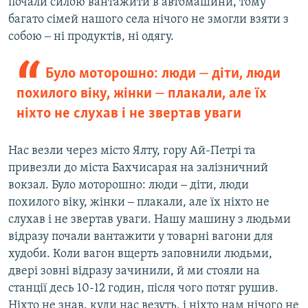
почали силою вантажити в автомашини, тому
багато сімей нашого села нічого не змогли взяти з
собою ‒ ні продуктів, ні одягу.
Було моторошно: люди ‒ діти, люди
похилого віку, жінки ‒ плакали, але їх
ніхто не слухав і не звертав уваги
Нас везли через місто Ялту, гору Ай-Петрі та
привезли до міста Бахчисарая на залізничний
вокзал. Було моторошно: люди ‒ діти, люди
похилого віку, жінки ‒ плакали, але їх ніхто не
слухав і не звертав уваги. Нашу машину з людьми
відразу почали вантажити у товарні вагони для
худоби. Коли вагон вщерть заповнили людьми,
двері зовні відразу зачинили, й ми стояли на
станції десь 10-12 годин, після чого потяг рушив.
Ніхто не знав, куди нас везуть, і ніхто нам нічого не