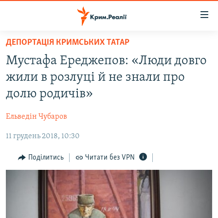
Доступність
посилання
Перейти
ДЕПОРТАЦІЯ КРИМСЬКИХ ТАТАР
до
НОВИНИ
Мустафа Ереджепов: «Люди довго
основного
ВОДА.КРИМ
матеріалу
жили в розлуці й не знали про
ВІДЕО ТА ФОТО
Перейти
долю родичів»
до
ПОЛІТИКА
основної
Ельведін Чубаров
БЛОГИ
навігації
Перейти
11 грудень 2018, 10:30
ПОГЛЯД
до
ІНТЕРВ'Ю
Поділитись
Читати без VPN
пошуку
ВСЕ ЗА ДЕНЬ
СПЕЦПРОЕКТИ
ЯК ОБІЙТИ БЛОКУВАННЯ
ДЕПОРТАЦІЯ