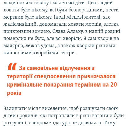
люди похилого віку і маленькі діти. Цих людей
ховати було нікому, всі були безпорадними, нести
мертвих було нікому. Іноді місцеві жителі, хто
жалісливіший, допомагали ховати мерців, злегка
прикривши землею. Слава Аллаху, в нашій родині
померлих не було, але всі хворіли. Я сам хворів на
малярію, лежав удома, а також хворіли різними
кишковими хворобами сестри.
За самовільне відлучення з
території спецпоселення призначалося
кримінальне покарання терміном на 20
років
Залишати місця виселення, щоб розшукати своїх
дітей і родичів, які потрапляли в різні вагони й були
розлучені, спецкомендатура не дозволяла. Тому