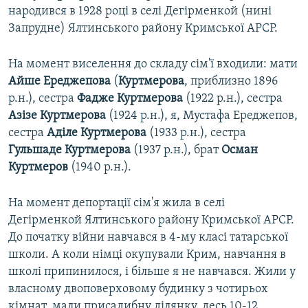
народився в 1928 році в селі Дегірменкой (нині
Запрудне) Ялтинського району Кримської АРСР.
На момент виселення до складу сім'ї входили: мати
Айше Ереджепова
(
Куртмерова
, приблизно 1896
р.н.), сестра
Фадже Куртмерова
(1922 р.н.), сестра
Азізе Куртмерова
(1924 р.н.), я, Мустафа Ереджепов,
сестра
Аділе Куртмерова
(1933 р.н.), сестра
Гульшаде Куртмерова
(1937 р.н.), брат
Осман
Куртмеров
(1940 р.н.).
На момент депортації сім'я жила в селі
Дегірменкой Ялтинського району Кримської АРСР.
До початку війни навчався в 4-му класі татарської
школи. А коли німці окупували Крим, навчання в
школі припинилося, і більше я не навчався. Жили у
власному двоповерховому будинку з чотирьох
кімнат, мали присадибну ділянку, десь 10-12