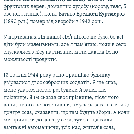
фруктових дерев, домашню худобу (корову, теля, 5
овечок і птицю), коня. Батько
Ереджеп Куртмеров
(1890 р.н.) помер від хвороби в 1942 році.
У партизанах від нашої сім'ї нікого не було, бо всі
діти були маленькими, але я пам'ятаю, коли в село
спускалися з лісу партизани, мати давала їм по
можливості продукти.
18 травня 1944 року рано-вранці до будинку
увірвалися двоє озброєних солдатів. Я ще спав,
мене ударом ногою розбудили й запитали
прізвище. Я їм сказав своє прізвище, після чого
вони, нічого не пояснивши, змусили всіх нас йти до
центру села, сказавши, що там будуть збори. А коли
ми прийшли до центру села, тут же під'їхали
вантажні автомашини, усіх нас, жителів села,