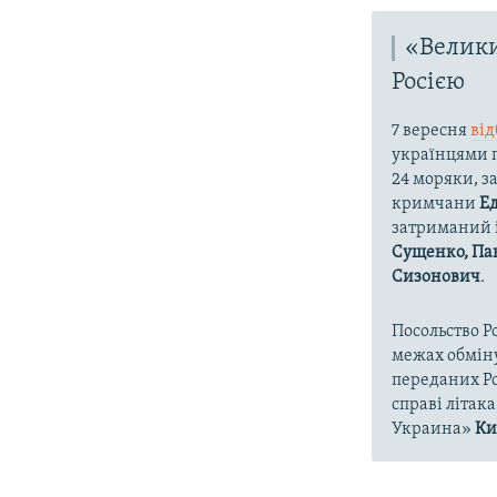
«Велики
Росією
7 вересня
від
українцями п
24 моряки, з
кримчани
Ед
затриманий 
Сущенко, Пав
Сизонович
.
Посольство Р
межах обміну
переданих Рос
справі літак
Украина»
Ки