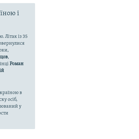
їною і
 Літак із 35
повернулися
оки,
нцов
,
аїнці
Роман
ій
Україною в
ку осіб,
зрюваний у
ости