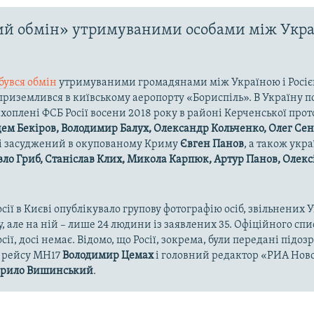
й обмін» утримуваними особами між Укра
бувся обмін
утримуваними громадянами між Україною і Росією.
риземлився в київському аеропорту «Бориспіль». В Україну 
ахоплені ФСБ Росії восени 2018 року в районі Керченської прот
ем Бекіров, Володимир Балух, Олександр Кольченко, Олег Се
і засуджений в окупованому Криму
Євген Панов
, а також укр
ло Гриб, Станіслав Клих, Микола Карпюк, Артур Панов, Олекс
осії в Києві опублікувало групову фотографію осіб, звільнених 
, але на ній – лише 24 людини із заявлених 35. Офіційного спис
ії, досі немає. Відомо, що Росії, зокрема, були передані підо
а рейсу MH17
Володимир Цемах
і головний редактор «РИА Нов
рило Вишинський
.