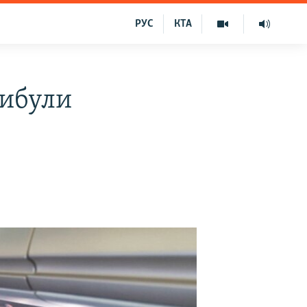
РУС
КТА
рибули