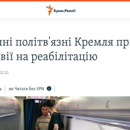
ні політв'язні Кремля п
вії на реабілітацію
11:21
ь
Читати без VPN