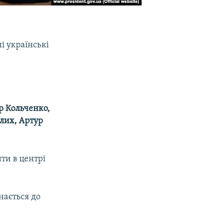
ні українські
р Кольченко,
Клих, Артур
ити в центрі
ається до