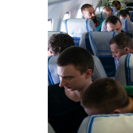
ВІДЕОУРОКИ «ELIFBE»
СВІДЧЕННЯ ОКУПАЦІЇ
УКРАЇНСЬКА ПРОБЛЕМА КРИМУ
ІНФОГРАФІКА