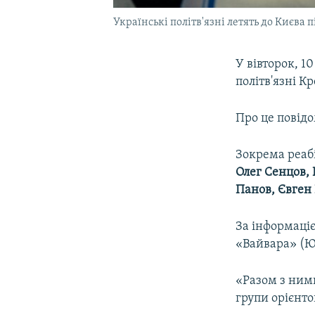
Українські політв'язні летять до Києва п
У вівторок, 1
політв'язні К
Про це повідо
Зокрема реабі
Олег Сенцов, 
Панов, Євген 
За інформаціє
«Вайвара» (Юр
«Разом з ними
групи орієнто