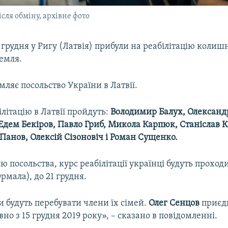
ісля обміну, архівне фото
0 грудня у Ригу (Латвія) прибули на реабілітацію колиш
ремля.
мляє посольство України в Латвії.
літацію в Латвії пройдуть:
Володимир Балух, Олександ
Едем Бекіров, Павло Гриб, Микола Карпюк, Станіслав 
Панов, Олексій Сізоновіч і Роман Сущенко.
ю посольства, курс реабілітації українці будуть проход
мала), до 21 грудня.
 будуть перебувати члени їх сімей.
Олег Сенцов
приєдн
вно з 15 грудня 2019 року», – сказано в повідомленні.