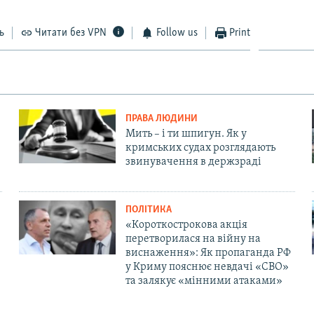
ь
Читати без VPN
Follow us
Print
ПРАВА ЛЮДИНИ
Мить – і ти шпигун. Як у
кримських судах розглядають
звинувачення в держзраді
ПОЛІТИКА
«Короткострокова акція
перетворилася на війну на
виснаження»: Як пропаганда РФ
у Криму пояснює невдачі «СВО»
та залякує «мінними атаками»